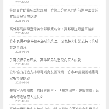
2026-08-06
警銀合作防範新型態詐騙 竹警二分局東門所前進中國信託
宣導虛擬貨幣防詐
2026-08-06
高雄郵局辦理臺灣美食郵票簽名會，買郵票送限量車輪餅
2026-08-06
竹市表揚43處特優親善哺集乳室 公私協力打造支持母乳哺
育友善環境
2026-08-06
手寫祝福最有溫度 高雄郵局助憨兒向家人說愛
2026-08-06
公私協力打造支持母乳哺育友善環境 竹市43處親善哺集乳
室獲特優認證
2026-08-06
醫聲室內樂團攜手無國界醫生， 「醫無國界・聲援前線」音
樂會傳遞醫療人道使命
2026-08-06