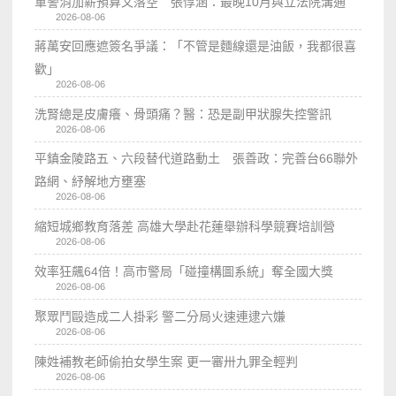
軍警消加薪預算又落空 張惇涵：最晚10月與立法院溝通
2026-08-06
蔣萬安回應遮簽名爭議：「不管是麵線還是油飯，我都很喜
歡」
2026-08-06
洗腎總是皮膚癢、骨頭痛？醫：恐是副甲狀腺失控警訊
2026-08-06
平鎮金陵路五、六段替代道路動土 張善政：完善台66聯外
路網、紓解地方壅塞
2026-08-06
縮短城鄉教育落差 高雄大學赴花蓮舉辦科學競賽培訓營
2026-08-06
效率狂飆64倍！高市警局「碰撞構圖系統」奪全國大獎
2026-08-06
聚眾鬥毆造成二人掛彩 警二分局火速連逮六嫌
2026-08-06
陳姓補教老師偷拍女學生案 更一審卅九罪全輕判
2026-08-06