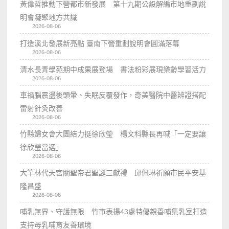
黃偉哲推動下營都市新發展 第十九期公設解編市地重劃說
明會凝聚地方共識
2026-08-06
打造溪北發展新亮點 臺南下營重劃說明會圓滿落幕
2026-08-06
清水長青學苑期中成果展登場 書法粉彩展現樂齡學習活力
2026-08-06
車禍腦震盪後頭暈、失眠反覆發作，奇美醫院中醫辨證搭配
雷射針灸改善
2026-08-06
竹縣婦女會大團結力挺徐欣瑩 楊文科縣長再喊「一定要讓
徐欣瑩當選」
2026-08-06
大竿林代天宮關聖帝君聖誕三獻禮 邱佩琳祈願市民平安基
隆昌盛
2026-08-06
哺乳無界、守護無限 竹市表揚43處特優親善哺集乳室打造
支持母乳哺育友善環境