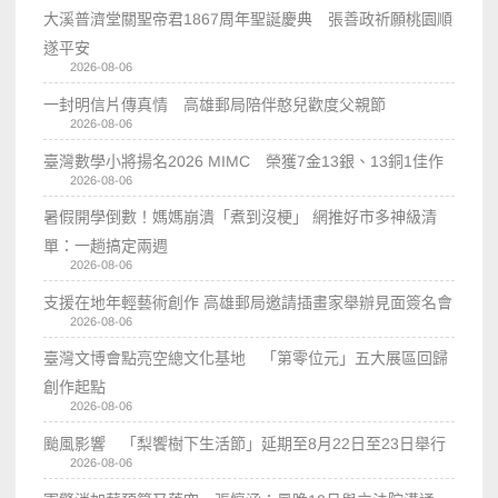
大溪普濟堂關聖帝君1867周年聖誕慶典 張善政祈願桃園順
遂平安
2026-08-06
一封明信片傳真情 高雄郵局陪伴憨兒歡度父親節
2026-08-06
臺灣數學小將揚名2026 MIMC​ 榮獲7金13銀、13銅1佳作
2026-08-06
暑假開學倒數！媽媽崩潰「煮到沒梗」 網推好市多神級清
單：一趟搞定兩週
2026-08-06
支援在地年輕藝術創作 高雄郵局邀請插畫家舉辦見面簽名會
2026-08-06
臺灣文博會點亮空總文化基地 「第零位元」五大展區回歸
創作起點
2026-08-06
颱風影響 「梨饗樹下生活節」延期至8月22日至23日舉行
2026-08-06