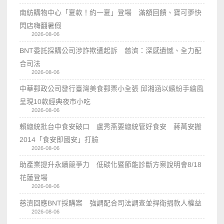
南紡購物中心「夏款！約一夏」登場 滿額回饋、寶可夢快
閃店嗨翻暑假
2026-08-06
BNT委託採購公司涉詐欺遭起訴 慈濟：深感遺憾、全力配
合司法
2026-08-06
中華郵政公司發行臺灣美食郵票小全張 邱湘涵以繽紛手繪風
呈現10款經典夜市小吃
2026-08-06
賴總統批台中食安破口 盧秀燕要總統管好食安 蔣萬安搬
2014「食安即國安」打臉
2026-08-06
助產業提升永續競爭力 低碳化暨節能診斷方案說明會8/18
花蓮登場
2026-08-06
慈濟回應BNT採購案 強調配合司法調查並捍衛捐款人權益
2026-08-06