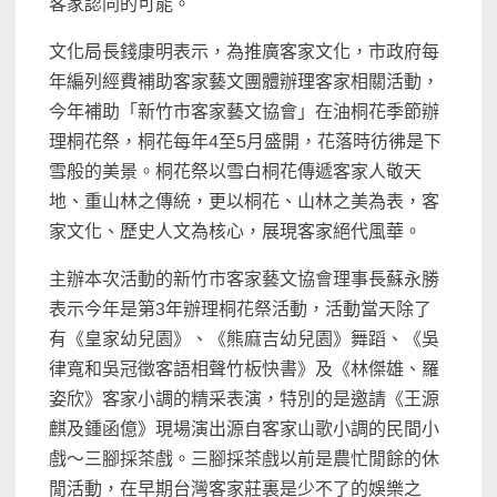
客家認同的可能。
文化局長錢康明表示，為推廣客家文化，市政府每
年編列經費補助客家藝文團體辦理客家相關活動，
今年補助「新竹市客家藝文協會」在油桐花季節辦
理桐花祭，桐花每年4至5月盛開，花落時彷彿是下
雪般的美景。桐花祭以雪白桐花傳遞客家人敬天
地、重山林之傳統，更以桐花、山林之美為表，客
家文化、歷史人文為核心，展現客家絕代風華。
主辦本次活動的新竹市客家藝文協會理事長蘇永勝
表示今年是第3年辦理桐花祭活動，活動當天除了
有《皇家幼兒園》、《熊麻吉幼兒園》舞蹈、《吳
律寬和吳冠徵客語相聲竹板快書》及《林傑雄、羅
姿欣》客家小調的精采表演，特別的是邀請《王源
麒及鍾函億》現場演出源自客家山歌小調的民間小
戲～三腳採茶戲。三腳採茶戲以前是農忙閒餘的休
閒活動，在早期台灣客家莊裏是少不了的娛樂之