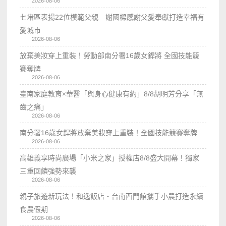
2026-08-06
七堵區表揚22位模範父親 謝國樑感謝父愛奉獻打造幸福有
愛城市
2026-08-06
放棄美妝穿上重裝！勞動部南分署16歲女銲將 全國技能競
賽奪牌
2026-08-06
臺南家庭教育×華醫「與身心健康有約」8/8胡明芳分享「無
齒之痛」
2026-08-06
南分署16歲女銲將放棄美妝穿上重裝！全國技能競賽奪牌
2026-08-06
高雄義享時尚廣場「小米之家」授權店8/8盛大開幕！獨家
三重回饋強勢來襲
2026-08-06
親子旅遊新玩法！和逸飯店‧台南西門館攜手小農打造永續
食農假期
2026-08-06