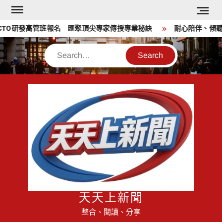
Skip
to
TO研發高管班報名 匯聚頂尖專家傳授專業秘訣
耐心陪伴、傾聽想
content
Search
天天上新聞
整合、閱讀、分享