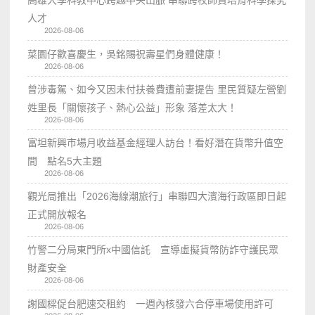
高雄大學科教中心跨越中央山脈 串聯跨校師資培育科學探究
人才
2026-08-06
菜園仔歡喜慶生，吳銘賜祝壽星們身體健康！
2026-08-06
曾涉毒駕、如今又因未付扶養費遭前妻提告 里民質疑左營劉
姓里長「關懷孩子、熱心公益」形象 落差太大！
2026-08-06
富坦新興市場月收益基金經理人訪台！看好潛在貨幣升值空
間 點名5大主題
2026-08-06
觀光局推出「2026海線潮旅行」串聯四大濱海行政區即日起
正式開放報名
2026-08-06
竹警二分局東門所x中國信託 宣導虛擬貨幣防詐守護民眾
財產安全
2026-08-06
謝國樑促台肥速交租約 一週內核發六合停車場使用許可