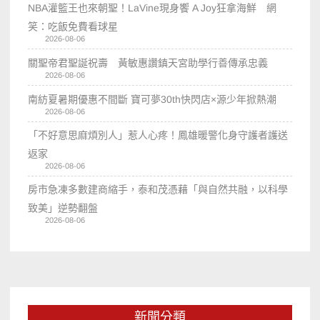
NBA灌籃王也來朝聖！LaVine現身饗 A Joy狂拿海鮮 網
笑：吃飯免費看球星
2026-08-06
關聖帝君聖誕祝壽 黃敏惠讚鎮天宮助學行善傳承忠義
2026-08-06
南紡夏暑期優惠不間斷 寶可夢30th快閃店×源少年掀熱潮
2026-08-06
「不好意思麻煩別人」惹人心疼！鳳雄暖警化身守護者護送
返家
2026-08-06
房市急凍多數建商縮手，泰和茂憑藉「與自然共融，以科學
致美」逆勢翻盤
2026-08-06
新聞分類