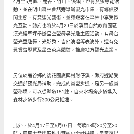
4月至5月底，鹿谷、竹山、溪頭，也有賞螢導覽活
動，並在明山森林會舘旁舉辦螢光市集，有導讀夜
間生態、有賞螢光藝術，並讓遊客在森林中享受微
光互動。縣府也將於4月29日於溪頭自然教育園區
漢光樓草坪舉辦星空螢舞尋光趣主題活動，有舞台
螢光童趣舞、光影秀、吉他演唱等表演外，還有免
費賞螢導覽及星空茶席體驗，推廣地方觀光產業。
另位於鹿谷鄉的後花園廣興村財仔溪，縣府近期受
交通部觀光局補助，完成的賞螢步道，是另一處賞
螢秘境，可以從縣道151線，自來水場旁步道進入
森林步道步行300公尺抵達。
此外，於4月17日至5月07日，每晚18時30分至20
時，奧萬大賞螢區推出拜訪火金姑遊程，民眾可以