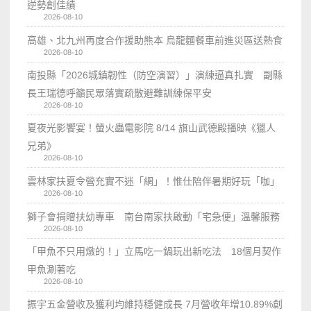
逆勢創佳績
2026-08-10
高雄、北九州再度合作援助熊本 烏龍麵餐車前進災區送熱食
2026-08-10
南投縣「2026城鎮韌性（防空演習）」演練逼真扎實 副縣
長王瑞德呼籲民眾落實疏散避難訓練保平安
2026-08-10
夏夜光影饗宴！螢火蟲電影院 8/14 旗山武德殿播映《獵人
兄弟》
2026-08-10
雲林家扶夏令營充實不迷「網」！惟仕陪伴暑期好玩「咖」
2026-08-10
獅子會捐贈扶幼專車 南台南家扶啟動「宅急便」溫馨服務
2026-08-10
「甲魚不只用燉的！」立馬吃一鍋玩出新吃法 18個月契作
甲魚涮著吃
2026-08-10
振宇五金營收及獲利均維持穩健成長 7月營收年增10.89%創