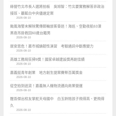
綠營竹北市長人選將拍板 吳旭智：竹北要實務解答非政治
接班、籲藍白中央儘速定案
2026-08-10
颱風海警未解除驚傳郵輪旅客昏迷！海巡、空勤夜航63浬
黑夜吊掛救回60歲台籍男
2026-08-10
居安思危！嘉市城鎮韌性演習 考驗通訊中斷應變力
2026-08-10
高雄工務局狂掃9獎！國家卓越建設獎再創佳績
2026-08-10
嘉義挺青年創業 地方創生提案賽祭百萬獎金
2026-08-10
從空拍到送貨！嘉義無人機物流邁向商業營運
2026-08-10
醒吾傑出校友掌舵天母國中 白玉鈴陪孩子飛得高、更飛得
久
2026-08-10