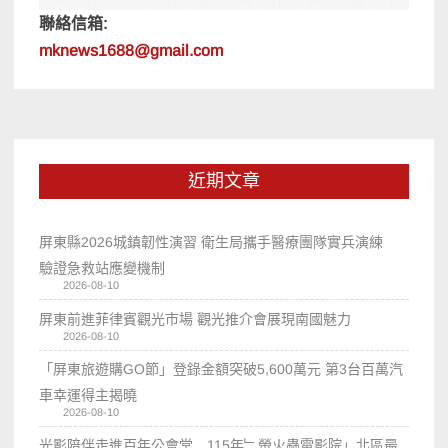
聯絡信箱:
mknews1688@gmail.com
近期文章
屏東縣2026城鎮韌性演習 衛生局攜手醫療團隊實兵演練
驗證急救站應變機制
2026-08-10
屏東前進菲律賓觀光市場 觀光推介會展現南國魅力
2026-08-10
「屏東旅遊購GO節」登錄金額突破5,600萬元 第3台百萬汽
車幸運得主揭曉
2026-08-10
光影陪伴走進百年公會堂 115年﹂螢火蟲電影院」北區最