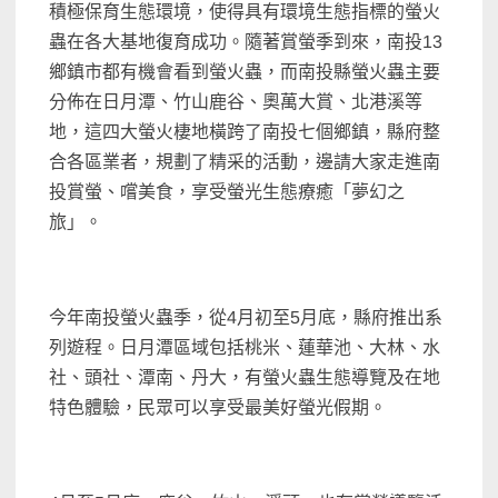
積極保育生態環境，使得具有環境生態指標的螢火
蟲在各大基地復育成功。隨著賞螢季到來，南投13
鄉鎮市都有機會看到螢火蟲，而南投縣螢火蟲主要
分佈在日月潭、竹山鹿谷、奧萬大賞、北港溪等
地，這四大螢火棲地橫跨了南投七個鄉鎮，縣府整
合各區業者，規劃了精采的活動，邊請大家走進南
投賞螢、嚐美食，享受螢光生態療癒「夢幻之
旅」。
今年南投螢火蟲季，從4月初至5月底，縣府推出系
列遊程。日月潭區域包括桃米、蓮華池、大林、水
社、頭社、潭南、丹大，有螢火蟲生態導覽及在地
特色體驗，民眾可以享受最美好螢光假期。