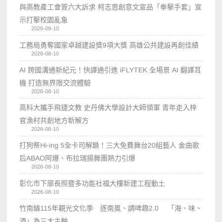
與高教產工會簽六大訴求 柯志恩創意文宣品「拳擊手套」宣
示打擊校園亂象
2026-08-10
工務局勇奪國家卓越建設獎9項大獎 高雄公共建設再創佳績
2026-08-10
AI 跨國溝通新紀元！快譯通引進 iFLYTEK 全場景 AI 翻譯耳
機 打造無界限交流體驗
2026-08-10
高科大攜手飛捷文教 史丹佛大學設計大師領軍 青年走入梓
官漁村共創地方新解方
2026-08-10
打狗祭Hi-ing 5全卡司解鎖！三大免費舞台20組藝人 金曲歌
后ABAO阿爆、布拉瑞揚舞團熱力引爆
2026-08-10
彰化市下廍長照暨多功能社福大樓新建工程動土
2026-08-10
竹南鎮115年觀光文化季 逐南風、調啤趣2.0 「海、味、
酒」為三大主軸