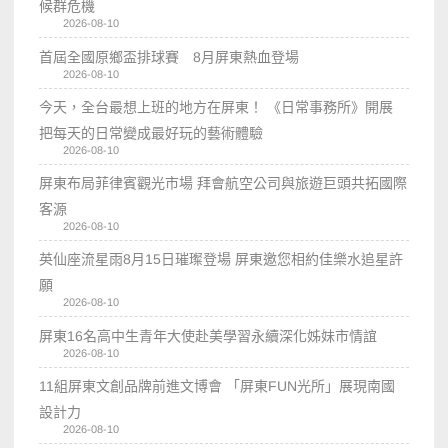
候群危機
2026-08-10
首屆全國原鄉盃排球賽 8月屏東熱血登場
2026-08-10
今天，全台最想上班的地方在屏東！ 《日常事務所》開展
把每天的日常變成最好玩的藝術體驗
2026-08-10
屏東布局菲律賓觀光市場 拜會航空公司與旅遊巨頭共拓國際
客源
2026-08-10
英仙座流星雨8月15日璀璨登場 屏東邀您相約佳樂水追星許
願
2026-08-10
屏東16名高中生青年大使赴美學習永續深化姊妹市情誼
2026-08-10
11組屏東文創品牌前進文博會 「屏東FUN光所」展現南國
設計力
2026-08-10