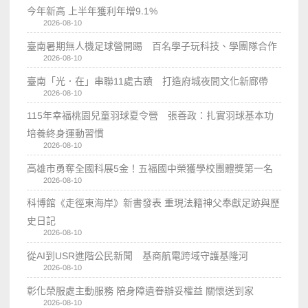
今年新高 上半年獲利年增9.1%
2026-08-10
臺南暑期無人機足球營開踢 百名學子玩科技、學團隊合作
2026-08-10
臺南「光．在」串聯11處古蹟 打造府城夜間文化新廊帶
2026-08-10
115年幸福桃園兒童羽球夏令營 張善政：扎實羽球基本功
培養終身運動習慣
2026-08-10
高雄市勇奪全國科展5金！五福國中榮獲學校團體獎第一名
2026-08-10
科博館《走徑東海岸》新書發表 重現法籍神父奉獻足跡與歷
史日記
2026-08-10
從AI到USR進階公民新聞 基商航電跨域守護基隆河
2026-08-10
彰化榮服處主動服務 陪身障遺眷辦妥權益 關懷送到家
2026-08-10