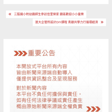
文
三股國小附幼園師生參訪佳里榮家 園區歡迎小小童樂
章
崑大企管所設計DIY課程 青銀共學力行循環經濟
導
覽