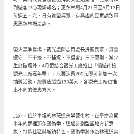
到遊客中心現場報名；惠蓀林場4月21日至5月13日
每週五、六、日有賞螢導覽，有興趣的民眾請致電
惠惠蓀林場洽詢。
螢火蟲季登場，觀光處陳志賢處長提醒民眾，賞螢
遵守「不干擾、不捕捉、不傷害」三不原則，減少
生態破壞外，4月更結合觀光工廠推出「暢遊南投
觀光工廠嘉年華」，只要消費200元即可參加一次
抽獎活動，總獎值超過130萬元，各觀光工廠也推
出不同的優惠方案。
此外，位於車埕的林班道美學藝術村，正舉辦為期
半年的夢裡那兔藝術季，透過計劃型塑地方新意
象，打造社區與城鎮特色。藝術季將作為林班道美