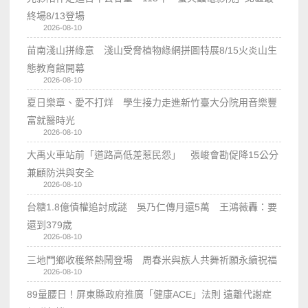
終場8/13登場
2026-08-10
苗南淺山拼綠意 淺山受脅植物綠網拼圖特展8/15火炎山生
態教育館開幕
2026-08-10
夏日樂章、愛不打烊 學生接力走進新竹臺大分院用音樂豐
富就醫時光
2026-08-10
大禹火車站前「道路高低差惹民怨」 張峻會勘促降15公分
兼顧防洪與安全
2026-08-10
台糖1.8億債權追討成謎 吳乃仁傳月還5萬 王鴻薇轟：要
還到379歲
2026-08-10
三地門鄉收穫祭熱鬧登場 周春米與族人共舞祈願永續祝福
2026-08-10
89量腰日！屏東縣政府推廣「健康ACE」法則 遠離代謝症