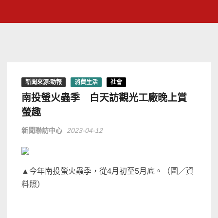
新聞來源:勁報
消費生活
社會
南投螢火蟲季 白天訪觀光工廠晚上賞
螢趣
新聞聯訪中心
2023-04-12
▲今年南投螢火蟲季，從4月初至5月底。（圖／資
料照）