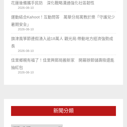
花蓮後備攜手民防 深化戰略溝通強化社區韌性
2026-08-10
運動結合Kahoot！互動問答 萬華分局寓教於樂「守護兒少
暑期安全」
2026-08-10
旗津風箏節連假湧入逾18萬人 觀光局:帶動地方經濟強勢成
長
2026-08-10
佳里鄉親有福了！佳里興郵局搬新家 開幕辦郵儲壽險還能
抽紅包
2026-08-10
新聞分類