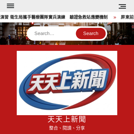
Skip
to
演習 衛生局攜手醫療團隊實兵演練 驗證急救站應變機制
屏東前進
content
Search
天天上新聞
整合、閱讀、分享