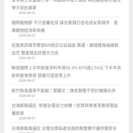
會考高分生留鄉升學！林園高中直升滿招 特色課程吸引優秀
學子就近築夢
2026-08-07
國際寵物節 不只是曬毛孩 薛兆基倡打造毛孩友善城市 發
展寵物經濟新商機
2026-08-07
民進黨高雄市黨部8/9號召公益捐血 黃捷、賴瑞隆挽袖搶救
血荒 豐富限定好禮大方送
2026-08-07
聯發國際上半年稅後淨利年增26.3% EPS達1.53元 下半年茶
飲與餐食齊發 營運可望逐季上升
2026-08-07
新竹縣長選舉不能輸！鄭麗文：陳見賢應不至於親痛仇快
2026-08-07
白海豚颱逼近 新營台電全力戒備！民眾與業者落實用電設
備檢查
2026-08-07
白海豚颱風逼近 台電台南區處全面防颱整備守護供電安全