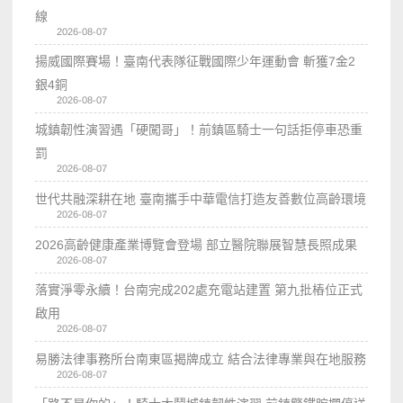
線
2026-08-07
揚威國際賽場！臺南代表隊征戰國際少年運動會 斬獲7金2
銀4銅
2026-08-07
城鎮韌性演習遇「硬闖哥」！前鎮區騎士一句話拒停車恐重
罰
2026-08-07
世代共融深耕在地 臺南攜手中華電信打造友善數位高齡環境
2026-08-07
2026高齡健康產業博覽會登場 部立醫院聯展智慧長照成果
2026-08-07
落實淨零永續！台南完成202處充電站建置 第九批樁位正式
啟用
2026-08-07
易勝法律事務所台南東區揭牌成立 結合法律專業與在地服務
2026-08-07