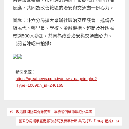
何建議或疑慮，都可透過轄區里長或派出所向分局
反應，共同為改善轄區的治安與交通盡一份心力。
圖說：斗六分局擴大舉辦社區治安座談會，邀請各
級民代、鄰里長、學校、金融機構、超商及社區民
眾逾500人參加，共同為改善治安與交通盡心力。
（記者陳昭宗拍攝）
新聞來源：
https://greatnews.com.tw/news_pagein.php?
iType=1009&n_id=246165
文
改造隔間監禁弱勢民眾 雲檢警偵破詐欺犯罪集團
章
警五分局攜手臺南郵政總局及標竿社區 共同打詐「ING」起來!