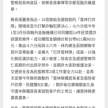
警察局長林故廷、檢察長張春暉等亦都蒞臨共襄盛
舉。
縣長張麗善指出，以授旗給全國首創的「雲林打詐
隊」開場來宣示打擊詐騙犯罪決心；斗六分局今年
1至3月份與轄內金融機構已共同攔阻14件民眾遭詐
欲匯款案件，成功攔阻金額總計新台幣621萬8020
元。冀由斗六分局與斗六市、林內鄉及莿桐鄉聯手
提升宣導能量，並擴大「打詐雲林隊」成員，以強
化縣民識詐能力，減少被害；除肯定及感謝警察同
仁長期的付出與辛勞外，並期許大家對維護治安、
交通安全及為民服務等3項工作要全力以赴，並再
次宣導今年縣府啟動的「雲林縣獨居長者及弱勢家
戶防寒、防餓雙B計畫」，期許每位鄉親都能化身
守護本縣獨居長者弱勢家戶的土地公，讓雲林縣更
盡善盡美。