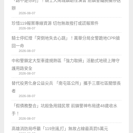
「路不是你的」！騎士大鬧城鎮韌性演習 前鎮警鐵腕攔停送
辦
2026-08-07
珍惜119報案專線資源 切勿無故撥打或謊報案件
2026-08-07
騎士停紅燈「突倒地失去心跳」！萬華分局女警跪地CPR搶
回一命
2026-08-07
中和警鎖定大型車違規熱區「強力取締」活動式地磅上陣守
護用路安全
2026-08-07
替代役男化身公益尖兵 「南屯區公所」攜手三厝社區關懷長
者
2026-08-07
「假債務整合」坑殺急用錢民眾 前鎮警神布局逮48歲收水
手！
2026-08-07
高雄消防局呼籲「119別亂打」無故占線最高罰5萬元