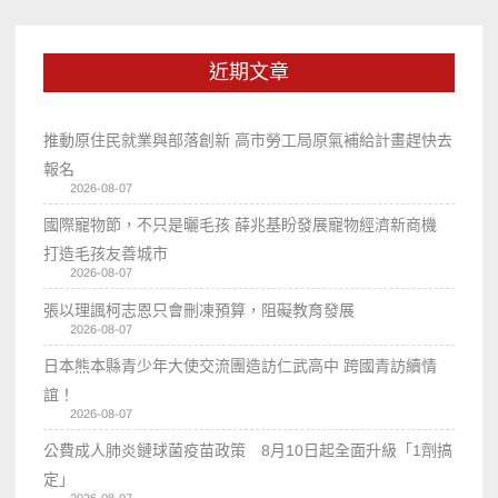
近期文章
推動原住民就業與部落創新 高市勞工局原氣補給計畫趕快去
報名
2026-08-07
國際寵物節，不只是曬毛孩 薛兆基盼發展寵物經濟新商機
打造毛孩友善城市
2026-08-07
張以理諷柯志恩只會刪凍預算，阻礙教育發展
2026-08-07
日本熊本縣青少年大使交流團造訪仁武高中 跨國青訪續情
誼！
2026-08-07
公費成人肺炎鏈球菌疫苗政策 8月10日起全面升級「1劑搞
定」