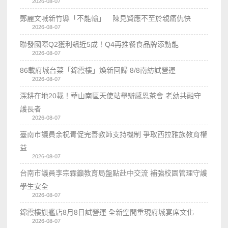
2026-08-07
鄭麗文喊新竹縣「不能輸」 陳見賢應不至於親痛仇快
2026-08-07
聯發國際Q2獲利飆近5成！Q4再推餐食品牌添動能
2026-08-07
86載府城台菜「錦霞樓」煥新回歸 8/8南紡試營運
2026-08-07
深耕在地20載！華山南區天使站舉辦感恩茶會 老幼共融守
護長者
2026-08-07
臺南市議員余柷青促完善教師支持機制 爭取西拉雅族教育權
益
2026-08-07
台南市議員李宗霖籲教育局盤點赴中交流 補強校園管理守護
學生安全
2026-08-07
錦霞樓旗艦店8月8日試營運 全新空間重現府城宴席文化
2026-08-07