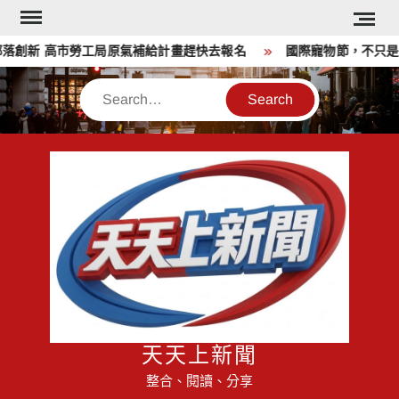
Skip
to
創新 高市勞工局原氣補給計畫趕快去報名
國際寵物節，不只是曬
content
Search
天天上新聞
整合、閱讀、分享