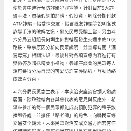
此外，警察局刑警大隊偵查佐林宜瑩化身阻詐小天
使於會中進行預防詐騙犯罪宣導，針對目前5大詐
騙手法，包括假網拍網購、假投資、解除分期付款
ATM詐騙、假愛情交友、假冒親友詐騙等說明各式
詐騙手法的破解之道，避免民眾受騙上當。另由斗
六分局五組組長何圳生針對轄區發生交通事故10大
路段、肇事原因分析向民眾說明，並宣導有關「酒
駕毒駕」相關法規，最後針對各項宣導內容進行有
獎徵答及贈送精美小禮物，參加座談會的民眾每人
還可獲得分局自製的可愛防詐宣導貼紙，互動熱絡
成效百分百。
斗六分局長黃念生表示，本次治安座談會擴大邀請
層面，除聆聽轄內各與會代表的意見與反應外，希
望來參加的每一個民眾都能成為預防犯罪的種子散
播到各處，並擔任「路老師」的角色，向縣民宣導
交通安全觀念，未來民眾對治安或交通方面若有任