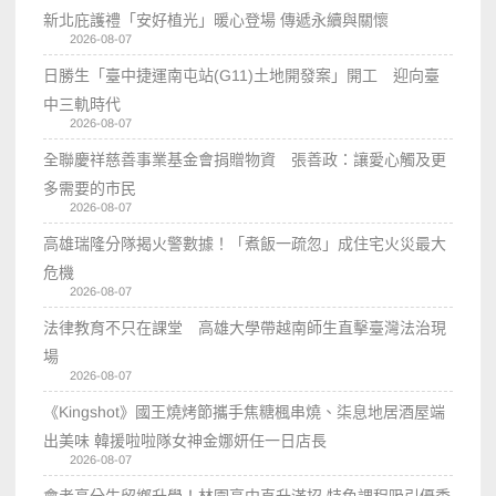
新北庇護禮「安好植光」暖心登場 傳遞永續與關懷
2026-08-07
日勝生「臺中捷運南屯站(G11)土地開發案」開工 迎向臺
中三軌時代
2026-08-07
全聯慶祥慈善事業基金會捐贈物資 張善政：讓愛心觸及更
多需要的市民
2026-08-07
高雄瑞隆分隊揭火警數據！「煮飯一疏忽」成住宅火災最大
危機
2026-08-07
法律教育不只在課堂 高雄大學帶越南師生直擊臺灣法治現
場
2026-08-07
《Kingshot》國王燒烤節攜手焦糖楓串燒、柒息地居酒屋端
出美味 韓援啦啦隊女神金娜妍任一日店長
2026-08-07