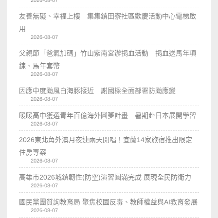
2026-08-07
友善無礙、幸福上樓 集集鎮田寮社區歡慶活動中心電梯啟
用
2026-08-07
父親節「爸氣加碼」竹山紫南宮辦捐血活動 捐血送馬年項
鍊、馬年套幣
2026-08-07
因應中度颱風白海豚接近 謝國樑全面部署防颱應變
2026-08-07
暖暖高中獲選青年百億海外圓夢計畫 暑期赴日本展開學習
2026-08-07
2026東北角外澳月夜連兩天開唱！宜蘭14家旅宿推出限定
住房專案
2026-08-07
高雄市2026城鎮韌性(防空)演習圓滿完成 展現全民防衛力
2026-08-07
國民黨團質詢教育局 聚焦校園反毒、教師權益與AI教育發展
2026-08-07