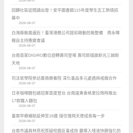
2026-08-07
回饋社區從閱讀出發！安平圖書館115年度學生志工熱情招
募中
2026-08-07
白海豚颱風逼近！臺灣港務公司提前啟動防颱整備 周永暉
親自主持應變會議
2026-08-07
台南首家DIGIRO數位迴轉壽司登場 壽司郎插旗新光三越新
天地
2026-08-07
司法官學院參訪嘉南療養院 深化毒品多元處遇與戒癮合作
2026-08-07
日本咖哩麵包總冠軍首度登台 台南遠東香格里拉限時推出
17款職人麵包
2026-08-07
臺南早療補助延伸至18歲 接住慢飛天使成長每一步
2026-08-07
台南市議員林燕祝質疑校園反毒成效 籲導入唾液快篩強化防