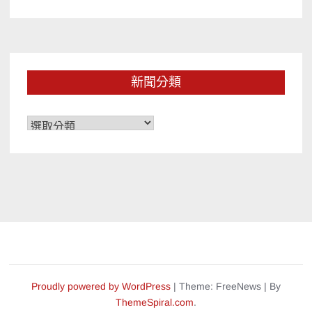
新聞分類
新
聞
分
類
Proudly powered by WordPress
|
Theme: FreeNews
|
By
ThemeSpiral.com
.