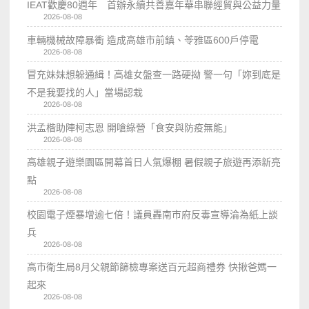
IEAT歡慶80週年 首辦永續共善嘉年華串聯經貿與公益力量
2026-08-08
車輛機械故障暴衝 造成高雄市前鎮、苓雅區600戶停電
2026-08-08
冒充妹妹想躲通緝！高雄女盤查一路硬拗 警一句「妳到底是
不是我要找的人」當場認栽
2026-08-08
洪孟楷助陣柯志恩 開嗆綠營「食安與防疫無能」
2026-08-08
高雄親子遊樂園區開幕首日人氣爆棚 暑假親子旅遊再添新亮
點
2026-08-08
校園電子煙暴增逾七倍！議員轟南市府反毒宣導淪為紙上談
兵
2026-08-08
高市衛生局8月父親節篩檢專案送百元超商禮券 快揪爸媽一
起來
2026-08-08