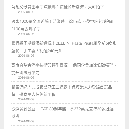
菊系又涉貪出事？陳麗娜：這樣的新潮流，太可怕了！
2026-08-08
鄭家4000萬金流延燒！游淑慧、徐巧芯、楊智妤接力追問：
2190萬去哪了？
2026-08-08
暑假親子聚餐添新選擇！BELLINI Pasta Pasta推全新5款兒
童餐 手工義大利麵240元起
2026-08-08
高市府整合淨零技術與轉型資源 偕同企業加速低碳轉型、
提升國際競爭力
2026-08-08
智匯保經人力成長雙冠王三連霸！保經業人力登錄首選品
牌 邁向萬人保經新里程
2026-08-08
從經貿到公益 IEAT 80週年攜手募272萬元支持20家社福
機構
2026-08-08