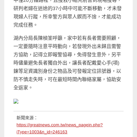
中僅20分鐘路程，且搜救小組先前曾到現場搜尋，
研判老婦在迷途的37小時中可能不斷移動，才未發
現婦人行蹤，所幸警方與眾人鍥而不捨，才能成功
完成任務。
湖內分局長陳楨筌呼籲，家中若有長者需要照顧，
一定要隨時注意平時動向，若發現外出未歸且需警
方協助，記得立即報警協尋，免得發生意外，另平
時儘量避免長者獨自外出，讓長者配戴愛心手(項)
鍊等足資識別身份之物品及可發報定位訊號器，以
防不慎走失時，可在最短時間內聯絡家屬，協助安
全返家。
新聞來源：
https://greatnews.com.tw/news_pagein.php?
iType=1003&n_id=246163