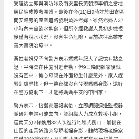
受理後立即與消防隊及南安里長黃朝添率領之當地
居民組成搜救團體。最後在今(11)日9時許於田寮區
南安路旁的產業道路發現黃姓老婦。雖然老婦人37
小時內未曾飲水進食，但所幸經救護人員初步檢視
後僅有脫水狀況，沒有生命危險，目前送往高雄市
義大醫院治療中。
黃姓老婦兒子向警方表示媽媽年紀大了記憶有點衰
退，平時會在住處附近走動，但9日晚間離家後就
沒有回來，擔心母親在外面發生什麼意外，家人趕
緊到處尋找，但一整夜都沒有發現媽媽身影，還好
在警方協助下，才能將媽媽平安的帶回家。
警方表示，接獲家屬報案後，立即調閱週邊監視器
並研判老婦可能去向，並組織人力成立救援小組，
這兩天分2梯動用32人次進行地毯式搜山，最後在
山區的產業道路旁發現老婦身影。雖然現場老婦家