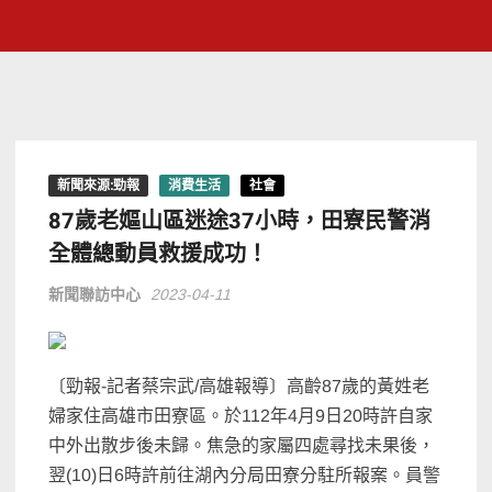
新聞來源:勁報
消費生活
社會
87歲老嫗山區迷途37小時，田寮民警消
全體總動員救援成功！
新聞聯訪中心
2023-04-11
〔勁報-記者蔡宗武/高雄報導〕高齡87歲的黃姓老
婦家住高雄市田寮區。於112年4月9日20時許自家
中外出散步後未歸。焦急的家屬四處尋找未果後，
翌(10)日6時許前往湖內分局田寮分駐所報案。員警