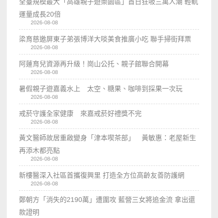
全臺規模最大「高雄親子遊樂園區」首日狂吸三萬人潮 輕軌
運量成長20倍
2026-08-08
梁育慈邀屏東子弟張博洋大啖美食推廣小吃 聯手掃街拜票
2026-08-08
阿蓮育兒資源再升級！崗山公托、親子館聯合開幕
2026-08-08
暑假親子遊嘉義水上 太空、糖果、咖啡到採果一次玩
2026-08-08
戒菸守護全家健康 來嘉戒菸好禮獎不完
2026-08-08
黃文醫師故居重啟變身「津本喫茶部」 黃敏惠：老屋新生
再添木都亮點
2026-08-08
新樓醫深入社區首攜復興里 打造全方位高齡友善防護網
2026-08-08
鄭朝方「消失的2190萬」遭圍攻 藍營三女將追金流 拿出還
款證明