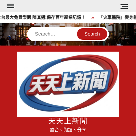
Skip
to
最大免費樂園 陳其邁:保存百年產業記憶！
「火車醫院」變身親
content
Search
天天上新聞
整合、閱讀、分享