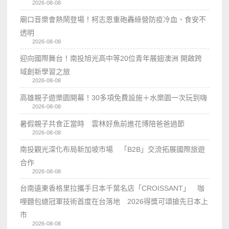
2026-08-08
廟口音樂會熱鬧登場！柯志恩重砲轟綠營防疫冷血、食安不
透明
2026-08-08
迎向國際舞台！南投旭光高中等20位青年展翅澳洲 開啟跨
域創新學習之旅
2026-08-08
高雄親子遊樂園開幕！30多項免費設施＋水樂園一次玩到嗨
2026-08-08
暑假親子共食正當時 雲林好魚前進花博陪爸爸過節
2026-08-08
南投觀光深化布局新加坡市場 「B2B」交流拓展國際旅遊
合作
2026-08-08
台南遠東香格里拉攜手日本千葉名店「CROISSANT」 咖
哩麵包總冠軍技術首度在台落地 2026得獎可頌搶先日本上
市
2026-08-08