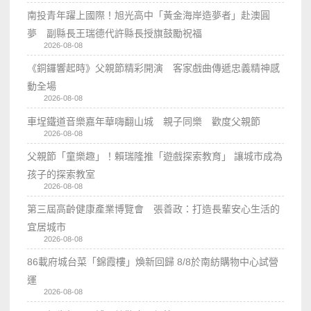
南投青年躍上國際！旭光高中「黃金海岸造夢者」赴澳圓
夢 副縣長王瑞德代許縣長授旗鼓勵祝福
2026-08-08
《銅鑼響起時》父親節精彩開演 客家戲曲傳遞忠義精神感
動全場
2026-08-08
車埕鐵道音樂嘉年華嗨翻山城 親子同樂 歡度父親節
2026-08-08
父親節「童樂趣」！賴瑞隆推「遊戲探索教育」 讓城市成為
孩子的探索教室
2026-08-08
第三屆高齡健康產業博覽會 張善政：打造長輩安心生活的
宜居城市
2026-08-08
86載府城台菜「錦霞樓」煥新回歸 8/8於南紡購物中心試營
運
2026-08-08