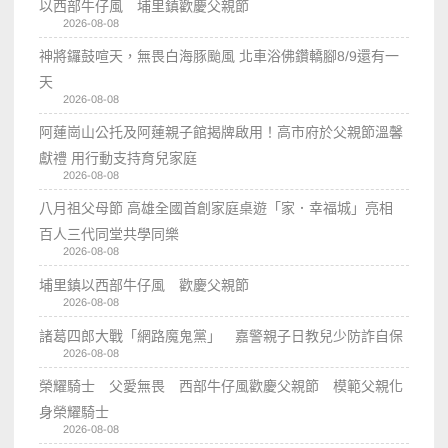
以西部牛仔風 埔里鎮歡慶父親節
2026-08-08
神將鑼鼓喧天，無畏白海豚颱風 北車浴佛鑽轎腳8/9還有一
天
2026-08-08
阿蓮崗山公托及阿蓮親子館揭牌啟用！高市府於父親節溫馨
獻禮 用行動支持育兒家庭
2026-08-08
八月祖父母節 高雄全國首創家庭桌遊「家．幸福城」亮相
百人三代同堂共學同樂
2026-08-08
埔里鎮以西部牛仔風 歡慶父親節
2026-08-08
諸葛四郎大戰「網路魔鬼黨」 嘉警親子日教兒少防詐自保
2026-08-08
榮耀騎士 父愛無畏 西部牛仔風歡慶父親節 模範父親化
身榮耀騎士
2026-08-08