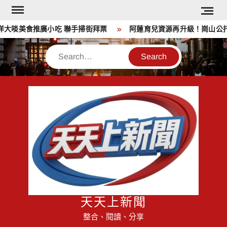
Skip
to
大啖美食推廣小吃 聯手掃街拜票
阿蓮育兒資源再升級！崗山公托
content
Search
天天上新聞
整合、閱讀、分享