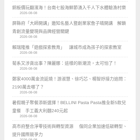
銅板價玩翻濱海！台南七股海鮮節湧入千人下水體驗漁村樂
2026-08-08
屏縣府「大師開講」邀知名藝人暨創業家詹子晴開講 解鎖
青創流量變現與品牌經營關鍵
2026-08-08
賴瑞隆推「遊戲探索教育」 讓城市成為孩子的探索教室
2026-08-08
菊系又涉貪出事？陳麗娜：這樣的新潮流，太可怕了！
2026-08-08
鄭家4000萬金流延燒！游淑慧、徐巧芯、楊智妤接力追問：
2190萬去哪了？
2026-08-08
暑假親子聚餐添新選擇！BELLINI Pasta Pasta推全新5款兒
童餐 手工義大利麵240元起
2026-08-08
高市府整合淨零技術與轉型資源 偕同企業加速低碳轉型、
提升國際競爭力
2026-08-08