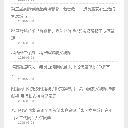
第三屆高齡健康產業博覽會 張善政：打造長輩安心生活的
宜居城市
2026-08-08
86載府城台菜「錦霞樓」煥新回歸 8/8於南紡購物中心試營
運
2026-08-08
以西部牛仔風 埔里鎮歡慶父親節
2026-08-08
神將鑼鼓喧天，無畏白海豚颱風 北車浴佛鑽轎腳8/9還有一
天
2026-08-08
阿蓮崗山公托及阿蓮親子館揭牌啟用！高市府於父親節溫馨
獻禮 用行動支持育兒家庭
2026-08-08
八月祖父母節 高雄全國首創家庭桌遊「家．幸福城」亮相
百人三代同堂共學同樂
2026-08-08