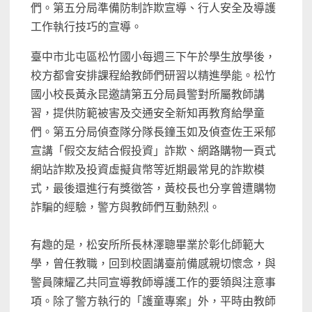
們。第五分局準備防制詐欺宣導、行人安全及導護
工作執行技巧的宣導。
臺中市北屯區松竹國小每週三下午於學生放學後，
校方都會安排課程給教師們研習以精進學能。松竹
國小校長黃永昆邀請第五分局員警對所屬教師講
習，提供防範被害及交通安全新知再教育給學童
們。第五分局偵查隊分隊長鐘玉如及偵查佐王采郁
宣講「假交友結合假投資」詐欺、網路購物一頁式
網站詐欺及投資虛擬貨幣等近期最常見的詐欺模
式，最後還進行有獎徵答，黃校長也分享曾遭購物
詐騙的經驗，警方與教師們互動熱烈。
有趣的是，松安所所長林澤聰畢業於彰化師範大
學，曾任教職，回到校園講臺前備感親切懷念，與
警員陳耀乙共同宣導教師導護工作的要領與注意事
項。除了警方執行的「護童專案」外，平時由教師