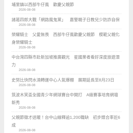
埔里鎮以西部牛仔風 歡慶父親節
2026-08-08
諸葛四郎大戰「網路魔鬼黨」 嘉警親子日教兒少防詐自保
2026-08-08
榮耀騎士 父愛無畏 西部牛仔風歡慶父親節 模範父親化
身榮耀騎士
2026-08-08
中台灣四縣市赴新加坡推廣觀光 星國業者看好深度旅遊潛
力
2026-08-08
史努比快閃水湳轉運中心人氣爆棚 展期延長至8月23日
2026-08-08
筑波木笑盃全國青少年網球賽台中開打 A級賽事培育網壇
新秀
2026-08-08
父親節徵才送暖！台中山線釋逾1,200職缺 初步媒合率近6
成
2026-08-08