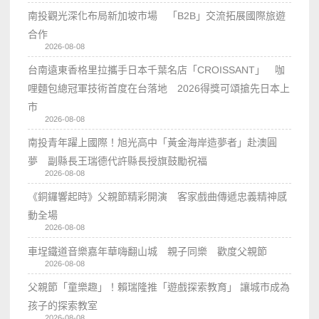
南投觀光深化布局新加坡市場 「B2B」交流拓展國際旅遊
合作
2026-08-08
台南遠東香格里拉攜手日本千葉名店「CROISSANT」 咖
哩麵包總冠軍技術首度在台落地 2026得獎可頌搶先日本上
市
2026-08-08
南投青年躍上國際！旭光高中「黃金海岸造夢者」赴澳圓
夢 副縣長王瑞德代許縣長授旗鼓勵祝福
2026-08-08
《銅鑼響起時》父親節精彩開演 客家戲曲傳遞忠義精神感
動全場
2026-08-08
車埕鐵道音樂嘉年華嗨翻山城 親子同樂 歡度父親節
2026-08-08
父親節「童樂趣」！賴瑞隆推「遊戲探索教育」 讓城市成為
孩子的探索教室
2026-08-08