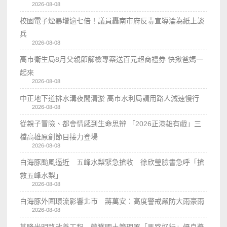
2026-08-08
校園電子煙暴增逾七倍！議員轟南市府反毒宣導淪為紙上談
兵
2026-08-08
高市衛生局8月父親節篩檢專案送百元超商禮券 快揪爸媽一
起來
2026-08-08
中正地下道排水溝夜間清淤 高市水利局請用路人減速慢行
2026-08-08
從親子冒險、都會情感到生命思辨 「2026正港雄有戲」三
檔高雄原創節目接力登場
2026-08-08
白海豚颱風逼近 五峰水梨緊急搶收 徐欣瑩臉書急呼「搶
救五峰水梨」
2026-08-08
白海豚外圍環流影響北市 蔣萬安：高度警戒嚴防大雨豪雨
2026-08-08