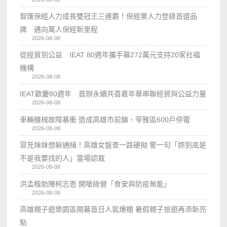
智匯保經人力成長雙冠王三連霸！保經業人力登錄首選品
牌 邁向萬人保經新里程
2026-08-08
從經貿到公益 IEAT 80週年攜手募272萬元支持20家社福
機構
2026-08-08
IEAT歡慶80週年 首辦永續共善嘉年華串聯經貿與公益力量
2026-08-08
車輛機械故障暴衝 造成高雄市前鎮、苓雅區600戶停電
2026-08-08
冒充妹妹想躲通緝！高雄女盤查一路硬拗 警一句「妳到底是
不是我要找的人」當場認栽
2026-08-08
洪孟楷助陣柯志恩 開嗆綠營「食安與防疫無能」
2026-08-08
高雄親子遊樂園區開幕首日人氣爆棚 暑假親子旅遊再添新亮
點