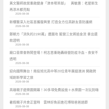
黃文醫師故居重啟變身「津本喫茶部」 黃敏惠：老屋新生
再添木都亮點
2026-08-08
新樓醫深入社區首攜復興里 打造全方位高齡友善防護網
2026-08-08
鄭朝方「消失的2190萬」遭圍攻 藍營三女將追金流 拿出還
款證明
2026-08-08
廟口音樂會熱鬧登場！柯志恩重砲轟綠營防疫冷血、食安不
透明
2026-08-08
迎向國際舞台！南投旭光高中等20位青年展翅澳洲 開啟跨
域創新學習之旅
2026-08-08
高雄親子遊樂園開幕！30多項免費設施＋水樂園一次玩到嗨
2026-08-08
暑假親子共食正當時 雲林好魚前進花博陪爸爸過節
2026-08-08