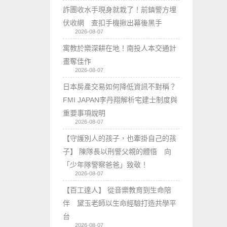
詐團收水手現身就栽了！前鎮警方埋
伏收網 查扣手機揪出幕後黑手
2026-08-07
寓教於樂深耕在地！南投人本交通計
畫奪佳作
2026-08-07
日本房產交易如何降低資訊不對稱？
FMI JAPAN李丹翔解析宅建士制度與
重要事項說明
2026-08-07
【守護別人的孩子，也牽掛自己的孩
子】 陳隊長以刑警父親的體悟 向
「少年隊警察爸爸」致敬！
2026-08-07
【百工達人】 從音樂教育到生命陪
伴 黛玉老師以生命經驗打造共學平
台
2026-08-07