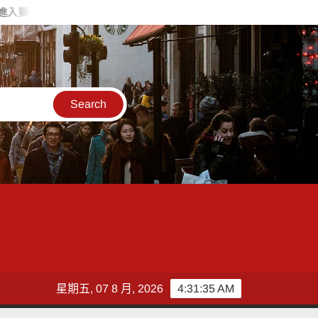
入獅子座，表達力、自信與創意提升」
「茶鄉墨韻」濁水溪社大書法聯展
星期五, 07 8 月, 2026
4:31:36 AM