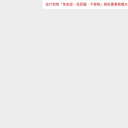
自行到案「免收容、低罰鍰、不管制」移民署專案擴大