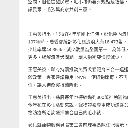
空間，但也提醒民眾，毛小孩仍要有規矩及禮儀
讓民眾、毛孩與商家共創三贏。
王惠美指出，記得在4年前剛上任時，彰化縣內流
107年時，農委會統計彰化縣流浪犬有16,473隻
少比率達44.35%，減少數量為全國第一，為降低
更多，緩解流浪犬問題，讓人狗衝突慢慢減少。
王惠美說，縣府持續推動免費犬貓絕育三合一巡迴
殺政策，專家建議採用TNVR，使貓狗節育，不再
值，讓人狗衝突持續降低。
王惠美指出，縣府每年也持續編列300萬推動寵
今年花在彰化活動來說，寵物認養專車成功送養3
物防疫所洽詢選擇適合自己的毛小孩。
彰化縣寵物服務員職業工會前理事長陳任冠表示