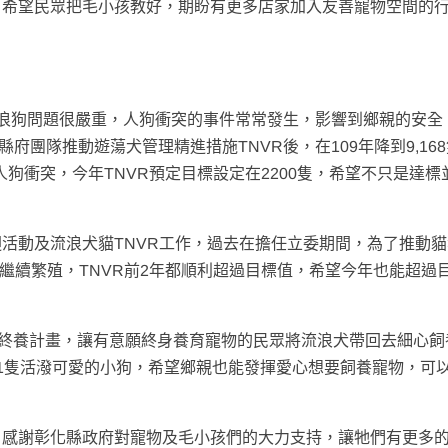
，希望民眾把毛小孩教好，期盼有更多店家加入友善寵物空間的
浪狗問題很嚴重，人狗衝突的事件常常發生，影響到鄉親的安全
，縣府團隊推動遊蕩犬管理精進措施TNVR後，在109年降到9,16
人狗衝突，今年TNVR預定目標設定在2200隻，希望不只是達標
活動及流浪犬貓TNVR工作，過去在擔任立委期間，為了推動
繼續繁殖，TNVR前2年都順利超過目標值，希望今年也能超過
物終養計畫，讓有意願終身養育寵物的民眾將流浪犬帶回去細心飼
1隻活潑可愛的小狗，希望鄉親也能發揮愛心想要飼養寵物，可
，感謝彰化縣政府對寵物及毛小孩們的大力支持，讓牠們有更多