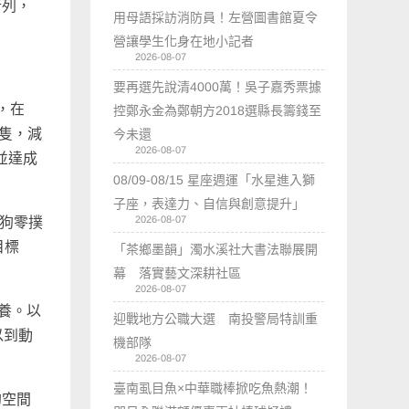
行列，
用母語採訪消防員！左營圖書館夏令
營讓學生化身在地小記者
2026-08-07
要再選先說清4000萬！吳子嘉秀票據
，在
控鄭永金為鄭朝方2018選縣長籌錢至
8隻，減
今未還
2026-08-07
並達成
08/09-08/15 星座週運「水星進入獅
子座，表達力、自信與創意提升」
2026-08-07
貓狗零撲
目標
「茶鄉墨韻」濁水溪社大書法聯展開
幕 落實藝文深耕社區
2026-08-07
養。以
迎戰地方公職大選 南投警局特訓重
以到動
機部隊
2026-08-07
臺南虱目魚×中華職棒掀吃魚熱潮！
的空間