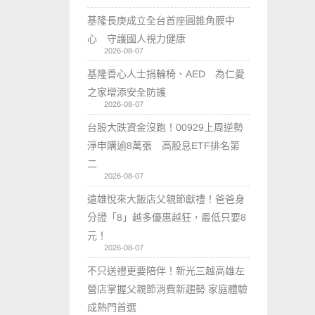
基隆長庚成立全台首座圓錐角膜中
心 守護國人視力健康
2026-08-07
基隆善心人士捐輪椅、AED 為仁愛
之家增添安全防護
2026-08-07
台股大跌資金沒跑！00929上周逆勢
淨申購逾8萬張 高股息ETF排名第
二
2026-08-07
遠雄悅來大飯店父親節獻禮！爸爸身
分證「8」越多優惠越狂，最低只要8
元！
2026-08-07
不只送禮更要陪伴！新光三越高雄左
營店掌握父親節消費新趨勢 家庭體驗
成熱門首選