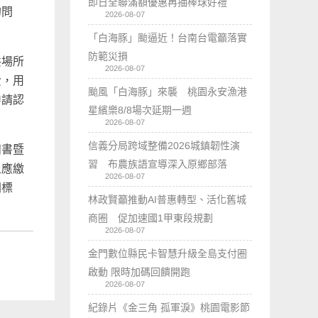
即日全聯滿額優惠再抽棒球好禮
的問
2026-08-07
「白海豚」颱逼近！台南台電籲落實
防範災損
共場所
2026-08-07
費，用
颱風「白海豚」來襲 桃園永安漁港
申請認
星繽樂8/8場次延期一週
2026-08-07
信義分局跨域整備2026城鎮韌性演
請書暨
習 布農族語宣導深入原鄉部落
上應繳
2026-08-07
間標
林政賢籲推動AI普惠轉型、活化舊城
商圈 促加速國1甲東段規劃
2026-08-07
金門數位縣民卡智慧升級全島支付圈
啟動 限時加碼回饋開跑
2026-08-07
紀錄片《金三角 孤軍淚》桃園電影節