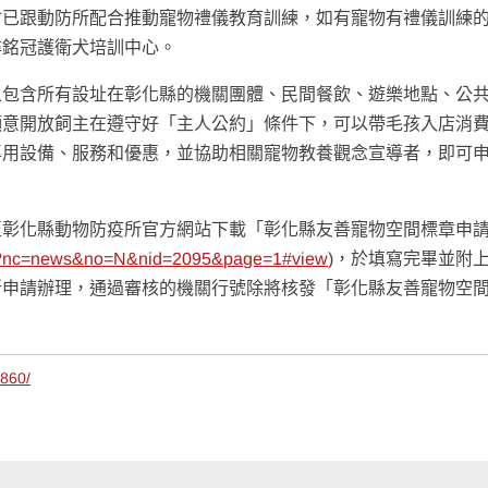
會已跟動防所配合推動寵物禮儀教育訓練，如有寵物有禮儀訓練
尋銘冠護衛犬培訓中心。
象包含所有設址在彰化縣的機關團體、民間餐飲、遊樂地點、公
願意開放飼主在遵守好「主人公約」條件下，可以帶毛孩入店消
專用設備、服務和優惠，並協助相關寵物教養觀念宣導者，即可
至彰化縣動物防疫所官方網站下載「彰化縣友善寵物空間標章申
asp?nc=news&no=N&nid=2095&page=1#view
)，於填寫完畢並附
所申請辦理，通過審核的機關行號除將核發「彰化縣友善寵物空
5860/