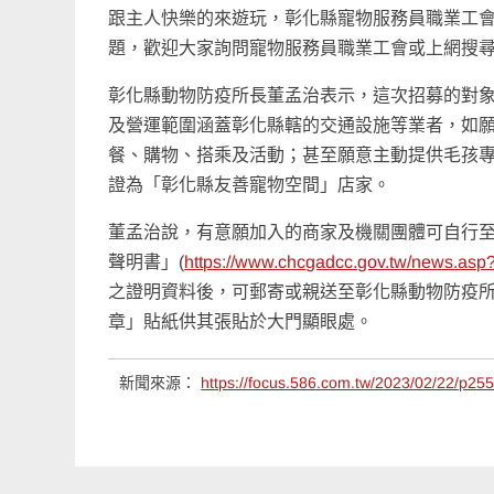
跟主人快樂的來遊玩，彰化縣寵物服務員職業工
題，歡迎大家詢問寵物服務員職業工會或上網搜
彰化縣動物防疫所長董孟治表示，這次招募的對
及營運範圍涵蓋彰化縣轄的交通設施等業者，如
餐、購物、搭乘及活動；甚至願意主動提供毛孩
證為「彰化縣友善寵物空間」店家。
董孟治說，有意願加入的商家及機關團體可自行
聲明書」(
https://www.chcgadcc.gov.tw/news.
之證明資料後，可郵寄或親送至彰化縣動物防疫
章」貼紙供其張貼於大門顯眼處。
新聞來源：
https://focus.586.com.tw/2023/02/22/p25