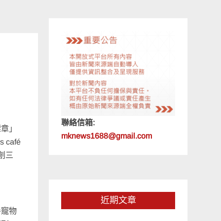
聯絡信箱:
標章」
mknews1688@gmail.com
afé
創三
近期文章
善寵物