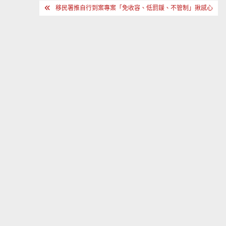
文
移民署推自行到案專案「免收容、低罰鍰、不管制」揪感心
章
導
覽