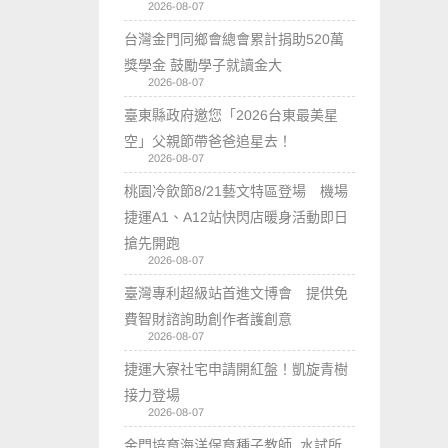
2026-08-07
台灣金門同鄉會總會累計捐助520萬
獎學金 鼓勵學子就讀金大
2026-08-07
臺東縣政府邀您「2026台東最美星
空」父親節帶爸爸追星去！
2026-08-07
桃園冷飲節8/21藝文特區登場 機場
捷運A1、A12站快閃店暖身活動即日
搶先開跑
2026-08-07
臺灣專利超級站首進文博會 提供免
費智財諮詢助創作者護創意
2026-08-07
捷運大寮社宅申請開紅盤！凱旋青樹
接力登場
2026-08-07
金門培育海洋保育種子教師 水試所