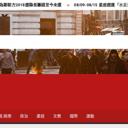
2018選縣長籌錢至今未還
08/09-08/15 星座週運「水星進
視.娛樂
政治
產經
文教
國際
運動