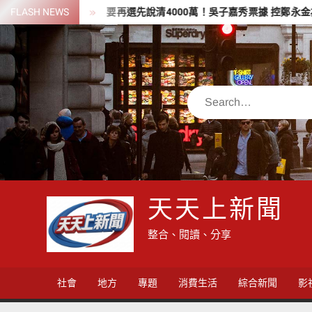
Skip
地小記者
FLASH NEWS
要再選先說清4000萬！吳子嘉秀票據 控鄭永金為鄭朝方
to
content
Search
天天上新聞
整合、閱讀、分享
社會
地方
專題
消費生活
綜合新聞
影