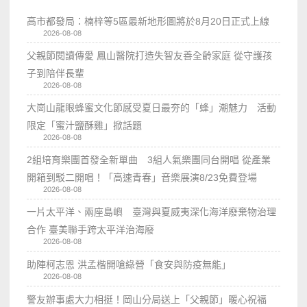
高市都發局：楠梓等5區最新地形圖將於8月20日正式上線
2026-08-08
父親節閱讀傳愛 鳳山醫院打造失智友善全齡家庭 從守護孩
子到陪伴長輩
2026-08-08
大崗山龍眼蜂蜜文化節感受夏日最夯的「蜂」潮魅力 活動
限定「蜜汁鹽酥雞」掀話題
2026-08-08
2組培育樂團首發全新單曲 3組人氣樂團同台開唱 從產業
開箱到駁二開唱！「高速青春」音樂展演8/23免費登場
2026-08-08
一片太平洋、兩座島嶼 臺灣與夏威夷深化海洋廢棄物治理
合作 臺美聯手跨太平洋治海廢
2026-08-08
助陣柯志恩 洪孟楷開嗆綠營「食安與防疫無能」
2026-08-08
警友辦事處大力相挺！岡山分局送上「父親節」暖心祝福