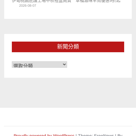
伊甸桃園庇護工場中秋禮盒開賣 幸福滋味早鳥優惠9折起
2026-08-07
新聞分類
新
聞
分
類
Proudly powered by WordPress
|
Theme: FreeNews
|
By