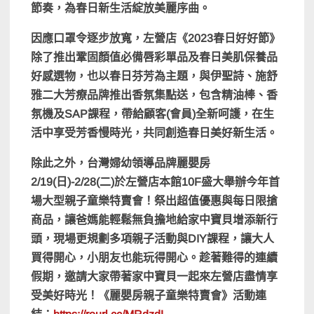
節奏，為春日新生活綻放美麗序曲。
因應口罩令逐步放寬，左營店《
2023
春日好好節》
除了推出鞏固顏值必備唇彩單品及春日美肌保養品
好感選物，也以春日芬芳為主題，與伊聖詩、施舒
雅二大芳療品牌推出香氛集點送，包含精油棒、香
氛機及
SAP
課程，帶給顧客
(
會員
)
全新呵護，在生
活中享受芳香慢時光，共同創造春日美好新生活。
除此之外，台灣婦幼領導品牌麗嬰房
2/19(
日
)-2/28(
二
)
於左營店本館
10F
盛大舉辦今年首
場大型親子童樂特賣會！祭出超值優惠與每日限搶
商品，讓爸媽能輕鬆無負擔地給家中寶貝增添新行
頭，現場更規劃多項親子活動與
DIY
課程，讓大人
買得開心，小朋友也能玩得開心。趁著難得的連續
假期，邀請大家帶著家中寶貝一起來左營店盡情享
受美好時光！《麗嬰房親子童樂特賣會》活動連