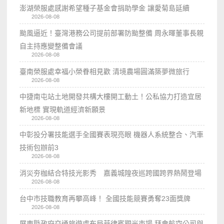
澎湖榮服處感謝希望種子基金會捐助學金 讓愛菊島延續
2026-08-08
颱風逼近！臺灣港務公司提前部署防颱整備 周永暉董事長親
自主持應變整備會議
2026-08-08
臺南榮服處幸福小榮眷相見歡 清境農場圓滿築夢微旅行
2026-08-08
中捷南屯站土地開發共構大樓開工動土！公私協力打造宜居
新地標 實現軌道經濟新願景
2026-08-08
中彰投分署技能選手全國賽表現亮眼 機器人系統整合、汽車
技術包辦前3
2026-08-08
消災夯枷結合特技光影秀 嘉義城隍夜巡跨國跨界熱鬧登場
2026-08-08
台中市技職教育再攀高峰！ 全國技能競賽勇奪23面獎牌
2026-08-08
屏東縣政府交通旅遊處布局菲律賓觀光市場 拜會航空公司與