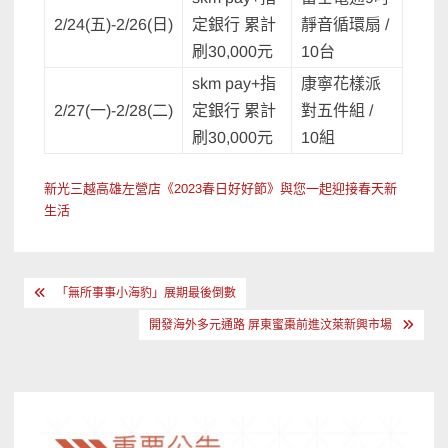
2/24(五)-2/26(日)
定銀行 累計
靜音循環扇 /
刷30,000元
10台
skm pay+指
康寧花樣派
2/27(一)-2/28(二)
定銀行 累計
對五件組 /
刷30,000元
10組
新光三越高雄左營店《2023春日好好節》與您一起迎接春天新
生活
文
「無所事事小海豹」展期最後倒數
章
開發海外多元通路 屏東蜜棗前進汶萊新興市場
導
覽