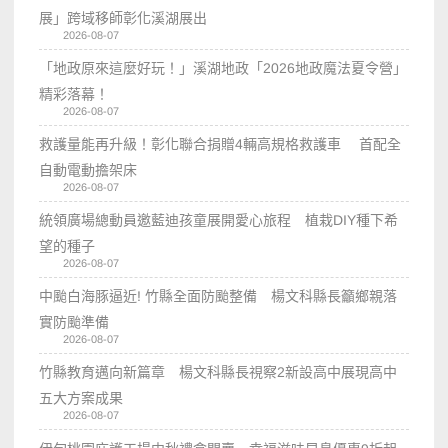
展」跨域移師彰化溪湖展出
2026-08-07
「地政原來這麼好玩！」溪湖地政「2026地政魔法夏令營」
精彩落幕！
2026-08-07
救護量能再升級！彰化聯合捐贈4輛高規格救護車 首配全
自動電動擔架床
2026-08-07
統領廣場總動員邀藍迪孩童展開愛心旅程 植栽DIY種下希
望的種子
2026-08-07
中颱白海豚逼近! 竹縣全面防颱整備 楊文科縣長籲鄉親落
實防颱準備
2026-08-07
竹縣教育邁向新篇章 楊文科縣長視察2新設高中展現高中
五大方案成果
2026-08-07