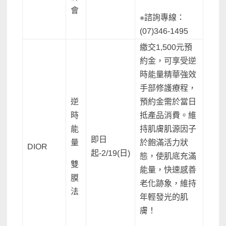
會
※諮詢專線：
(07)346-1495
繳交1,500元預
約金，可享受逆
時能量精華強效
手部修護療程，
逆
預約金需於當日
時
抵產品消費。維
能
持肌膚肌源因子
即日
量
於飽滿活力狀
DIOR
起-2/19(日)
態，使肌底充滿
雙
能量，快速感善
膜
老化跡象，維持
法
年輕發光的肌
膚！