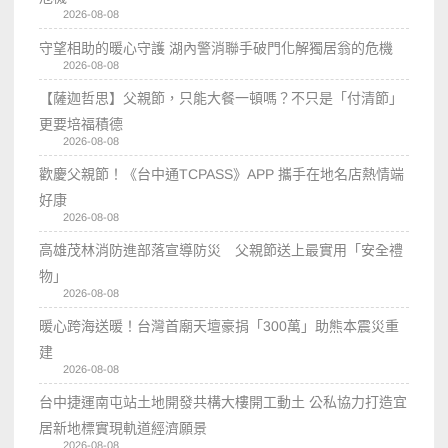
2026-08-08
守望相助的暖心守護 湖內警消聯手破門化解獨居翁的危機
2026-08-08
【薩迦哲思】父親節，只能大餐一頓嗎？不只是「付清節」
更要培福積德
2026-08-08
歡慶父親節！《台中通TCPASS》APP 攜手在地名店熱情端
好康
2026-08-08
高雄茂林消防進部落宣導防災 父親節送上最實用「安全禮
物」
2026-08-08
暖心跨海送暖！台灣首廟天壇豪捐「300萬」助熊本震災重
建
2026-08-08
台中捷運南屯站土地開發共構大樓開工動土 公私協力打造宜
居新地標實現軌道經濟願景
2026-08-08