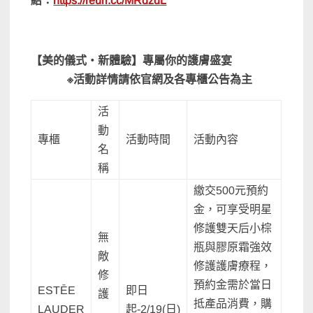
結：
https://reurl.cc/MRdzdL
【美的儀式‧新體驗】專屬你的護膚盛宴
※
活動詳情請依官網及各專櫃公告為主
活
動
專櫃
活動時間
活動內容
名
稱
繳交500元預約
金，可享受明星
修護雙天后小棕
無
瓶與膠原霜強效
敵
修護護膚療程，
修
預約金需於當日
ESTĒE
即日
護
抵產品消費，購
LAUDER
起-2/19(日)