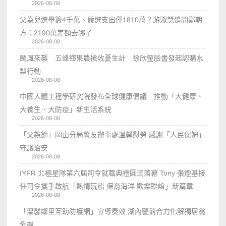
2026-08-08
父為兒選舉籌4千萬、競選支出僅1810萬？游淑慧追問鄭朝
方：2190萬差額去哪了
2026-08-08
颱風來襲 五峰鄉果農搶收憂生計 徐欣瑩臉書發起認購水
梨行動
2026-08-08
中國人體工程學研究院發布全球健康倡議 推動「大健康、
大養生、大防疫」新生活系統
2026-08-08
「父親節」岡山分局警友辦事處溫馨慰勞 感謝「人民保姆」
守護治安
2026-08-08
IYFR 北極星隊第六屆司令就職典禮圓滿落幕 Tony 張煌基接
任司令攜手啟航「熱情玩船 保育海洋 歡樂聯誼」新篇章
2026-08-08
「溫馨鄰里互助防護網」宣導奏效 湖內警消合力化解獨居翁
危機