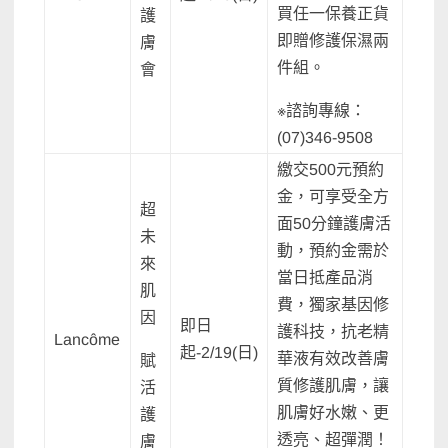
買任一保養正貨
護
即贈修護保濕兩
膚
件組。
會
※諮詢專線：
(07)346-9508
繳交500元預約
金，可享受全方
超
面50分鐘護膚活
未
動，預約金需於
來
當日抵產品消
肌
費，獨家基因修
因
即日
護科技，抗老精
Lancôme
起-2/19(日)
華液有效改善膚
賦
質修護肌膚，讓
活
肌膚好水嫩、更
護
透亮、超彈潤！
膚