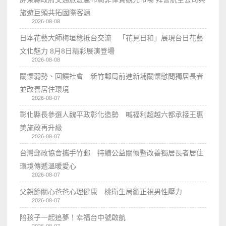
旅遊巨頭共拓國際客源
2026-08-08
日本花藝大師梅垣稔抵台交流 「花見日和」展現台日花藝
文化魅力 8月8日精彩展演登場
2026-08-08
關懷弱勢、回饋社會 新竹郵局前進新埔關懷慰問獨居長者
並改善居住環境
2026-08-07
彰化縣長參選人魏平政彰化造勢 喊福利超越六都承接王惠
美施政再升級
2026-08-07
台灣郵政協會攜手竹郵 持續公益關懷暨改善獨居長者居住
環境傳遞溫暖愛心
2026-08-07
父親節關心爸爸心理健康 桃衛生局籲正視男性壓力
2026-08-07
陪孩子一起追夢！幸福台中號啟航