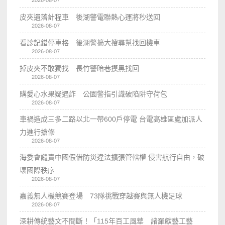
2026-08-07
皮夾遺落計程車 後湖警電聯熱心運將秒送回
2026-08-07
看診記錯停車格 後湖警擴大搜尋幫找回機車
2026-08-07
掉皮夾不敢獨找 長竹警暗巷摸黑找回
2026-08-07
購愛心水果疑遇詐 公園警指引識破陷阱守荷包
2026-08-07
車禍造成三多二路以北一帶600戶停電 台電高雄區處加派人
力進行搶修
2026-08-07
海委會譴責中國假借防災違法擴張管轄權 侵害航行自由，破
壞國際秩序
2026-08-07
嘉義無人機競賽登場 73隊挑戰穿越賽與無人機足球
2026-08-07
深耕傳統藝文不間斷！「115年百工風華 諸羅獻藝工藝