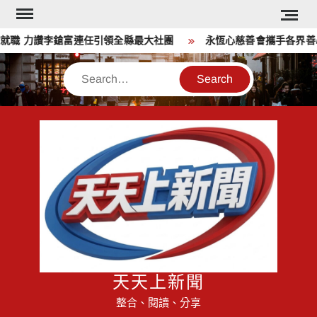
Skip
to
職 力讚李鎗富連任引領全縣最大社團
永恆心慈善會攜手各界善心
content
Search
天天上新聞
整合、閱讀、分享