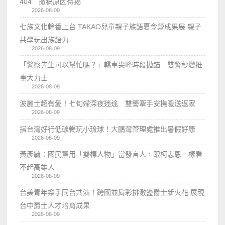
404 撤稿原因待揭
2026-08-09
七族文化輪番上台 TAKAO兒童親子族語夏令營成果展 親子
共學玩出族語力
2026-08-09
「警察先生可以幫忙嗎？」轎車尖峰時段拋錨 雙警秒變推
車大力士
2026-08-09
波麗士超有愛！七旬婦深夜迷途 雙警牽手安撫暖送返家
2026-08-09
搭台灣好行低碳暢玩小琉球！大鵬灣管理處推出暑假好康
2026-08-09
黃彥毓：國民黨用「雙標人物」當發言人，跟柯志恩一樣看
不起高雄人
2026-08-09
台美青年樂手同台共演！跨國並肩彩排激盪爵士新火花 展現
台中爵士人才培育成果
2026-08-09