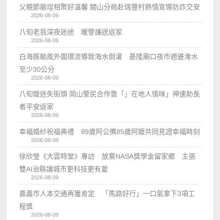
父親節廟埕相聚好溫馨 關山分局赴瑞豐村熱情宣導防詐交安
2026-08-09
八旬老翁深夜迷途 暖警護送返家
2026-08-09
白海豚颱風外圍環流導致海水倒灌 基隆廟口夜市週邊淹水
至少30公分
2026-08-09
八旬嬤迷失街頭 岡山警民合作靠「」在地人情味」神速助長
者平安返家
2026-08-09
幸福婚紗祝福典禮 99歲阿公𢹂85歲阿嬤共同見證幸福時刻
2026-08-09
徐欣瑩《大雲時堂》專訪 放棄NASA獎學金留家鄉 主張
雙AI治縣讓城市更科技更有愛
2026-08-09
嘉義市人本交通再獲肯定 「馬路好行」一口氣拿下3項工
程獎
2026-08-09