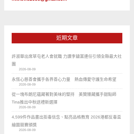
近期文章
許淑華出席草屯老人會就職 力讚李鎗富連任引領全縣最大社
團
2026-08-09
永恆心慈善會攜手各界善心力量 熱血傳愛守護生命希望
2026-08-09
從一塊布朗尼蘊藏著對美味的堅持 美贊臻藏攜手甜點師
Tina推出中秋送禮新選擇
2026-08-09
4,599件作品畫出拒毒信念、點亮品格教育 2026港都反毒盃
繪圖競賽頒獎
2026-08-09