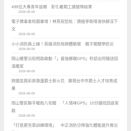
498位大專青年返鄉 彰化暑期工讀營隊結業
2026-08-09
電子煙毒害校園暴增！林燕祝怒批：積極爭取唾液快篩沒下
文
2026-08-09
小小消防員上線！高雄消防局辦體驗營 親子闖關學防災
2026-08-09
岡山暖警沿街問路啟動「」最強鄉親GPS」秒認出阿嬤送回
溫暖家
2026-08-09
跨國並肩彩排激盪爵士新火花 展現台中市爵士人才培育成
果
2026-08-09
岡山警民聯手暖助八旬嬤 「人情味GPS」10分鐘找回返家
路
2026-08-09
「打造更完善訓練環境」 中正消防分隊強化體能提升救災