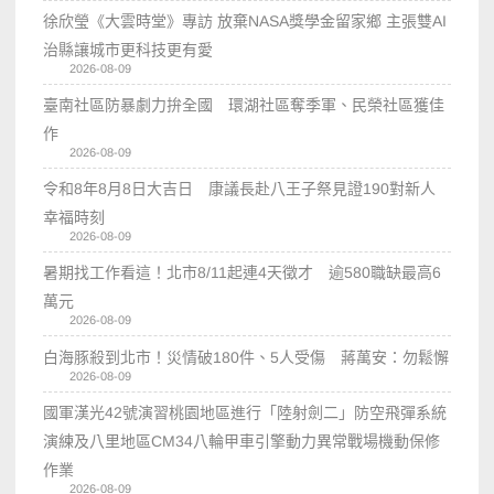
徐欣瑩《大雲時堂》專訪 放棄NASA獎學金留家鄉 主張雙AI
治縣讓城市更科技更有愛
2026-08-09
臺南社區防暴劇力拚全國 環湖社區奪季軍、民榮社區獲佳
作
2026-08-09
令和8年8月8日大吉日 康議長赴八王子祭見證190對新人
幸福時刻
2026-08-09
暑期找工作看這！北市8/11起連4天徵才 逾580職缺最高6
萬元
2026-08-09
白海豚殺到北市！災情破180件、5人受傷 蔣萬安：勿鬆懈
2026-08-09
國軍漢光42號演習桃園地區進行「陸射劍二」防空飛彈系統
演練及八里地區CM34八輪甲車引擎動力異常戰場機動保修
作業
2026-08-09