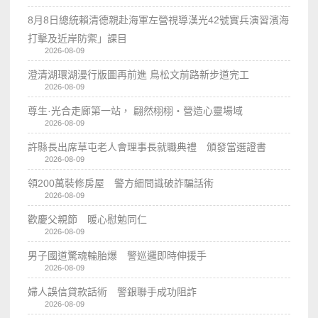
8月8日總統賴清德親赴海軍左營視導漢光42號實兵演習濱海
打擊及近岸防禦」課目
2026-08-09
澄清湖環湖漫行版圖再前進 鳥松文前路新步道完工
2026-08-09
尊生·光合走廊第一站， 翩然栩栩・營造心靈場域
2026-08-09
許縣長出席草屯老人會理事長就職典禮 頒發當選證書
2026-08-09
領200萬裝修房屋 警方細問識破詐騙話術
2026-08-09
歡慶父親節 暖心慰勉同仁
2026-08-09
男子國道驚魂輪胎爆 警巡邏即時伸援手
2026-08-09
婦人誤信貸款話術 警銀聯手成功阻詐
2026-08-09