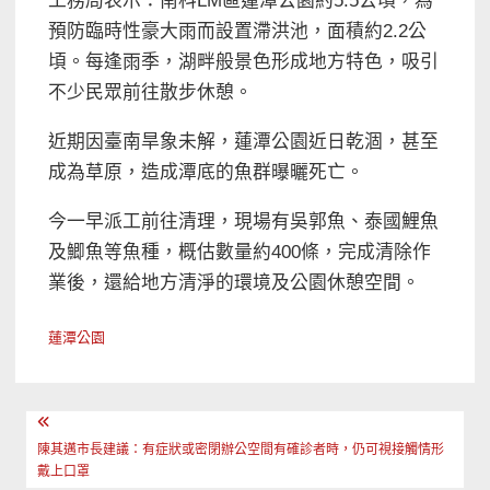
工務局表示：南科LM區蓮潭公園約5.5公頃，為
預防臨時性豪大雨而設置滯洪池，面積約2.2公
頃。每逢雨季，湖畔般景色形成地方特色，吸引
不少民眾前往散步休憩。
近期因臺南旱象未解，蓮潭公園近日乾涸，甚至
成為草原，造成潭底的魚群曝曬死亡。
今一早派工前往清理，現場有吳郭魚、泰國鯉魚
及鯽魚等魚種，概估數量約400條，完成清除作
業後，還給地方清淨的環境及公園休憩空間。
蓮潭公園
文
章
陳其邁市長建議：有症狀或密閉辦公空間有確診者時，仍可視接觸情形
戴上口罩