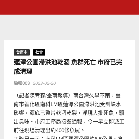
台南市
社會
蓮潭公園滯洪池乾涸 魚群死亡 市府已完
成清理
編輯003
2023-02-20
（記者陳宥森/臺南報導）南台灣久旱不雨，臺
南市善化區南科LM區蓮潭公園滯洪池受到缺水
影響，潭底已整片乾涸乾裂，浮現大批死魚，飄
出臭味。市府工務局接獲通報，今一早立即派工
前往現場清理出約400條魚屍。