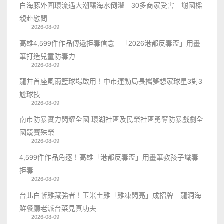
白海豚外圍環流遇大潮釀海水倒灌 30多商家受害 謝國樑
親赴慰問
2026-08-09
高雄4,599件作品傳遞拒毒信念 「2026港都反毒盃」用畫
筆打造兒童防毒力
2026-08-09
龍井首座風雨籃球場啟用！中市運動局長攜夢想家球星3對3
尬球技
2026-08-09
南市防暴實力閃耀全國 環湖社區及民榮社區勇奪防暴戲劇全
國競賽殊榮
2026-08-09
4,599件作品角逐！高雄「港都反毒盃」用畫筆教孩子識毒
拒毒
2026-08-09
台北白斬雞藏強者！玉米土雞「雞凍閃亮」成招牌 龍洞海
鮮餐廳老派台菜見真功夫
2026-08-09