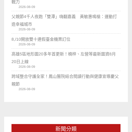
戰力
2026-08-09
父親節4千人夜跑「雙潭」嗨翻嘉義 黃敏惠鳴槍：運動打
造幸福城市
2026-08-09
8,/10開放雙十連假臺金機票訂位
2026-08-09
高雄5區地形圖20多年首更新！楠梓、左營等最新圖資8月
20日上線
2026-08-09
跨域整合守護全家！鳳山醫院結合閱讀行動與健康宣導慶父
親節
2026-08-09
新聞分類