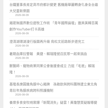
台鐵董事長肯定高市府都計變更 舊機廠華麗轉身化身全台最
大兒童新樂園
2026-08-09
揭密無國界數位遊牧工作術 「青年國際論壇」邀英美韓百萬
創作YouTuber打卡高雄
2026-08-09
澄清湖環湖漫行版圖再升級 鳥松文前路新步道完工
2026-08-09
暑期血庫拉警報 黃捷、賴瑞隆號召民眾一起來捐血
2026-08-09
獸醫師、寵物商業同業公會後援會成立 力挺「毛爸」賴瑞
隆！
2026-08-09
基隆長庚圓錐角膜中心揭牌 孫啟欽與跨科團隊建立東北角
青壯年角膜疾病跨科照護機制
2026-08-09
養樂多食安吹哨案爆「新聞消失」疑雲！黃瓊慧質疑報導變