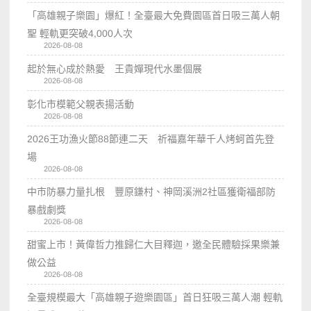
「高雄親子樂園」爆紅！全臺最大免費園區首日吸三萬人朝
聖 輕軌更突破4,000人次
2026-08-08
起於無心成於熱愛 王貴嬋現代水墨個展
2026-08-08
彰化市模範父親表揚活動
2026-08-08
2026王功漁火節88節連二天 祈福嘉年華千人烤蚵首先登
場
2026-08-08
中市防暴力量扎根 豐原鎌村、神岡溪洲2社區獲衛福部防
暴戲劇獎
2026-08-08
甜蜜上市！黃偉哲力推歸仁大目釋迦，邀全民體驗採果樂兼
做公益
2026-08-08
全臺規模最大「高雄親子遊樂園區」首日狂吸三萬人潮 輕軌