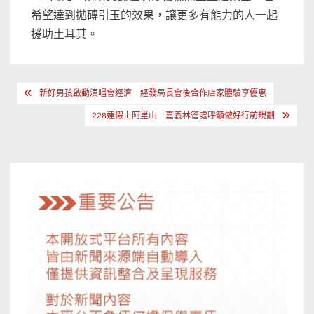
希望達到拋磚引玉的效果，讓更多有能力的人一起
援助土耳其。
文
新好男孩啟動演唱會經濟 經發局長會後合作店家體驗享優惠
章
228連假上阿里山 嘉義林管處呼籲做好行前規劃
導
覽