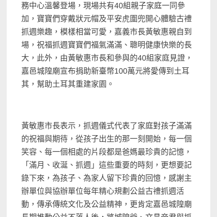
務中心溫馨登場，現場共有40組親子家庭一同參
加，寶寶們穿戴狀元帽及平安虎圍兜開心體驗古禮
抓週樂趣，模樣相當可愛，嘉義市長黃敏惠親自到
場，祝福抓週寶寶們福氣滿滿、聰明健康快樂的長
大，此外，由黃敏惠市長和參與的40組家庭見證，
嘉邑城隍廟宣布捐助新臺幣100萬元將愛傳到土耳
其，幫助土耳其重建家園。
黃敏惠市長表示，抓週儀式代表了家庭對孩子滿滿
的祝福與期待，從孩子出生的那一刻開始，每一個
笑容、每一個相處的片段都是爸媽最珍貴的記憶，
「滿月、收涎、抓週」這些重要的時刻，更想要記
錄下來，為孩子、為家人留下珍貴的回憶，感謝主
辦單位與協辦單位每年精心規劃公益古禮抓週活
動，傳承傳統文化及公益精神，更肯定嘉邑城隍廟