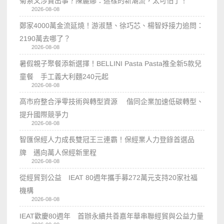
菊系又涉貪出事？陳麗娜：這樣的新潮流，太可怕了！
2026-08-08
鄭家4000萬金流延燒！游淑慧、徐巧芯、楊智妤接力追問：
2190萬去哪了？
2026-08-08
暑假親子聚餐添新選擇！BELLINI Pasta Pasta推全新5款兒
童餐 手工義大利麵240元起
2026-08-08
高市府整合淨零技術與轉型資源 偕同企業加速低碳轉型、
提升國際競爭力
2026-08-08
智匯保經人力成長雙冠王三連霸！保經業人力登錄首選品
牌 邁向萬人保經新里程
2026-08-08
從經貿到公益 IEAT 80週年攜手募272萬元支持20家社福
機構
2026-08-08
IEAT歡慶80週年 首辦永續共善嘉年華串聯經貿與公益力量