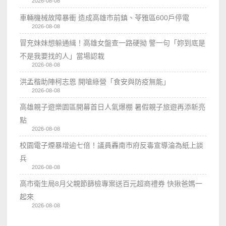
2026-08-08
車輛機械故障暴衝 造成高雄市前鎮、苓雅區600戶停電
2026-08-08
冒充妹妹想躲通緝！高雄女盤查一路硬拗 警一句「妳到底是
不是我要找的人」當場認栽
2026-08-08
洪孟楷助陣柯志恩 開嗆綠營「食安與防疫無能」
2026-08-08
高雄親子遊樂園區開幕首日人氣爆棚 暑假親子旅遊再添新亮
點
2026-08-08
校園電子煙暴增逾七倍！議員轟南市府反毒宣導淪為紙上談
兵
2026-08-08
高市衛生局8月父親節篩檢專案送百元超商禮券 快揪爸媽一
起來
2026-08-08