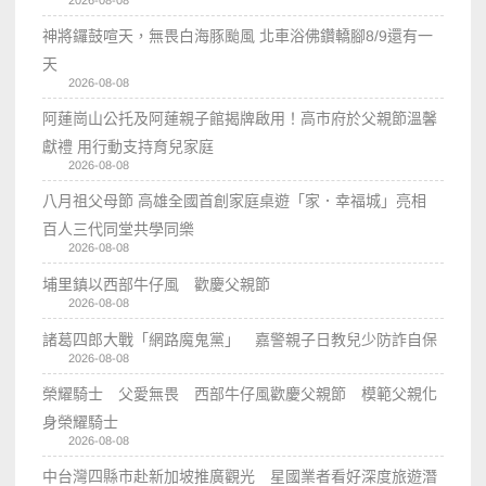
2026-08-08
神將鑼鼓喧天，無畏白海豚颱風 北車浴佛鑽轎腳8/9還有一
天
2026-08-08
阿蓮崗山公托及阿蓮親子館揭牌啟用！高市府於父親節溫馨
獻禮 用行動支持育兒家庭
2026-08-08
八月祖父母節 高雄全國首創家庭桌遊「家．幸福城」亮相
百人三代同堂共學同樂
2026-08-08
埔里鎮以西部牛仔風 歡慶父親節
2026-08-08
諸葛四郎大戰「網路魔鬼黨」 嘉警親子日教兒少防詐自保
2026-08-08
榮耀騎士 父愛無畏 西部牛仔風歡慶父親節 模範父親化
身榮耀騎士
2026-08-08
中台灣四縣市赴新加坡推廣觀光 星國業者看好深度旅遊潛