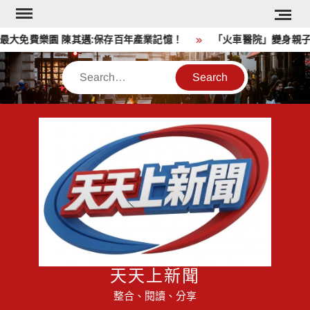
Skip
to
大免費樂園 陳其邁:保存百年產業記憶！
「火車醫院」變身親子
content
Search
天天上新聞
整合、閱讀、分享