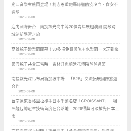
廟口音樂會熱鬧登場！柯志恩重砲轟綠營防疫冷血、食安不
透明
2026-08-08
迎向國際舞台！南投旭光高中等20位青年展翅澳洲 開啟跨
域創新學習之旅
2026-08-08
高雄親子遊樂園開幕！30多項免費設施＋水樂園一次玩到嗨
2026-08-08
暑假親子共食正當時 雲林好魚前進花博陪爸爸過節
2026-08-08
南投觀光深化布局新加坡市場 「B2B」交流拓展國際旅遊
合作
2026-08-08
台南遠東香格里拉攜手日本千葉名店「CROISSANT」 咖
哩麵包總冠軍技術首度在台落地 2026得獎可頌搶先日本上
市
2026-08-08
南投青年躍上國際！旭光高中「黃金海岸造夢者」赴澳圓