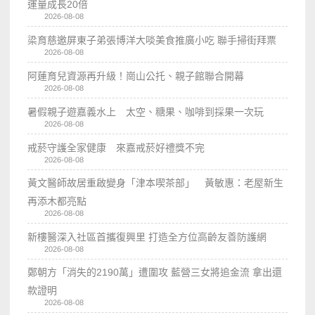
運量成長20倍
2026-08-08
梁育慈邀屏東子弟張博洋大啖美食推廣小吃 聯手掃街拜票
2026-08-08
阿蓮育兒資源再升級！崗山公托、親子館聯合開幕
2026-08-08
暑假親子遊嘉義水上 太空、糖果、咖啡到採果一次玩
2026-08-08
戒菸守護全家健康 來嘉戒菸好禮獎不完
2026-08-08
黃文醫師故居重啟變身「津本喫茶部」 黃敏惠：老屋新生
再添木都亮點
2026-08-08
新樓醫深入社區首攜復興里 打造全方位高齡友善防護網
2026-08-08
鄭朝方「消失的2190萬」遭圍攻 藍營三女將追金流 拿出還
款證明
2026-08-08