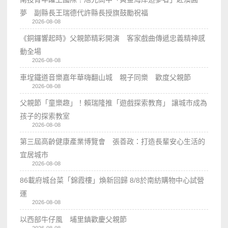
夢 副縣長王瑞德代許縣長授旗鼓勵祝福
2026-08-08
《銅鑼響起時》父親節精彩開演 客家戲曲傳遞忠義精神感
動全場
2026-08-08
車埕鐵道音樂嘉年華嗨翻山城 親子同樂 歡度父親節
2026-08-08
父親節「童樂趣」！賴瑞隆推「遊戲探索教育」 讓城市成為
孩子的探索教室
2026-08-08
第三屆高齡健康產業博覽會 張善政：打造長輩安心生活的
宜居城市
2026-08-08
86載府城台菜「錦霞樓」煥新回歸 8/8於南紡購物中心試營
運
2026-08-08
以西部牛仔風 埔里鎮歡慶父親節