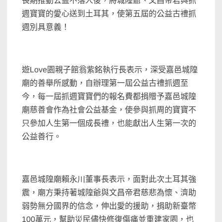
長期推動公益不落人後，將城隍爺、文昌帝君與抓
週寶寶的愛心送到土耳其，使第五屆的公益古禮抓
週別具意義！
遊Love園親子館翁紫銘執行長表示，深受嘉邑城隍
廟的善舉所感動，自辦理第一屆公益古禮抓週至
今，每一屆抓週寶寶們的報名費都捐贈予嘉邑城隍
廟慈善會作為社會公益基金，使參與抓周的寶寶不
只參加人生第一個成長禮，也能獻出人生第一次的
公益善行。
嘉邑城隍廟賴永川董事長表示，面對此次土耳其強
震，廟方秉持著城隍爺與文昌帝君慈悲為懷、濟助
弱勢無分國界的信念，伸出愛的援助，捐助新臺幣
100萬元，幫助災民儘快修復傷痛並重建家園，也