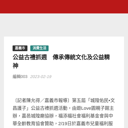
嘉義市
消費生活
公益古禮抓週 傳承傳統文化及公益精
神
編輯003
2023-02-19
〔記者陳允得／嘉義市報導〕第五屆「城隍佑民•文
昌護子」公益古禮抓週活動，由遊Love園親子館主
辦，嘉邑城隍廟協辦，福添福社會福利基金會與中
華全齡教育協會贊助，2/19日於嘉義市兒童福利服