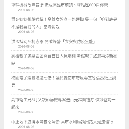
車輛機械故障暴衝 造成高雄市前鎮、苓雅區600戶停電
2026-08-08
冒充妹妹想躲通緝！高雄女盤查一路硬拗 警一句「妳到底是
不是我要找的人」當場認栽
2026-08-08
洪孟楷助陣柯志恩 開嗆綠營「食安與防疫無能」
2026-08-08
高雄親子遊樂園區開幕首日人氣爆棚 暑假親子旅遊再添新亮
點
2026-08-08
校園電子煙暴增逾七倍！議員轟南市府反毒宣導淪為紙上談
兵
2026-08-08
高市衛生局8月父親節篩檢專案送百元超商禮券 快揪爸媽一
起來
2026-08-08
中正地下道排水溝夜間清淤 高市水利局請用路人減速慢行
2026-08-08