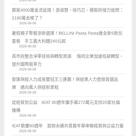
2026-08-08
鄭家4000萬金流延燒！游淑慧、徐巧芯、楊智妤接力追問：
2190萬去哪了？
2026-08-08
暑假親子聚餐添新選擇！BELLINI Pasta Pasta推全新5款兒
童餐 手工義大利麵240元起
2026-08-08
高市府整合淨零技術與轉型資源 偕同企業加速低碳轉型、
提升國際競爭力
2026-08-08
智匯保經人力成長雙冠王三連霸！保經業人力登錄首選品
牌 邁向萬人保經新里程
2026-08-08
從經貿到公益 IEAT 80週年攜手募272萬元支持20家社福
機構
2026-08-08
IEAT歡慶80週年 首辦永續共善嘉年華串聯經貿與公益力量
2026-08-08