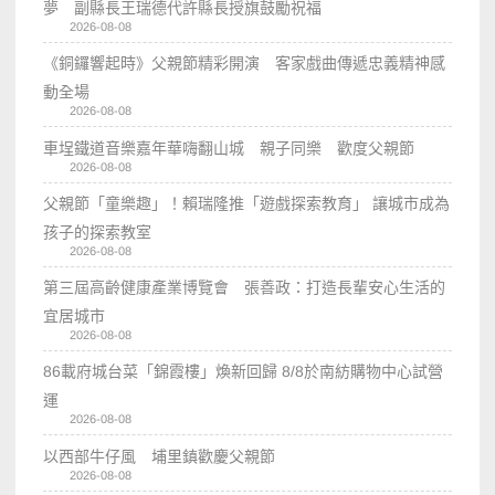
夢 副縣長王瑞德代許縣長授旗鼓勵祝福
2026-08-08
《銅鑼響起時》父親節精彩開演 客家戲曲傳遞忠義精神感
動全場
2026-08-08
車埕鐵道音樂嘉年華嗨翻山城 親子同樂 歡度父親節
2026-08-08
父親節「童樂趣」！賴瑞隆推「遊戲探索教育」 讓城市成為
孩子的探索教室
2026-08-08
第三屆高齡健康產業博覽會 張善政：打造長輩安心生活的
宜居城市
2026-08-08
86載府城台菜「錦霞樓」煥新回歸 8/8於南紡購物中心試營
運
2026-08-08
以西部牛仔風 埔里鎮歡慶父親節
2026-08-08