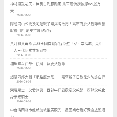
神將鑼鼓喧天，無畏白海豚颱風 北車浴佛鑽轎腳8/9還有一
天
2026-08-08
阿蓮崗山公托及阿蓮親子館揭牌啟用！高市府於父親節溫馨
獻禮 用行動支持育兒家庭
2026-08-08
八月祖父母節 高雄全國首創家庭桌遊「家．幸福城」亮相
百人三代同堂共學同樂
2026-08-08
埔里鎮以西部牛仔風 歡慶父親節
2026-08-08
諸葛四郎大戰「網路魔鬼黨」 嘉警親子日教兒少防詐自保
2026-08-08
榮耀騎士 父愛無畏 西部牛仔風歡慶父親節 模範父親化
身榮耀騎士
2026-08-08
中台灣四縣市赴新加坡推廣觀光 星國業者看好深度旅遊潛
力