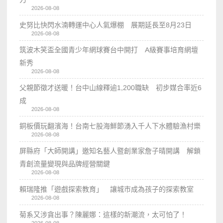
2026-08-08
史努比快閃水湳轉運中心人氣爆棚 展期延長至8月23日
2026-08-08
筑波木笑盃全國青少年網球賽台中開打 A級賽事培育網壇
新秀
2026-08-08
父親節徵才送暖！台中山線釋逾1,200職缺 初步媒合率近6
成
2026-08-08
銅板價玩翻濱海！台南七股海鮮節湧入千人下水體驗漁村樂
2026-08-08
屏縣府「大師開講」邀知名藝人暨創業家詹子晴開講 解鎖
青創流量變現與品牌經營關鍵
2026-08-08
賴瑞隆推「遊戲探索教育」 讓城市成為孩子的探索教室
2026-08-08
菊系又涉貪出事？陳麗娜：這樣的新潮流，太可怕了！