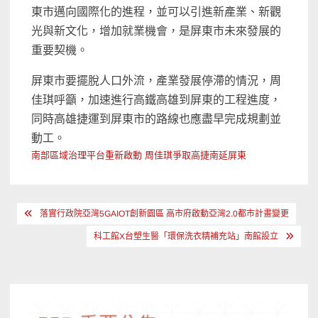
東市邁向國際化的進程，並可以引進新產業、新觀
光與新文化，增加就業機會，是屏東市未來發展的
重要契機。
屏東市要擺脫人口外流，產業發展停滯的情況，周
佳琪呼籲，加速進行高鐵高雄到屏東的工程進度，
同時高雄捷運到屏東市的路線也應盡早完成規劃並
動工。
南部區域治理平台重新啟動 周佳琪爭取高捷南延屏東
文
落實行政院亞灣5GAIOT創新園區 高市府啟動亞灣2.0都市計畫變更
章
科工館X台塑生醫「環保洗衣精補充站」南館設立
導
覽