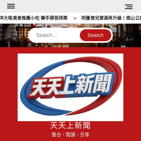
Skip
to
大啖美食推廣小吃 聯手掃街拜票
阿蓮育兒資源再升級！崗山公托
content
Search
天天上新聞
整合、閱讀、分享