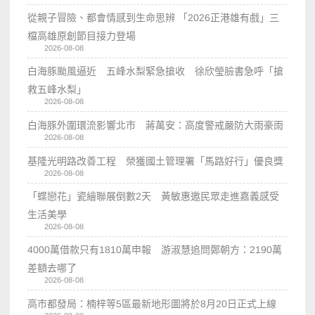
從親子冒險、都會情感到生命思辨 「2026正港雄有戲」三
檔高雄原創節目接力登場
2026-08-08
白海豚颱風逼近 五峰水梨緊急搶收 徐欣瑩臉書急呼「搶
救五峰水梨」
2026-08-08
白海豚外圍環流影響北市 蔣萬安：高度警戒嚴防大雨豪雨
2026-08-08
基隆光明路改善工程 榮獲國土管理署「馬路好行」優良獎
2026-08-08
「蝶戀花」瓷繪聯展倒數2天 黃敏惠邀民眾走進嘉義感受
生活美學
2026-08-08
4000萬借款只有1810萬申報 游淑慧追問鄭朝方：2190萬
差額去哪了
2026-08-08
高市都發局：楠梓等5區最新地形圖將於8月20日正式上線