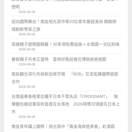
透明
2026-08-08
迎向國際舞台！南投旭光高中等20位青年展翅澳洲 開啟跨
域創新學習之旅
2026-08-08
高雄親子遊樂園開幕！30多項免費設施＋水樂園一次玩到嗨
2026-08-08
暑假親子共食正當時 雲林好魚前進花博陪爸爸過節
2026-08-08
南投觀光深化布局新加坡市場 「B2B」交流拓展國際旅遊
合作
2026-08-08
台南遠東香格里拉攜手日本千葉名店「CROISSANT」 咖
哩麵包總冠軍技術首度在台落地 2026得獎可頌搶先日本上
市
2026-08-08
南投青年躍上國際！旭光高中「黃金海岸造夢者」赴澳圓