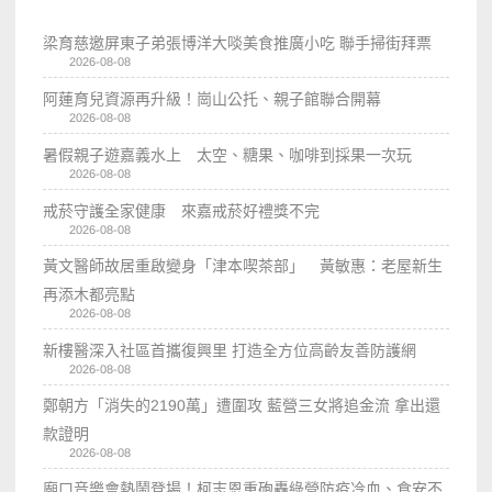
梁育慈邀屏東子弟張博洋大啖美食推廣小吃 聯手掃街拜票
2026-08-08
阿蓮育兒資源再升級！崗山公托、親子館聯合開幕
2026-08-08
暑假親子遊嘉義水上 太空、糖果、咖啡到採果一次玩
2026-08-08
戒菸守護全家健康 來嘉戒菸好禮獎不完
2026-08-08
黃文醫師故居重啟變身「津本喫茶部」 黃敏惠：老屋新生
再添木都亮點
2026-08-08
新樓醫深入社區首攜復興里 打造全方位高齡友善防護網
2026-08-08
鄭朝方「消失的2190萬」遭圍攻 藍營三女將追金流 拿出還
款證明
2026-08-08
廟口音樂會熱鬧登場！柯志恩重砲轟綠營防疫冷血、食安不