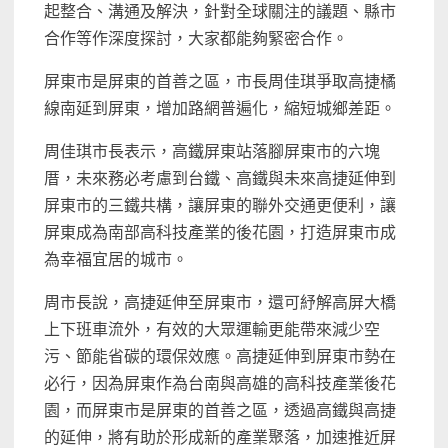
起整合、溝通及解決，針對全球關注的議題、縣市
合作等作深度探討，大家都能夠緊密合作。
屏東市是屏東的首善之區，市長周佳琪爭取高捷橘
線南延到屏東，增加路網普遍化，縮短城鄉差距。
周佳琪市長表示，高鐵屏東站落腳屏東市的六塊
厝，未來務必考慮到台鐵、高鐵與未來高捷延伸到
屏東市的三鐵共構，讓屏東的聯外交通更便利，讓
屏東成為南部高科技產業的後花園，打造屏東市成
為幸福宜居的城市。
周市長說，高捷延伸至屏東市，還可紓解高屏大橋
上下班車流外，有效的大眾運輸更能帶來減少空
污、節能省碳的環保效應。高捷延伸到屏東市勢在
必行，因為屏東作為台南與高雄的高科技產業後花
園，而屏東市是屏東的首善之區，透過高鐵與高捷
的延伸，將有助於形成新的產業聚落，加速推近屏