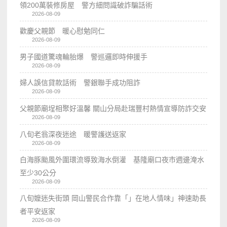
領200萬裝修房屋 警方細問識破詐騙話術
2026-08-09
歡慶父親節 暖心慰勉同仁
2026-08-09
男子國道驚魂輪胎爆 警巡邏即時伸援手
2026-08-09
婦人誤信貸款話術 警銀聯手成功阻詐
2026-08-09
父親節廟埕相聚好溫馨 關山分局赴瑞豐村熱情宣導防詐交安
2026-08-09
八旬老翁深夜迷途 暖警護送返家
2026-08-09
白海豚颱風外圍環流導致海水倒灌 基隆廟口夜市週邊淹水
至少30公分
2026-08-09
八旬嬤迷失街頭 岡山警民合作靠「」在地人情味」神速助長
者平安返家
2026-08-09