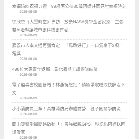
幸福婚紗祝福典禮 99歲阿公𢹂85歲阿嬤共同見證幸福時刻
2026-08-09
徐欣瑩《大雲時堂》專訪 放棄NASA獎學金留家鄉 主張
雙AI治縣讓城市更科技更有愛
2026-08-09
嘉義市人本交通再獲肯定 「馬路好行」一口氣拿下3項工
程獎
2026-08-09
498位大專青年返鄉 彰化暑期工讀營隊結業
2026-08-09
電子煙毒害校園暴增！林燕祝怒批：積極爭取唾液快篩沒下
文
2026-08-09
小小消防員上線！高雄消防局辦體驗營 親子闖關學防災
2026-08-09
岡山暖警沿街問路啟動「」最強鄉親GPS」秒認出阿嬤送回
溫暖家
2026-08-09