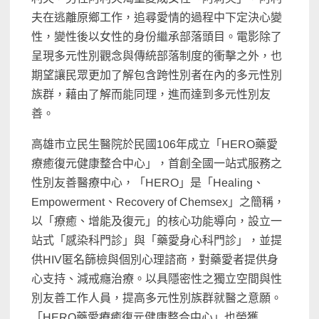
夫在逃離原鄉工作，追尋愛情的過程中下定決心變
性，變性後以女性的身份繼承部落頭目。電影除了
呈現多元性別觀念與傳統部落制度的衝擊之外，也
期望讓民眾更加了解包含跨性別者在內的多元性別
族群，藉由了解而能同理，進而達到多元性別友
善。
高雄市立民生醫院於民國106年成立「HERO藥愛
療癒復元健康整合中心」，首創全國一站式服務之
性別友善醫療中心，「HERO」是「Healing、
Empowerment、Recovery of Chemsex」之簡稱，
以「療癒、增能及復元」的核心功能導向，設立一
站式「感染科門診」與「藥愛身心科門診」，並提
供HIV匿名篩檢與個別心理諮商，對藥愛者提供身
心支持、減戒癮治療。以具隱密性之獨立空間與性
別友善工作人員，提高多元性別族群就醫之意願。
「HERO藥愛療癒復元健康整合中心」也榮獲