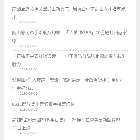
跨國並肩彩排激盪爵士新火花 展現台中市爵士人才培育成
果
2026-08-09
岡山警民聯手暖助八旬嬤 「人情味GPS」10分鐘找回返家
路
2026-08-09
「打造更完善訓練環境」 中正消防分隊強化體能提升救災
戰力
2026-08-09
父親節4千人夜跑「雙潭」嗨翻嘉義 黃敏惠鳴槍：運動打
造幸福城市
2026-08-09
8,/10開放雙十連假臺金機票訂位
2026-08-09
高雄5區地形圖20多年首更新！楠梓、左營等最新圖資8月
20日上線
2026-08-09