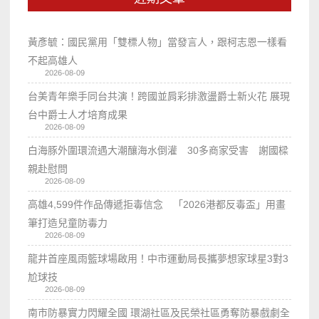
黃彥毓：國民黨用「雙標人物」當發言人，跟柯志恩一樣看
不起高雄人
2026-08-09
台美青年樂手同台共演！跨國並肩彩排激盪爵士新火花 展現
台中爵士人才培育成果
2026-08-09
白海豚外圍環流遇大潮釀海水倒灌 30多商家受害 謝國樑
親赴慰問
2026-08-09
高雄4,599件作品傳遞拒毒信念 「2026港都反毒盃」用畫
筆打造兒童防毒力
2026-08-09
龍井首座風雨籃球場啟用！中市運動局長攜夢想家球星3對3
尬球技
2026-08-09
南市防暴實力閃耀全國 環湖社區及民榮社區勇奪防暴戲劇全