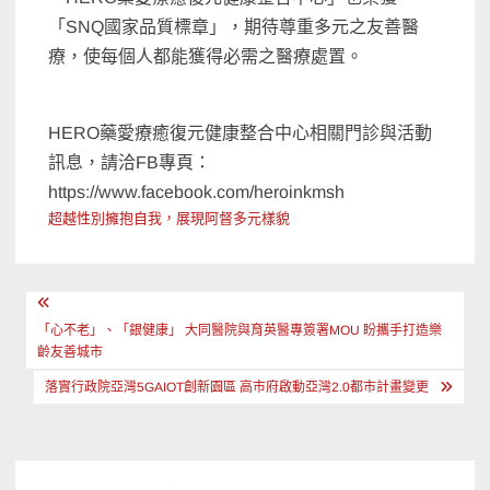
「SNQ國家品質標章」，期待尊重多元之友善醫
療，使每個人都能獲得必需之醫療處置。
HERO藥愛療癒復元健康整合中心相關門診與活動
訊息，請洽FB專頁：
https://www.facebook.com/heroinkmsh
超越性別擁抱自我，展現阿督多元樣貌
文
章
「心不老」、「銀健康」 大同醫院與育英醫專簽署MOU 盼攜手打造樂
齡友善城市
導
落實行政院亞灣5GAIOT創新園區 高市府啟動亞灣2.0都市計畫變更
覽