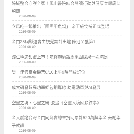
跨域整合守護全家！鳳山醫院結合閱讀行動與健康宣導慶父
親節
2026-08-09
立馬吃一鍋推出「團團甲魚鍋」 帝王級食補正式登場
2026-08-09
金門25屆縣運會主視覺設計出爐 陳冠至獲第1
2026-08-09
歸仁釋迦甜蜜上市！吃釋迦騎鐵馬果園採果一次滿足
2026-08-09
雙十連假臺金機票8/10上午9時開放訂位
2026-08-09
成大研發超高功率鋁包銅導線 助電動車與AI發展
2026-08-09
空靈之境，心靈之鏡-瓷畫《空𩆜入境回顧往事》
2026-08-09
金大感謝台灣金門同鄉會總會捐助累計520萬獎學金 鼓勵學
子就讀
2026-08-09