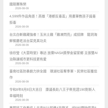
國競賽殊榮
2026-08-09
4,599件作品角逐！高雄「港都反毒盃」用畫筆教孩子識毒
拒毒
2026-08-09
台北白斬雞藏強者！玉米土雞「雞凍閃亮」成招牌 龍洞海
鮮餐廳老派台菜見真功夫
2026-08-09
徐欣瑩《大雲時堂》專訪 放棄NASA獎學金留家鄉 主張雙AI
治縣讓城市更科技更有愛
2026-08-09
臺南社區防暴劇力拚全國 環湖社區奪季軍、民榮社區獲佳
作
2026-08-09
令和8年8月8日大吉日 康議長赴八王子祭見證190對新人
幸福時刻
2026-08-09
暑期找工作看這！北市8/11起連4天徵才 逾580職缺最高6