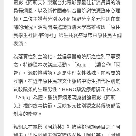
電影《阿莉芙》榮獲台北電影節最佳新演員獎的演
員舞炯恩，以及新竹國泰綜合醫院謝德源臨床心理
師，二位主講者分別以不同視野分享多元性別在臺
灣的現況。活動開場邀請實踐大學高雄校區「原住
民學生社團-薪傳社」師生共襄盛舉帶來原住民古調
表演。
為落實性別主流化，並倡導醫療院所之性別平等觀
念，特辦理本次講座活動。「Adju」（讀音作「阿
督」）源於排灣語，原是生理女性姊妹、閨蜜間的
互稱，在近年原住民族文化脈絡中衍生指代性別氣
質較陰柔的生理男性。HERO藥愛療癒復元中心以
「Adju」為題，邀請舞炯恩現身討論電影《阿莉
芙》裡的故事情節，反映多元性別觀念與傳統部落
制度的衝擊。
舞炯恩在電影《阿莉芙》裡飾演排灣族頭目之子阿
利夫，男性阿利夫渴望變成女性「阿莉芙」，阿利