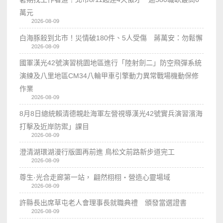
萬元
2026-08-09
白海豚殺到北市！災情破180件、5人受傷 蔣萬安：勿鬆懈
2026-08-09
國軍漢光42號演習桃園地區進行「陸射劍二」防空飛彈系統
演練及八里地區CM34八輪甲車引擎動力異常戰場機動保修
作業
2026-08-09
8月8日總統賴清德親赴海軍左營視導漢光42號實兵演習濱海
打擊及近岸防禦」課目
2026-08-09
澄清湖環湖漫行版圖再前進 鳥松文前路新步道完工
2026-08-09
尊生·光合走廊第一站， 翩然栩栩・營造心靈場域
2026-08-09
許縣長出席草屯老人會理事長就職典禮 頒發當選證書
2026-08-09