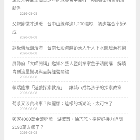
筑波木笑盃全國青少年網球賽台中開打 A級賽事培育網壇
新秀
2026-08-08
父親節徵才送暖！台中山線釋逾1,200職缺 初步媒合率近6
成
2026-08-08
銅板價玩翻濱海！台南七股海鮮節湧入千人下水體驗漁村樂
2026-08-08
屏縣府「大師開講」邀知名藝人暨創業家詹子晴開講 解鎖
青創流量變現與品牌經營關鍵
2026-08-08
賴瑞隆推「遊戲探索教育」 讓城市成為孩子的探索教室
2026-08-08
菊系又涉貪出事？陳麗娜：這樣的新潮流，太可怕了！
2026-08-08
鄭家4000萬金流延燒！游淑慧、徐巧芯、楊智妤接力追問：
2190萬去哪了？
2026-08-08