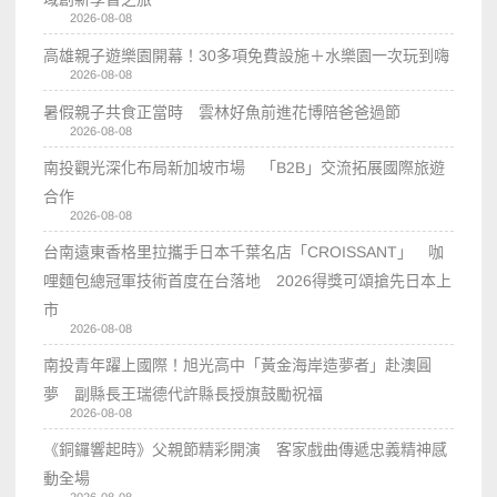
2026-08-08
高雄親子遊樂園開幕！30多項免費設施＋水樂園一次玩到嗨
2026-08-08
暑假親子共食正當時 雲林好魚前進花博陪爸爸過節
2026-08-08
南投觀光深化布局新加坡市場 「B2B」交流拓展國際旅遊
合作
2026-08-08
台南遠東香格里拉攜手日本千葉名店「CROISSANT」 咖
哩麵包總冠軍技術首度在台落地 2026得獎可頌搶先日本上
市
2026-08-08
南投青年躍上國際！旭光高中「黃金海岸造夢者」赴澳圓
夢 副縣長王瑞德代許縣長授旗鼓勵祝福
2026-08-08
《銅鑼響起時》父親節精彩開演 客家戲曲傳遞忠義精神感
動全場