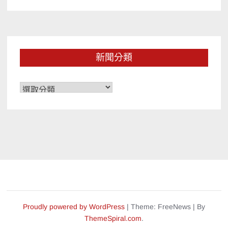
新聞分類
新
聞
分
類
Proudly powered by WordPress
|
Theme: FreeNews
|
By
ThemeSpiral.com
.