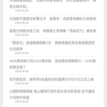
白海豚颱風逼近 五峰水梨緊急搶收 徐欣瑩臉書急呼「搶
救五峰水梨」
2026-08-08
白海豚外圍環流影響北市 蔣萬安：高度警戒嚴防大雨豪雨
2026-08-08
基隆光明路改善工程 榮獲國土管理署「馬路好行」優良獎
2026-08-08
「蝶戀花」瓷繪聯展倒數2天 黃敏惠邀民眾走進嘉義感受
生活美學
2026-08-08
4000萬借款只有1810萬申報 游淑慧追問鄭朝方：2190萬
差額去哪了
2026-08-08
高市都發局：楠梓等5區最新地形圖將於8月20日正式上線
2026-08-08
父親節閱讀傳愛 鳳山醫院打造失智友善全齡家庭 從守護孩
子到陪伴長輩
2026-08-08