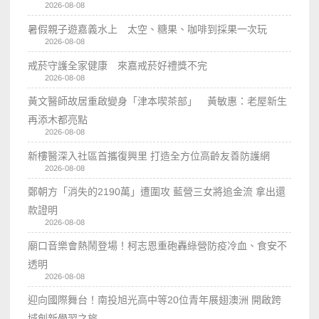
2026-08-08
暑假親子遊嘉義水上 太空、糖果、咖啡到採果一次玩
2026-08-08
戒菸守護全家健康 來嘉戒菸好禮獎不完
2026-08-08
黃文醫師故居重啟變身「津本喫茶部」 黃敏惠：老屋新生
再添木都亮點
2026-08-08
新樓醫深入社區首攜復興里 打造全方位高齡友善防護網
2026-08-08
鄭朝方「消失的2190萬」遭圍攻 藍營三女將追金流 拿出還
款證明
2026-08-08
廟口音樂會熱鬧登場！柯志恩重砲轟綠營防疫冷血、食安不
透明
2026-08-08
迎向國際舞台！南投旭光高中等20位青年展翅澳洲 開啟跨
域創新學習之旅