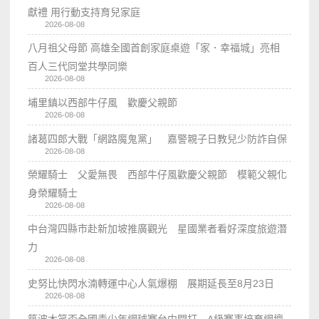
獻禮 用行動支持育兒家庭
2026-08-08
八月祖父母節 高雄全國首創家庭桌遊「家．幸福城」亮相
百人三代同堂共學同樂
2026-08-08
埔里鎮以西部牛仔風 歡慶父親節
2026-08-08
諸葛四郎大戰「網路魔鬼黨」 嘉警親子日教兒少防詐自保
2026-08-08
榮耀騎士 父愛無畏 西部牛仔風歡慶父親節 模範父親化
身榮耀騎士
2026-08-08
中台灣四縣市赴新加坡推廣觀光 星國業者看好深度旅遊潛
力
2026-08-08
史努比快閃水湳轉運中心人氣爆棚 展期延長至8月23日
2026-08-08