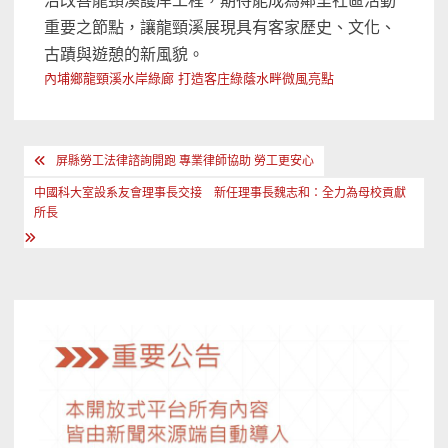
治改善龍頸溪護岸工程，期待能成為鄰里社區活動
重要之節點，讓龍頸溪展現具有客家歷史、文化、
古蹟與遊憩的新風貌。
內埔鄉龍頸溪水岸綠廊 打造客庄綠蔭水畔微風亮點
文
屏縣勞工法律諮詢開跑 專業律師協助 勞工更安心
章
中國科大室設系友會理事長交接 新任理事長魏志和：全力為母校貢獻
導
所長
覽