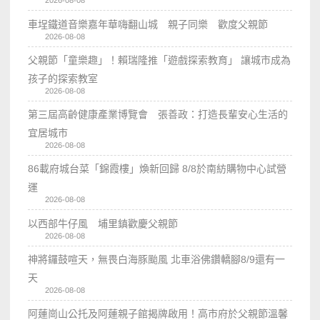
2026-08-08
車埕鐵道音樂嘉年華嗨翻山城 親子同樂 歡度父親節
2026-08-08
父親節「童樂趣」！賴瑞隆推「遊戲探索教育」 讓城市成為
孩子的探索教室
2026-08-08
第三屆高齡健康產業博覽會 張善政：打造長輩安心生活的
宜居城市
2026-08-08
86載府城台菜「錦霞樓」煥新回歸 8/8於南紡購物中心試營
運
2026-08-08
以西部牛仔風 埔里鎮歡慶父親節
2026-08-08
神將鑼鼓喧天，無畏白海豚颱風 北車浴佛鑽轎腳8/9還有一
天
2026-08-08
阿蓮崗山公托及阿蓮親子館揭牌啟用！高市府於父親節溫馨