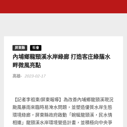
屏東縣
社會
內埔鄉龍頸溪水岸綠廊 打造客庄綠蔭水
畔微風亮點
高雄-
2023-02-17
【記者李祖東/屏東報導】為改善內埔鄉龍頸溪現況
颱風暴雨來臨時易淹水問題，並塑造優質水岸生態
環境綠廊，屏東縣政府啟動「蜿蜒龍頸溪，民水情
相連」龍頸溪水岸環境營造計畫，並積極向中央爭