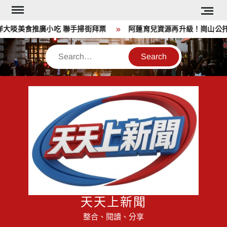
Skip
to
大啖美食推廣小吃 聯手掃街拜票
阿蓮育兒資源再升級！崗山公托
content
Search
天天上新聞
整合、閱讀、分享