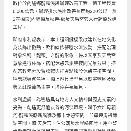
取位於內埔鄉龍頸溪段辦理改善工程，總工程經費
6,000萬元，辦理排水護岸改善長度約220公尺、及
2座橋梁(內埔橋及秋善橋)及天后宮旁人行跨橋改建
工程。
縣府水利處表示，本工程關鍵橋梁改建以在地文化
為裝飾出發點、柔和線條譬喻水流波動，搭配治理
對象名稱「龍頸」之龍的形象，佐以客家及天后宮
意象進行裝飾，搭配休憩元素與夜間光景效果；搭
配宗教元素設置騰龍與祥雲點綴於休憩座椅空間，
呼應龍頸溪名稱，橋上燈具造型另以廟宇燕尾及祭
典之紅燈籠為主題，增添喜氣氣氛。
水利處說，為營造具有地方人文精神與歷史元素的
亮點，創造更舒適友善的河濱環境，賦予六堆母親
河-龍頸溪嶄新風貌及都市休憩空間，並串連周邊節
點空間，如:天后宮、伯公廟及水岸綠廊等，用心整