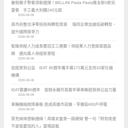
暑假親子聚餐添新選擇！BELLINI Pasta Pasta推全新5款兒
童餐 手工義大利麵240元起
2026-08-08
高市府整合淨零技術與轉型資源 偕同企業加速低碳轉型、
提升國際競爭力
2026-08-08
智匯保經人力成長雙冠王三連霸！保經業人力登錄首選品
牌 邁向萬人保經新里程
2026-08-08
從經貿到公益 IEAT 80週年攜手募272萬元支持20家社福
機構
2026-08-08
IEAT歡慶80週年 首辦永續共善嘉年華串聯經貿與公益力量
2026-08-08
車輛機械故障暴衝 造成高雄市前鎮、苓雅區600戶停電
2026-08-08
冒充妹妹想躲通緝！高雄女盤查一路硬拗 警一句「妳到底是
不是我要找的人」當場認栽