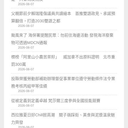
2026-08-07
父親節前夕賴瑞隆偕議員共讀繪本 首推雙語政見、承諾預
算翻倍，打造2030雙語之都
2026-08-07
颱風來了 海保署提醒民眾：勿前往海邊活動 發現海洋廢棄
物可透過MDCN通報
2026-08-07
標榜「阿里山小農苦茶籽」 威加拿不出原料證明 北市重
罰300萬
2026-08-07
投縣榮獲勞動部補助辦理督促事業單位遵守勞動條件法令業
務考核丙組甲等佳績
2026-08-07
從被定義到定義卓越 梵莎爾三度參與全國技能競賽
2026-08-07
西拉雅夏日好Chill掀高潮 關子嶺踩街、美食與泥漿溫泉魅
力齊發
2026-08-07