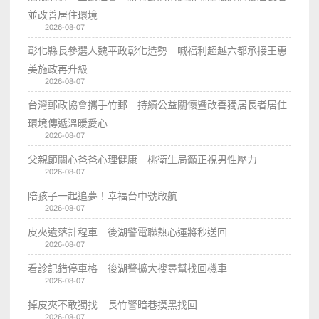
並改善居住環境
2026-08-07
彰化縣長參選人魏平政彰化造勢 喊福利超越六都承接王惠
美施政再升級
2026-08-07
台灣郵政協會攜手竹郵 持續公益關懷暨改善獨居長者居住
環境傳遞溫暖愛心
2026-08-07
父親節關心爸爸心理健康 桃衛生局籲正視男性壓力
2026-08-07
陪孩子一起追夢！幸福台中號啟航
2026-08-07
皮夾遺落計程車 後湖警電聯熱心運將秒送回
2026-08-07
看診記錯停車格 後湖警擴大搜尋幫找回機車
2026-08-07
掉皮夾不敢獨找 長竹警暗巷摸黑找回
2026-08-07