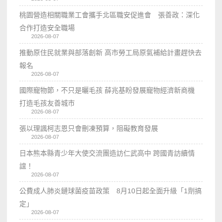
桃園營造相關職業工會攜手北區職安促進會 張善政：深化
合作打造安全職場
2026-08-07
推動原住民就業與部落創新 高市勞工局原氣補給計畫趕快去
報名
2026-08-07
國際寵物節，不只是曬毛孩 薛兆基盼發展寵物經濟新商機
打造毛孩友善城市
2026-08-07
張以理諷柯志恩只會刪凍預算，阻礙教育發展
2026-08-07
日本熊本縣青少年大使交流團造訪仁武高中 跨國青訪續情
誼！
2026-08-07
公費成人肺炎鏈球菌疫苗政策 8月10日起全面升級「1劑搞
定」
2026-08-07