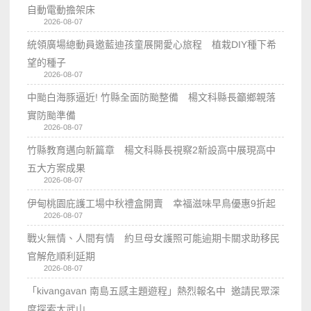
自動電動擔架床
2026-08-07
統領廣場總動員邀藍迪孩童展開愛心旅程 植栽DIY種下希
望的種子
2026-08-07
中颱白海豚逼近! 竹縣全面防颱整備 楊文科縣長籲鄉親落
實防颱準備
2026-08-07
竹縣教育邁向新篇章 楊文科縣長視察2新設高中展現高中
五大方案成果
2026-08-07
伊甸桃園庇護工場中秋禮盒開賣 幸福滋味早鳥優惠9折起
2026-08-07
戰火無情、人間有情 約旦母女護照可能逾期卡關求助移民
官解危順利延期
2026-08-07
「kivangavan 南島五感主題遊程」熱烈報名中 邀請民眾深
度探索大武山