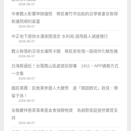
2026-08-07
中東戰火影響申辦護照 移民署竹市站助約旦學者妻女取得
新護照順利留臺
2026-08-07
中正地下道排水溝夜間清淤 水利局:請用路人減速慢行
2026-08-07
戰火無情約旦母女護照卡關 移民官有情一路陪伴化解危機
2026-08-07
白海豚逼近！台電鳳山區處提前部署 1911、APP通報方式
一次看
2026-08-07
國民黨團：民進黨參選人大撒幣 是「類固醇式」政見、債
留子孫！
2026-08-07
全聯慶祥慈善事業基金會捐贈物資 為弱勢家庭提供實質支
持
2026-08-07