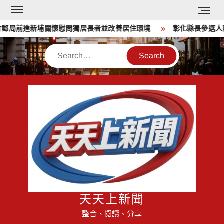
Skip
to
郵局前進新埔關懷慰問獨居長者並改善居住環境
彰化縣長參選人魏
content
Search
天天上新聞
整合、閱讀、分享