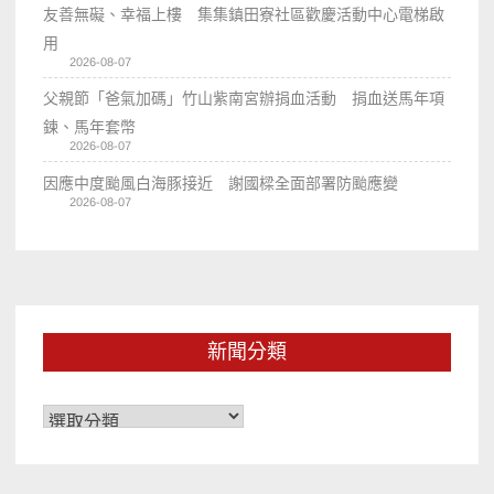
友善無礙、幸福上樓 集集鎮田寮社區歡慶活動中心電梯啟
用
2026-08-07
父親節「爸氣加碼」竹山紫南宮辦捐血活動 捐血送馬年項
鍊、馬年套幣
2026-08-07
因應中度颱風白海豚接近 謝國樑全面部署防颱應變
2026-08-07
新聞分類
新
聞
分