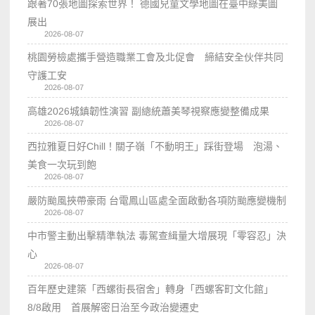
跟著70張地圖探索世界！ 德國兒童文學地圖在臺中綠美圖
展出
2026-08-07
桃園勞檢處攜手營造職業工會及北促會 締結安全伙伴共同
守護工安
2026-08-07
高雄2026城鎮韌性演習 副總統蕭美琴視察應變整備成果
2026-08-07
西拉雅夏日好Chill！關子嶺「不動明王」踩街登場 泡湯、
美食一次玩到飽
2026-08-07
嚴防颱風挾帶豪雨 台電鳳山區處全面啟動各項防颱應變機制
2026-08-07
中市警主動出擊精準執法 毒駕查緝量大增展現「零容忍」決
心
2026-08-07
百年歷史建築「西螺街長宿舍」轉身「西螺客町文化館」
8/8啟用 首展解密日治至今政治變遷史