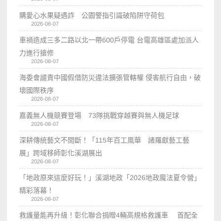
購愛心水果疑遇詐 公園警指引識破陷阱守荷包
2026-08-07
車禍造成三多二路以北一帶600戶停電 台電高雄區處加派人
力進行搶修
2026-08-07
海委會譴責中國假借防災違法擴張管轄權 侵害航行自由，破
壞國際秩序
2026-08-07
嘉義無人機競賽登場 73隊挑戰穿越賽與無人機足球
2026-08-07
深耕傳統藝文不間斷！「115年百工風華 諸羅獻藝工藝
展」跨域移師彰化溪湖展出
2026-08-07
「地政原來這麼好玩！」溪湖地政「2026地政魔法夏令營」
精彩落幕！
2026-08-07
救護量能再升級！彰化聯合捐贈4輛高規格救護車 首配全