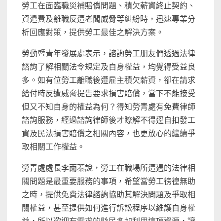
勞工在面臨職災補賠償問題、積欠薪資終止契約、
資遣費及離職反遭老闆威脅等糾紛時，迅速專業分
析回應對策，提供勞工最佳之解決方案。
勞動暨青年發展處表示，諮詢勞工朋友們透過法律
諮詢了解相關法令規定及自身權益，均覺得受益良
多。如有位勞工離職後遭雇主積欠薪資，卻在請求
給付時反遭威脅提告要求損害賠償，當下不能接受
但又不知自身的權益為何？得知勞青處有免費律師
諮詢服務，經過諮詢律師後才瞭解不得逕自扣發工
資及民法損害賠償之相關內容，也更放心的繼續爭
取相關工作權益。
勞青處處長李雨蓁說，勞工在職場所遭遇的法律相
關問題是最重要服務的事項，希望當勞工徬徨無助
之時，提供免費法律諮詢協助其解決問題及爭取相
關權益，甚至提供如何進行訴訟程序以維護自身權