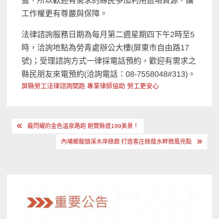
益，所以歡迎有需求的縣民多加利用這項資源，讓
工作權更有尊嚴與保障。
法律諮詢服務日期為每月第二週星期四下午2時至5
時，洽詢地點為勞青處辦公大樓(屏東市自由路17
號)；受理諮詢方式一律採電話預約，歡迎有需求之
縣民朋友來電預約(洽詢電話：08-7558048#313)。
屏縣勞工法律諮詢開跑 專業律師協助 勞工更安心
文
最閃耀的金色溫泉路跑 飽覽縣道199美景！
章
內埔鄉龍頸溪水岸綠廊 打造客庄綠蔭水畔微風亮點
導
覽