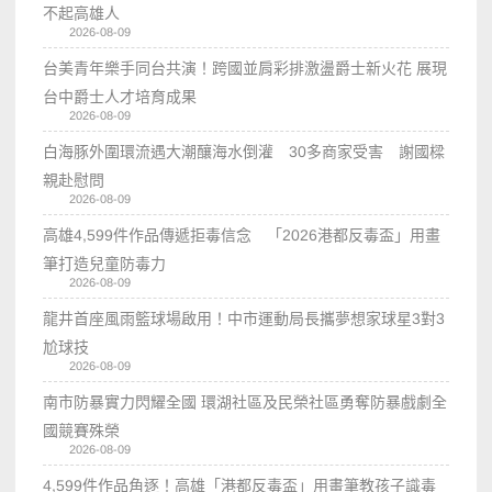
不起高雄人
2026-08-09
台美青年樂手同台共演！跨國並肩彩排激盪爵士新火花 展現
台中爵士人才培育成果
2026-08-09
白海豚外圍環流遇大潮釀海水倒灌 30多商家受害 謝國樑
親赴慰問
2026-08-09
高雄4,599件作品傳遞拒毒信念 「2026港都反毒盃」用畫
筆打造兒童防毒力
2026-08-09
龍井首座風雨籃球場啟用！中市運動局長攜夢想家球星3對3
尬球技
2026-08-09
南市防暴實力閃耀全國 環湖社區及民榮社區勇奪防暴戲劇全
國競賽殊榮
2026-08-09
4,599件作品角逐！高雄「港都反毒盃」用畫筆教孩子識毒