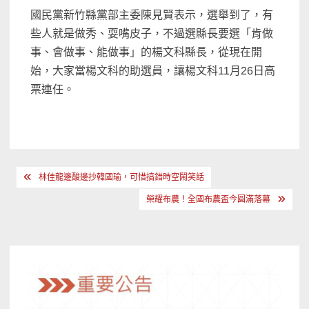
國民黨新竹縣黨部主委陳見賢表示，選舉到了，有
些人就是做秀、耍嘴皮子，不過選縣長要選「肯做
事、會做事、能做事」的楊文科縣長，從現在開
始，大家當楊文科的助選員，讓楊文科11月26日高
票連任。
文
林佳龍邊酸邊抄韓國瑜，可惜搞錯時空鬧笑話
章
榮耀布農！全國布農盃今圓滿落幕
導
覽