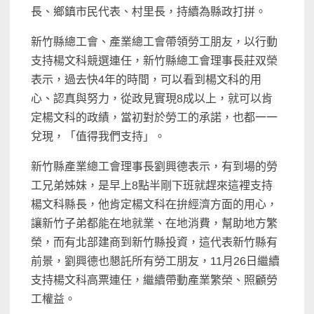
長、鄉鎮市民代表、村里長，持續為縣政打拼。
新竹縣總工會、產業總工會帶領勞工朋友，以行動
支持楊文科競選連任，新竹縣總工會理事長莊双榮
表示，過去快4年的時間，可以看到楊文科的用
心、認真與努力，從政見實現8成以上，就可以肯
定楊文科的政績，當初對於勞工的承諾，也都一一
兌現，「值得我們支持」。
新竹縣產業總工會理事長劉興德表示，有到場的勞
工兄弟姊妹，是早上8點半剛下班就趕來這裡支持
楊文科縣長，他肯定楊文科在拚經濟方面的用心，
讓新竹子弟都能在地就業、在地消費，幫助地方繁
榮，而有北部建商到新竹縣投資，這代表新竹縣有
前景，劉興德也懇託所有勞工朋友，11月26日繼續
支持楊文科高票連任，繼續帶動產業繁榮、照顧勞
工權益。