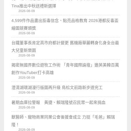
Tina推出中秋送禮新選擇
2026-08-09
4,599件作品畫出拒毒信念、點亮品格教育 2026港都反毒盃
繪圖競賽頒獎
2026-08-09
台鐵董事長肯定高市府都計變更 舊機廠華麗轉身化身全台最
大兒童新樂園
2026-08-09
揭密無國界數位遊牧工作術 「青年國際論壇」邀英美韓百萬
創作YouTuber打卡高雄
2026-08-09
澄清湖環湖漫行版圖再升級 鳥松文前路新步道完工
2026-08-09
暑期血庫拉警報 黃捷、賴瑞隆號召民眾一起來捐血
2026-08-09
獸醫師、寵物商業同業公會後援會成立 力挺「毛爸」賴瑞
隆！
2026-08-09