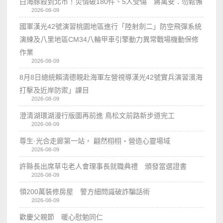
白海豚殺到北市！災情破180件、5人受傷 蔣萬安：勿鬆懈
2026-08-09
國軍漢光42號演習桃園地區進行「陸射劍二」防空飛彈系統
演練及八里地區CM34八輪甲車引擎動力異常戰場機動保修
作業
2026-08-09
8月8日總統賴清德親赴海軍左營視導漢光42號實兵演習濱海
打擊及近岸防禦」課目
2026-08-09
澄清湖環湖漫行版圖再前進 鳥松文前路新步道完工
2026-08-09
尊生·光合走廊第一站， 翩然栩栩・營造心靈場域
2026-08-09
許縣長出席草屯老人會理事長就職典禮 頒發當選證書
2026-08-09
領200萬裝修房屋 警方細問識破詐騙話術
2026-08-09
歡慶父親節 暖心慰勉同仁