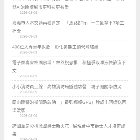
雙AI治縣讓城市更科技更有愛
2026-08-09
嘉義市人本交通再獲肯定 「馬路好行」一口氣拿下3項工
程獎
2026-08-09
498位大專青年返鄉 彰化暑期工讀營隊結業
2026-08-09
電子煙毒害校園暴增！林燕祝怒批：積極爭取唾液快篩沒下
文
2026-08-09
小小消防員上線！高雄消防局辦體驗營 親子闖關學防災
2026-08-09
岡山暖警沿街問路啟動「」最強鄉親GPS」秒認出阿嬤送回
溫暖家
2026-08-09
跨國並肩彩排激盪爵士新火花 展現台中市爵士人才培育成
果
2026-08-09