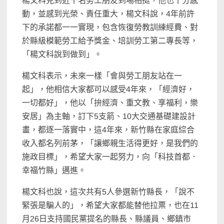
楊文科見到近千名勞工朋友到場相挺，他也十分感
動，並感到光榮、責任重大，楊文科說，4年前許
下的承諾都一一實現，包含恢復勞教訓練經費、對
於縣級模範勞工給予獎金、培訓勞工第二專長等，
「楊文科說到做到」。
楊文科表示，未來一樣「會與勞工朋友站在一
起」，他相信大家都可以感受4年來，「經濟好，
一切都好」，他以「拚經濟、重文教、享福利，樂
安居」為主軸，訂下5支箭、10大交通基礎建設計
畫，都逐一落實中，這4年來，新竹縣在家庭綜合
收入都名列前茅，「讓鄉親生活得更好，是我們的
施政目標」，希望大家一起努力，向「科技首都．
幸福竹縣」邁進。
楊文科也說，這次共有5人參選新竹縣長，「說不
緊張是騙人的」，希望大家都能替他拉票，也在11
月26日支持國民黨提名的縣長、縣議員、鄉鎮市