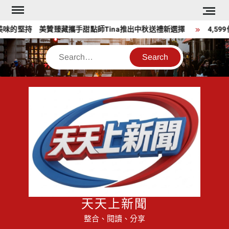
Skip
to
的堅持 美贊臻藏攜手甜點師Tina推出中秋送禮新選擇
4,59
content
Search
天天上新聞
整合、閱讀、分享