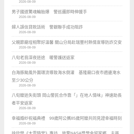
2026-08-09
男子國道驚魂輪胎爆 警巡邏即時伸援手
2026-08-09
婦人誤信貸款話術 警銀聯手成功阻詐
2026-08-09
父親節廟埕相聚好溫馨 關山分局赴瑞豐村熱情宣導防詐交安
2026-08-09
八旬老翁深夜迷途 暖警護送返家
2026-08-09
白海豚颱風外圍環流導致海水倒灌 基隆廟口夜市週邊淹水
至少30公分
2026-08-09
八旬嬤迷失街頭 岡山警民合作靠「」在地人情味」神速助長
者平安返家
2026-08-09
幸福婚紗祝福典禮 99歲阿公𢹂85歲阿嬤共同見證幸福時刻
2026-08-09
徐欣瑩《大雲時堂》專訪 放棄NASA獎學金留家鄉 主張