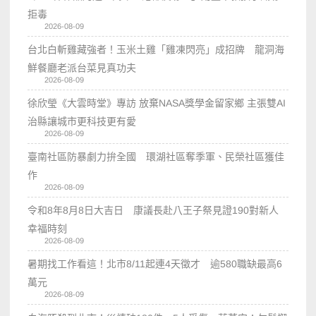
拒毒
2026-08-09
台北白斬雞藏強者！玉米土雞「雞凍閃亮」成招牌 龍洞海
鮮餐廳老派台菜見真功夫
2026-08-09
徐欣瑩《大雲時堂》專訪 放棄NASA獎學金留家鄉 主張雙AI
治縣讓城市更科技更有愛
2026-08-09
臺南社區防暴劇力拚全國 環湖社區奪季軍、民榮社區獲佳
作
2026-08-09
令和8年8月8日大吉日 康議長赴八王子祭見證190對新人
幸福時刻
2026-08-09
暑期找工作看這！北市8/11起連4天徵才 逾580職缺最高6
萬元
2026-08-09