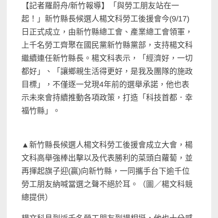
【記者羅蔚舟/新竹報導】「與勞工朋友站在一
起！」新竹縣長候選人楊文科勞工後援會今(9/17)
日正式成立，由新竹縣總工會、產業總工會領軍，
上千名勞工齊聚在國民黨新竹縣黨部，支持楊文科
繼續連任新竹縣長。楊文科表示，「經濟好，一切
都好」、「讓鄉親生活得更好，是我及團隊的施政
目標」，不僅逐一兌現4年前的選舉承諾，他也表
示未來會持續推動各項政策，打造「科技首都．幸
福竹縣」。
▲新竹縣長候選人楊文科勞工後援會成立大會，楊
文科高舉強棒出擊以及代表勝利的菜頭白蘿蔔，並
再揮起旗子迎(贏)向新竹縣，一同攜手台下逾千位
勞工朋友納喊當選之聲不絕於耳。（圖／楊文科競
總提供）