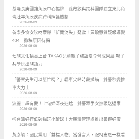
基隆長庚圓錐角膜中心揭牌 孫啟欽與跨科團隊建立東北角
青壯年角膜疾病跨科照護機制
2026-08-09
養樂多食安吹哨案爆「新聞消失」疑雲！黃瓊慧質疑報導變
404 撤稿原因待揭
2026-08-09
七族文化輪番上台 TAKAO兒童親子族語夏令營成果展 親子
共學玩出族語力
2026-08-09
「警察先生可以幫忙嗎？」轎車尖峰時段拋錨 雙警秒變推
車大力士
2026-08-09
波麗士超有愛！七旬婦深夜迷途 雙警牽手安撫暖送返家
2026-08-09
搭台灣好行低碳暢玩小琉球！大鵬灣管理處推出暑假好康
2026-08-09
黃彥毓：國民黨用「雙標人物」當發言人，跟柯志恩一樣看