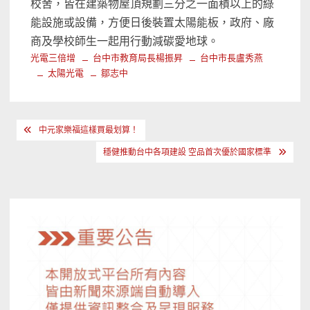
校舍，皆在建築物屋頂規劃三分之一面積以上的綠
能設施或設備，方便日後裝置太陽能板，政府、廠
商及學校師生一起用行動減碳愛地球。
光電三倍增
台中市教育局長楊振昇
台中市長盧秀燕
太陽光電
鄒志中
文
中元家樂福這樣買最划算！
章
穩健推動台中各項建設 空品首次優於國家標準
導
覽