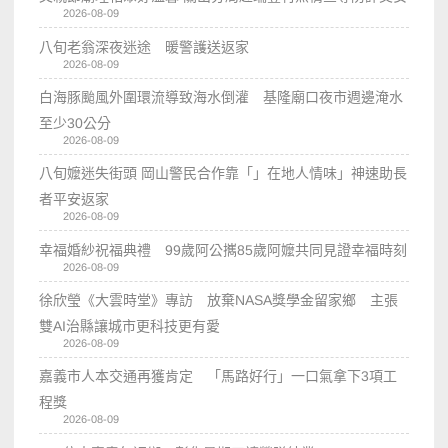
2026-08-09
八旬老翁深夜迷途 暖警護送返家
2026-08-09
白海豚颱風外圍環流導致海水倒灌 基隆廟口夜市週邊淹水
至少30公分
2026-08-09
八旬嬤迷失街頭 岡山警民合作靠「」在地人情味」神速助長
者平安返家
2026-08-09
幸福婚紗祝福典禮 99歲阿公𢹂85歲阿嬤共同見證幸福時刻
2026-08-09
徐欣瑩《大雲時堂》專訪 放棄NASA獎學金留家鄉 主張
雙AI治縣讓城市更科技更有愛
2026-08-09
嘉義市人本交通再獲肯定 「馬路好行」一口氣拿下3項工
程獎
2026-08-09