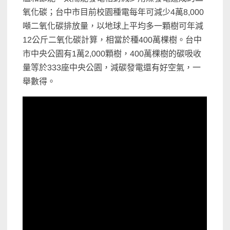
氧化碳；台中市目前校園種電每年可減少4萬8,000
噸二氧化碳排放量，以地球上平均多一顆樹可年減
12公斤二氧化碳計算，相當於種400萬棵樹。台中
市中央公園有1萬2,000顆樹，400萬棵樹的碳吸收
量等於333座中央公園，減碳發電還有好空氣，一
舉數得。