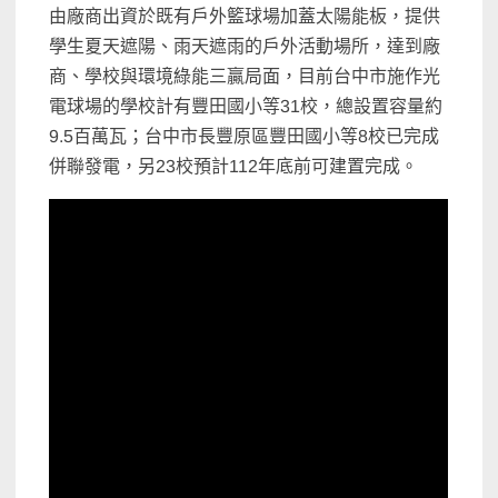
由廠商出資於既有戶外籃球場加蓋太陽能板，提供
學生夏天遮陽、雨天遮雨的戶外活動場所，達到廠
商、學校與環境綠能三贏局面，目前台中市施作光
電球場的學校計有豐田國小等31校，總設置容量約
9.5百萬瓦；台中市長豐原區豐田國小等8校已完成
併聯發電，另23校預計112年底前可建置完成。