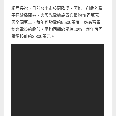
楊局長說，目前台中市校園降溫、節能、創收的種
子已散播開來，太陽光電總設置容量約75百萬瓦，
居全國第二，每年可發電約9,500萬度，廠商賣電
給台電後的收益，平均回饋給學校10%，每年可回
饋學校計約3,800萬元。