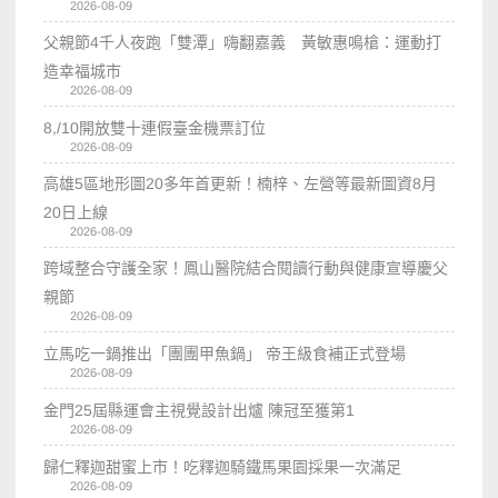
2026-08-09
父親節4千人夜跑「雙潭」嗨翻嘉義 黃敏惠鳴槍：運動打
造幸福城市
2026-08-09
8,/10開放雙十連假臺金機票訂位
2026-08-09
高雄5區地形圖20多年首更新！楠梓、左營等最新圖資8月
20日上線
2026-08-09
跨域整合守護全家！鳳山醫院結合閱讀行動與健康宣導慶父
親節
2026-08-09
立馬吃一鍋推出「團團甲魚鍋」 帝王級食補正式登場
2026-08-09
金門25屆縣運會主視覺設計出爐 陳冠至獲第1
2026-08-09
歸仁釋迦甜蜜上市！吃釋迦騎鐵馬果園採果一次滿足
2026-08-09