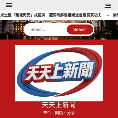
Skip
to
土雞「雞凍閃亮」成招牌 龍洞海鮮餐廳老派台菜見真功夫
徐欣
content
Search
天天上新聞
整合、閱讀、分享