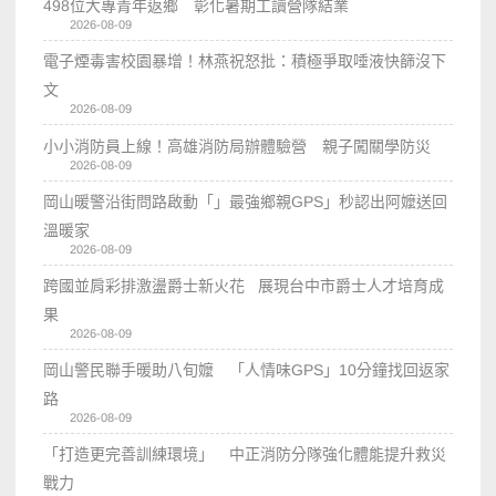
498位大專青年返鄉 彰化暑期工讀營隊結業
2026-08-09
電子煙毒害校園暴增！林燕祝怒批：積極爭取唾液快篩沒下
文
2026-08-09
小小消防員上線！高雄消防局辦體驗營 親子闖關學防災
2026-08-09
岡山暖警沿街問路啟動「」最強鄉親GPS」秒認出阿嬤送回
溫暖家
2026-08-09
跨國並肩彩排激盪爵士新火花 展現台中市爵士人才培育成
果
2026-08-09
岡山警民聯手暖助八旬嬤 「人情味GPS」10分鐘找回返家
路
2026-08-09
「打造更完善訓練環境」 中正消防分隊強化體能提升救災
戰力