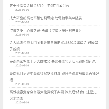
雙十連假臺金機票8/10上午9時開放訂位
2026-08-09
成大研發超高功率鋁包銅導線 助電動車與AI發展
2026-08-09
空靈之境，心靈之鏡-瓷畫《空𩆜入境回顧往事》
2026-08-09
金大感謝台灣金門同鄉會總會捐助累計520萬獎學金 鼓勵學
子就讀
2026-08-09
臺南榮家爸氣十足大膽炫父 失智長輩化身狀元郎熱鬧迎親
2026-08-09
臺南虱目魚與中華職棒掀吃魚熱潮 即日全聯滿額優惠再抽好
禮
2026-08-09
高雄機廠變身全台最大免費親子樂園 陳其邁:結合口述歷史
與水樂園
2026-08-09