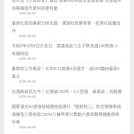
徐欣瑩《大雲時堂》專訪 放棄NASA獎學金留家鄉 主張雙AI
治縣讓城市更科技更有愛
2026-08-09
臺南社區防暴劇力拚全國 環湖社區奪季軍、民榮社區獲佳
作
2026-08-09
令和8年8月8日大吉日 康議長赴八王子祭見證190對新人
幸福時刻
2026-08-09
暑期找工作看這！北市8/11起連4天徵才 逾580職缺最高6
萬元
2026-08-09
白海豚殺到北市！災情破180件、5人受傷 蔣萬安：勿鬆懈
2026-08-09
國軍漢光42號演習桃園地區進行「陸射劍二」防空飛彈系統
演練及八里地區CM34八輪甲車引擎動力異常戰場機動保修
作業
2026-08-09