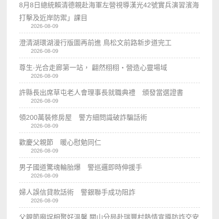
8月8日總統賴清德親赴海軍左營視導漢光42號實兵演習濱海
打擊及近岸防禦」課目
2026-08-09
澄清湖環湖漫行版圖再前進 鳥松文前路新步道完工
2026-08-09
尊生·光合走廊第一站， 翩然栩栩・營造心靈場域
2026-08-09
許縣長出席草屯老人會理事長就職典禮 頒發當選證書
2026-08-09
領200萬裝修房屋 警方細問識破詐騙話術
2026-08-09
歡慶父親節 暖心慰勉同仁
2026-08-09
男子國道驚魂輪胎爆 警巡邏即時伸援手
2026-08-09
婦人誤信貸款話術 警銀聯手成功阻詐
2026-08-09
父親節廟埕相聚好溫馨 關山分局赴瑞豐村熱情宣導防詐交安