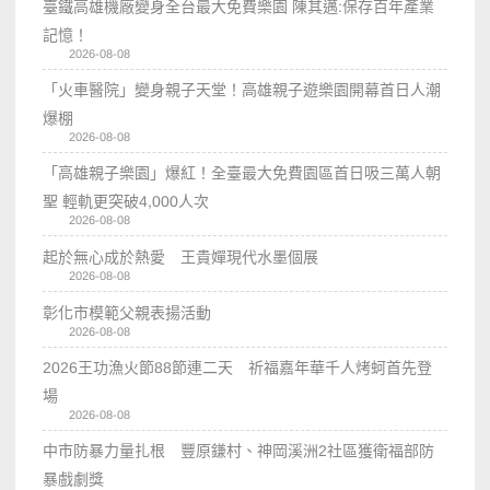
臺鐵高雄機廠變身全台最大免費樂園 陳其邁:保存百年產業
記憶！
2026-08-08
「火車醫院」變身親子天堂！高雄親子遊樂園開幕首日人潮
爆棚
2026-08-08
「高雄親子樂園」爆紅！全臺最大免費園區首日吸三萬人朝
聖 輕軌更突破4,000人次
2026-08-08
起於無心成於熱愛 王貴嬋現代水墨個展
2026-08-08
彰化市模範父親表揚活動
2026-08-08
2026王功漁火節88節連二天 祈福嘉年華千人烤蚵首先登
場
2026-08-08
中市防暴力量扎根 豐原鎌村、神岡溪洲2社區獲衛福部防
暴戲劇獎