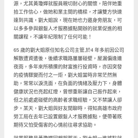
源，尤其黃瓊嬅就服員親切耐心的關懷，陪伴她重
拾工作信心，做她和業主間的橋樑，才讓雙方快速
達到共識，劉大姐說，現在她也力邀身旁朋友，可
以多多參與銀髮人才服務據點開辦的就業促進的相
關課程，不讓年紀限制了任何可能！
65 歲的劉大姐原任知名公司主管,於4 年多前因公司
解散遭資遣後，後續求職路屢屢碰壁，屋漏偏逢連
夜雨，多年來所積攢的財富進行投資時，亦因突發
的疫情驟變而付之一炬，劉大姐當時非常茫然無
助，常常以淚洗面，在負面的情緒及壓力下，身體
健康狀況也亮起紅燈，曾想重新讓自己振作起來，
但之前處處碰壁的高齡者求職經驗，又不禁讓人卻
步。某天，劉大姐與好友閒聊時，得知高雄市政府
勞工局在去年已設置銀髮人才服務據點，便帶著既
期待又怕受傷害的心情前往尋求協助。