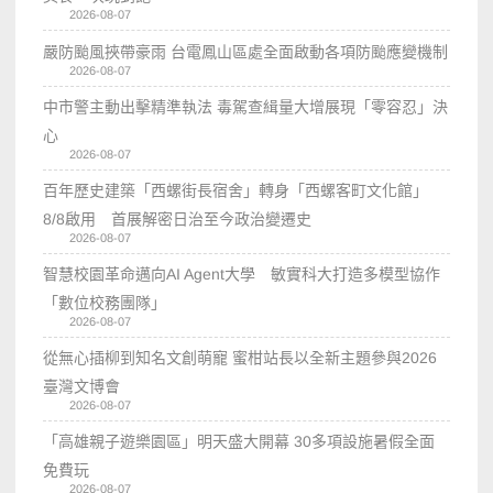
2026-08-07
嚴防颱風挾帶豪雨 台電鳳山區處全面啟動各項防颱應變機制
2026-08-07
中市警主動出擊精準執法 毒駕查緝量大增展現「零容忍」決
心
2026-08-07
百年歷史建築「西螺街長宿舍」轉身「西螺客町文化館」
8/8啟用 首展解密日治至今政治變遷史
2026-08-07
智慧校園革命邁向AI Agent大學 敏實科大打造多模型協作
「數位校務團隊」
2026-08-07
從無心插柳到知名文創萌寵 蜜柑站長以全新主題參與2026
臺灣文博會
2026-08-07
「高雄親子遊樂園區」明天盛大開幕 30多項設施暑假全面
免費玩
2026-08-07