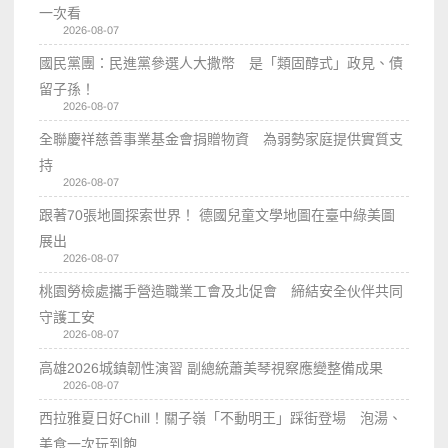
一次看
2026-08-07
國民黨團：民進黨參選人大撒幣 是「類固醇式」政見、債
留子孫！
2026-08-07
全聯慶祥慈善事業基金會捐贈物資 為弱勢家庭提供實質支
持
2026-08-07
跟著70張地圖探索世界！ 德國兒童文學地圖在臺中綠美圖
展出
2026-08-07
桃園勞檢處攜手營造職業工會及北促會 締結安全伙伴共同
守護工安
2026-08-07
高雄2026城鎮韌性演習 副總統蕭美琴視察應變整備成果
2026-08-07
西拉雅夏日好Chill！關子嶺「不動明王」踩街登場 泡湯、
美食一次玩到飽