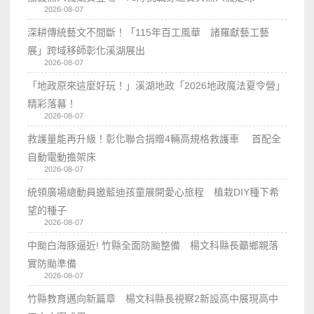
2026-08-07
深耕傳統藝文不間斷！「115年百工風華 諸羅獻藝工藝
展」跨域移師彰化溪湖展出
2026-08-07
「地政原來這麼好玩！」溪湖地政「2026地政魔法夏令營」
精彩落幕！
2026-08-07
救護量能再升級！彰化聯合捐贈4輛高規格救護車 首配全
自動電動擔架床
2026-08-07
統領廣場總動員邀藍迪孩童展開愛心旅程 植栽DIY種下希
望的種子
2026-08-07
中颱白海豚逼近! 竹縣全面防颱整備 楊文科縣長籲鄉親落
實防颱準備
2026-08-07
竹縣教育邁向新篇章 楊文科縣長視察2新設高中展現高中