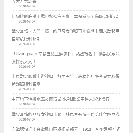
五大方案成果
2026-08-07
伊甸桃園庇護工場中秋禮盒開賣 幸福滋味早鳥優惠9折起
2026-08-07
戰火無情、人間有情 約旦母女護照可能逾期卡關求助移民
官解危順利延期
2026-08-07
「kivangavan 南島五感主題遊程」熱烈報名中 邀請民眾深
度探索大武山
2026-08-07
中東戰火影響申辦護照 移民署竹市站助約旦學者妻女取得
新護照順利留臺
2026-08-07
中正地下道排水溝夜間清淤 水利局:請用路人減速慢行
2026-08-07
戰火無情約旦母女護照卡關 移民官有情一路陪伴化解危機
2026-08-07
白海豚逼近！台電鳳山區處提前部署 1911、APP通報方式