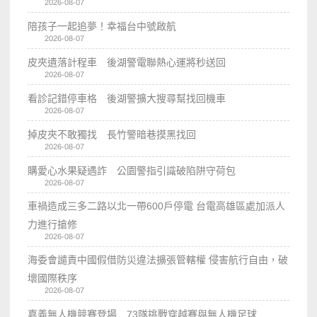
2026-08-07
陪孩子一起追夢！幸福台中號啟航
2026-08-07
皮夾遺落計程車 後湖警電聯熱心運將秒送回
2026-08-07
看診記錯停車格 後湖警擴大搜尋幫找回機車
2026-08-07
掉皮夾不敢獨找 長竹警暗巷摸黑找回
2026-08-07
購愛心水果疑遇詐 公園警指引識破陷阱守荷包
2026-08-07
車禍造成三多二路以北一帶600戶停電 台電高雄區處加派人
力進行搶修
2026-08-07
海委會譴責中國假借防災違法擴張管轄權 侵害航行自由，破
壞國際秩序
2026-08-07
嘉義無人機競賽登場 73隊挑戰穿越賽與無人機足球