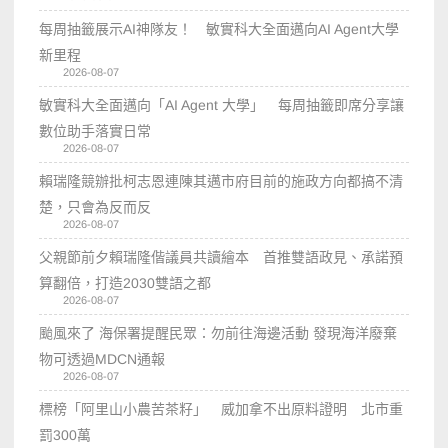
每周抽籤展示AI神隊友！ 敏實科大全面邁向AI Agent大學
新里程
2026-08-07
敏實科大全面邁向「AI Agent 大學」 每周抽籤即席分享讓
數位助手落實日常
2026-08-07
賴瑞隆競辦批柯志恩連陳其邁市府目前的施政方向都搞不清
楚，只會為反而反
2026-08-07
父親節前夕賴瑞隆偕議員共讀繪本 首推雙語政見、承諾預
算翻倍，打造2030雙語之都
2026-08-07
颱風來了 海保署提醒民眾：勿前往海邊活動 發現海洋廢棄
物可透過MDCN通報
2026-08-07
標榜「阿里山小農苦茶籽」 威加拿不出原料證明 北市重
罰300萬