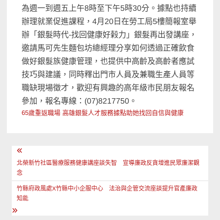
為週一到週五上午8時至下午5時30分。據點也持續
辦理就業促進課程，4月20日在勞工局5樓簡報室舉
辦「銀髮時代-找回健康好榖力」銀髮再出發講座，
邀請馬可先生麵包坊總經理分享如何透過正確飲食
做好銀髮族健康管理，也提供中高齡及高齡者應試
技巧與建議，同時釋出門市人員及兼職生產人員等
職缺現場徵才，歡迎有興趣的高年級市民朋友報名
參加，報名專線：(07)8217750。
65歲重返職場 高雄銀髮人才服務據點助她找回自信與健康
文
章
北榮新竹社區醫療服務健康講座談失智 宣導廉政反貪增進民眾廉潔觀
念
導
竹縣府政風處X竹縣中小企服中心 法治與企管交流座談提升官產廉政
覽
知能