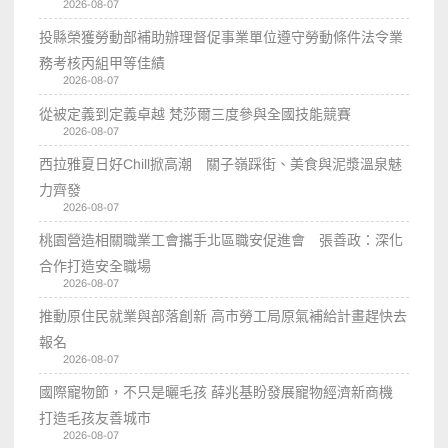
2026-08-07
投縣榮獲勞動部補助辦理督促事業單位遵守勞動條件法令業
務考核丙組甲等佳績
2026-08-07
從被定義到定義卓越 梵莎爾三度參與全國技能競賽
2026-08-07
西拉雅夏日好Chill掀高潮 關子嶺踩街、美食與泥漿溫泉魅
力齊發
2026-08-07
桃園營造相關職業工會攜手北區職安促進會 張善政：深化
合作打造安全職場
2026-08-07
推動原住民就業與部落創新 高市勞工局原氣補給計畫趕快去
報名
2026-08-07
國際寵物節，不只是曬毛孩 薛兆基盼發展寵物經濟新商機
打造毛孩友善城市
2026-08-07