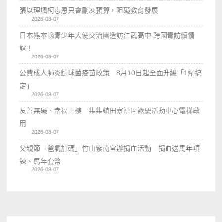
張以理諷柯志恩只會刪凍預算，阻礙教育發展
2026-08-07
日本熊本縣青少年大使交流團造訪仁武高中 跨國青訪續情
誼！
2026-08-07
公費成人肺炎鏈球菌疫苗政策 8月10日起全面升級「1劑搞
定」
2026-08-07
友善無礙、幸福上樓 集集鎮田寮社區歡慶活動中心電梯啟
用
2026-08-07
父親節「爸氣加碼」竹山紫南宮辦捐血活動 捐血送馬年項
鍊、馬年套幣
2026-08-07