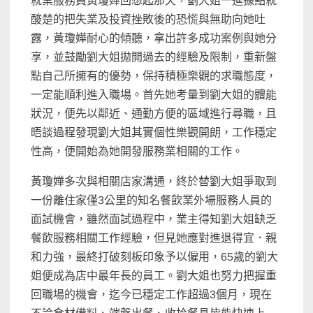
就業服務員黃瓊嬅回想起那天，劉大姐一進據點就
酸楚的把失業及投資挫敗後的恐慌與無助向她吐
露，黃瓊嬅耐心的傾聽，拿出許多成功案例與她分
享，並鼓勵劉大姐拋開過去的經驗及限制，重新盤
點自己所擁有的優勢，保持積極樂觀的求職態度，
一定能順利進入職場。首先她考量到劉大姐的體能
狀況，便先以鄰近、通勤方便的區域進行尋職，且
晤談過程發現劉大姐其實個性樂觀開朗，工作穩定
性高，便開始為她開發服務業相關的工作。
黃瓊嬅多次與相關店家溝通，終於替劉大姐爭取到
一份離住家僅3公里的知名餐飲業外場服務人員的
面試機會，雖然面試過程中，業主得知劉大姐缺乏
餐飲服務相關工作經驗，但見她應對進退得宜．親
和力強，最終打破刻板印象予以僱用，65歲的劉大
姐便成為店中最年長的員工。劉大姐也努力把握重
回職場的機會，迄今已穩定工作超過3個月，現在