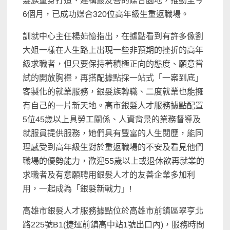
髮族量身打造、建構最友善的媒合園地，推動至今
6個月，已成功媒合320位高年級生重返職場。
訓就中心主任楊茹憶指出，在據點看到有許多像劉
大姐一樣在人生路上出現一些非預期的挫折的高年
級求職者，但只要保持著積極正向的態度、願意嘗
試的開放胸襟，再搭配據點採一站式「一案到底」
客製化的就業服務，銀髮族轉職、二度就業也能擁
有自己的一片新天地。高市銀髮人才服務據點配置
5位45歲以上具勞工關係、人資背景的業務督導及
就服員提供服務，她們具有豐富的人生閱歷，能同
理感受到高年級生對於重返職場的不安及看見他們
職場的優勢能力，歡迎55歲以上或退休欲再就業的
求職者及有意願聘用銀髮人才的友善企業多加利
用，一起成為「銀髮新戰力」!
高雄市銀髮人才服務據點位於高雄市前鎮區翠亨北
路225號B1(捷運前鎮高中站1號出口內)，服務時間