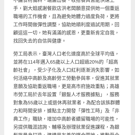
不論食材備料、端盤出餐、收拾餐具皆能快速上
手，劉大姐感謝餐飲店洪老闆願意提供她一個重返
職場的工作機會，且為避免她體力過度負荷，更將
工作時間做彈性調整，協助她順利度過試用期，回
顧這這一切，她有滿滿的感恩，更重新肯定自我，
找回失去的自信與健康。
勞工局表示，臺灣人口老化速度高於全球平均值，
並將在114年邁入65歲以上人口超過20%的「超高
齡社會」，受少子化及人口紅利逐漸消失影響，如
何活絡中高齡及高齡勞工勞動參與率，促進其就業
意願及協助重返職場，更是高市府施政重點；高雄
市勞工局於去年設置「銀髮人才服務據點」，服務
對象為55歲以上或退休再就業者，為配合該族群體
力和時間安排，據點主力開發「彈性工時」及「非
典工作」職缺，增加中高齡者續留職場的可能性，
另提供職涯諮詢、輔導及辦理就業促進課程，為銀