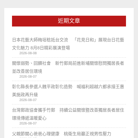
近期文章
日本花藝大師梅垣稔抵台交流 「花見日和」展現台日花藝
文化魅力 8月8日精彩展演登場
2026-08-08
關懷弱勢、回饋社會 新竹郵局前進新埔關懷慰問獨居長者
並改善居住環境
2026-08-07
彰化縣長參選人魏平政彰化造勢 喊福利超越六都承接王惠
美施政再升級
2026-08-07
台灣郵政協會攜手竹郵 持續公益關懷暨改善獨居長者居住
環境傳遞溫暖愛心
2026-08-07
父親節關心爸爸心理健康 桃衛生局籲正視男性壓力