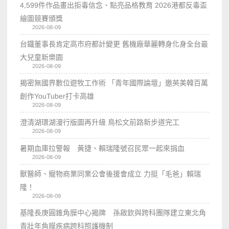
4,599件作品畫出拒毒信念、點亮品格教育 2026港都反毒盃
繪圖競賽頒獎
2026-08-09
台鐵董事長肯定高市府都計變更 舊機廠華麗轉身化身全台最
大兒童新樂園
2026-08-09
揭密無國界數位遊牧工作術 「青年國際論壇」邀英美韓百萬
創作YouTuber打卡高雄
2026-08-09
澄清湖環湖漫行版圖再升級 鳥松文前路新步道完工
2026-08-09
暑期血庫拉警報 黃捷、賴瑞隆號召民眾一起來捐血
2026-08-09
獸醫師、寵物商業同業公會後援會成立 力挺「毛爸」賴瑞
隆！
2026-08-09
基隆長庚圓錐角膜中心揭牌 孫啟欽與跨科團隊建立東北角
青壯年角膜疾病跨科照護機制