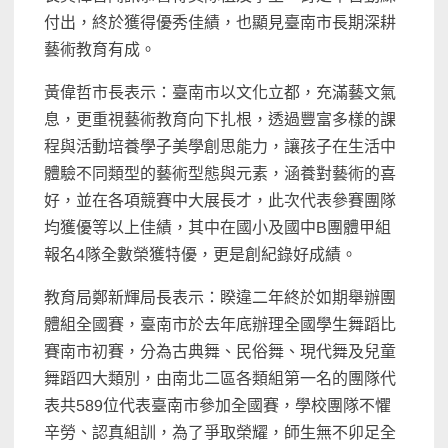
付出，終於獲得優秀佳績，也顯見臺南市長期深耕
藝術教育有成。
黃偉哲市長表示：臺南市以文化立都，充滿藝文氣
息，更重視藝術教育向下扎根，透過豐富多樣的課
程與活動培養學子美學創思能力，讓孩子在生活中
體驗不同類型的藝術型態與元素，涵養對藝術的喜
好，並在各項競賽中大展長才，此次代表參賽團隊
均獲優等以上佳績，其中在國小及國中B團體甲組
報名4隊全數榮獲特優，更是創紀錄好成績。
教育局鄭新輝局長表示：睽違二年終於如期舉辦團
體組全國賽，臺南市於去年底辦理全國學生舞蹈比
賽南市初賽，分為古典舞、民俗舞、現代舞及兒童
舞蹈四大類別，由南北二區各類組第一名的團隊代
表共589位代表臺南市參加全國賽，學校團隊不懼
辛勞、認真組訓，為了爭取榮耀，師生無不卯足全