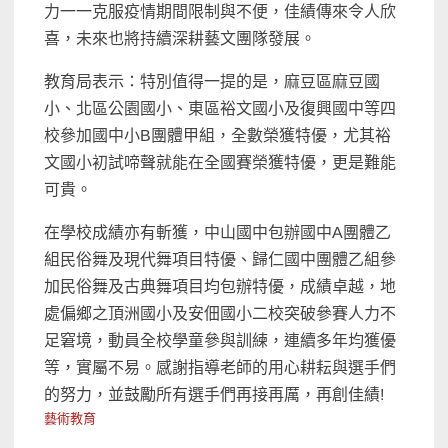
力一一克服疫情期間限制與不便，佳績傳來令人欣
喜，未來也將持續深耕藝文團隊發展。
教育局表示：特別值得一提的是，麻豆區麻豆國
小、北區公園國小、東區裕文國小及復興國中等四
校參加國中小B團體甲組，全數榮獲特優，尤其裕
文國小初試啼聲就能在全國賽榮獲特優，更是難能
可貴。
在學校成績亦有斬獲，中山國中包辦國中A團體乙
組民俗舞及現代舞項目特優、歸仁國中團體乙組參
加民俗舞及古典舞項目均包辦特優，成績卓越，地
處偏鄉之頂洲國小及安佃國小二校突破參賽人力不
足窘境，動員全校學童參與訓練，連續多年均獲優
等，實屬不易。感謝指導老師的用心耕耘與選手們
的努力，並鼓勵所有選手們再接再厲，再創佳績!
藝術教育