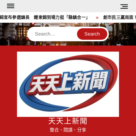
Skip
to
宣布參選鎮長 鍾東錦到場力挺「縣鎮合一」
創市民三贏局面！高
content
Search
天天上新聞
整合、閱讀、分享