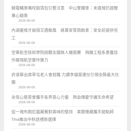
騎電輔車嘴咬鋁箔包引警注意 中山警攔查：未違規仍提醒
專心騎乘
2026-08-09
內湖邊坡才崩塌又遇颱風 蔣萬安冒雨勘查：安全前提拚完
工
2026-08-09
空軍航空技術學院挑戰全國無人機競賽 飛機工程系勇獲佳
作展現航空實作實力
2026-08-09
許淑華出席草屯老人會就職 力讚李鎗富連任引領全縣最大社
團
2026-08-09
永恆心慈善會攜手各界善心力量 熱血傳愛守護生命希望
2026-08-09
從一塊布朗尼蘊藏著對美味的堅持 美贊臻藏攜手甜點師
Tina推出中秋送禮新選擇
2026-08-09