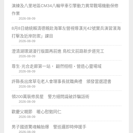
演練及八里地區CM34八輪甲車引擎動力異常戰場機動保修
作業
2026-08-09
8月8日總統賴清德親赴海軍左營視導漢光42號實兵演習濱海
打擊及近岸防禦」課目
2026-08-09
澄清湖環湖漫行版圖再前進 鳥松文前路新步道完工
2026-08-09
尊生·光合走廊第一站， 翩然栩栩・營造心靈場域
2026-08-09
許縣長出席草屯老人會理事長就職典禮 頒發當選證書
2026-08-09
領200萬裝修房屋 警方細問識破詐騙話術
2026-08-09
歡慶父親節 暖心慰勉同仁
2026-08-09
男子國道驚魂輪胎爆 警巡邏即時伸援手
2026-08-09