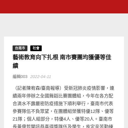
台南市
社會
藝術教育向下扎根 南市賽團均獲優等佳
績
編輯003
2022-04-11
（記者陳宥森/臺南報導）受新冠肺炎疫情影響，連
續兩年停辦之全國舞蹈比賽團體組，今年在各方配
合滴水不露嚴密防疫措施下順利舉行，臺南市代表
參賽隊伍不負眾望，在團體組榮獲特優12隊、優等
21隊；個人組部分，特優4人、優等20人。臺南市
長黃偉哲聞訊恭喜得獎隊伍及學生，肯定辛苦勤練