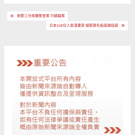
文
南警三分局機警查案 巧破竊案
章
日本108位人氣漫畫家 繪製簽名板感謝話語
導
覽