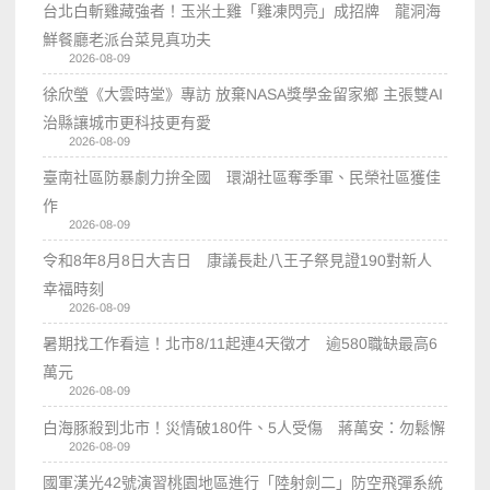
台北白斬雞藏強者！玉米土雞「雞凍閃亮」成招牌 龍洞海
鮮餐廳老派台菜見真功夫
2026-08-09
徐欣瑩《大雲時堂》專訪 放棄NASA獎學金留家鄉 主張雙AI
治縣讓城市更科技更有愛
2026-08-09
臺南社區防暴劇力拚全國 環湖社區奪季軍、民榮社區獲佳
作
2026-08-09
令和8年8月8日大吉日 康議長赴八王子祭見證190對新人
幸福時刻
2026-08-09
暑期找工作看這！北市8/11起連4天徵才 逾580職缺最高6
萬元
2026-08-09
白海豚殺到北市！災情破180件、5人受傷 蔣萬安：勿鬆懈
2026-08-09
國軍漢光42號演習桃園地區進行「陸射劍二」防空飛彈系統