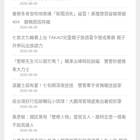
2026-08-09
養樂多食安吹哨案爆「新聞消失」疑雲！黃瓊慧質疑報導變
404 撤稿原因待揭
2026-08-09
七族文化輪番上台 TAKAO兒童親子族語夏令營成果展 親子
共學玩出族語力
2026-08-09
「警察先生可以幫忙嗎？」轎車尖峰時段拋錨 雙警秒變推
車大力士
2026-08-09
波麗士超有愛！七旬婦深夜迷途 雙警牽手安撫暖送返家
2026-08-09
搭台灣好行低碳暢玩小琉球！大鵬灣管理處推出暑假好康
2026-08-09
黃彥毓：國民黨用「雙標人物」當發言人，跟柯志恩一樣看
不起高雄人
2026-08-09