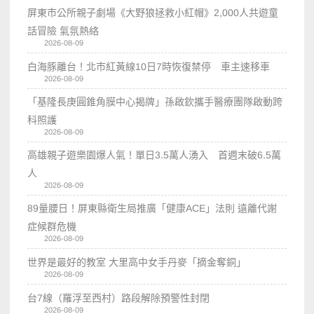
屏東市公所親子劇場《大野狼拯救小紅帽》2,000人共遊童
話冒險 氣氛熱絡
2026-08-09
白海豚離台！北市紅黃線10日7時恢復禁停 車主速移車
2026-08-09
「基隆長庚圓錐角膜中心揭牌」孫啟欽攜手醫療團隊啟動跨
科照護
2026-08-09
高雄親子遊樂園爆人氣！單日3.5萬人湧入 首週末破6.5萬
人
2026-08-09
89量腰日！屏東縣衛生局推廣「健康ACE」法則 遠離代謝
症候群危機
2026-08-09
世界是最好的教室 大里高中女手丹麥「摘金奪銅」
2026-08-09
台7線（羅浮至西村）路段解除預警性封閉
2026-08-09