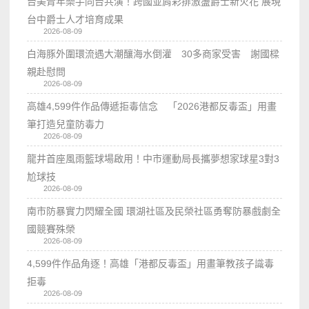
台美青年樂手同台共演！跨國並肩彩排激盪爵士新火花 展現
台中爵士人才培育成果
2026-08-09
白海豚外圍環流遇大潮釀海水倒灌 30多商家受害 謝國樑
親赴慰問
2026-08-09
高雄4,599件作品傳遞拒毒信念 「2026港都反毒盃」用畫
筆打造兒童防毒力
2026-08-09
龍井首座風雨籃球場啟用！中市運動局長攜夢想家球星3對3
尬球技
2026-08-09
南市防暴實力閃耀全國 環湖社區及民榮社區勇奪防暴戲劇全
國競賽殊榮
2026-08-09
4,599件作品角逐！高雄「港都反毒盃」用畫筆教孩子識毒
拒毒
2026-08-09