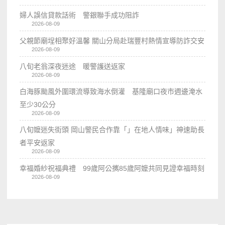
婦人誤信貸款話術 警銀聯手成功阻詐
2026-08-09
父親節廟埕相聚好溫馨 關山分局赴瑞豐村熱情宣導防詐交安
2026-08-09
八旬老翁深夜迷途 暖警護送返家
2026-08-09
白海豚颱風外圍環流導致海水倒灌 基隆廟口夜市週邊淹水
至少30公分
2026-08-09
八旬嬤迷失街頭 岡山警民合作靠「」在地人情味」神速助長
者平安返家
2026-08-09
幸福婚紗祝福典禮 99歲阿公𢹂85歲阿嬤共同見證幸福時刻
2026-08-09