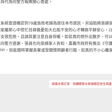
，與代為向警方報案關心查處。
系統查證確認到79歲吳姓老婦為居住本市居民，另協助將吳婦
家屬那心中慌忙找尋擔憂如大石般不安的心才轉換平靜安心，2
不支很危險，且請其要注意自身保暖，如若真的想外出散步，可
地向警方道謝，張員也向吳婦家人告知，嘉義市政府有推出《守
APP，就能隨時掌握長輩或受關懷照顧者行蹤，如真的不小心離
高雄水情正常 持續開發水資源穩定民生與產