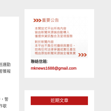
聯絡信箱:
巡邏勤
mknews1688@gmail.com
警獲報
中，警
近期文章
作歇