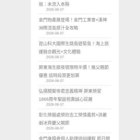
局：未流入本縣
2026-08-07
金門物產展登場！金門工業會×漢神
洲際浯島原汁全攻略
2026-08-07
崑山科大國際生跳島遊菊島！海上旅
運融合觀光×文化體驗
2026-08-07
屏東海生館夜宿限時半價！推父親節
優惠 這時段買更划算
2026-08-07
弘揚關聖帝君忠義精神 屏東榮家
1866周年聖誕祝壽誠心莊嚴
2026-08-07
彰化榮服處榮欣志工榮情義剪×消暑
剉冰齊慶父親節
2026-08-07
金門身障者個人助理培訓課程 即日開