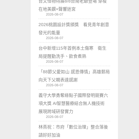
台文怪物特展8/8台南老爺登場 穿梭
在地美饌×聲響迷宮
2026-08-07
2026桃園設計獎頒獎 看見青年創意
發光的能量
2026-08-07
台中新增115年首例本土傷寒 衛生
局提醒勤洗手、飲食煮熟
2026-08-07
「88節父愛如山 感恩傳情」高雄郵局
向天下父親表達感謝
2026-08-07
義守大學勇奪綠點子國際發明競賽六
項大獎 AI智慧醫療結合無人機技術
展現跨域研發實力
2026-08-07
林燕祝：市府「數位治理」整合落後
請好好加油