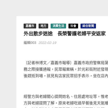
嘉義市
地方
消費生活
社會
綜合新聞
外出散步迷途 長榮警護老婦平安返家
編輯003
2022-02-19
〔記者林博文／嘉義市報導〕嘉義市政府警察局第
務之際接獲通報，民眾報案稱，於光彩街附近發現
後趕抵到場，就見有店家民眾招手表示，坐在店
經警方與老婦關心提問姓名、住居處地址等，惟
方與老婦提問了解，原來老婦吃過早餐後見天氣暖