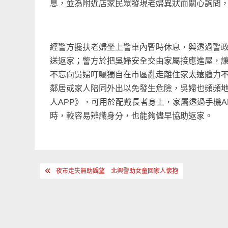
息，並為附近店家民眾發現老婦異狀而關心詢問
經警方攙扶老婦坐上警車內暫時休息，與透過警政
送返家；警方於把吳婦安全交由家屬接應進屋，讓
不忘向吳婦叮囑獨自在市區亂走離住家太遠體力
鄰居或家人陪同外出以免發生危險，吳婦也頻頻
人APP》，可用於配戴長者身上，家屬透過手機
時，較容易辨識身分，也能夠儘早協助返家。
文
夜市走失無助觀望 北興警助女童回家人懷抱
章
導
覽