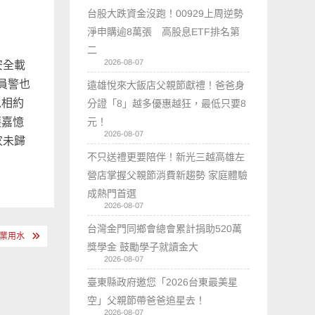
台股大跌資金沒跑！00929上周逆勢
淨申購逾8萬張 高股息ETF排名第
二
2026-08-07
安全載
員警也
遠雄悅來大飯店父親節獻禮！爸爸身
以相約
分證「8」越多優惠越狂，最低只要8
元！
護嘉憶
2026-08-07
家未歸
不只送禮更要陪伴！新光三越高雄左
營店掌握父親節消費新趨勢 家庭體驗
成熱門首選
2026-08-07
台灣金門同鄉會總會累計捐助520萬
業用水
獎學金 鼓勵學子就讀金大
2026-08-07
臺東縣政府邀您「2026台東最美星
空」父親節帶爸爸追星去！
2026-08-07