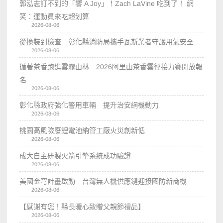
郭泓志訂不到的「饗 A Joy」！Zach LaVine 吃到了！ 網
笑：運動員來吃超划算
2026-08-06
從換裝到檢查 彰化縣消防局攜手瓦斯業者守護用氣安全
2026-08-06
循著茶香跑進雲霧山林 2026阿里山茶香雲徑接力賽開放報
名
2026-08-06
彰化縣政府強化警用車輛 提升治安網機動力
2026-08-06
桃園高風險廢鋰電池納管工廠火災創新低
2026-08-06
成大自主研製火箭引擎系統成功驗證
2026-08-06
美國金穹計畫啟動 台灣無人機供應鏈迎接國防新商機
2026-08-06
【感謝有您！縣長暖心致贈父親節禮品】
2026-08-06