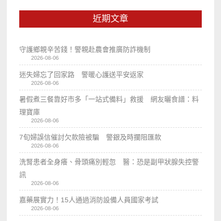
近期文章
守護鄉親辛苦錢！警親赴農會推廣防詐機制
2026-08-06
迷失婦忘了回家路 警暖心護送平安返家
2026-08-06
暑假煮三餐靠好市多「一站式備料」救援 網友曬食譜：料
理寶庫
2026-08-06
7旬婦誤信催討欠款險被騙 警銀及時攔阻匯款
2026-08-06
洗腎患者全身癢、骨頭痛別輕忽 醫：恐是副甲狀腺失控警
訊
2026-08-06
嘉藥展實力！15人通過消防設備人員國家考試
2026-08-06