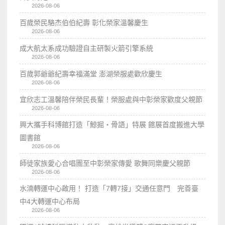
2026-08-06
百歲榮民駱杰伯伯紀壽 彰化榮家溫馨慶生
2026-08-06
成大航太系成功驗證自主研製火箭引擎系統
2026-08-06
百歲郭爺爺紀壽幸福滿堂 澎湖榮服處歡欣慶生
2026-08-06
宜欣志工溫馨陪伴榮民長輩！榮服處與中彰榮家歡度父親節
2026-08-06
興大攜手科博館打造「鯨掘・骨語」特展 館展首度搬進大學
圖書館
2026-08-06
師徒家族愛心合唱團至中彰榮家傳愛 歌舞同樂慶父親節
2026-08-06
水湳轉運中心啟用！ 打造「7轉7接」交通任意門 完善臺
中4大轉運中心布局
2026-08-06