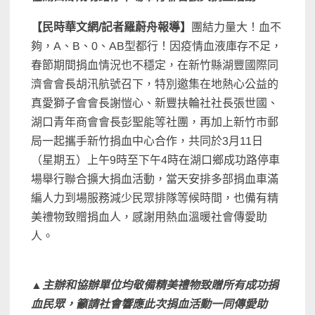
【民時華文網/記者羅蔚舟報導】
團結力量大！血不
夠，A、B、0、AB型都行！因疫情血液庫存不足，
春節期間捐血情況也不穩定，在新竹縣湖豐國際同
濟會會長胡汛航號召下，特別邀集在地熱心公益的
真愛獅子會會長謝愷心、新豐扶輪社社長張世國、
湖口青年商會會長彭聖能等社團，再加上新竹市郵
局一起攜手新竹捐血中心合作，共同於3月11日
（星期五）上午9時至下午4時在湖口鄉成功路停車
場舉行聯合擴大捐血活動，當天安排多部捐血車滿
編人力到場服務減少民眾排隊等候時間，也備有精
美禮物致贈捐血人，感謝用熱血溫暖社會傳愛助
人。
▲主辦和協辦單位均敬備精美禮物致贈所有成功捐
血民眾，籲請社會響應此次捐血活動一同傳愛助