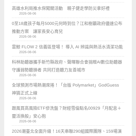
高雄水利局推水保闖關活動 親子健走學防災拿好禮
2026-08-06
0至18歲孩子每月5000元何時到位？江和樹籲政府儘速公布
推動方案 讓家長安心育兒
2026-08-06
雲鯨 FLOW 2 信義區登場！ 導入 AI 辨識與熱活水清潔功能
2026-08-06
科林助聽器攜手新竹縣政府、聲暉聯合會捐贈AI數位助聽器
守護弱勢聽損者 共同打造聽力友善城市
2026-08-06
全球預測市場熱潮席捲！「台版 Polymarket」GodGuess
神猜正式上線
2026-08-06
跟風買高風險ETF慘洗盤？財經雪倫點名00929「月配息＋
靈活換股」安心抱
2026-08-06
2026潮臺北全面升級！16天串聯290組國際團隊、159場演