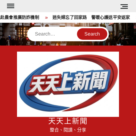
Skip
to
農會推廣防詐機制
迷失婦忘了回家路 警暖心護送平安返家
content
Search
天天上新聞
整合、閱讀、分享