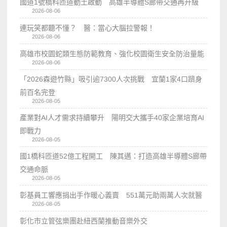
國道1號橋科匝道動土啟動 高雄半導體S廊帶交通再升級
2026-08-06
連玩笑都聽不懂？ 醫：當心大腦拉警報！
2026-08-06
高雄市校園蛇類生態防範教育、強化校園衛生安全防治量能
2026-08-06
「2026森遊竹縣」吸引逾7300人次挑戰 宜蘭1家4口躋身
前百名完登
2026-08-05
產業對AI人才需求持續攀升 陽明交大攜手40家企業培育AI
即戰力
2026-08-05
國1橋科匝道52億工程開工 陳其邁：打造高雄半導體S廊帶
交通命脈
2026-08-05
彰基員工響應捐出手作暖心義賣 551萬元助兩萬人次就醫
2026-08-05
彰化市立管弦樂團赴紐西蘭推動音樂外交