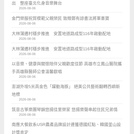
出 整座臺北化身音樂舞台
2026-08-06
金門榮服祝賀模範父親榮民 致贈鄭有諒書法將軍墨寶
2026-08-06
大林蒲遷村穩步推進 安置地道路成型116年啟動配地
2026-08-06
大林蒲遷村穩步推進 安置地道路成型116年啟動配地
2026-08-06
以音樂、健康與關懷陪伴父親歡度佳節 高雄市立鳳山醫院攜
手高雄縣醫師公會溫馨獻唱
2026-08-06
澎湖外垵5米高金色「躍動海豚」 絕美公共藝術翻轉西嶼新
地標
2026-08-06
筑音古箏樂團琴韻悠揚佳里榮家 悠揚樂聲串起住民兄弟情
2026-08-06
南應大餐飲系USR農產品牌設計連獲德國紅點、韓國釜山設
計獎肯定