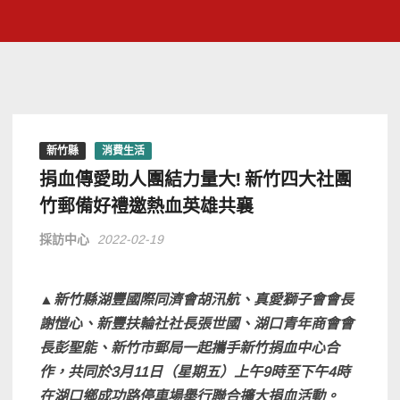
新竹縣
消費生活
捐血傳愛助人團結力量大! 新竹四大社團
竹郵備好禮邀熱血英雄共襄
採訪中心
2022-02-19
▲新竹縣湖豐國際同濟會胡汛航、真愛獅子會會長
謝愷心、新豐扶輪社社長張世國、湖口青年商會會
長彭聖能、新竹市郵局一起攜手新竹捐血中心合
作，共同於3月11日（星期五）上午9時至下午4時
在湖口鄉成功路停車場舉行聯合擴大捐血活動。