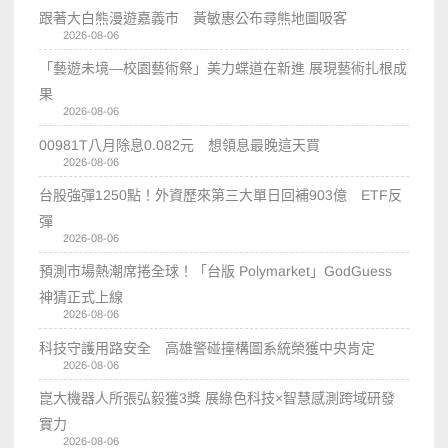
跟著大白熊漫遊嘉義市 黃敏惠公布尋熊地圖吸客
2026-08-06
「藝遊未境—校園藝術祭」美力蝶道在新進 展現藝術扎根成
果
2026-08-06
00981T八月除息0.082元 想領息最晚這天買
2026-08-06
台股強彈1250點！外資歷來第三大單日回補903億 ETF反
彈
2026-08-06
預測市場熱潮席捲全球！「台版 Polymarket」GodGuess
神猜正式上線
2026-08-06
科技守護用路安全 高雄警碰撞構圖系統榮獲中央肯定
2026-08-06
崑大機器人所張弘毅獲3獎 展綠色科技×智慧感測跨域研發
實力
2026-08-06