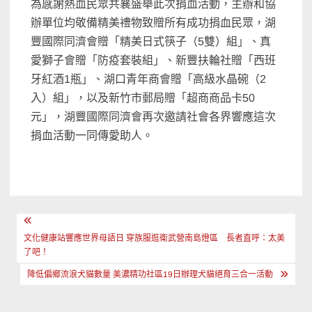
為感謝熱血民眾共襄盛舉此次捐血活動，主辦和協
辦單位均敬備精美禮物致贈所有成功捐血民眾，湖
豐國際同濟會贈「精美日式筷子（5雙）組」、真
愛獅子會贈「防疫套裝組」、新豐扶輪社贈「西班
牙紅酒1瓶」、湖口青年商會贈「高級水晶碗（2
入）組」，以及新竹市郵局贈「超商商品卡50
元」，湖豐國際同濟會再次邀請社會各界響應這次
捐血活動一同傳愛助人。
文
章
文化健康站響應世界母語日 穿族服逛衛武營南島燈區 長者直呼：太美
了吧！
導
降低偏鄉流浪犬貓數量 美濃精功社區19日辦理犬貓絕育三合一活動
覽