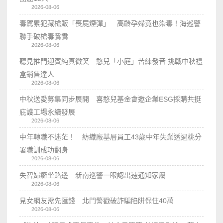
2026-08-06
毒駕累犯藏槍販「喪屍煙彈」 高齡孕婦竟也染毒！海巡警
聯手破槍毒鴛鴦
2026-08-06
聽見推門迎賓純真微笑 憨兒「小庭」苦練發音 挑戰中秋禮
盒銷售達人
2026-08-06
中秋送愛募集同步展開 喜憨兒基金會邀企業ESG採購共挺
庇護工場永續發展
2026-08-06
中年轉職不迷茫！ 紡織廠基層員工43歲中年失業透過桃分
署職訓成功翻身
2026-08-06
失智婦癱坐路邊 新南巡警一眼認出速通知家屬
2026-08-06
見女網友需先匯錢 北門警戳破詐騙陷阱保住40萬
2026-08-06