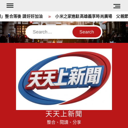
Skip
to
整合落後 請好好加油
小米之家進駐高雄義享時尚廣場 父親節開
content
Search
天天上新聞
整合、閱讀、分享