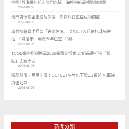
中國4艘海警船航入金門水域 海巡併航廣播強勢驅離
2026-08-06
澳門男涉案企圖搭船偷渡 海巡科技監控成功攔截
2026-08-06
新竹檢警聯手掃蕩「喪屍煙彈」 查扣1.7公斤依托咪酯煙
油、9嫌落網 毒駕今年已查135件
2026-08-06
TCOD臺中原創進軍2026臺灣文博會 27組品牌打造「質
點」主題專區
2026-08-06
精品漲價、民眾比價！OUTLET名牌包下殺1.2折起 包車掃
貨也划算
2026-08-06
新聞分類