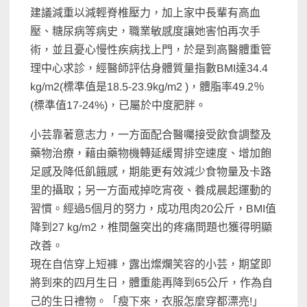
建議減重以減輕脊椎壓力，加上家中長輩有高血
壓、糖尿病等病史，職業敏感度讓她害怕再次手
術，並且憂心慢性疾病找上門，於是到高醫體重管
理中心求診，經醫師評估身體質量指數BMI達34.4
kg/m2(標準值是18.5-23.9kg/m2 )，體脂率49.2％
(標準值17-24%)，已屬於中度肥胖。
小芸靠著意志力，一方面配合醫囑接受飲食調整及
藥物治療，藉由藥物機轉延緩胃排空速度、增加飽
足感及降低飢餓感，期能更有效減少食物量及卡路
里的攝取；另一方面戒掉吃宵夜、養成晨起運動的
習慣。經過5個月的努力，成功甩肉20公斤，BMI值
降到27 kg/m2，椎間盤突出的疼痛問題也獲得明顯
改善。
現在自信穿上短褲，露出燦爛笑容的小芸，期望即
將到來的四月生日，體重能再降到65公斤，作為自
己的生日禮物。「瘦下來，衣服怎麼穿都漂亮!」