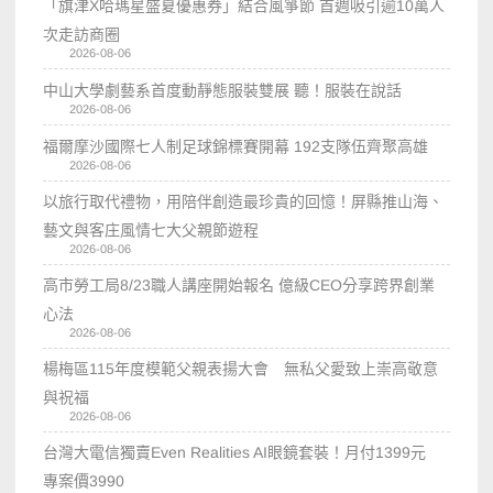
「旗津X哈瑪星盛夏優惠券」結合風箏節 首週吸引逾10萬人
次走訪商圈
2026-08-06
中山大學劇藝系首度動靜態服裝雙展 聽！服裝在說話
2026-08-06
福爾摩沙國際七人制足球錦標賽開幕 192支隊伍齊聚高雄
2026-08-06
以旅行取代禮物，用陪伴創造最珍貴的回憶！屏縣推山海、
藝文與客庄風情七大父親節遊程
2026-08-06
高市勞工局8/23職人講座開始報名 億級CEO分享跨界創業
心法
2026-08-06
楊梅區115年度模範父親表揚大會 無私父愛致上崇高敬意
與祝福
2026-08-06
台灣大電信獨賣Even Realities AI眼鏡套裝！月付1399元
專案價3990