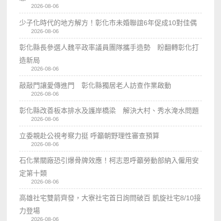
2026-08-06
少子化時代的地方解方！彰化市未婚聯誼6年促成10對佳偶
2026-08-06
彰化縣長參選人魏平政率議員團隊攜手造勢 盼翻轉彰化打
造新局
2026-08-06
敲敲門讓愛傳進門 彰化縣獨居老人訪查作業啟動
2026-08-06
彰化縣改善板本排水及護岸橋梁 解決大村、秀水淹水問題
2026-08-06
立委親赴公視考察力挺 呼籲朝野理性審查預算
2026-08-06
石化業關廠恐引爆骨牌效應！柯志恩呼籲勞動部納入僱用安
定第十類
2026-08-06
高雄社宅雙箭齊發，大寮社宅首日詢問破百 凱旋社宅8/10接
力登場
2026-08-06