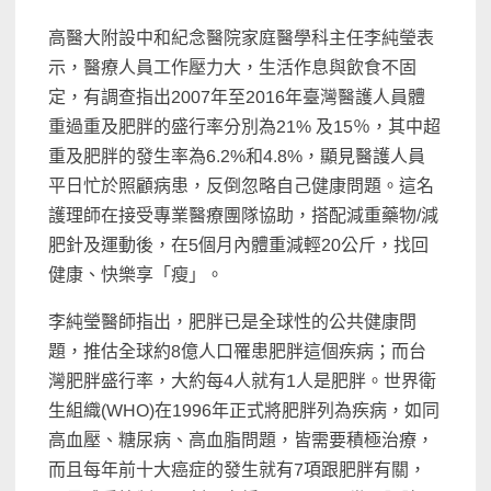
高醫大附設中和紀念醫院家庭醫學科主任李純瑩表
示，醫療人員工作壓力大，生活作息與飲食不固
定，有調查指出2007年至2016年臺灣醫護人員體
重過重及肥胖的盛行率分別為21% 及15％，其中超
重及肥胖的發生率為6.2%和4.8%，顯見醫護人員
平日忙於照顧病患，反倒忽略自己健康問題。這名
護理師在接受專業醫療團隊協助，搭配減重藥物/減
肥針及運動後，在5個月內體重減輕20公斤，找回
健康、快樂享「瘦」。
李純瑩醫師指出，肥胖已是全球性的公共健康問
題，推估全球約8億人口罹患肥胖這個疾病；而台
灣肥胖盛行率，大約每4人就有1人是肥胖。世界衛
生組織(WHO)在1996年正式將肥胖列為疾病，如同
高血壓、糖尿病、高血脂問題，皆需要積極治療，
而且每年前十大癌症的發生就有7項跟肥胖有關，