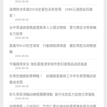
2026-08-06
遠傳跨洲多國20GB定量包全新登場 1688元漫遊逾百國
家！
2026-08-06
台中某議員服務處遭駕車人士揚言開槍 警方鎖定涉案車輛
全力追查
2026-08-06
嘉義市8/10防空演習 行動網路將降速 籲民眾配合疏散避
難
2026-08-06
守護國境安全 海巡基隆港安檢所查扣違規品函送裁處
2026-08-06
失業危機變創業轉機！ 紡織廠基層員工中年失業靠職訓逆
襲成老闆
2026-08-06
彰化榮家滑輪訓練暨團體律動 提升住民肌力促進日常復能
2026-08-06
送禮傳愛、公益同行 竹市仁愛社福中秋義賣邀各界支持籌