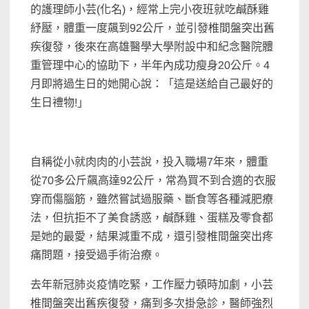
的護理師小芸(化名)，經常上完小夜班就吃鹹酥雞
紓壓，體重一度飆到92公斤，並引發椎間盤突出舊
疾復發，後來在高雄醫學大學附設中和紀念醫院體
重管理中心的協助下，半年內成功瘦身20公斤。4
月即將過生日的她開心說：「這是送給自己最好的
生日禮物!」
自稱從小就肉肉的小芸說，投入職場7年來，體重
從70多公斤飆高達92公斤，常為買不到合適的衣服
穿而傷腦筋，雖然嘗試過服藥、斷食等各種減肥療
法，但抗拒不了美食誘惑，鹹酥雞、蛋糕及零食都
是她的最愛，結果減重不成，還引發椎間盤突出疼
痛問題，接受過手術治療。
去年新冠肺炎疫情吃緊，工作壓力頓時加劇，小芸
椎間盤突出舊疾復發，痛到多次掛急診，醫師強烈