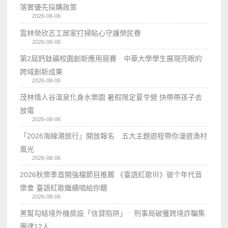
落實優先採購政策
2026-08-06
雲林榮欣志工居家打掃貼心守護榮民眷
2026-08-06
第2屆鈣鈦礦校園創新應用競賽 中華大學學生展現亮眼的
跨域創新成果
2026-08-06
茂林情人谷溫泉化身水樂園 暑假限定夏令營 快帶帶孩子去
放電
2026-08-06
「2026海線潮旅行」開放報名 五大主題遊程帶你漫遊漁村
風光
2026-08-06
2026秋樂季首開強檔節目推薦 《臺語紅歌Ⅲ》彼个年代音
樂會 臺語紅歌繼續唱給你聽
2026-08-06
黑幫勾結境外機房設「信貸陷阱」 刑事局破獲跨境詐騙集
團逮12人