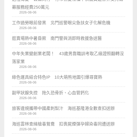
募服務經費250萬元
2026-08-06
工作過勞眼前發黑 北門巡警眼尖急扶女子化解危機
2026-08-06
逛賣場熱中暑昏厥 南門警與消即時救援急送醫
2026-08-06
中年失業變創業老闆！ 43歲男靠職訓考取乙級證照翻轉沒
落家業
2026-08-06
綠色運具結合特色IP 10大萌熊地圖引爆尋寶熱
2026-08-06
副甲狀腺失控 拖久恐骨折、心血管鈣化
2026-08-06
旅客違規攜帶中國產刺梨汁 海巡基隆港全數查扣送辦
2026-08-06
海巡雲林查緝槍毒鴛鴦 扣喪屍煙彈孕婦染毒同遭送辦
2026-08-06