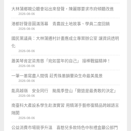
大林蒲鄉親公聽會站出來發聲，陳麗娜要求市府傾聽改進
2026-08-06
港都好聲音圓滿落幕 青農說土地故事、學員二度回鍋
2026-08-06
國民黨議員：大林蒲遷村計畫應成立專案辦公室 讓資訊透明
化
2026-08-06
蕭美琴肯定梁育慈「宛如當年的自己」 接棒戰貓精神！
2026-08-06
一筆一墨寫盡人間情 莊秀珠墨韻暈染生命最美風景
2026-08-06
能高越嶺 安全同行 颱風季登山「撤退是最勇敢的決定」
2026-08-06
南臺科大產設系學生赴澳實習 用精湛手藝修復精品跨越語言
隔閡
2026-08-06
公益消費市場競爭升溫 喜憨兒多款特色中秋禮盒籲公部門