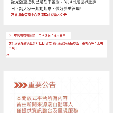
顯見體重控制已是刻不容緩。3月4日是世界肥胖
日，請大家一起動起來，做好體重管理!
高醫體重管理中心助護理師減重20公斤
文
中興警機警阻詐 佯稱健保卡使用異常
章
文化健康站響應世界母語日 穿族服逛衛武營南島燈區 長者直呼：太美
導
了吧！
覽