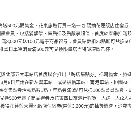
點最高送500元購物金、花東旅遊行買一送一 加碼抽花蓮飯店住宿券
大好康回饋會員，包括滿額贈、集點送及點數享超值，首度於春季推滿
累計滿3,000元送100元電子商品禮券；會員點數扣30點即可兌換5
推當日單筆消費滿500元可兌換限量塔吉特吸凍飲乙杯。
營車站更與北部五大車站店首度聯合推出「跨店集點券」送購物金、旅
3月9日無論在新左營車站，或是板橋車站、南港車站、桃園A8
即可獲得集點券活動點數1點，集點券滿3點可兌換100點會員點數、
可兌換500元電子商品禮券及花東四日旅遊行程買一人送一人(2人
可獲得花蓮藍天麗池飯店住宿券(價值3,200元)的抽獎機會，消費