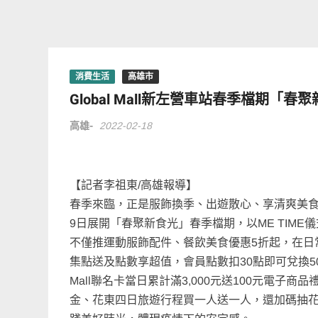
消費生活
高雄市
Global Mall新左營車站春季檔期「春
高雄-
2022-02-18
【記者李祖東/高雄報導】
春季來臨，正是服飾換季、出遊散心、享清爽美食的時
9日展開「春聚新食光」春季檔期，以ME TIM
不僅推運動服飾配件、餐飲美食優惠5折起，在日
集點送及點數享超值，會員點數扣30點即可兌換5
Mall聯名卡當日累計滿3,000元送100元電
金、花東四日旅遊行程買一人送一人，還加碼抽