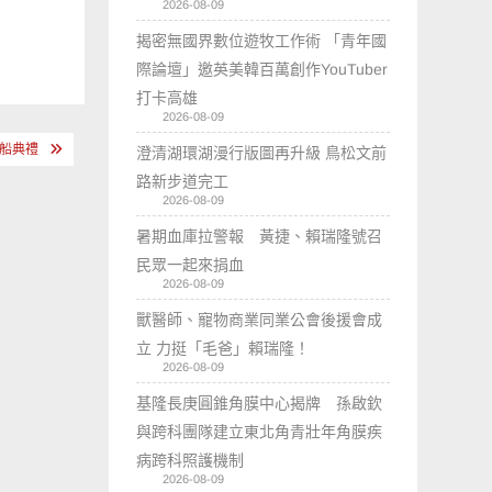
2026-08-09
揭密無國界數位遊牧工作術 「青年國
際論壇」邀英美韓百萬創作YouTuber
打卡高雄
2026-08-09
交船典禮
澄清湖環湖漫行版圖再升級 鳥松文前
路新步道完工
2026-08-09
暑期血庫拉警報 黃捷、賴瑞隆號召
民眾一起來捐血
2026-08-09
獸醫師、寵物商業同業公會後援會成
立 力挺「毛爸」賴瑞隆！
2026-08-09
基隆長庚圓錐角膜中心揭牌 孫啟欽
與跨科團隊建立東北角青壯年角膜疾
病跨科照護機制
2026-08-09