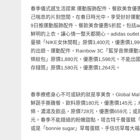
春季儀式感生活提案 運動服飾配件、餐飲美食優
己喘息的片刻悠閒，在春日時光中，享受好好運動、好
9日推運動服飾配件、餐飲美食優惠5折起，包括adid
鮮明的上衣，讓心情一整天都開心，adidas out
曼頓「NIKE女休閒鞋」原價3,400元，優惠價1,990
的出遊、運動配件，Rainbow 3C「藍芽音樂運動
條紋包」原價1,880元，優惠價1,598元。
存錢筒」原價1,580元，優惠價1,264元。
春季療癒身心不可或缺的就是享美食，Global M
鮮蔬手撕雞餐、飲料原價180元，優惠價145
條、濃湯及飲品，原價728元，優惠價659元；或
元。春季不能錯過的粉嫩甜點，塔吉特千層蛋糕「白
或是「bonnie sugar」草莓蛋糕、手信坊草