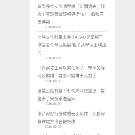
養樂多食安吹哨案爆「新聞消失」疑
雲！黃瓊慧質疑報導變404 撤稿原
因待揭
2026-08-09
七族文化輪番上台 TAKAO兒童親子
族語夏令營成果展 親子共學玩出族語
力
2026-08-09
「警察先生可以幫忙嗎？」轎車尖峰
時段拋錨 雙警秒變推車大力士
2026-08-09
波麗士超有愛！七旬婦深夜迷途 雙
警牽手安撫暖送返家
2026-08-09
搭台灣好行低碳暢玩小琉球！大鵬灣
管理處推出暑假好康
2026-08-09