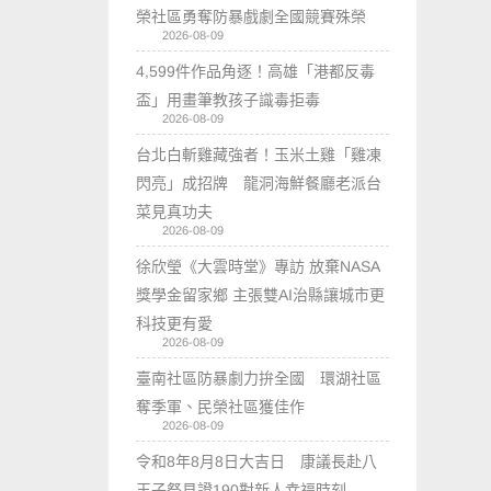
榮社區勇奪防暴戲劇全國競賽殊榮
2026-08-09
4,599件作品角逐！高雄「港都反毒
盃」用畫筆教孩子識毒拒毒
2026-08-09
台北白斬雞藏強者！玉米土雞「雞凍
閃亮」成招牌 龍洞海鮮餐廳老派台
菜見真功夫
2026-08-09
徐欣瑩《大雲時堂》專訪 放棄NASA
獎學金留家鄉 主張雙AI治縣讓城市更
科技更有愛
2026-08-09
臺南社區防暴劇力拚全國 環湖社區
奪季軍、民榮社區獲佳作
2026-08-09
令和8年8月8日大吉日 康議長赴八
王子祭見證190對新人幸福時刻