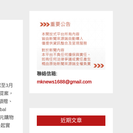
聯絡信箱:
mknews1688@gmail.com
起至3月
活提案，
額贈、
al
0元購物
近期文章
一起實