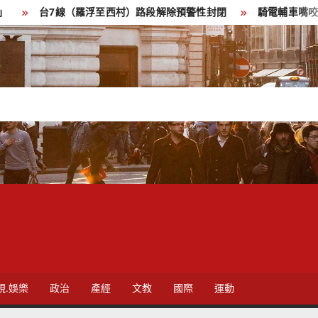
台7線（羅浮至西村）路段解除預警性封閉
騎電輔車嘴咬鋁箔包引
視.娛樂
政治
產經
文教
國際
運動