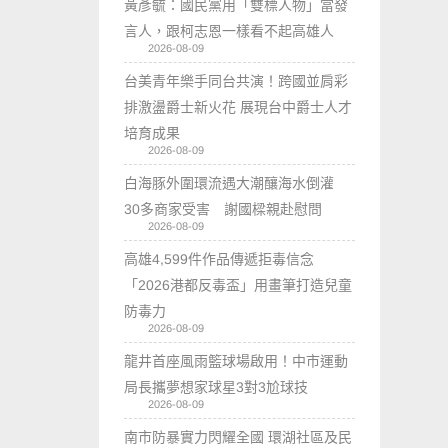
黃彥毓：國民黨用「雙標人物」當發
言人，跟柯志恩一樣看不起高雄人
2026-08-09
台美青年樂手同台共演！跨國並肩彩
排激盪爵士新火花 展現台中爵士人才
培育成果
2026-08-09
白海豚外圍環流遇大潮釀海水倒灌
30多商家受害 謝國樑親赴慰問
2026-08-09
高雄4,599件作品傳遞拒毒信念
「2026港都反毒盃」用畫筆打造兒童
防毒力
2026-08-09
龍井首座風雨籃球場啟用！中市運動
局長攜夢想家球星3對3尬球技
2026-08-09
南市防暴實力閃耀全國 環湖社區及民