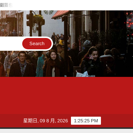
警注意 中山警攔查：未違規仍提醒專心騎乘
內湖邊坡才崩塌又
星期日, 09 8 月, 2026
1:25:26 PM