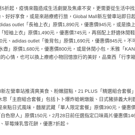
惠5折起，疫情來臨造成生活劇變及焦慮不安，更需要從生活中
好享食，或是來趟療癒行旅，Global Mall新左營車站即日
as outlet「長袖上衣」原價1,890元，優惠價945元，或是換
let「短袖上衣」原價1,490元，優惠價745元，再搭配上舒適休閒
元、adidas outlet「後背包」原價1,690元，優惠價845元。
水壺」原價1,680元，優惠價800元，或是休閒小包，禾雅「KAN
不能出國的心情，也可以換上療癒小物回憶旅行的美好，品東西「行李
all新左營車站推清爽美食、粉嫩甜點，21 PLUS「精選組合套餐
元；木思「主廚組合套餐」包括卜卜爆炸蛤蜊燉飯、日式豬排義大利
是來點日式風味，麵屋武藏「單人限定套餐」原價390元，優惠價
色戀人」原價150元，2月28日前任選指定口味兩片優惠價14
莓大福、草莓煉乳雪花餅，優惠7折起。