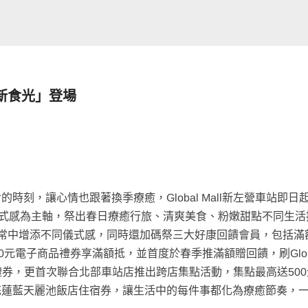
聚新食光」登場
刻，讓心情也跟著換季療癒，Global Mall新左營車站即日
E儀式感為主軸，祭出春日療癒行旅、清爽美食、粉嫩甜點不同生
常中增添不同儀式感，同時還加碼祭三大好康回饋會員，包括滿
0元電子商品禮券享滿額抵，並首度於春季推滿額贈回饋，刷Glob
子商品禮券，更首次聯合北部車站店推出跨店集點活動，集點最高送50
花蓮藍天麗池飯店住宿券，讓生活中的每件事都化為療癒節奏，