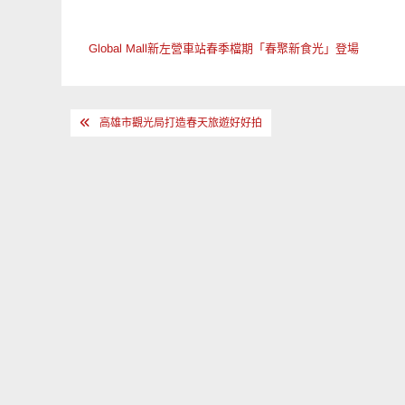
Global Mall新左營車站春季檔期「春聚新食光」登場
文
高雄市觀光局打造春天旅遊好好拍
章
導
覽