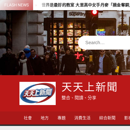
Skip
群危機
FLASH NEWS
世界是最好的教室 大里高中女手丹麥「摘金奪銅」
to
content
Search
天天上新聞
整合、閱讀、分享
社會
地方
專題
消費生活
綜合新聞
影