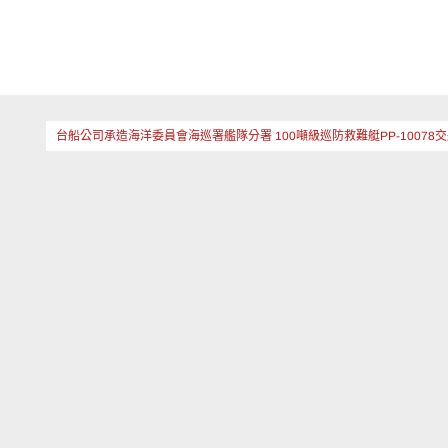
台船公司承造海洋委員會海巡署艦隊分署 100噸級巡防救難艇PP-10078