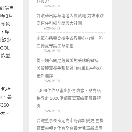
作實力
2026-08-09
找到讓自
許淑華出席草屯老人會就職 力讚李鎗
起至3月
富連任引領全縣最大社團
上亮色
2026-08-09
鞋，摩
永恆心慈善會攜手各界善心力量 熱
不可缺少
血傳愛守護生命希望
GOL
2026-08-09
箱造型
從一塊布朗尼蘊藏著對美味的堅持
美贊臻藏攜手甜點師Tina推出中秋送
禮新選擇
2026-08-09
」包括
4,599件作品畫出拒毒信念、點亮品
麵、薯
格教育 2026港都反毒盃繪圖競賽頒
360
獎
2026-08-09
6元，
台鐵董事長肯定高市府都計變更 舊機
廠華麗轉身化身全台最大兒童新樂園