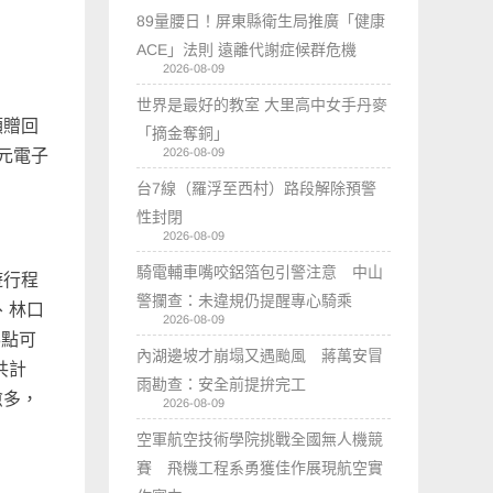
89量腰日！屏東縣衛生局推廣「健康
ACE」法則 遠離代謝症候群危機
2026-08-09
世界是最好的教室 大里高中女手丹麥
額贈回
「摘金奪銅」
2026-08-09
0元電子
台7線（羅浮至西村）路段解除預警
性封閉
2026-08-09
騎電輔車嘴咬鋁箔包引警注意 中山
遊行程
警攔查：未違規仍提醒專心騎乘
、林口
2026-08-09
6點可
內湖邊坡才崩塌又遇颱風 蔣萬安冒
共計
雨勘查：安全前提拚完工
愈多，
2026-08-09
空軍航空技術學院挑戰全國無人機競
賽 飛機工程系勇獲佳作展現航空實