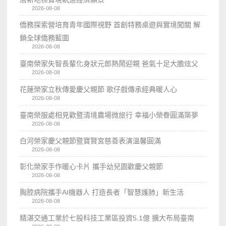
2026-08-08
僑務探索營培育青年國際視野 首創特務桌遊與實境闖關 解
鎖全球僑務藍圖
2026-08-08
臺南榮家失智長輩化身狀元郎熱鬧迎親 爸氣十足大膽炫父
2026-08-08
花蓮榮家立秋傳愛慶父親節 歌仔戲傳承經典暖人心
2026-08-08
臺南榮服處相見歡暨清境農場微旅行 幸福小榮眷圓滿築夢
2026-08-08
白河榮家慶父親節暨寶賢宮慈善表演溫馨圓滿
2026-08-08
彰化榮家手作暖心卡片 攜手幼兒園歡慶父親節
2026-08-08
胸腔病院攜手AI機器人 打造長者「智慧護肺」新生活
2026-08-08
精湛交通工業於七股科技工業區投資5.1億 擴大布局臺南