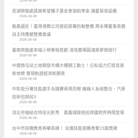
2026-08-08
澎湖榮服處感謝希望種子基金會捐助學金 讓愛菊島延續
2026-08-08
颱風逼近！臺灣港務公司提前部署防颱整備 周永暉董事長親
自主持應變整備會議
2026-08-08
臺南榮服處幸福小榮眷相見歡 清境農場圓滿築夢微旅行
2026-08-08
中捷南屯站土地開發共構大樓開工動土！公私協力打造宜居
新地標 實現軌道經濟新願景
2026-08-08
中彰投分署技能選手全國賽表現亮眼 機器人系統整合、汽車
技術包辦前3
2026-08-08
消災夯枷結合特技光影秀 嘉義城隍夜巡跨國跨界熱鬧登場
2026-08-08
台中市技職教育再攀高峰！ 全國技能競賽勇奪23面獎牌
2026-08-08