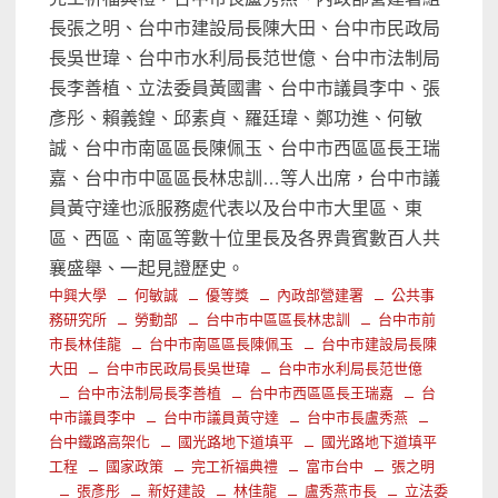
長張之明、台中市建設局長陳大田、台中市民政局
長吳世瑋、台中市水利局長范世億、台中市法制局
長李善植、立法委員黃國書、台中市議員李中、張
彥彤、賴義鍠、邱素貞、羅廷瑋、鄭功進、何敏
誠、台中市南區區長陳佩玉、台中市西區區長王瑞
嘉、台中市中區區長林忠訓…等人出席，台中市議
員黃守達也派服務處代表以及台中市大里區、東
區、西區、南區等數十位里長及各界貴賓數百人共
襄盛舉、一起見證歷史。
中興大學
何敏誠
優等獎
內政部營建署
公共事
務研究所
勞動部
台中市中區區長林忠訓
台中市前
市長林佳龍
台中市南區區長陳佩玉
台中市建設局長陳
大田
台中市民政局長吳世瑋
台中市水利局長范世億
台中市法制局長李善植
台中市西區區長王瑞嘉
台
中市議員李中
台中市議員黃守達
台中市長盧秀燕
台中鐵路高架化
國光路地下道填平
國光路地下道填平
工程
國家政策
完工祈福典禮
富市台中
張之明
張彥彤
新好建設
林佳龍
盧秀燕市長
立法委