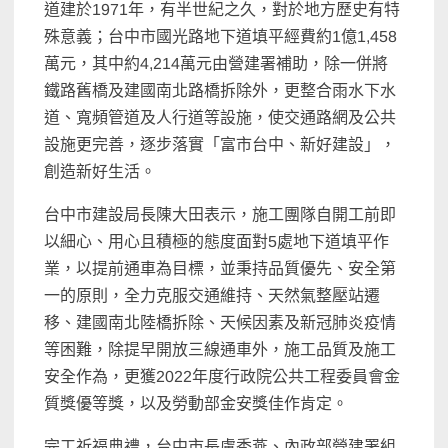
道建於1971年，有半世紀之久，對於地方歷史有特
殊意義；台中市國光路地下道填平經費約1億1,458
萬元，其中約4,214萬元由營建署補助，除一併將
鐵路舊橋及建國南北路橋拆除外，更整合雨水下水
道、寬頻管道及人行道等設施，使交通路網及公共
設施更完善，逐步落實「富市台中、新好建設」，
創造新好生活。
台中市建設局長陳大田表示，施工團隊自開工前即
以細心、用心且積極的態度面對5處地下道填平作
業，以提前通車為目標，並秉持品質優先、安全第
一的原則，全力克服交通維持、天然氣整壓站遷
移、建國南北陸橋拆除、天候因素及新冠肺炎疫情
等困難，除提早開放三線通車外，施工品質及施工
安全作為，更獲2022年度行政院公共工程委員會金
質獎優等獎，以及勞動部金安獎佳作肯定。
完工祈福典禮，台中市長盧秀燕、內政部營建署組