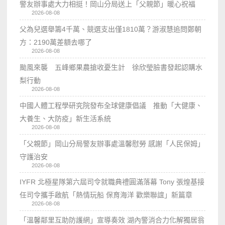
警友辦事處大力相挺！岡山分局送上「父親節」暖心祝福
2026-08-08
父為兒選舉籌4千萬、競選支出僅1810萬？游淑慧追問鄭朝
方：2190萬差額去哪了
2026-08-08
颱風來襲 五峰鄉果農搶收憂生計 徐欣瑩臉書發起認購水
梨行動
2026-08-08
中國人體工程學研究院發布全球健康倡議 推動「大健康、
大養生、大防疫」新生活系統
2026-08-08
「父親節」岡山分局警友辦事處溫馨慰勞 感謝「人民保姆」
守護治安
2026-08-08
IYFR 北極星隊第六屆司令就職典禮圓滿落幕 Tony 張煌基接
任司令攜手啟航「熱情玩船 保育海洋 歡樂聯誼」新篇章
2026-08-08
「溫馨鄰里互助防護網」宣導奏效 湖內警消合力化解獨居翁