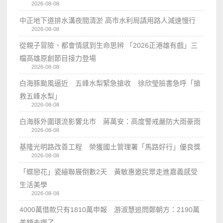
2026-08-08
中正地下道排水溝夜間清淤 高市水利局請用路人減速慢行
2026-08-08
從親子冒險、都會情感到生命思辨 「2026正港雄有戲」三
檔高雄原創節目接力登場
2026-08-08
白海豚颱風逼近 五峰水梨緊急搶收 徐欣瑩臉書急呼「搶
救五峰水梨」
2026-08-08
白海豚外圍環流影響北市 蔣萬安：高度警戒嚴防大雨豪雨
2026-08-08
基隆光明路改善工程 榮獲國土管理署「馬路好行」優良獎
2026-08-08
「蝶戀花」瓷繪聯展倒數2天 黃敏惠邀民眾走進嘉義感受
生活美學
2026-08-08
4000萬借款只有1810萬申報 游淑慧追問鄭朝方：2190萬
差額去哪了