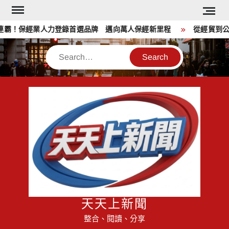
Skip
to
霸！保經業人力登錄首選品牌 邁向萬人保經新里程
從經貿到公益 
content
Search
天天上新聞
整合、閱讀、分享