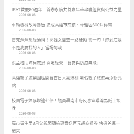
IEAT歡慶80週年 首辦永續共善嘉年華串聯經貿與公益力量
2026-08-08
車輛機械故障暴衝 造成高雄市前鎮、苓雅區600戶停電
2026-08-08
冒充妹妹想躲通緝！高雄女盤查一路硬拗 警一句「妳到底是
不是我要找的人」當場認栽
2026-08-08
洪孟楷助陣柯志恩 開嗆綠營「食安與防疫無能」
2026-08-08
高雄親子遊樂園區開幕首日人氣爆棚 暑假親子旅遊再添新亮
點
2026-08-08
校園電子煙暴增逾七倍！議員轟南市府反毒宣導淪為紙上談
兵
2026-08-08
高市衛生局8月父親節篩檢專案送百元超商禮券 快揪爸媽一
起來