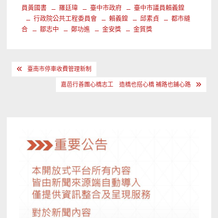
員黃國書
羅廷瑋
臺中市政府
臺中市議員賴義鍠
行政院公共工程委員會
賴義鍠
邱素貞
都市縫
合
鄒志中
鄭功進
金安獎
金質獎
文
臺南市停車收費管理新制
章
嘉邑行善團心橋志工 造橋也搭心橋 補路也鋪心路
導
覽