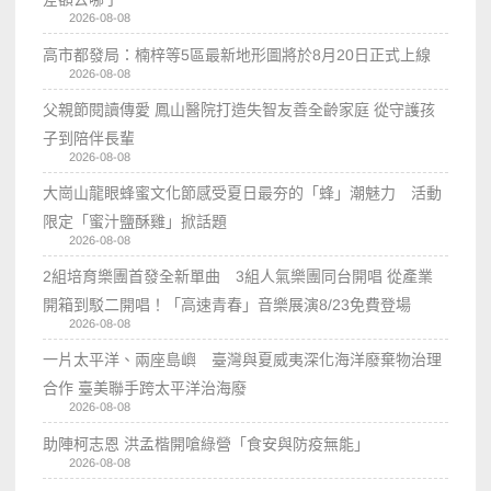
2026-08-08
高市都發局：楠梓等5區最新地形圖將於8月20日正式上線
2026-08-08
父親節閱讀傳愛 鳳山醫院打造失智友善全齡家庭 從守護孩
子到陪伴長輩
2026-08-08
大崗山龍眼蜂蜜文化節感受夏日最夯的「蜂」潮魅力 活動
限定「蜜汁鹽酥雞」掀話題
2026-08-08
2組培育樂團首發全新單曲 3組人氣樂團同台開唱 從產業
開箱到駁二開唱！「高速青春」音樂展演8/23免費登場
2026-08-08
一片太平洋、兩座島嶼 臺灣與夏威夷深化海洋廢棄物治理
合作 臺美聯手跨太平洋治海廢
2026-08-08
助陣柯志恩 洪孟楷開嗆綠營「食安與防疫無能」
2026-08-08