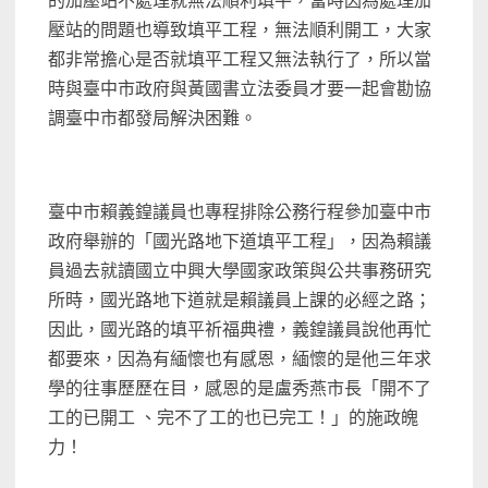
的加壓站不處理就無法順利填平，當時因為處理加
壓站的問題也導致填平工程，無法順利開工，大家
都非常擔心是否就填平工程又無法執行了，所以當
時與臺中市政府與黃國書立法委員才要一起會勘協
調臺中市都發局解決困難。
臺中市賴義鍠議員也專程排除公務行程參加臺中市
政府舉辦的「國光路地下道填平工程」，因為賴議
員過去就讀國立中興大學國家政策與公共事務研究
所時，國光路地下道就是賴議員上課的必經之路；
因此，國光路的填平祈福典禮，義鍠議員說他再忙
都要來，因為有緬懷也有感恩，緬懷的是他三年求
學的往事歷歷在目，感恩的是盧秀燕市長「開不了
工的已開工 、完不了工的也已完工！」的施政魄
力！