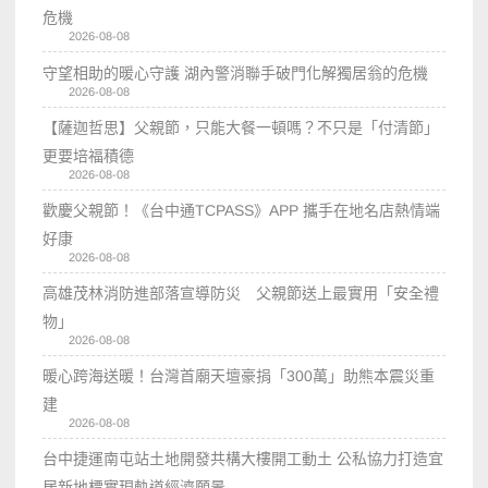
危機
2026-08-08
守望相助的暖心守護 湖內警消聯手破門化解獨居翁的危機
2026-08-08
【薩迦哲思】父親節，只能大餐一頓嗎？不只是「付清節」
更要培福積德
2026-08-08
歡慶父親節！《台中通TCPASS》APP 攜手在地名店熱情端
好康
2026-08-08
高雄茂林消防進部落宣導防災 父親節送上最實用「安全禮
物」
2026-08-08
暖心跨海送暖！台灣首廟天壇豪捐「300萬」助熊本震災重
建
2026-08-08
台中捷運南屯站土地開發共構大樓開工動土 公私協力打造宜
居新地標實現軌道經濟願景