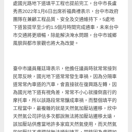
處國光路地下道填平工程也提前完工，台中市長盧
秀燕2022年1月6日出席祈福典禮表示，台中市政府
團隊在兼顧工程品質、安全及交通維持下，5處地
下道皆提早至少約1.5個月時間完成通車，未來台中
市交通將更順暢，除能解決淹水問題，台中市城鄉
風貌與都市景觀也將大為改變。
臺中市議員羅廷瑋表示，他擔任議員時就常常接到
民眾反映，國光地下道常常發生車禍，因為分隔車
道常常內車道的汽車，會直接就在復興路左轉，因
為國光地下道有視角差，常常不小心就撞倒直行的
摩托車，所以該路段常常釀成車禍，而整個填平的
工程當中，最複雜的就是天然氣加壓站遷移，欣中
天然氣公司評估多次都說無法將加壓站遷移太遠，
該加壓站供應當地許多家庭天然氣使用，而天然氣