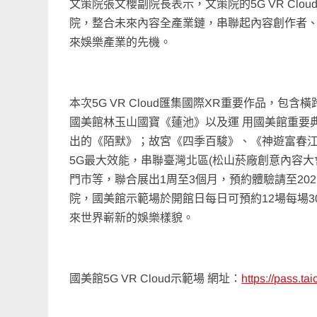
文策院張文櫻副院長表示，文策院的5G VR Cl
院，整合未來內容全產業鏈，串聯起內容創作者
來娛樂產業的先機。
本次5G VR Cloud匯集國際XR重要作品，
國美館林玉山國寶《蓮池》以及運 用國美館重要
出的《陌默》；故宮《四季百駿》、《神遊富春江
5G最大效能，串聯臺灣北區(松山菸廠創意內容大會
門市等，聯合展出1周至3個月，預約體驗請至2021
院，國美館示範場於開館日每日可預約12場每場
來世界嶄新的娛樂樣貌。
國美館5G VR Cloud示範場 網址：
https://pass.ta