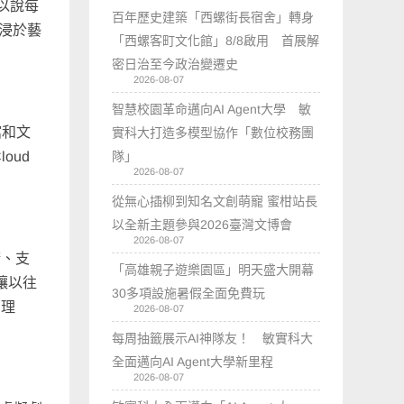
可以說每
百年歷史建築「西螺街長宿舍」轉身
浸於藝
「西螺客町文化館」8/8啟用 首展解
密日治至今政治變遷史
2026-08-07
智慧校園革命邁向AI Agent大學 敏
館和文
實科大打造多模型協作「數位校務團
隊」
oud
2026-08-07
從無心插柳到知名文創萌寵 蜜柑站長
以全新主題參與2026臺灣文博會
2026-08-07
術、支
「高雄親子遊樂園區」明天盛大開幕
讓以往
30多項設施暑假全面免費玩
的理
2026-08-07
每周抽籤展示AI神隊友！ 敏實科大
全面邁向AI Agent大學新里程
2026-08-07