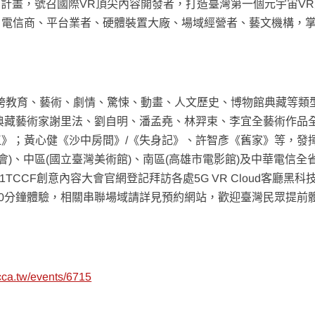
oud計畫，號召國際VR頂尖內容開發者，打造臺灣第一個元宇宙V
、電信商、平台業者、硬體裝置大廠、場域經營者、藝文機構，
包含橫跨教育、藝術、劇情、驚悚、動畫、人文歷史、博物館典藏等類
典藏藝術家謝里法、劉自明、潘孟堯、林羿束、李宜全藝術作品
》；黃心健《沙中房間》/《失身記》、許智彥《舊家》等，發
)、中區(國立臺灣美術館)、南區(高雄市電影館)及中華電信全省
TCCF創意內容大會官網登記拜訪各處5G VR Cloud客廳黑科
30分鐘體驗，相關串聯場域請詳見預約網站，歡迎臺灣民眾提前
icca.tw/events/6715