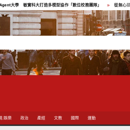
t大學 敏實科大打造多模型協作「數位校務團隊」
從無心插柳到知名
視.娛樂
政治
產經
文教
國際
運動