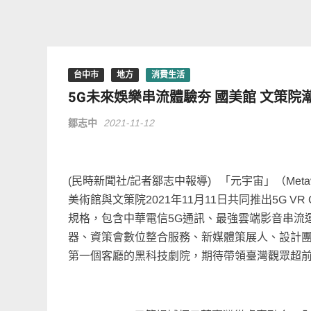
台中市
地方
消費生活
5G未來娛樂串流體驗夯 國美館 文策院
鄒志中
2021-11-12
(民時新聞社/記者鄒志中報導) 「元宇宙」（Me
美術館與文策院2021年11月11日共同推出5G 
規格，包含中華電信5G通訊、最強雲端影音串流運
器、資策會數位整合服務、新媒體策展人、設計團隊
第一個客廳的黑科技劇院，期待帶領臺灣觀眾超前