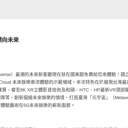
潮向未來
taverse）最潮的未來新客廳現在就在國美館免費給您來體驗！國
VR Cloud 未來娛樂串流體驗的示範場域。本次特色在於展現台灣
算、睿至8K XR立體影音技術及和碩、HTC、HP最新VR頭部
等，創新描繪未來娛樂的情境，打造臺灣「元宇宙」（Metaver
體驗藝術在5G未來娛樂的嶄新面貌。