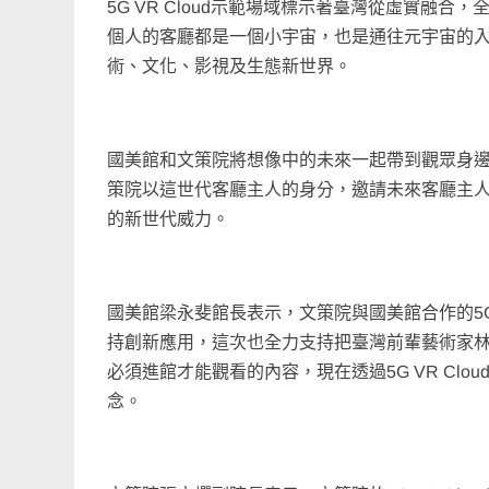
5G VR Cloud示範場域標示著臺灣從虛實融合
個人的客廳都是一個小宇宙，也是通往元宇宙的入
術、文化、影視及生態新世界。
國美館和文策院將想像中的未來一起帶到觀眾身
策院以這世代客廳主人的身分，邀請未來客廳主人們
的新世代威力。
國美館梁永斐館長表示，文策院與國美館合作的5G
持創新應用，這次也全力支持把臺灣前輩藝術家林
必須進館才能觀看的內容，現在透過5G VR Cl
念。