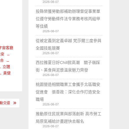
2026-08-07
投縣榮獲勞動部補助辦理督促事業單
位遵守勞動條件法令業務考核丙組甲
等佳績
2026-08-07
從被定義到定義卓越 梵莎爾三度參與
宇宙客廳
全國技能競賽
2026-08-07
逸安
整合
西拉雅夏日好Chill掀高潮 關子嶺踩
立體
街、美食與泥漿溫泉魅力齊發
黃健
2026-08-07
桃園營造相關職業工會攜手北區職安
促進會 張善政：深化合作打造安全
職場
主動交還
2026-08-07
推動原住民就業與部落創新 高市勞工
局原氣補給計畫趕快去報名
2026-08-07