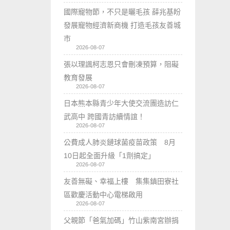
國際寵物節，不只是曬毛孩 薛兆基盼
發展寵物經濟新商機 打造毛孩友善城
市
2026-08-07
張以理諷柯志恩只會刪凍預算，阻礙
教育發展
2026-08-07
日本熊本縣青少年大使交流團造訪仁
武高中 跨國青訪續情誼！
2026-08-07
公費成人肺炎鏈球菌疫苗政策 8月
10日起全面升級「1劑搞定」
2026-08-07
友善無礙、幸福上樓 集集鎮田寮社
區歡慶活動中心電梯啟用
2026-08-07
父親節「爸氣加碼」竹山紫南宮辦捐