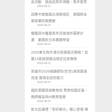
血活動 捐血送馬年項鍊、馬年套幣
2026-08-07
因應中度颱風白海豚接近 謝國樑全
面部署防颱應變
2026-08-07
暖暖高中獲選青年百億海外圓夢計
畫 暑期赴日本展開學習
2026-08-07
2026東北角外澳月夜連兩天開唱！宜
蘭14家旅宿推出限定住房專案
2026-08-07
高雄市2026城鎮韌性(防空)演習圓滿
完成 展現全民防衛力
2026-08-07
國民黨團質詢教育局 聚焦校園反毒、
教師權益與AI教育發展
2026-08-07
新北庇護禮「安好植光」暖心登場 傳