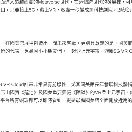
，全面進入超越虛實的Metaverse世代，在這個跨世代的發展裡，
口，只要接上5G，戴上VR，客廳一秒變成黑科技劇院，即刻沉
邊，在國美館展場創造出一間未來客廳，更別具意義的是，國美
的代表－象鼻國小小朋友們，一起登上元宇宙，體驗5G VR Cl
 VR Cloud計畫非常具有前瞻性，尤其國美館長年發展科技藝
玉山國寶《蓮池》及國美重要典藏《陌默》的VR登上元宇宙，
oud平台所有觀眾都可以即時看到，更是彰顯國美館全面開放近用