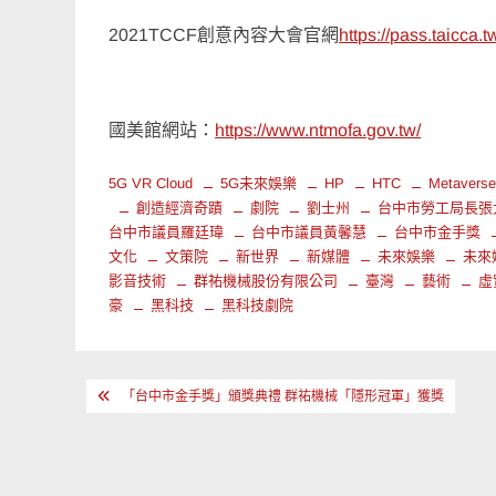
2021TCCF創意內容大會官網
https://pass.taicca.
國美館網站：
https://www.ntmofa.gov.tw/
5G VR Cloud
5G未來娛樂
HP
HTC
Metavers
創造經濟奇蹟
劇院
劉士州
台中市勞工局長張
台中市議員羅廷瑋
台中市議員黃馨慧
台中市金手獎
文化
文策院
新世界
新媒體
未來娛樂
未來
影音技術
群祐機械股份有限公司
臺灣
藝術
虛
豪
黑科技
黑科技劇院
文
「台中市金手獎」頒獎典禮 群祐機械「隱形冠軍」獲獎
章
導