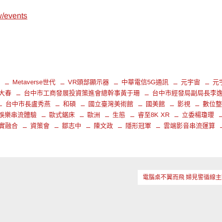
tw/events
e
Metaverse世代
VR頭部顯示器
中華電信5G通訊
元宇宙
元
大春
台中市工商發展投資策進會總幹事黃于珊
台中市經發局副局長李
台中市長盧秀燕
和碩
國立臺灣美術館
國美館
影視
數位
娛樂串流體驗
歐式鋸床
歐洲
生態
睿至8K XR
立委楊瓊瓔
實融合
資策會
鄒志中
陳文政
隱形冠軍
雲端影音串流運算
電腦桌不翼而飛 婦見警循線