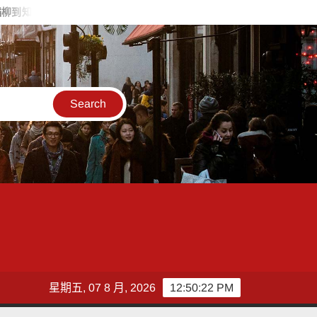
文創萌寵 蜜柑站長以全新主題參與2026臺灣文博會
「高雄親子遊
星期五, 07 8 月, 2026
12:50:23 PM