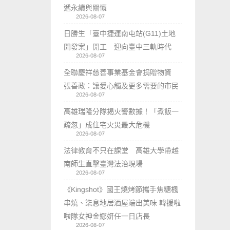
遞永續與關懷
2026-08-07
日勝生「臺中捷運南屯站(G11)土地
開發案」開工 迎向臺中三軌時代
2026-08-07
全聯慶祥慈善事業基金會捐贈物資
張善政：讓愛心觸及更多需要的市民
2026-08-07
高雄瑞隆分隊揭火警數據！「煮飯一
疏忽」成住宅火災最大危機
2026-08-07
法律教育不只在課堂 高雄大學帶越
南師生直擊臺灣法治現場
2026-08-07
《Kingshot》國王燒烤節攜手焦糖楓
串燒、柒息地居酒屋端出美味 韓援啦
啦隊女神金娜妍任一日店長
2026-08-07