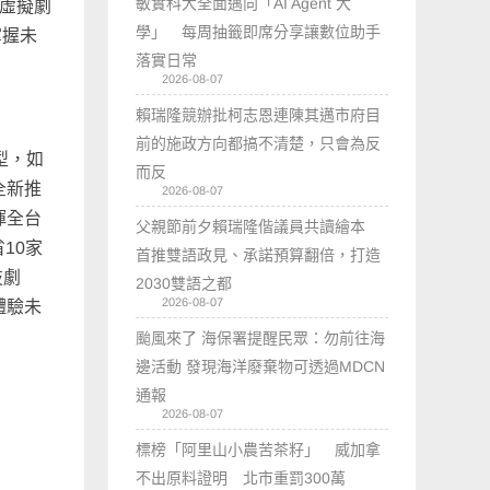
敏實科大全面邁向「AI Agent 大
R虛擬劇
學」 每周抽籤即席分享讓數位助手
掌握未
落實日常
2026-08-07
賴瑞隆競辦批柯志恩連陳其邁市府目
前的施政方向都搞不清楚，只會為反
型，如
而反
全新推
2026-08-07
揮全台
父親節前夕賴瑞隆偕議員共讀繪本
10家
首推雙語政見、承諾預算翻倍，打造
技劇
2030雙語之都
2026-08-07
體驗未
颱風來了 海保署提醒民眾：勿前往海
邊活動 發現海洋廢棄物可透過MDCN
通報
2026-08-07
標榜「阿里山小農苦茶籽」 威加拿
不出原料證明 北市重罰300萬