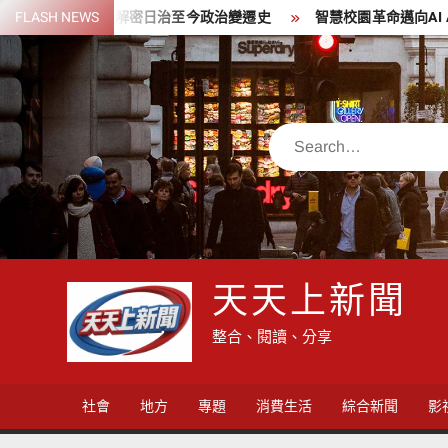
Skip
啟用 首展解密日治至今政治變遷史
FLASH NEWS
智慧校園革命邁向AI Agen
to
content
Search
天天上新聞
整合、閱讀、分享
社會
地方
專題
消費生活
綜合新聞
影