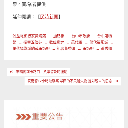
果。圖/業者提供
延伸閱讀：【
民時新聞
】
公益電影行家黃炳熙
加碼券
台中市政府
台中購物
節
振興五倍券
數位綁定
萬代福
萬代福影城
萬代福影城總裁黃炳熙
記者黃秀卿
黃炳熙
黃秀卿
文
車輛拋錨卡路口 八掌警及時援助
章
安南警12小時破竊案 尋回的不只是失物 是對親人的思念
導
覽