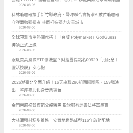
2026-08-06
科林助聽器攜手新竹縣政府、聲暉聯合會捐贈AI數位助聽器
守護弱勢聽損者 共同打造聽力友善城市
2026-08-06
全球預測市場熱潮席捲！「台版 Polymarket」GodGuess
神猜正式上線
2026-08-06
跟風買高風險ETF慘洗盤？財經雪倫點名00929「月配息＋
靈活換股」安心抱
2026-08-06
2026潮臺北全面升級！16天串聯290組國際團隊、159場演
出 整座臺北化身音樂舞台
2026-08-06
金門榮服祝賀模範父親榮民 致贈鄭有諒書法將軍墨寶
2026-08-06
大林蒲遷村穩步推進 安置地道路成型116年啟動配地
2026-08-06