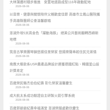
大林蒲遷村穩步推進 安置地道路成型116年啟動配地
2026-08-06
以音樂、健康與關懷陪伴父親歡度佳節 高雄市立鳳山醫院攜
手高雄縣醫師公會溫馨獻唱
2026-08-06
澎湖外垵5米高金色「躍動海豚」 絕美公共藝術翻轉西嶼新
地標
2026-08-06
筑音古箏樂團琴韻悠揚佳里榮家 悠揚樂聲串起住民兄弟情
2026-08-06
南應大餐飲系USR農產品牌設計連獲德國紅點、韓國釜山設
計獎肯定
2026-08-06
百歲榮民駱杰伯伯紀壽 彰化榮家溫馨慶生
2026-08-06
成大航太系成功驗證自主研製火箭引擎系統
2026-08-06
百歲郭爺爺紀壽幸福滿堂 澎湖榮服處歡欣慶生