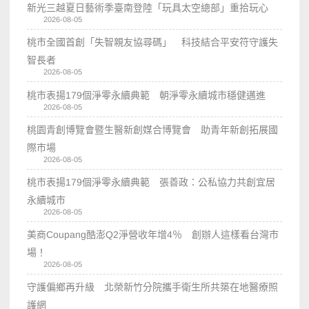
新光三越夏日藝術季臺南登陸「玩具太空總部」重拾玩心
2026-08-05
桃市全國首創「失智親友協尋碼」 科技結合平安符守護失
智長者
2026-08-05
桃市表揚179個淨零永續典範 朝淨零永續城市穩健邁進
2026-08-05
桃園青創博覽會暨生醫新創媒合博覽會 助青年新創拓展國
際市場
2026-08-05
桃市表揚179個淨零永續典範 張善政：公私協力共創宜居
永續城市
2026-08-05
美商Coupang酷澎Q2淨營收年增4％ 創辦人這樣看台灣市
場！
2026-08-05
守護偏鄉再升級 北榮新竹分院攜手衛生所共築在地醫療照
護網