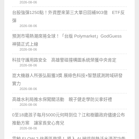
2026-08-06
台股強彈1250點！外資歷來第三大單日回補903億 ETF反
彈
2026-08-06
預測市場熱潮席捲全球！「台版 Polymarket」GodGuess
神猜正式上線
2026-08-06
科技守護用路安全 高雄警碰撞構圖系統榮獲中央肯定
2026-08-06
崑大機器人所張弘毅獲3獎 展綠色科技×智慧感測跨域研發
實力
2026-08-06
高雄水利局推水保闖關活動 親子健走學防災拿好禮
2026-08-06
0至18歲孩子每月5000元何時到位？江和樹籲政府儘速公布
推動方案 讓家長安心育兒
2026-08-06
雲鯨 FLOW 2 信義區登場！ 導入 AI 辨識與熱活水清潔功能