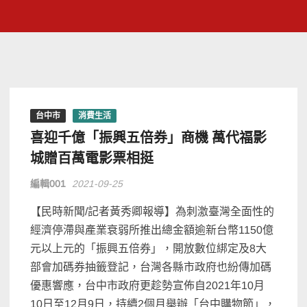
台中市
消費生活
喜迎千億「振興五倍券」商機 萬代福影
城贈百萬電影票相挺
編輯001
2021-09-25
【民時新聞/記者黃秀卿報導】為刺激臺灣全面性的
經濟停滯與產業衰弱所推出總金額逾新台幣1150億
元以上元的「振興五倍券」，開放數位綁定及8大
部會加碼券抽籤登記，台灣各縣市政府也紛傳加碼
優惠響應，台中市政府更趁勢宣佈自2021年10月
10日至12月9日，持續2個月舉辦「台中購物節」，