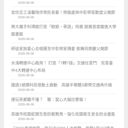
2026-08-06
宜欣志工溫馨陪伴榮民長輩！榮服處與中彰榮家歡度父親節
2026-08-06
興大攜手科博館打造「鯨掘・骨語」特展 館展首度搬進大學
圖書館
2026-08-06
師徒家族愛心合唱團至中彰榮家傳愛 歌舞同樂慶父親節
2026-08-06
水湳轉運中心啟用！ 打造「7轉7接」交通任意門 完善臺
中4大轉運中心布局
2026-08-06
國道1號橋科匝道動土啟動 高雄半導體S廊帶交通再升級
2026-08-06
連玩笑都聽不懂？ 醫：當心大腦拉警報！
2026-08-06
高雄市校園蛇類生態防範教育、強化校園衛生安全防治量能
2026-08-06