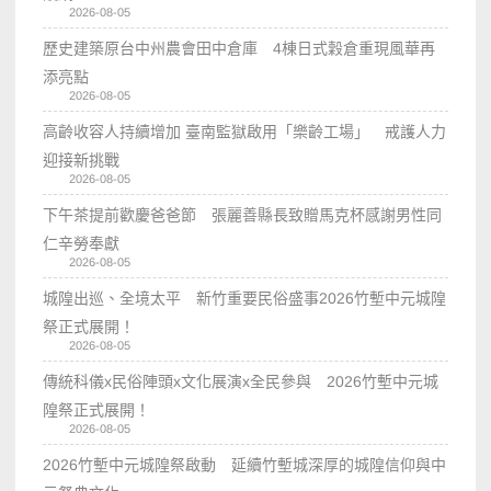
2026-08-05
歷史建築原台中州農會田中倉庫 4棟日式穀倉重現風華再
添亮點
2026-08-05
高齡收容人持續增加 臺南監獄啟用「樂齡工場」 戒護人力
迎接新挑戰
2026-08-05
下午茶提前歡慶爸爸節 張麗善縣長致贈馬克杯感謝男性同
仁辛勞奉獻
2026-08-05
城隍出巡、全境太平 新竹重要民俗盛事2026竹塹中元城隍
祭正式展開！
2026-08-05
傳統科儀x民俗陣頭x文化展演x全民參與 2026竹塹中元城
隍祭正式展開！
2026-08-05
2026竹塹中元城隍祭啟動 延續竹塹城深厚的城隍信仰與中