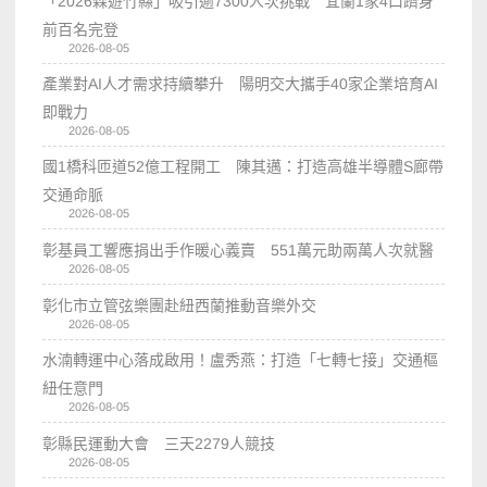
「2026森遊竹縣」吸引逾7300人次挑戰 宜蘭1家4口躋身
前百名完登
2026-08-05
產業對AI人才需求持續攀升 陽明交大攜手40家企業培育AI
即戰力
2026-08-05
國1橋科匝道52億工程開工 陳其邁：打造高雄半導體S廊帶
交通命脈
2026-08-05
彰基員工響應捐出手作暖心義賣 551萬元助兩萬人次就醫
2026-08-05
彰化市立管弦樂團赴紐西蘭推動音樂外交
2026-08-05
水湳轉運中心落成啟用！盧秀燕：打造「七轉七接」交通樞
紐任意門
2026-08-05
彰縣民運動大會 三天2279人競技
2026-08-05