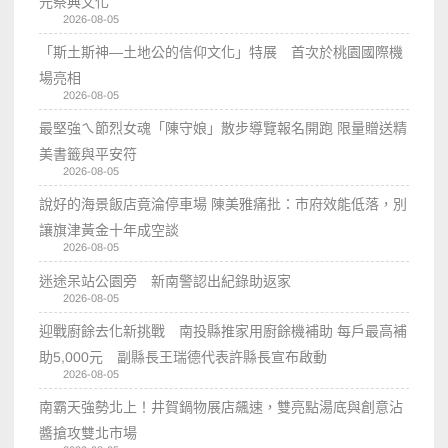
元祭典文化
2026-08-05
「斯土斯神—土地公的信仰文化」特展 首次於桃園國際機
場亮相
2026-08-05
最堅強ㄟ節烈女魂「陳守娘」散步導覽報名開跑 限量贈送精
美書籤與平安符
2026-08-05
說好的海景飯店竟淪停車場 陳美雅痛批：市府效能低落，別
讓旗津黃金十年成空談
2026-08-05
迷途呆站公園旁 新南警認出紀錄助返家
2026-08-05
迎戰廚餘去化新挑戰 南投縣推家用廚餘機補助 每戶最高補
助5,000元 副縣長王瑞德代表許縣長宣布啟動
2026-08-05
南霸天強勢北上！井賀鍋物展店飆速，雙亮點湯底與創意沾
醬搶攻雙北市場