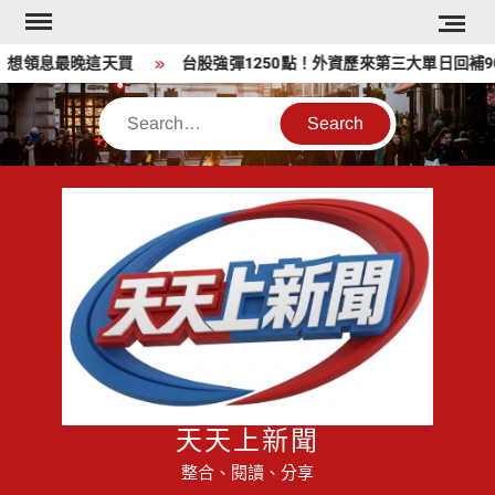
Skip
to
 想領息最晚這天買
台股強彈1250點！外資歷來第三大單日回補903
content
Search
天天上新聞
整合、閱讀、分享