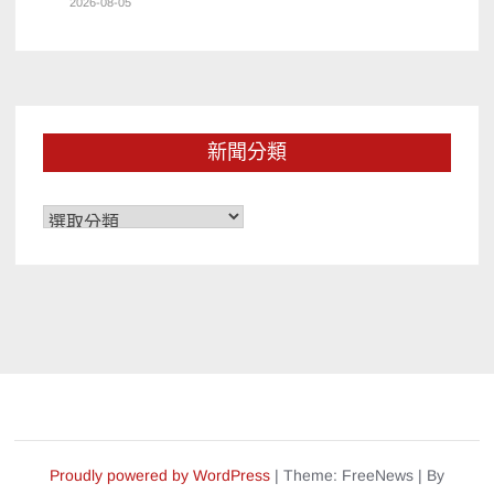
2026-08-05
新聞分類
新
聞
分
類
Proudly powered by WordPress
|
Theme: FreeNews
|
By