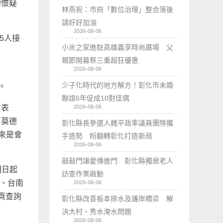
的懷疑
林燕祝：市府「數位治理」整合落後
請好好加油
2026-08-06
5人接
小米之家進駐高雄義享時尚廣場 父
親節開幕祭三重超狂優惠
2026-08-06
少子化時代的地方解方！彰化市未婚
。
聯誼6年促成10對佳偶
2026-08-06
哲表
有莫德
彰化縣長參選人魏平政率議員團隊攜
來是會
手造勢 盼翻轉彰化打造新局
2026-08-06
敲敲門讓愛傳進門 彰化縣獨居老人
明日起
訪查作業啟動
院、台南
2026-08-06
頁查詢
彰化縣改善板本排水及護岸橋梁 解
決大村、秀水淹水問題
2026-08-06