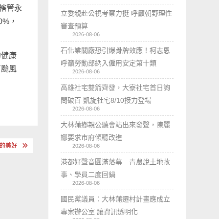
轄管永
立委親赴公視考察力挺 呼籲朝野理性
0%，
審查預算
2026-08-06
石化業關廠恐引爆骨牌效應！柯志恩
的健康
呼籲勞動部納入僱用安定第十類
有颱風
2026-08-06
高雄社宅雙箭齊發，大寮社宅首日詢
問破百 凱旋社宅8/10接力登場
2026-08-06
大林蒲鄉親公聽會站出來發聲，陳麗
娜要求市府傾聽改進
命的美好
2026-08-06
港都好聲音圓滿落幕 青農說土地故
事、學員二度回鍋
2026-08-06
國民黨議員：大林蒲遷村計畫應成立
專案辦公室 讓資訊透明化