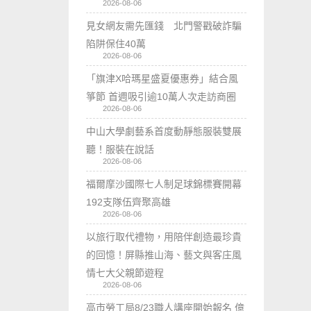
2026-08-06
見女網友需先匯錢 北門警戳破詐騙
陷阱保住40萬
2026-08-06
「旗津X哈瑪星盛夏優惠券」結合風
箏節 首週吸引逾10萬人次走訪商圈
2026-08-06
中山大學劇藝系首度動靜態服裝雙展
聽！服裝在說話
2026-08-06
福爾摩沙國際七人制足球錦標賽開幕
192支隊伍齊聚高雄
2026-08-06
以旅行取代禮物，用陪伴創造最珍貴
的回憶！屏縣推山海、藝文與客庄風
情七大父親節遊程
2026-08-06
高市勞工局8/23職人講座開始報名 億