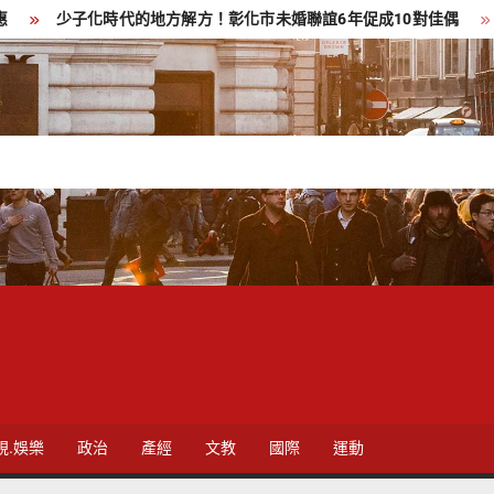
少子化時代的地方解方！彰化市未婚聯誼6年促成10對佳偶
彰化
視.娛樂
政治
產經
文教
國際
運動