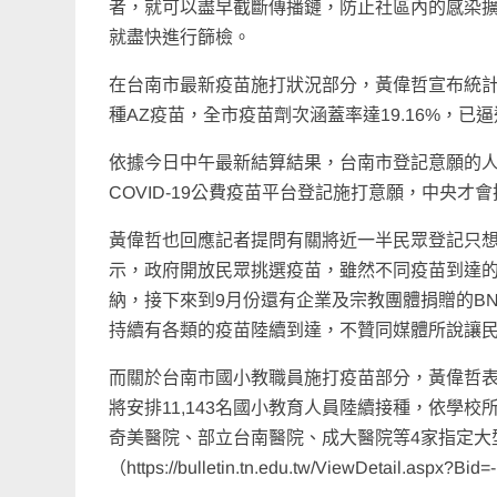
者，就可以盡早截斷傳播鏈，防止社區內的感染
就盡快進行篩檢。
在台南市最新疫苗施打狀況部分，黃偉哲宣布統計至7月
種AZ疫苗，全市疫苗劑次涵蓋率達19.16%，已逼
依據今日中午最新結算結果，台南市登記意願的人
COVID-19公費疫苗平台登記施打意願，中央
黃偉哲也回應記者提問有關將近一半民眾登記只
示，政府開放民眾挑選疫苗，雖然不同疫苗到達
納，接下來到9月份還有企業及宗教團體捐贈的B
持續有各類的疫苗陸續到達，不贊同媒體所說讓
而關於台南市國小教職員施打疫苗部分，黃偉哲表示
將安排11,143名國小教育人員陸續接種，依學校
奇美醫院、部立台南醫院、成大醫院等4家指定大
（https://bulletin.tn.edu.tw/ViewDetail.aspx?B