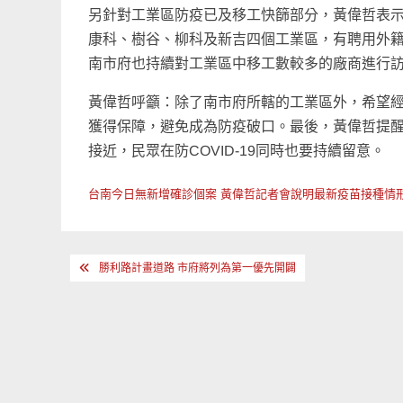
另針對工業區防疫已及移工快篩部分，黃偉哲表示
康科、樹谷、柳科及新吉四個工業區，有聘用外籍移
南市府也持續對工業區中移工數較多的廠商進行
黃偉哲呼籲：除了南市府所轄的工業區外，希望
獲得保障，避免成為防疫破口。最後，黃偉哲提
接近，民眾在防COVID-19同時也要持續留意。
台南今日無新增確診個案 黃偉哲記者會說明最新疫苗接種情
文
勝利路計畫道路 市府將列為第一優先開闢
章
導
覽