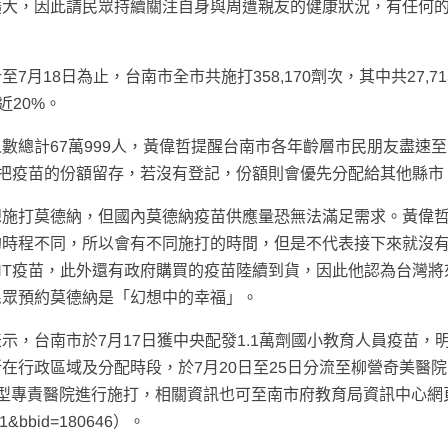
擴大，因此請民眾持續關注自身與周遭親友的健康狀況，有任何
18日為止，台南市全市共施打358,170劑次，其中共27,71
近20%。
數總計67萬999人，黃偉哲提醒台南市各年齡層市民朋友盡速至
才會把疫苗的份額留存，若沒有登記，份額則會優先分配給其他縣市
想施打莫德納，但國內莫德納疫苗供應量恐無法滿足需求。黃偉
的時程不同，所以會有不同施打的時間，但是不代表接下來就沒
NT疫苗，此外還有政府購買的疫苗陸續到貨，因此他認為台灣將
民眾預約莫德納是「幻想中的幸福」。
，台南市於7月17日獲中央配發1.1萬劑國小教育人員疫苗，
所在行政區域及分配時段，於7月20日至25日分流至柳營奇美醫
型專責醫院進行施打，相關資訊也可至南市府教育局資訊中心網
id=-1&bbid=180646）。