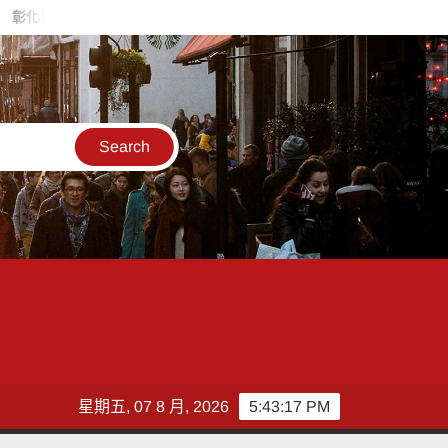
縣長參選人魏平政率議員團隊攜手造勢 盼翻轉彰化打造新局
敲敲
星期五, 07 8 月, 2026
5:43:18 PM