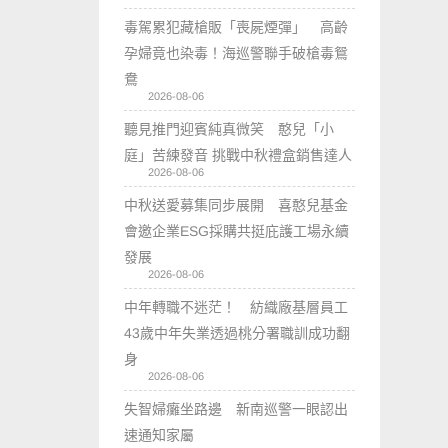
毒駕累犯藏槍販「喪屍煙彈」 高齡
孕婦竟也染毒！海巡警聯手破槍毒鴛
鴦
2026-08-06
聽見推門迎賓純真微笑 憨兒「小
庭」苦練發音 挑戰中秋禮盒銷售達人
2026-08-06
中秋送愛募集同步展開 喜憨兒基金
會邀企業ESG採購共挺庇護工場永續
發展
2026-08-06
中年轉職不迷茫！ 紡織廠基層員工
43歲中年失業透過桃分署職訓成功翻
身
2026-08-06
失智婦癱坐路邊 新南巡警一眼認出
速通知家屬