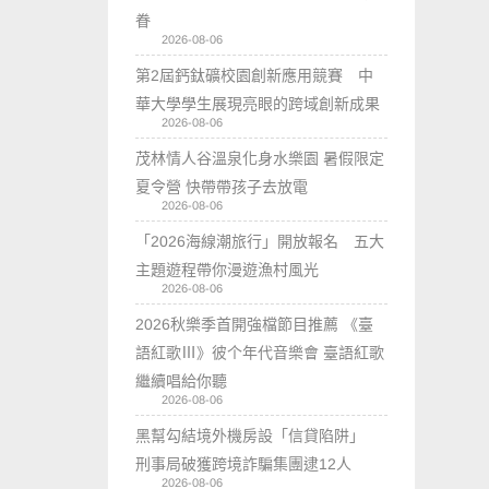
眷
2026-08-06
第2屆鈣鈦礦校園創新應用競賽 中
華大學學生展現亮眼的跨域創新成果
2026-08-06
茂林情人谷溫泉化身水樂園 暑假限定
夏令營 快帶帶孩子去放電
2026-08-06
「2026海線潮旅行」開放報名 五大
主題遊程帶你漫遊漁村風光
2026-08-06
2026秋樂季首開強檔節目推薦 《臺
語紅歌Ⅲ》彼个年代音樂會 臺語紅歌
繼續唱給你聽
2026-08-06
黑幫勾結境外機房設「信貸陷阱」
刑事局破獲跨境詐騙集團逮12人
2026-08-06