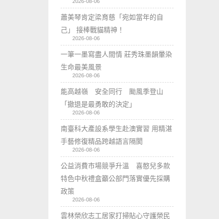
2026-08-06
蕭美琴肯定梁育慈「宛如當年的自
己」 接棒戰貓精神！
2026-08-06
一筆一墨寫盡人間情 莊秀珠墨韻暈染
生命最美風景
2026-08-06
能高越嶺 安全同行 颱風季登山
「撤退是最勇敢的決定」
2026-08-06
南臺科大產設系學生赴澳實習 用精湛
手藝修復精品跨越語言隔閡
2026-08-06
公益消費市場競爭升溫 喜憨兒多款
特色中秋禮盒籲公部門落實優先採購
政策
2026-08-06
雲林榮欣志工居家打掃貼心守護榮民