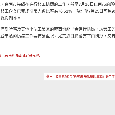
，台南市持續在進行移工快篩的工作，截至7月16日止南市府所
工企業已完成快篩人數比率為70.51%，預計至7月25日可達9
訪視與輔導。
經濟部所轄及其他小型工業區的廠商也能配合進行快篩，讓勞工
醒登革熱的防疫工作要持續重視，尤其近日將會有下雨情形，又
形（民時新聞社/陳宥森報導）
臺中市油畫家協會會員聯展 用細膩的筆觸繪製生