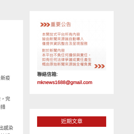
聯絡信箱:
最新疫
mknews1688@gmail.com
驗，完
種措
近期文章
出感染