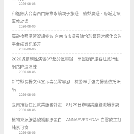
2026-08-06
和逸飯店台南西門館推永續親子旅遊 酪梨農遊、府城走讀
寓教於樂
2026-08-06
高齡換照講習資訊零散 台南市市議員陳怡珍籲建常態化公告
平台縮資訊落差
2026-08-06
2026城鎮韌性演習8/7起分區舉辦 高鐵提醒旅客注意行動
網路降速演練
2026-08-06
新竹縣長楊文科宣示毒品零容忍 檢警聯手強力掃蕩依托咪
酯
2026-08-06
臺南推新住民就業服務計畫 8月29日辦理講座暨職場參訪
2026-08-06
植物來源胺基酸補膠原蛋白 ANNAEVERYDAY 白雪飲主打
純素可食
2026-08-06