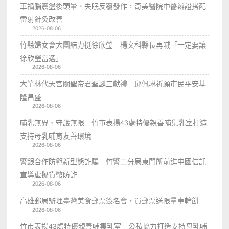
車禍腦震盪後頭暈、失眠反覆發作，奇美醫院中醫辨證搭配
雷射針灸改善
2026-08-06
竹縣婦女會大團結力挺徐欣瑩 楊文科縣長再喊「一定要讓
徐欣瑩當選」
2026-08-06
大竿林代天宮關聖帝君聖誕三獻禮 邱佩琳祈願市民平安基
隆昌盛
2026-08-06
哺乳無界、守護無限 竹市表揚43處特優親善哺集乳室打造
支持母乳哺育友善環境
2026-08-06
警銀合作防範新型態詐騙 竹警二分局東門所前進中國信託
宣導虛擬貨幣防詐
2026-08-06
高雄郵局辦理臺灣美食郵票簽名會，買郵票送限量車輪餅
2026-08-06
竹市表揚43處特優親善哺集乳室 公私協力打造支持母乳哺