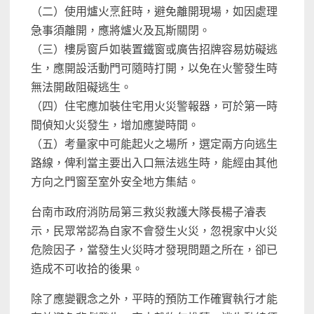
（二）使用爐火烹飪時，避免離開現場，如因處理
急事須離開，應將爐火及瓦斯關閉。
（三）樓房窗戶如裝置鐵窗或廣告招牌容易妨礙逃
生，應開設活動門可隨時打開，以免在火警發生時
無法開啟阻礙逃生。
（四）住宅應加裝住宅用火災警報器，可於第一時
間偵知火災發生，增加應變時間。
（五）考量家中可能起火之場所，選定兩方向逃生
路線，俾利當主要出入口無法逃生時，能經由其他
方向之門窗至室外安全地方集結。
台南市政府消防局第三救災救護大隊長楊子濬表
示，民眾常認為自家不會發生火災，忽視家中火災
危險因子，當發生火災時才發現問題之所在，卻已
造成不可收拾的後果。
除了應變觀念之外，平時的預防工作確實執行才能