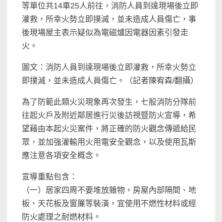
等單位共14車25人前往，消防人員到達現場後立即
灌救，所幸火勢立即撲滅，並未造成人員傷亡，事
後現場屋主表示疑似為電磁爐因電器因素引發走
火。
圖文：消防人員到達現場後立即灌救，所幸火勢立
即撲滅，並未造成人員傷亡。（記者陳宥森/翻攝）
為了防範此類火災現象再次發生，七股消防分隊前
往起火戶及附近鄰居進行災後訪視暨防火宣導，希
望藉由本起火災案件，將正確的防火觀念傳遞給民
眾，並加強灌輸用火用電安全觀念，以及使用瓦斯
應注意各項安全概念。
宣導重點包含：
（一）居家四周不要堆放雜物，房屋內部隔間、地
板、天花板及窗簾等裝潢，宜使用不燃性材料或經
防火處理之耐燃材料。