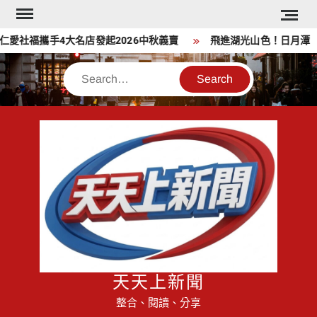
Skip
to
社福攜手4大名店發起2026中秋義賣
飛進湖光山色！日月潭「4
content
Search
天天上新聞
整合、閱讀、分享