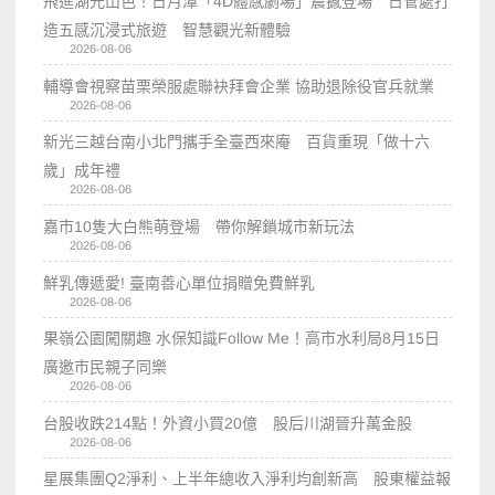
飛進湖光山色！日月潭「4D體感劇場」震撼登場 日管處打
造五感沉浸式旅遊 智慧觀光新體驗
2026-08-06
輔導會視察苗栗榮服處聯袂拜會企業 協助退除役官兵就業
2026-08-06
新光三越台南小北門攜手全臺西來庵 百貨重現「做十六
歲」成年禮
2026-08-06
嘉市10隻大白熊萌登場 帶你解鎖城市新玩法
2026-08-06
鮮乳傳遞愛! 臺南善心單位捐贈免費鮮乳
2026-08-06
果嶺公園闖關趣 水保知識Follow Me！高市水利局8月15日
廣邀市民親子同樂
2026-08-06
台股收跌214點！外資小買20億 股后川湖晉升萬金股
2026-08-06
星展集團Q2淨利、上半年總收入淨利均創新高 股東權益報