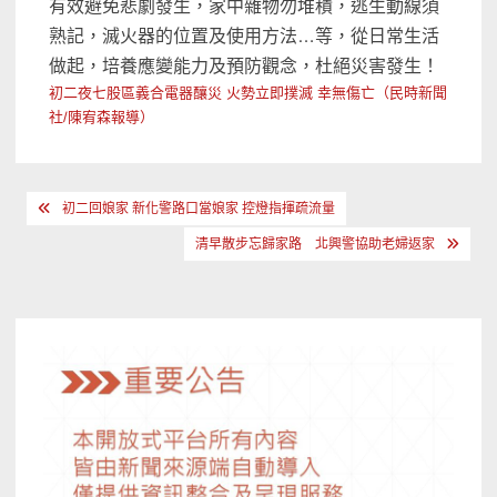
有效避免悲劇發生，家中雜物勿堆積，逃生動線須
熟記，滅火器的位置及使用方法…等，從日常生活
做起，培養應變能力及預防觀念，杜絕災害發生！
初二夜七股區義合電器釀災 火勢立即撲滅 幸無傷亡（民時新聞
社/陳宥森報導）
文
初二回娘家 新化警路口當娘家 控燈指揮疏流量
章
清早散步忘歸家路 北興警協助老婦返家
導
覽