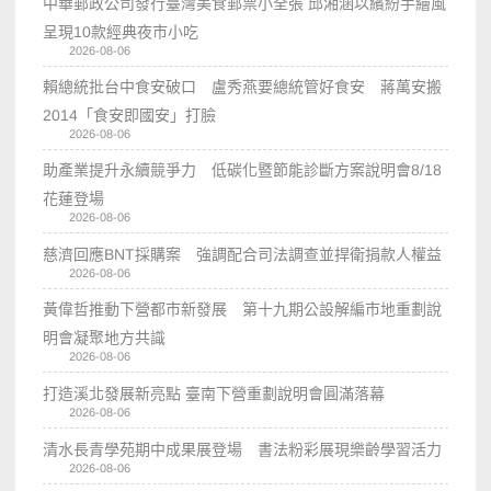
中華郵政公司發行臺灣美食郵票小全張 邱湘涵以繽紛手繪風
呈現10款經典夜市小吃
2026-08-06
賴總統批台中食安破口 盧秀燕要總統管好食安 蔣萬安搬
2014「食安即國安」打臉
2026-08-06
助產業提升永續競爭力 低碳化暨節能診斷方案說明會8/18
花蓮登場
2026-08-06
慈濟回應BNT採購案 強調配合司法調查並捍衛捐款人權益
2026-08-06
黃偉哲推動下營都市新發展 第十九期公設解編市地重劃說
明會凝聚地方共識
2026-08-06
打造溪北發展新亮點 臺南下營重劃說明會圓滿落幕
2026-08-06
清水長青學苑期中成果展登場 書法粉彩展現樂齡學習活力
2026-08-06