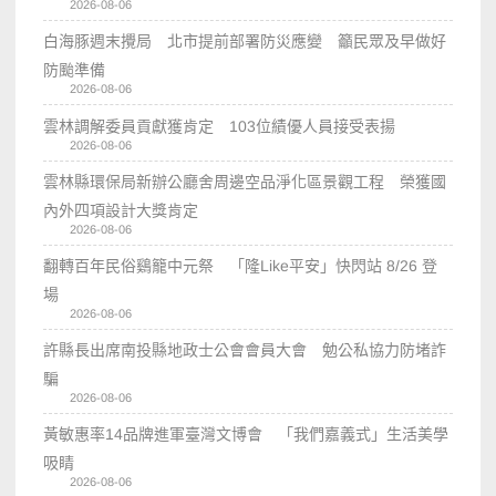
2026-08-06
白海豚週末攪局 北市提前部署防災應變 籲民眾及早做好
防颱準備
2026-08-06
雲林調解委員貢獻獲肯定 103位績優人員接受表揚
2026-08-06
雲林縣環保局新辦公廳舍周邊空品淨化區景觀工程 榮獲國
內外四項設計大獎肯定
2026-08-06
翻轉百年民俗鷄籠中元祭 「隆Like平安」快閃站 8/26 登
場
2026-08-06
許縣長出席南投縣地政士公會會員大會 勉公私協力防堵詐
騙
2026-08-06
黃敏惠率14品牌進軍臺灣文博會 「我們嘉義式」生活美學
吸睛
2026-08-06