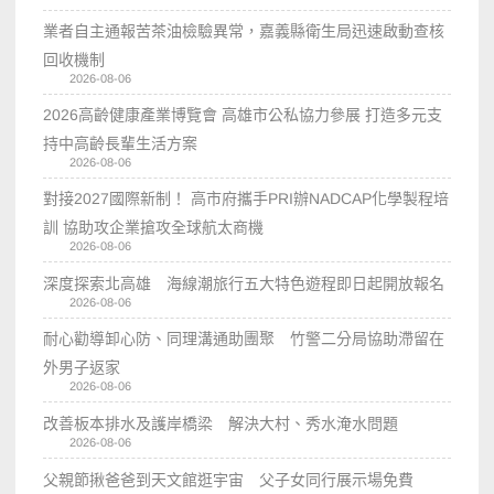
業者自主通報苦茶油檢驗異常，嘉義縣衛生局迅速啟動查核
回收機制
2026-08-06
2026高齡健康產業博覽會 高雄市公私協力參展 打造多元支
持中高齡長輩生活方案
2026-08-06
對接2027國際新制！ 高市府攜手PRI辦NADCAP化學製程培
訓 協助攻企業搶攻全球航太商機
2026-08-06
深度探索北高雄 海線潮旅行五大特色遊程即日起開放報名
2026-08-06
耐心勸導卸心防、同理溝通助團聚 竹警二分局協助滯留在
外男子返家
2026-08-06
改善板本排水及護岸橋梁 解決大村、秀水淹水問題
2026-08-06
父親節揪爸爸到天文館逛宇宙 父子女同行展示場免費