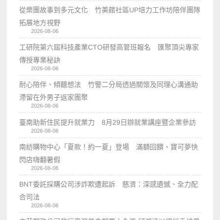
從樂團故事到多元文化 竹美館社區UP培力工作坊陪伴團隊
拓展地方視野
2026-08-06
工研院第六屆科技產業CTO研發高管班報名 匯聚頂尖專家
傳授專業秘訣
2026-08-06
耐心陪伴、傾聽想法 竹警二分局透過關懷及同理心溝通助
滯留在外男子返家團聚
2026-08-06
臺南助新住民提升就業力 8月29日辦就業講座暨企業參訪
2026-08-06
南紡購物中心「夏款！約一夏」登場 滿額回饋、寶可夢快
閃店嗨翻暑假
2026-08-06
BNT委託採購公司涉詐欺遭起訴 慈濟：深感遺憾、全力配
合司法
2026-08-06