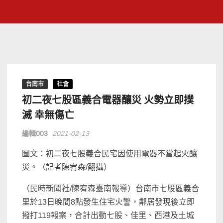
台南市
社會
初二夜七股區義合電器釀災 火勢立即撲
滅 幸無傷亡
編輯003
2021-02-13
圖文：初二夜七股義合民宅因使用電器不當起火釀
災。（記者陳宥森/翻攝）
（民時新聞社/陳宥森臺南報導）台南市七股區義合
里於13日晚間8點發生住宅火警，鄰居發現後立即
撥打119報案，合計出動七股、佳里、西港及土城