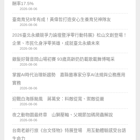
酬率17.5%
2026-08-06
臺南育兒8年有成！黃偉哲打造安心生養育兒神隊友
2026-08-06
2026臺北永續競爭力論壇暨淨零行動特展》松山文創登場！
企業、市民化身淨零英雄，成就臺北永續未來
2026-08-06
銀髮好聲音岡山場初賽 93歲高齡奶奶載歌載舞博喝采
2026-08-06
掌握AI時代治理新趨勢 嘉縣邀專家分享AI法規與公務應用
實務
2026-08-06
迎戰白海豚颱風 蔣萬安：料敵從寬、禦敵從嚴
2026-08-06
夜之動物園最終章 山獅壓軸、父親節加碼爬蟲解說
2026-08-06
台南老爺行旅《台文怪物》特展登場 用互動體驗感受台語
生命力