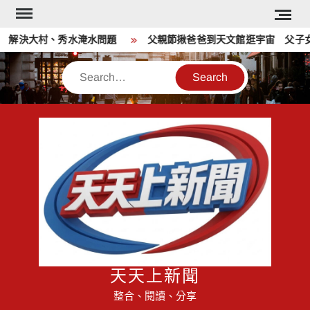
Skip
to
 解決大村、秀水淹水問題
父親節揪爸爸到天文館逛宇宙 父子女
content
Search
天天上新聞
整合、閱讀、分享