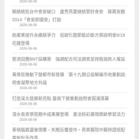
2026-08-06
賴總統批台中食安破口 盧秀燕要總統管好食安 蔣萬安搬
2014「食安即國安」打臉
2026-08-06
助產業提升永續競爭力 低碳化暨節能診斷方案說明會8/18
花蓮登場
2026-08-06
慈濟回應BNT採購案 強調配合司法調查並捍衛捐款人權益
2026-08-06
黃偉哲推動下營都市新發展 第十九期公設解編市地重劃說
明會凝聚地方共識
2026-08-06
打造溪北發展新亮點 臺南下營重劃說明會圓滿落幕
2026-08-06
清水長青學苑期中成果展登場 書法粉彩展現樂齡學習活力
2026-08-06
車禍腦震盪後頭暈、失眠反覆發作，奇美醫院中醫辨證搭配
雷射針灸改善