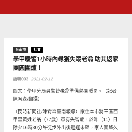
台南市
社會
學甲暖警1小時內尋獲失蹤老翁 助其返家
團圓圍爐！
編輯003
2021-02-12
圖文：學甲分局員警替老翁準備熱食暖胃。（記者
陳宥森/翻攝）
（民時新聞社/陳宥森臺南報導）家住本市將軍區西
甲里黃姓老翁（77歲）患有失智症，於昨（11）日
除夕16時30分許徒步外出後遲遲未歸，家人圍爐久