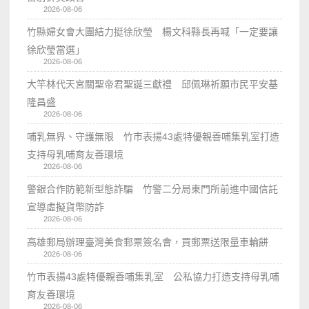
2026-08-06
竹縣婦女會大團結力挺徐欣瑩 楊文科縣長再喊「一定要讓
徐欣瑩當選」
2026-08-06
大竿林代天宮關聖帝君聖誕三獻禮 邱佩琳祈願市民平安基
隆昌盛
2026-08-06
哺乳無界、守護無限 竹市表揚43處特優親善哺集乳室打造
支持母乳哺育友善環境
2026-08-06
警銀合作防範新型態詐騙 竹警二分局東門所前進中國信託
宣導虛擬貨幣防詐
2026-08-06
高雄郵局辦理臺灣美食郵票簽名會，買郵票送限量車輪餅
2026-08-06
竹市表揚43處特優親善哺集乳室 公私協力打造支持母乳哺
育友善環境
2026-08-06