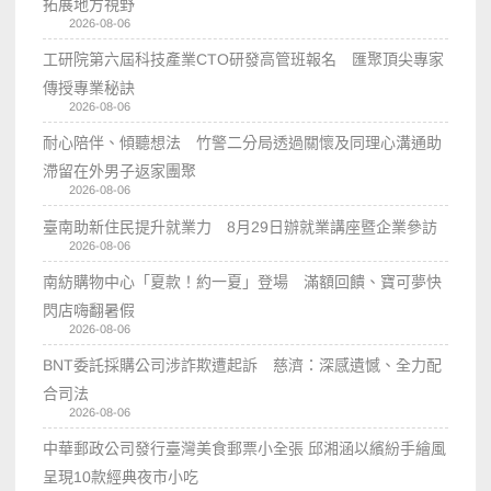
拓展地方視野
2026-08-06
工研院第六屆科技產業CTO研發高管班報名 匯聚頂尖專家
傳授專業秘訣
2026-08-06
耐心陪伴、傾聽想法 竹警二分局透過關懷及同理心溝通助
滯留在外男子返家團聚
2026-08-06
臺南助新住民提升就業力 8月29日辦就業講座暨企業參訪
2026-08-06
南紡購物中心「夏款！約一夏」登場 滿額回饋、寶可夢快
閃店嗨翻暑假
2026-08-06
BNT委託採購公司涉詐欺遭起訴 慈濟：深感遺憾、全力配
合司法
2026-08-06
中華郵政公司發行臺灣美食郵票小全張 邱湘涵以繽紛手繪風
呈現10款經典夜市小吃