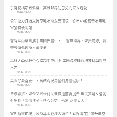
手寫祝福最有溫度 高雄郵局助憨兒向家人說愛
2026-08-06
公私協力打造支持母乳哺育友善環境 竹市43處親善哺集乳
室獲特優認證
2026-08-06
醫聲室內樂團攜手無國界醫生， 「醫無國界・聲援前線」音
樂會傳遞醫療人道使命
2026-08-06
高雄大學科教中心跨越中央山脈 串聯跨校師資培育科學探究
人才
2026-08-06
菜園仔歡喜慶生，吳銘賜祝壽星們身體健康！
2026-08-06
曾涉毒駕、如今又因未付扶養費遭前妻提告 里民質疑左營劉
姓里長「關懷孩子、熱心公益」形象 落差太大！
2026-08-06
富坦新興市場月收益基金經理人訪台！看好潛在貨幣升值空