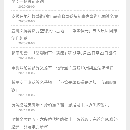
單：一趟搞定兩週
2026-08-06
支援在地年輕藝術創作 高雄郵局邀請插畫家舉辦見面簽名會
2026-08-06
臺灣文博會點亮空總文化基地 「第零位元」五大展區回歸
創作起點
2026-08-06
颱風影響 「梨饗樹下生活節」延期至8月22日至23日舉行
2026-08-06
軍警消加薪預算又落空 張惇涵：最晚10月與立法院溝通
2026-08-06
蔣萬安回應遮簽名爭議：「不管是麵線還是油飯，我都很喜
歡」
2026-08-06
洗腎總是皮膚癢、骨頭痛？醫：恐是副甲狀腺失控警訊
2026-08-06
平鎮金陵路五、六段替代道路動土 張善政：完善台66聯外
路網、紓解地方壅塞