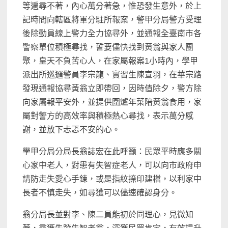
等遍尋不著，內心萬分著急，惟恐發生意外，於上
記時間向轄區將軍分駐所報案，警甲分局警方受理
後除動員線上警力全力協尋外，並通報全臺南市各
警察單位積極尋找，誓要儘快找到黃翁與家人團
聚，皇天不負苦心人，在家屬報案1小時內，學甲
派出所巡邏警員李宗龍、實習生陳宣羽，在華宗路
發現通報協尋黃翁立即帶回，因時值除夕，警方除
向家屬報平安外，並提供圍爐年菜陪黃翁食用，家
屬對警方的高效率與積極熱心尋找，表示萬分感
謝，並放下忐忑不安的心。
學甲分局分局長翁誌宏在此呼籲：民眾平時應多關
心家中老人，對患有失智症老人，可以向市政府申
請防走失愛心手鍊，或是指紋捺印建檔，以利家中
長者不慎走失，如尋獲可以儘速確認身分。
翁分局長並對李、陳二員能初於同理心，見微知