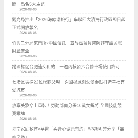
間 點名5大主題
2026-08-06
觀光局推出「2026海線潮旅行」串聯四大濱海行政區即日起
正式開放報名
2026-08-06
竹警二分局東門所x中國信託 宣導虛擬貨幣防詐守護民眾
財產安全
2026-08-06
謝國樑促台肥速交租約 一週內核發六合停車場使用許可
2026-08-06
七堵區表揚22位模範父親 謝國樑感謝父愛奉獻打造幸福有
愛城市
2026-08-06
放棄美妝穿上重裝！勞動部南分署16歲女銲將 全國技能競
賽奪牌
2026-08-06
臺南家庭教育×華醫「與身心健康有約」8/8胡明芳分享「無
齒之痛」