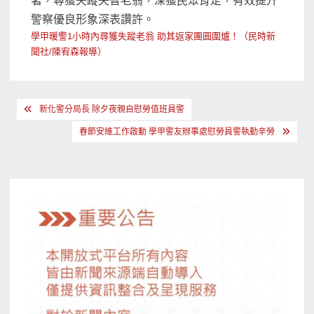
著，尋獲失蹤失智老翁，深獲民眾肯定，有效提升
警察優良形象深表讚許。
學甲暖警1小時內尋獲失蹤老翁 助其返家團圓圍爐！（民時新
聞社/陳宥森報導）
文
新化警分局長 除夕夜親自慰勞值班員警
章
春節安維工作啟動 學甲警友辦事處慰勞員警執勤辛勞
導
覽