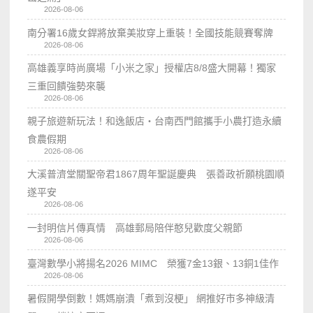
2026-08-06
南分署16歲女銲將放棄美妝穿上重裝！全國技能競賽奪牌
2026-08-06
高雄義享時尚廣場「小米之家」授權店8/8盛大開幕！獨家
三重回饋強勢來襲
2026-08-06
親子旅遊新玩法！和逸飯店‧台南西門館攜手小農打造永續
食農假期
2026-08-06
大溪普濟堂關聖帝君1867周年聖誕慶典 張善政祈願桃園順
遂平安
2026-08-06
一封明信片傳真情 高雄郵局陪伴憨兒歡度父親節
2026-08-06
臺灣數學小將揚名2026 MIMC​ 榮獲7金13銀、13銅1佳作
2026-08-06
暑假開學倒數！媽媽崩潰「煮到沒梗」 網推好市多神級清