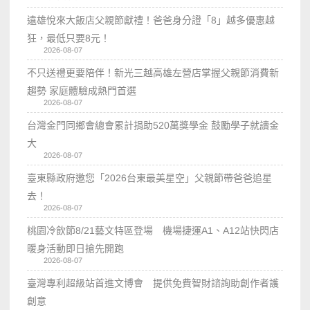
遠雄悅來大飯店父親節獻禮！爸爸身分證「8」越多優惠越
狂，最低只要8元！
2026-08-07
不只送禮更要陪伴！新光三越高雄左營店掌握父親節消費新
趨勢 家庭體驗成熱門首選
2026-08-07
台灣金門同鄉會總會累計捐助520萬獎學金 鼓勵學子就讀金
大
2026-08-07
臺東縣政府邀您「2026台東最美星空」父親節帶爸爸追星
去！
2026-08-07
桃園冷飲節8/21藝文特區登場 機場捷運A1、A12站快閃店
暖身活動即日搶先開跑
2026-08-07
臺灣專利超級站首進文博會 提供免費智財諮詢助創作者護
創意