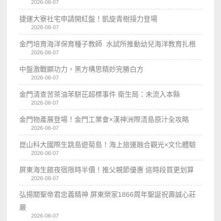
2026-08-07
捷運大寮社宅申請開紅盤！凱旋青樹接力登場
2026-08-07
金門培育海洋保育種子教師 水試所推動幼兒海洋教育扎根
2026-08-07
中盤激戰顯功力，黑方構思精妙完勝白方
2026-08-07
金門清查苦茶油苯駢芘超標事件 衛生局：未流入本縣
2026-08-07
金門物產展登場！金門工業會×漢神洲際浯島原汁全攻略
2026-08-07
崑山科大國際生跳島遊菊島！海上旅運融合觀光×文化體驗
2026-08-07
屏東海生館夜宿限時半價！推父親節優惠 這時段買更划算
2026-08-07
弘揚關聖帝君忠義精神 屏東榮家1866周年聖誕祝壽誠心莊
嚴
2026-08-07