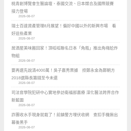
桃青創博覽會生醫論壇、泰國交流、日本媒合及國際競賽
接力登場
2026-08-07
瑞士百達資產管理8月展望！偏好中國以外的新興市場 看
好這些產業
2026-08-07
居酒屋美味搬回家！頂呱呱聯名日本「角瓶」推出角嗨尬炸
物組
2026-08-07
要再選先說清4000萬！吳子嘉秀票據 控鄭永金為鄭朝方
2018選縣長籌錢至今未還
2026-08-07
司法官學院犯研中心實地參訪衛福部嘉療 深化醫法跨界合作
新藍圖
2026-08-07
詐團收水手現身就栽了！前鎮警方埋伏收網 查扣手機揪出
幕後黑手
2026-08-07