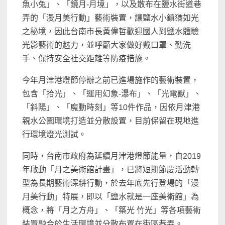
魚小兔」、「鏡月-月境」，以及散布在鹽水街道巷
弄的「漫月美行動」藝術裝置，讓鹽水小鎮猶如光
之秘境，因此台南市長黃偉哲歡迎國人到鹽水體驗
光影藝術的魅力，並呼籲大家做好戴口罩、勤洗
手、保持安全社交距離等防疫措施。
今年月津港燈節停辦之前已進場施作的藝術裝置，
包含「拾光」、「運用幻象-瀑布」、「光電獸」、
「斜陽」、「魔動時刻」等10件作品，因依月津港
親水公園環境打造並分散設置，目前保留在現地進
行環境燈光測試。
同時，台南市政府為延續月津港燈節能量，自2019
年啟動「月之美術館計畫」，已將短期節慶活動轉
型為長期藝術深耕行動，於去年底先行登場的「漫
月美行動」特展，即以「鹽水就是一座美術館」為
概念，將「月之方舟」、「築光 竹光」等各項藝術
裝置融合於生活環境並分散布置在街區巷弄。