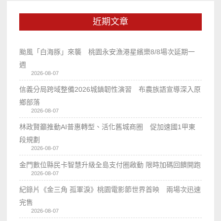
近期文章
颱風「白海豚」來襲 桃園永安漁港星繽樂8/8場次延期一
週
2026-08-07
信義分局跨域整備2026城鎮韌性演習 布農族語宣導深入原
鄉部落
2026-08-07
林政賢籲推動AI普惠轉型、活化舊城商圈 促加速國1甲東
段規劃
2026-08-07
金門數位縣民卡智慧升級全島支付圈啟動 限時加碼回饋開跑
2026-08-07
紀錄片《金三角 孤軍淚》桃園電影節世界首映 兩場次迅速
完售
2026-08-07