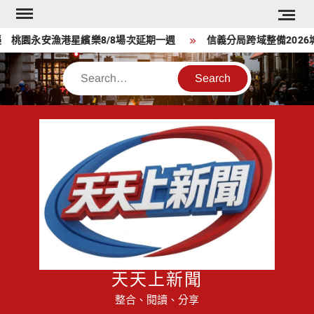
Skip
to
桃園永安漁港星繽樂8/8場次延期一週
信義分局跨域整備2026
content
Search
天天上新聞
整合、閱讀、分享