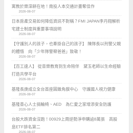
寓教於樂深耕在地！南投人本交通計畫奪佳作
2026-08-07
日本房產交易如何降低資訊不對稱？FMI JAPAN李丹翔解析
宅建士制度與重要事項說明
2026-08-07
【守護別人的孩子，也牽掛自己的孩子】 陳隊長以刑警父親
的體悟 向「少年隊警察爸爸」致敬！
2026-08-07
【百工達人】 從音樂教育到生命陪伴 黛玉老師以生命經驗
打造共學平台
2026-08-07
基隆長庚成立全台首座圓錐角膜中心 守護國人視力健康
2026-08-07
基隆善心人士捐輪椅、AED 為仁愛之家增添安全防護
2026-08-07
台股大跌資金沒跑！00929上周逆勢淨申購逾8萬張 高股
息ETF排名第二
2026-08-07