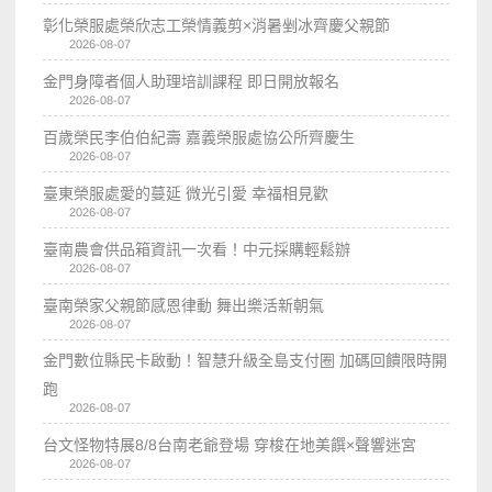
彰化榮服處榮欣志工榮情義剪×消暑剉冰齊慶父親節
2026-08-07
金門身障者個人助理培訓課程 即日開放報名
2026-08-07
百歲榮民李伯伯紀壽 嘉義榮服處協公所齊慶生
2026-08-07
臺東榮服處愛的蔓延 微光引愛 幸福相見歡
2026-08-07
臺南農會供品箱資訊一次看！中元採購輕鬆辦
2026-08-07
臺南榮家父親節感恩律動 舞出樂活新朝氣
2026-08-07
金門數位縣民卡啟動！智慧升級全島支付圈 加碼回饋限時開
跑
2026-08-07
台文怪物特展8/8台南老爺登場 穿梭在地美饌×聲響迷宮
2026-08-07