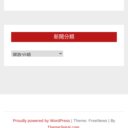
新聞分類
新
聞
分
類
Proudly powered by WordPress
|
Theme: FreeNews
|
By
ThemeSpiral.com
.