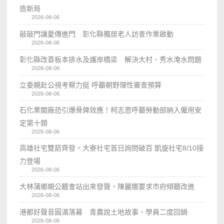
造新局
2026-08-06
敲敲門讓愛傳進門 彰化縣獨居老人訪查作業啟動
2026-08-06
彰化縣改善板本排水及護岸橋梁 解決大村、秀水淹水問題
2026-08-06
立委親赴公視考察力挺 呼籲朝野理性審查預算
2026-08-06
石化業關廠恐引爆骨牌效應！柯志恩呼籲勞動部納入僱用安
定第十類
2026-08-06
高雄社宅雙箭齊發，大寮社宅首日詢問破百 凱旋社宅8/10接
力登場
2026-08-06
大林蒲鄉親公聽會站出來發聲，陳麗娜要求市府傾聽改進
2026-08-06
港都好聲音圓滿落幕 青農說土地故事、學員二度回鍋
2026-08-06