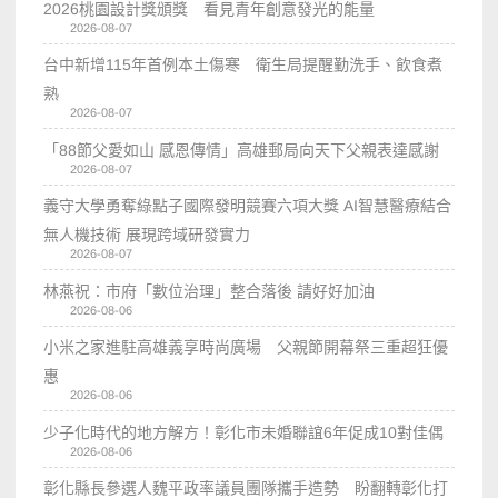
2026桃園設計獎頒獎 看見青年創意發光的能量
2026-08-07
台中新增115年首例本土傷寒 衛生局提醒勤洗手、飲食煮
熟
2026-08-07
「88節父愛如山 感恩傳情」高雄郵局向天下父親表達感謝
2026-08-07
義守大學勇奪綠點子國際發明競賽六項大獎 AI智慧醫療結合
無人機技術 展現跨域研發實力
2026-08-07
林燕祝：市府「數位治理」整合落後 請好好加油
2026-08-06
小米之家進駐高雄義享時尚廣場 父親節開幕祭三重超狂優
惠
2026-08-06
少子化時代的地方解方！彰化市未婚聯誼6年促成10對佳偶
2026-08-06
彰化縣長參選人魏平政率議員團隊攜手造勢 盼翻轉彰化打