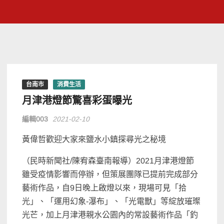
台南市
消費生活
月津港燈節驚喜彩蛋曝光
編輯003
2021-02-10
黃偉哲歡迎大家來鹽水小鎮探尋光之秘境
（民時新聞社/陳宥森臺南報導）2021月津港燈節
雖受疫情影響而停辦，但策展團隊已提前完成部分
藝術作品，自9日晚上啟燈以來，現場可見「拾
光」、「運用幻象-瀑布」、「光電獸」等綻放璀璨
光芒，加上月津港親水公園內的常設藝術作品「釣