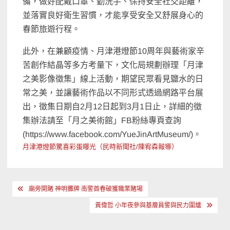
備，做好配戴口罩、勤洗手、保持安全社交距離，
並落實良好衛生習慣，才能享受安全又舒展身心的
春節旅遊行程。
此外，在兼顧疫情、月津港燈節10周年與藝術家辛
苦創作結晶等多方考量下，文化局規劃辦理「月津
之美影像徵集」線上活動，期望民眾看見鹽水的日
常之美，並讓藝術作品以不同形式透過網路平台展
出，徵集日期自2月12日起到3月1日止，詳細的徵
集辦法請至「月之美術館」FB粉絲專頁查詢
(https://www.facebook.com/YueJinArtMuseum/)。
月津港燈節驚喜彩蛋曝光（民時新聞社/陳宥森報導）
文
廟旁開賭 神明攤牌 南警首春破獲職業賭場
章
黃偉哲 小年夜參與基層員警與民力圍爐
導