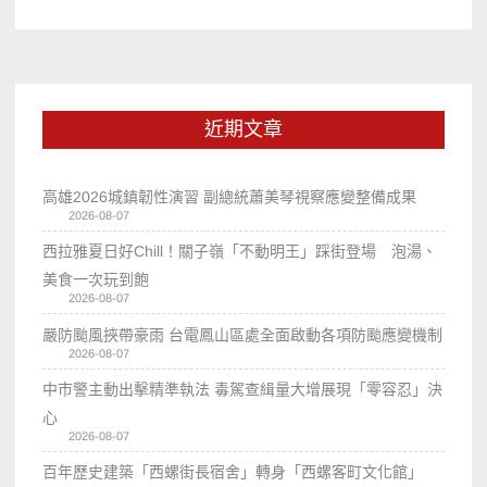
近期文章
高雄2026城鎮韌性演習 副總統蕭美琴視察應變整備成果
2026-08-07
西拉雅夏日好Chill！關子嶺「不動明王」踩街登場 泡湯、
美食一次玩到飽
2026-08-07
嚴防颱風挾帶豪雨 台電鳳山區處全面啟動各項防颱應變機制
2026-08-07
中市警主動出擊精準執法 毒駕查緝量大增展現「零容忍」決
心
2026-08-07
百年歷史建築「西螺街長宿舍」轉身「西螺客町文化館」