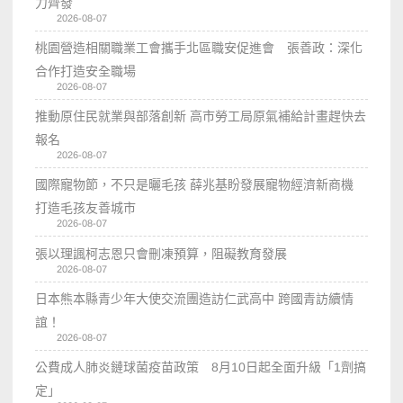
力齊發
2026-08-07
桃園營造相關職業工會攜手北區職安促進會 張善政：深化
合作打造安全職場
2026-08-07
推動原住民就業與部落創新 高市勞工局原氣補給計畫趕快去
報名
2026-08-07
國際寵物節，不只是曬毛孩 薛兆基盼發展寵物經濟新商機
打造毛孩友善城市
2026-08-07
張以理諷柯志恩只會刪凍預算，阻礙教育發展
2026-08-07
日本熊本縣青少年大使交流團造訪仁武高中 跨國青訪續情
誼！
2026-08-07
公費成人肺炎鏈球菌疫苗政策 8月10日起全面升級「1劑搞
定」