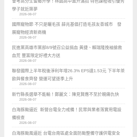
會考高分生留鄉升學！林園高中直升滿招 特色課程吸引優秀
學子就近築夢
2026-08-07
國際寵物節 不只是曬毛孩 薛兆基倡打造毛孩友善城市 發
展寵物經濟新商機
2026-08-07
民進黨高雄市黨部8/9號召公益捐血 黃捷、賴瑞隆挽袖搶救
血荒 豐富限定好禮大方送
2026-08-07
聯發國際上半年稅後淨利年增26.3% EPS達1.53元 下半年茶
飲與餐食齊發 營運可望逐季上升
2026-08-07
新竹縣長選舉不能輸！鄭麗文：陳見賢應不至於親痛仇快
2026-08-07
白海豚颱逼近 新營台電全力戒備！民眾與業者落實用電設
備檢查
2026-08-07
白海豚颱風逼近 台電台南區處全面防颱整備守護供電安全