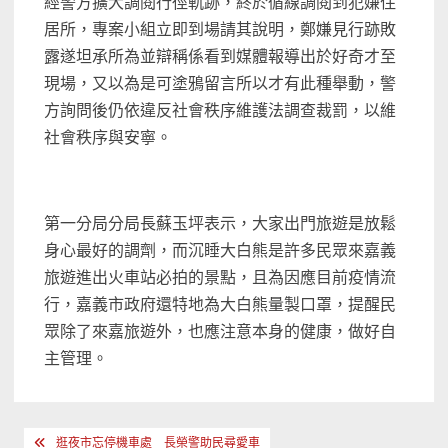
經警方擴大調閱行徑軌跡，終於循線調閱到犯嫌住
居所，專案小組立即到場請其說明，鄭嫌見行跡敗
露遂坦承所為並辯稱係看到媒體報導出於好奇才至
現場，又以為是可塗鴉留言所以才有此種舉動，警
方詢問後仍依違反社會秩序維護法調查裁罰，以維
社會秩序與安寧。
第一分局分局長蘇玉坪表示，大家出門旅遊是放鬆
身心最好的調劑，而沉睡大白熊是許多民眾來嘉義
旅遊進出火車站必拍的景點，且為因應目前疫情流
行，嘉義市政府還特地為大白熊量製口罩，提醒民
眾除了來嘉旅遊外，也應注意本身的健康，做好自
主管理。
文
逛夜市忘停機車處 長榮警助民尋愛車