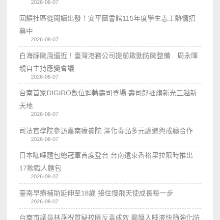
2026-08-07
回饋社區從閱讀出發！安平圖書館115年度學生志工熱情招
募中
2026-08-07
白海豚颱風逼近！臺灣港務公司提前啟動防颱整備 周永暉
親自主持應變會議
2026-08-07
台南首家DIGIRO數位迴轉壽司登場 壽司郎插旗新光三越新
天地
2026-08-07
司法官學院參訪嘉南療養院 深化毒品多元處遇與戒癮合作
2026-08-07
日本咖哩麵包總冠軍首度登台 台南遠東香格里拉限時推出
17款職人麵包
2026-08-07
臺南早療補助延伸至18歲 接住慢飛天使成長每一步
2026-08-07
台南市議員林燕祝質疑校園反毒成效 籲導入唾液快篩強化防