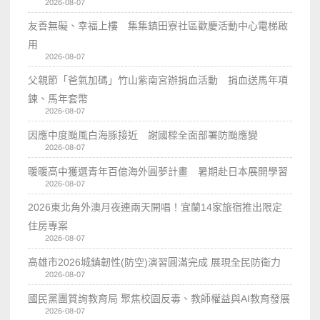
2026-08-07
友善無礙、幸福上樓 集集鎮田寮社區歡慶活動中心電梯啟
用
2026-08-07
父親節「爸氣加碼」竹山紫南宮辦捐血活動 捐血送馬年項
鍊、馬年套幣
2026-08-07
因應中度颱風白海豚接近 謝國樑全面部署防颱應變
2026-08-07
暖暖高中獲選青年百億海外圓夢計畫 暑期赴日本展開學習
2026-08-07
2026東北角外澳月夜連兩天開唱！宜蘭14家旅宿推出限定
住房專案
2026-08-07
高雄市2026城鎮韌性(防空)演習圓滿完成 展現全民防衛力
2026-08-07
國民黨團質詢教育局 聚焦校園反毒、教師權益與AI教育發展
2026-08-07