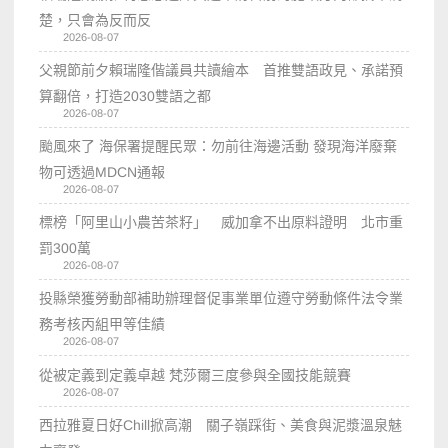
楚，只會為反而反
2026-08-07
父親節前夕賴瑞隆偕議員共讀繪本 首推雙語政見、承諾預
算翻倍，打造2030雙語之都
2026-08-07
颱風來了 海保署提醒民眾：勿前往海邊活動 發現海洋廢棄
物可透過MDCN通報
2026-08-07
標榜「阿里山小農苦茶籽」 威加拿不出原料證明 北市重
罰300萬
2026-08-07
投縣榮獲勞動部補助辦理督促事業單位遵守勞動條件法令業
務考核丙組甲等佳績
2026-08-07
從被定義到定義卓越 梵莎爾三度參與全國技能競賽
2026-08-07
西拉雅夏日好Chill掀高潮 關子嶺踩街、美食與泥漿溫泉魅