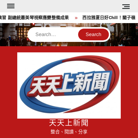
Skip
to
演習 副總統蕭美琴視察應變整備成果
西拉雅夏日好Chill！關子嶺
content
Search
天天上新聞
整合、閱讀、分享