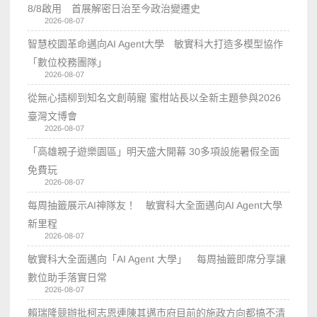
8/8啟用 首展解密日治至今政治變遷史
2026-08-07
智慧校園革命邁向AI Agent大學 敏實科大打造多模型協作
「數位校務團隊」
2026-08-07
從無心插柳到知名文創萌寵 蜜柑站長以全新主題參與2026
臺灣文博會
2026-08-07
「高雄親子遊樂園區」明天盛大開幕 30多項設施暑假全面
免費玩
2026-08-07
每周抽籤展示AI神隊友！ 敏實科大全面邁向AI Agent大學
新里程
2026-08-07
敏實科大全面邁向「AI Agent 大學」 每周抽籤即席分享讓
數位助手落實日常
2026-08-07
賴瑞隆競辦批柯志恩連陳其邁市府目前的施政方向都搞不清