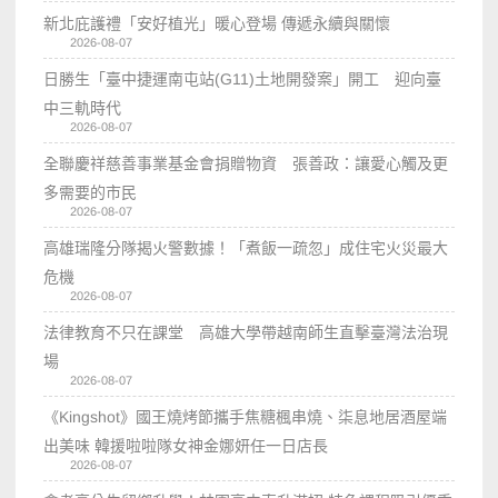
新北庇護禮「安好植光」暖心登場 傳遞永續與關懷
2026-08-07
日勝生「臺中捷運南屯站(G11)土地開發案」開工 迎向臺
中三軌時代
2026-08-07
全聯慶祥慈善事業基金會捐贈物資 張善政：讓愛心觸及更
多需要的市民
2026-08-07
高雄瑞隆分隊揭火警數據！「煮飯一疏忽」成住宅火災最大
危機
2026-08-07
法律教育不只在課堂 高雄大學帶越南師生直擊臺灣法治現
場
2026-08-07
《Kingshot》國王燒烤節攜手焦糖楓串燒、柒息地居酒屋端
出美味 韓援啦啦隊女神金娜妍任一日店長
2026-08-07