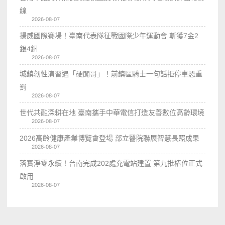
線
2026-08-07
揚威國際賽場！臺南代表隊征戰國際少年運動會 斬獲7金2
銀4銅
2026-08-07
城鎮韌性演習遇「硬闖哥」！前鎮區騎士一句話拒停車恐重
罰
2026-08-07
世代共融深耕在地 臺南攜手中華電信打造友善數位高齡環境
2026-08-07
2026高齡健康產業博覽會登場 部立醫院聯展智慧長照成果
2026-08-07
落實淨零永續！台南完成202處充電站建置 第九批樁位正式
啟用
2026-08-07