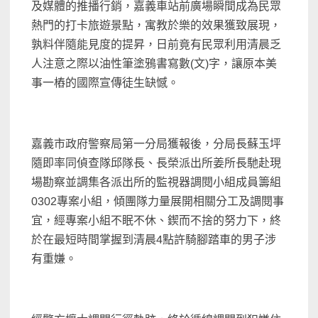
及媒體的推播行銷，嘉義車站前廣場瞬間成為民眾
熱門的打卡旅遊景點，寓教於樂的效果獲致展現，
孰料伴隨能見度的提昇，日前竟有民眾利用清晨乏
人注意之際以油性筆塗鴉書寫數(文)字，讓原本美
事一樁的國際宣傳徒生缺憾。
嘉義市政府警察局第一分局獲報後，分局長蘇玉坪
隨即率同偵查隊邱隊長、長榮派出所姜所長馳赴現
場勘察並調集各派出所的監視器調閱小組成員籌組
0302專案小組，傾團隊力量展開相關分工及調閱事
宜，經專案小組不眠不休、鍥而不捨的努力下，終
於在最短時間掌握到清晨4點許騎腳踏車的男子涉
有重嫌。