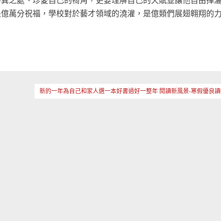
特異之處、珍愛自己的犄角，更要理解自己的天賦並讓他自由揮
億萬分祝福，學校對於藝才領域的澆灌，是億類們展翅翱翔的力量
新的一年為自己和家人選一本好書過好一整年 閱讀新風景-寒假優良