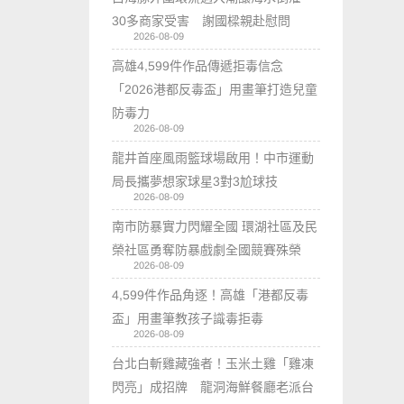
30多商家受害 謝國樑親赴慰問
2026-08-09
高雄4,599件作品傳遞拒毒信念
「2026港都反毒盃」用畫筆打造兒童
防毒力
2026-08-09
龍井首座風雨籃球場啟用！中市運動
局長攜夢想家球星3對3尬球技
2026-08-09
南市防暴實力閃耀全國 環湖社區及民
榮社區勇奪防暴戲劇全國競賽殊榮
2026-08-09
4,599件作品角逐！高雄「港都反毒
盃」用畫筆教孩子識毒拒毒
2026-08-09
台北白斬雞藏強者！玉米土雞「雞凍
閃亮」成招牌 龍洞海鮮餐廳老派台