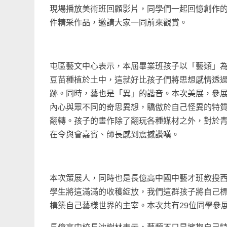
現場播放美術班回顧影片，同學們一起回憶創作
件精采作品，邀請大家一同前來觀賞。
屯區藝文中心表示，本屆畢業班孩子以「藝類」
豆苗種植於土中，這就好比孩子們將思想感情透
跡。同時，藝也是「異」的諧音。本次美展，參
內心與眾不同的奇思異想，驕傲於自己怪異的特
翻轉。孩子的畫作除了翻玩各種媒材之外，對於
在令與會嘉賓、師長感到震撼讚嘆。
本次策展人，同時也是長億高中國中藝才班教授
學生將這滿滿的收穫綻放，我們這群孩子將自己
構築自己藝樣世界的主宰。本次共有29位同學參