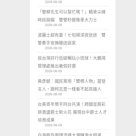
2026-08-09
「警察先生可以幫忙嗎？」轎車尖峰
時段拋錨 雙警秒變推車大力士
2026-08-09
波麗士超有愛！七旬婦深夜迷途 雙
警牽手安撫暖送返家
2026-08-09
搭台灣好行低碳暢玩小琉球！大鵬灣
管理處推出暑假好康
2026-08-09
黃彥毓：國民黨用「雙標人物」當發
言人，跟柯志恩一樣看不起高雄人
2026-08-09
台美青年樂手同台共演！跨國並肩彩
排激盪爵士新火花 展現台中爵士人才
培育成果
2026-08-09
白海豚外圍環流遇大潮釀海水倒灌