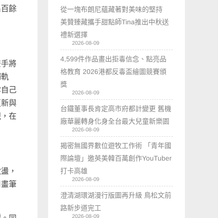
出百餘
從一塊布朗尼蘊藏著對美味的堅持
美贊臻藏攜手甜點師Tina推出中秋送
禮新選擇
2026-08-09
4,599件作品畫出拒毒信念、點亮品
雙手將
格教育 2026港都反毒盃繪圖競賽頒
觸軌
獎
露自己
2026-08-09
更新與
台鐵董事長肯定高市府都計變更 舊機
現，在
廠華麗轉身化身全台最大兒童新樂園
2026-08-09
揭密無國界數位遊牧工作術 「青年國
際論壇」邀英美韓百萬創作YouTuber
打卡高雄
激盪，
2026-08-09
用畫筆
澄清湖環湖漫行版圖再升級 鳥松文前
路新步道完工
2026-08-09