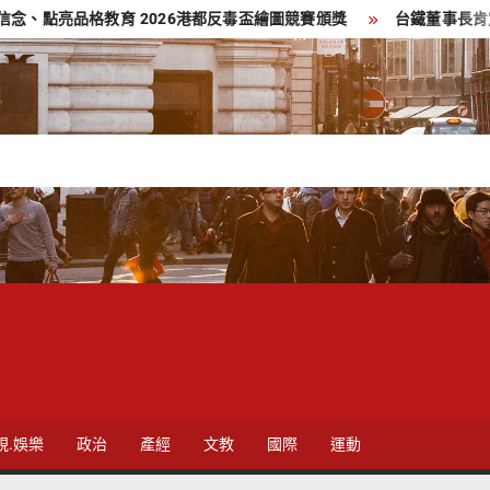
亮品格教育 2026港都反毒盃繪圖競賽頒獎
台鐵董事長肯定高市府
視.娛樂
政治
產經
文教
國際
運動