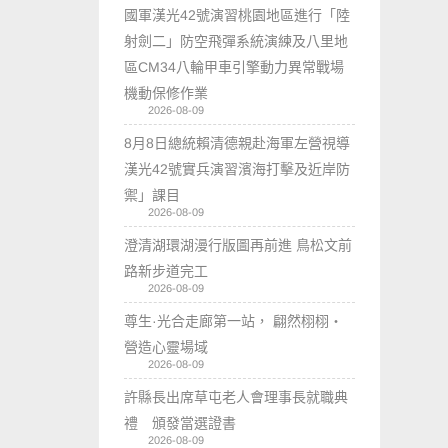
國軍漢光42號演習桃園地區進行「陸
射劍二」防空飛彈系統演練及八里地
區CM34八輪甲車引擎動力異常戰場
機動保修作業
2026-08-09
8月8日總統賴清德親赴海軍左營視導
漢光42號實兵演習濱海打擊及近岸防
禦」課目
2026-08-09
澄清湖環湖漫行版圖再前進 鳥松文前
路新步道完工
2026-08-09
尊生·光合走廊第一站， 翩然栩栩・
營造心靈場域
2026-08-09
許縣長出席草屯老人會理事長就職典
禮 頒發當選證書
2026-08-09