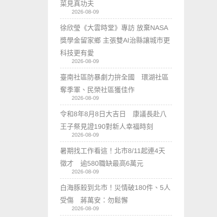
菜見真功夫
2026-08-09
徐欣瑩《大雲時堂》專訪 放棄NASA
獎學金留家鄉 主張雙AI治縣讓城市更
科技更有愛
2026-08-09
臺南社區防暴劇力拚全國 環湖社區
奪季軍、民榮社區獲佳作
2026-08-09
令和8年8月8日大吉日 康議長赴八
王子祭見證190對新人幸福時刻
2026-08-09
暑期找工作看這！北市8/11起連4天
徵才 逾580職缺最高6萬元
2026-08-09
白海豚殺到北市！災情破180件、5人
受傷 蔣萬安：勿鬆懈
2026-08-09