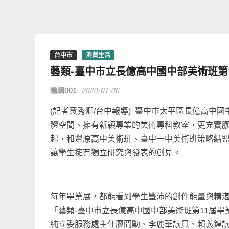
台中市
消費生活
藝類-臺中市立長億高中國中部美術班第
編輯001
2020-01-06
(記者黃秀卿/台中報導) 臺中巿太平區長億高中
體空間、擁有新穎專業的美術專科教室，更充實膠
起，和豐原高中美術班、臺中一中美術班策略結
讓學生擁有獨立研究與發表的創見。
每年畢業展，都能看到學生豐沛的創作能量與精湛
「藝類-臺中市立長億高中國中部美術班第11屆
純立委服務處主任廖冏勳、李麗華議員、賴義鍠