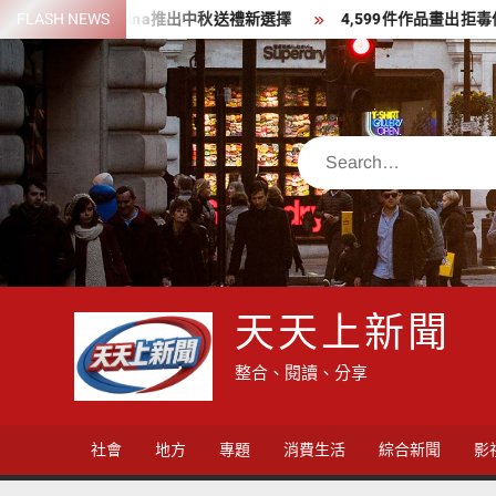
Skip
甜點師Tina推出中秋送禮新選擇
FLASH NEWS
4,599件作品畫出拒毒信念、點
to
content
Search
天天上新聞
整合、閱讀、分享
社會
地方
專題
消費生活
綜合新聞
影