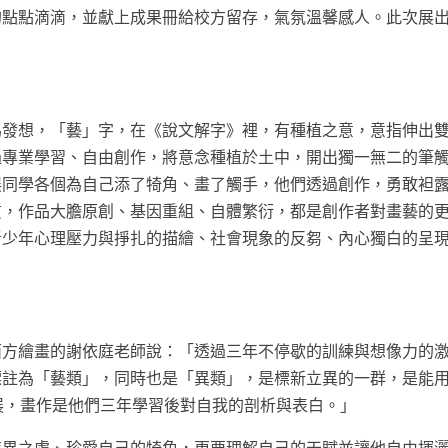
的點點滴滴，並獻上成果冊給校方留存，氣氛溫馨感人。此次展
為發想，「藝」字，在《說文解字》裡，有種植之意，意指伸出
過專業學習、自由創作，將意念種植於土中，開出獨一無二的筆
展同學各個為自己添了犄角、畫了觸手，他們透過創作，勇敢袒
質，作品大膽原創、基因重組、自體繁衍，都是創作者對畫藝的
青少年心理壓力與掙扎的描繪、社會現象的反芻、內心獨白的呈
西方繪畫的謝依庭老師說：「透過三年不停歇的訓練與想像力的
標註為「藝類」，同時也是「異類」，是標新立異的一群，是能
展，畫作是他們三年學習後對自我的剖析與表白。」