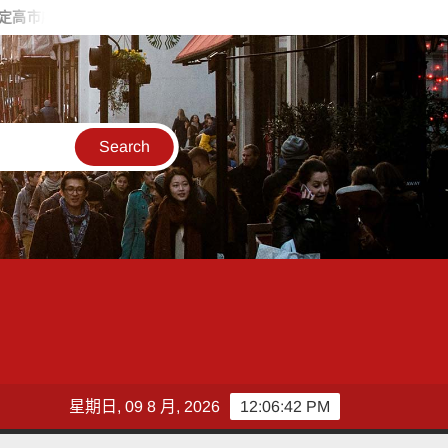
都計變更 舊機廠華麗轉身化身全台最大兒童新樂園
揭密無國界數位
星期日, 09 8 月, 2026
12:06:43 PM