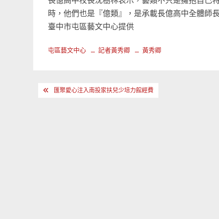
長億高中校長沈樹林表示，藝類不只是擁抱自己
時，他們也是『億類』，是承載長億高中全體師長
臺中市屯區藝文中心提供
屯區藝文中心
記者黃秀卿
黃秀卿
文
匯聚愛心注入南投家扶兒少培力館經費
章
導
覽