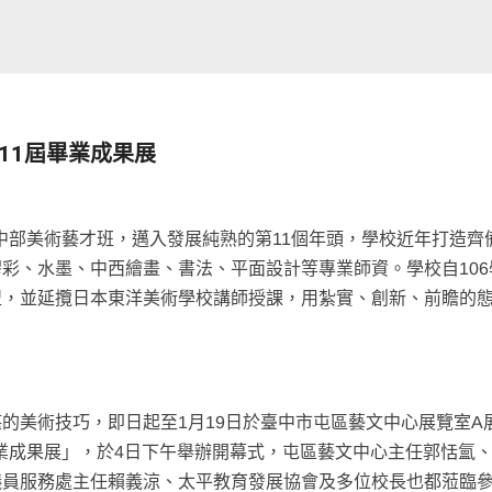
11屆畢業成果展
國中部美術藝才班，邁入發展純熟的第11個年頭，學校近年打造齊
彩、水墨、中西繪畫、書法、平面設計等專業師資。學校自106
盟，並延攬日本東洋美術學校講師授課，用紮實、創新、前瞻的
的美術技巧，即日起至1月19日於臺中市屯區藝文中心展覽室A
畢業成果展」，於4日下午舉辦開幕式，屯區藝文中心主任郭恬氳
議員服務處主任賴義涼、太平教育發展協會及多位校長也都蒞臨