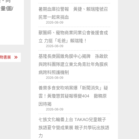
灑。同
!圖/
暑期血庫拉警報 黃捷、賴瑞隆號召
民眾一起來捐血
2026-08-09
獸醫師、寵物商業同業公會後援會成
立 力挺「毛爸」賴瑞隆！
2026-08-09
基隆長庚圓錐角膜中心揭牌 孫啟欽
讀物書展
與跨科團隊建立東北角青壯年角膜疾
病跨科照護機制
2026-08-09
養樂多食安吹哨案爆「新聞消失」疑
雲！黃瓊慧質疑報導變404 撤稿原
因待揭
2026-08-09
七族文化輪番上台 TAKAO兒童親子
族語夏令營成果展 親子共學玩出族語
力