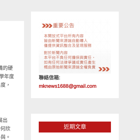
備的硬
學年度
聯絡信箱:
態度，
mknews1688@gmail.com
展出
近期文章
、何欣
參與。