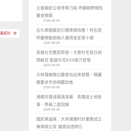
立委親赴公視考察力挺 呼籲朝野理性
審查預算
2026-08-06
石化業關廠恐引爆骨牌效應！柯志恩
圓滿成功
呼籲勞動部納入僱用安定第十類
2026-08-06
高雄社宅雙箭齊發，大寮社宅首日詢
問破百 凱旋社宅8/10接力登場
2026-08-06
大林蒲鄉親公聽會站出來發聲，陳麗
娜要求市府傾聽改進
2026-08-06
港都好聲音圓滿落幕 青農說土地故
事、學員二度回鍋
2026-08-06
國民黨議員：大林蒲遷村計畫應成立
專案辦公室 讓資訊透明化