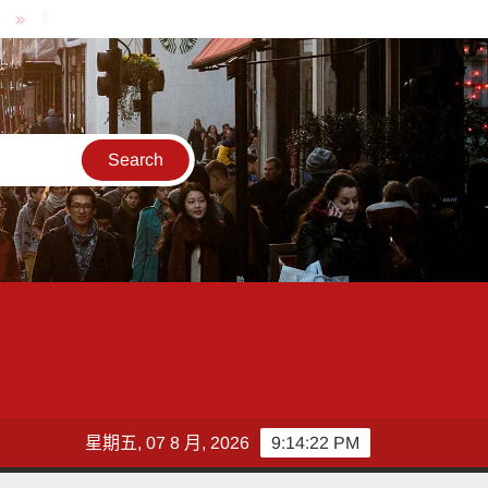
化縣長參選人魏平政率議員團隊攜手造勢 盼翻轉彰化打造新局
敲
星期五, 07 8 月, 2026
9:14:23 PM