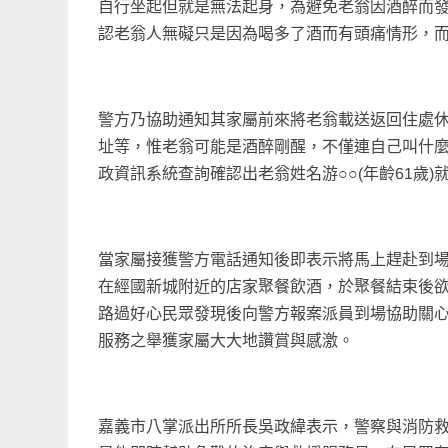
自行坐起但就是無法起身，為避免老翁因酒醉而
認老翁人無礙只是因為喝多了酒而有頭痛情形，
警方乃協助通知其家屬前來將老翁載送返回住處
址等，惟老翁可能是酒醉剛醒，不僅連自己叫什
政資訊系統查詢確認出老翁姓名游○○(年齡61歲
當家屬接獲警方電話通知後即表示將馬上趕赴到
在經國新城附近的店家聚餐飲酒，於聚餐結束後
路過好心民眾發現後向警方報案派員到場協助關
服務之舉獲家屬大大地讚賞與感激。
嘉義市八掌派出所所長吳政緯表示，警察與消防