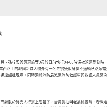
助
、孫梓恩與黃冠瑜等3員於日前執行04-08時深夜巡邏勤務時
興業西路上的經國新城大樓外有一名老翁疑似身體不適躺臥路旁需
刻迅速趕赴現場，同時通報消防局派遣消防救護車與救護人員緊
力而躺臥於路旁人行道上睡著了，當員警拍叫老翁檢視時，發覺