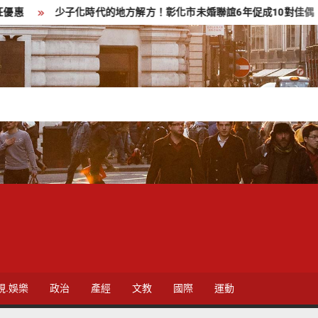
少子化時代的地方解方！彰化市未婚聯誼6年促成10對佳偶
彰
視.娛樂
政治
產經
文教
國際
運動