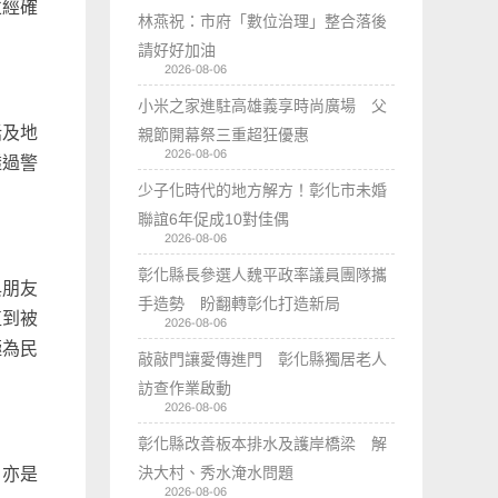
並經確
林燕祝：市府「數位治理」整合落後
請好好加油
2026-08-06
小米之家進駐高雄義享時尚廣場 父
話及地
親節開幕祭三重超狂優惠
2026-08-06
透過警
少子化時代的地方解方！彰化市未婚
聯誼6年促成10對佳偶
2026-08-06
彰化縣長參選人魏平政率議員團隊攜
與朋友
手造勢 盼翻轉彰化打造新局
直到被
2026-08-06
極為民
敲敲門讓愛傳進門 彰化縣獨居老人
訪查作業啟動
2026-08-06
彰化縣改善板本排水及護岸橋梁 解
決大村、秀水淹水問題
，亦是
2026-08-06