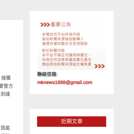
聯絡信箱:
，接獲
mknews1688@gmail.com
要警方
急到達
近期文章
老翁能