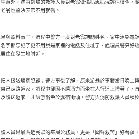
發生意外，遂由到場的救護人員對老翁做傷病患病況評估檢查，
而老翁也堅決表示不用就醫。
休息與照料事宜，過程中警方一度對老翁詢問姓名、家中連絡電
麼名字都忘記了更不用說是家裡的電話及住址了，處理員警只好
)就居住在發生地附近。
場把人接送返家照顧；警方事後了解，原來游翁於事發當日晚上
欲自己走路返家，過程中卻因不勝酒力而坐在人行道上睡著了，
心及護送返家，才讓游翁免於露宿街頭，警方與消防救護人員積
救護人員是最貼近民眾的基層公務員，更是「聞聲救苦」好菩薩