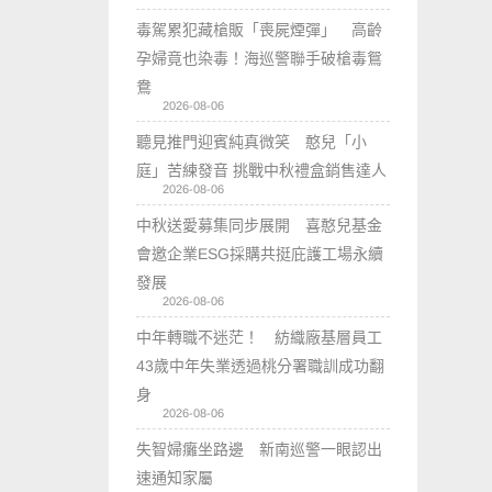
毒駕累犯藏槍販「喪屍煙彈」 高齡
孕婦竟也染毒！海巡警聯手破槍毒鴛
鴦
2026-08-06
聽見推門迎賓純真微笑 憨兒「小
庭」苦練發音 挑戰中秋禮盒銷售達人
2026-08-06
中秋送愛募集同步展開 喜憨兒基金
會邀企業ESG採購共挺庇護工場永續
發展
2026-08-06
中年轉職不迷茫！ 紡織廠基層員工
43歲中年失業透過桃分署職訓成功翻
身
2026-08-06
失智婦癱坐路邊 新南巡警一眼認出
速通知家屬