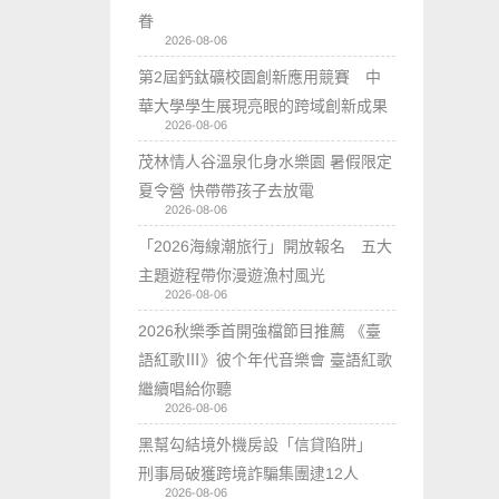
眷
2026-08-06
第2屆鈣鈦礦校園創新應用競賽 中
華大學學生展現亮眼的跨域創新成果
2026-08-06
茂林情人谷溫泉化身水樂園 暑假限定
夏令營 快帶帶孩子去放電
2026-08-06
「2026海線潮旅行」開放報名 五大
主題遊程帶你漫遊漁村風光
2026-08-06
2026秋樂季首開強檔節目推薦 《臺
語紅歌Ⅲ》彼个年代音樂會 臺語紅歌
繼續唱給你聽
2026-08-06
黑幫勾結境外機房設「信貸陷阱」
刑事局破獲跨境詐騙集團逮12人
2026-08-06