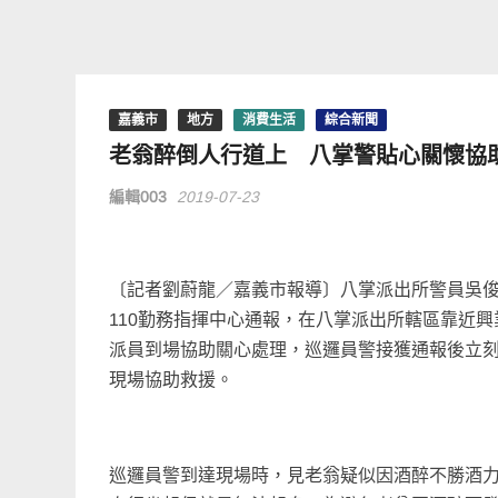
嘉義市
地方
消費生活
綜合新聞
老翁醉倒人行道上 八掌警貼心關懷協
編輯003
2019-07-23
〔記者劉蔚龍／嘉義市報導〕八掌派出所警員吳俊賢
110勤務指揮中心通報，在八掌派出所轄區靠近
派員到場協助關心處理，巡邏員警接獲通報後立
現場協助救援。
巡邏員警到達現場時，見老翁疑似因酒醉不勝酒