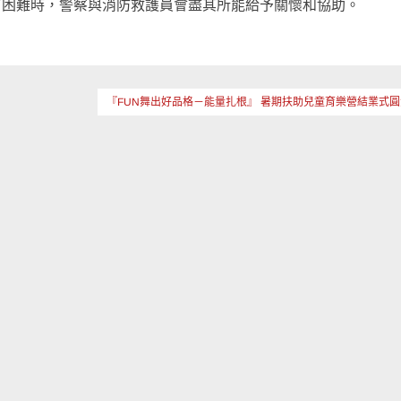
有困難時，警察與消防救護員會盡其所能給予關懷和協助。
『FUN舞出好品格－能量扎根』 暑期扶助兒童育樂營結業式