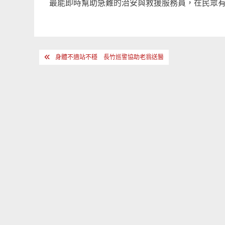
最能即時幫助急難的治安與救援服務員，在民眾
文
身體不適站不穩 長竹巡警協助老翁送醫
章
導
覽