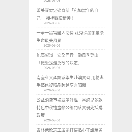
2026-08-06
蕭美琴肯定梁育慈「宛如當年的自
己」 接棒戰貓精神！
2026-08-06
一筆一墨寫盡人間情 莊秀珠墨韻暈染
生命最美風景
2026-08-06
能高越嶺 安全同行 颱風季登山
「撤退是最勇敢的決定」
2026-08-06
南臺科大產設系學生赴澳實習 用精湛
手藝修復精品跨越語言隔閡
2026-08-06
公益消費市場競爭升溫 喜憨兒多款
特色中秋禮盒籲公部門落實優先採購
政策
2026-08-06
雲林榮欣志工居家打掃貼心守護榮民