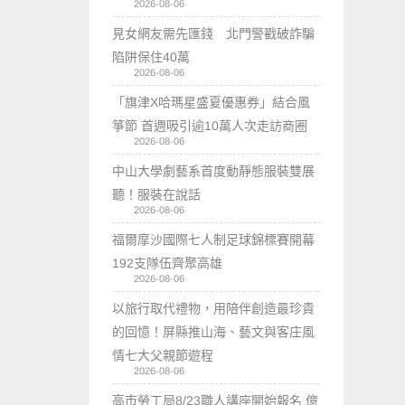
2026-08-06
見女網友需先匯錢 北門警戳破詐騙
陷阱保住40萬
2026-08-06
「旗津X哈瑪星盛夏優惠券」結合風
箏節 首週吸引逾10萬人次走訪商圈
2026-08-06
中山大學劇藝系首度動靜態服裝雙展
聽！服裝在說話
2026-08-06
福爾摩沙國際七人制足球錦標賽開幕
192支隊伍齊聚高雄
2026-08-06
以旅行取代禮物，用陪伴創造最珍貴
的回憶！屏縣推山海、藝文與客庄風
情七大父親節遊程
2026-08-06
高市勞工局8/23職人講座開始報名 億