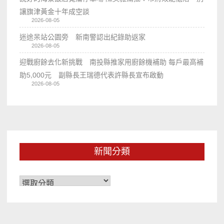
讓旗津黃金十年成空談
2026-08-05
迷途呆站公園旁 新南警認出紀錄助返家
2026-08-05
迎戰廚餘去化新挑戰 南投縣推家用廚餘機補助 每戶最高補
助5,000元 副縣長王瑞德代表許縣長宣布啟動
2026-08-05
新聞分類
新
聞
分
類