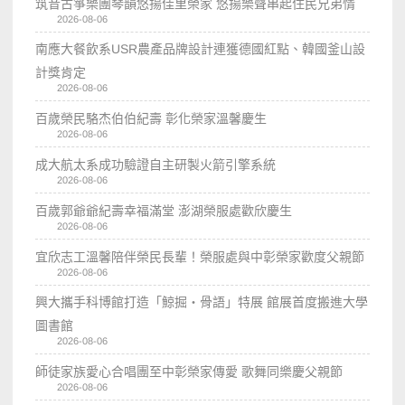
筑音古箏樂團琴韻悠揚佳里榮家 悠揚樂聲串起住民兄弟情
2026-08-06
南應大餐飲系USR農產品牌設計連獲德國紅點、韓國釜山設
計獎肯定
2026-08-06
百歲榮民駱杰伯伯紀壽 彰化榮家溫馨慶生
2026-08-06
成大航太系成功驗證自主研製火箭引擎系統
2026-08-06
百歲郭爺爺紀壽幸福滿堂 澎湖榮服處歡欣慶生
2026-08-06
宜欣志工溫馨陪伴榮民長輩！榮服處與中彰榮家歡度父親節
2026-08-06
興大攜手科博館打造「鯨掘・骨語」特展 館展首度搬進大學
圖書館
2026-08-06
師徒家族愛心合唱團至中彰榮家傳愛 歌舞同樂慶父親節
2026-08-06