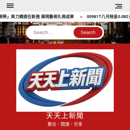
Skip
to
祭」美力蝶道在新進 展現藝術扎根成果
00981T八月除息0.08
content
Search
天天上新聞
整合、閱讀、分享