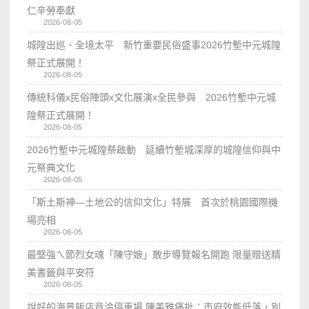
仁辛勞奉獻
2026-08-05
城隍出巡、全境太平 新竹重要民俗盛事2026竹塹中元城隍
祭正式展開！
2026-08-05
傳統科儀x民俗陣頭x文化展演x全民參與 2026竹塹中元城
隍祭正式展開！
2026-08-05
2026竹塹中元城隍祭啟動 延續竹塹城深厚的城隍信仰與中
元祭典文化
2026-08-05
「斯土斯神—土地公的信仰文化」特展 首次於桃園國際機
場亮相
2026-08-05
最堅強ㄟ節烈女魂「陳守娘」散步導覽報名開跑 限量贈送精
美書籤與平安符
2026-08-05
說好的海景飯店竟淪停車場 陳美雅痛批：市府效能低落，別