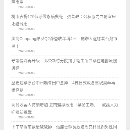
際市場
2026-08-05
桃市表揚179個淨零永續典範 張善政：公私協力共創宜居
永續城市
2026-08-05
美商Coupang酷澎Q2淨營收年增4％ 創辦人這樣看台灣市
場！
2026-08-05
守護偏鄉再升級 北榮新竹分院攜手衛生所共築在地醫療照
護網
2026-08-05
歷史建築原台中州農會田中倉庫 4棟日式穀倉重現風華再
添亮點
2026-08-05
高齡收容人持續增加 臺南監獄啟用「樂齡工場」 戒護人力
迎接新挑戰
2026-08-05
下午茶提前歡慶爸爸節 張麗善縣長致贈馬克杯感謝男性同