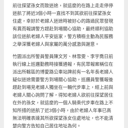
前往探望孫女而致迷途，就這麼的在路上走走停停
迷航了將近3個小時一直找不到其欲前往探望孫女
住處，幸好於老婦人迷途時被好心的路過民眾發現
有異而報請警方趕赴到場關心協助，最終順利協助
該位迷航老婦人平安返家，警方積極主動為民服務
之舉深獲老婦人與家屬的萬分感激與謝意。
竹園派出所警員警員陳文芳、林雪雯、李宇喬日前
執行線上巡邏勤務時接獲通報，有民眾報案稱位在
派出所轄區的博愛路公車站牌前有一名年長老婦人
疑似迷途需要警方到場關心協助，巡邏員警獲報後
趕赴到場見老婦人獨坐在一輛代步車上，經上前與
老婦人關心詢問了解，得知老婦人欲前往探望居住
在外的孫女，就這麼的一個人騎乘代步車在路上不
知所措的迷航了近3個小時，由於老婦人年事已高
無法明確表達其所欲探望孫女住處地址，也不能清
楚向警方告知自己居住地址為何。