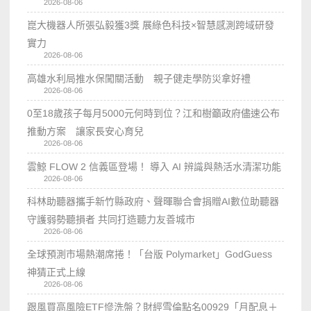
2026-08-06
崑大機器人所張弘毅獲3獎 展綠色科技×智慧感測跨域研發
實力
2026-08-06
高雄水利局推水保闖關活動 親子健走學防災拿好禮
2026-08-06
0至18歲孩子每月5000元何時到位？江和樹籲政府儘速公布
推動方案 讓家長安心育兒
2026-08-06
雲鯨 FLOW 2 信義區登場！ 導入 AI 辨識與熱活水清潔功能
2026-08-06
科林助聽器攜手新竹縣政府、聲暉聯合會捐贈AI數位助聽器
守護弱勢聽損者 共同打造聽力友善城市
2026-08-06
全球預測市場熱潮席捲！「台版 Polymarket」GodGuess
神猜正式上線
2026-08-06
跟風買高風險ETF慘洗盤？財經雪倫點名00929「月配息＋