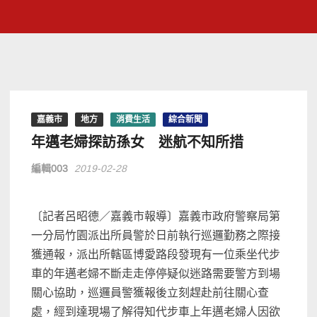
嘉義市
地方
消費生活
綜合新聞
年邁老婦探訪孫女 迷航不知所措
編輯003
2019-02-28
〔記者呂昭德／嘉義市報導〕嘉義市政府警察局第
一分局竹園派出所員警於日前執行巡邏勤務之際接
獲通報，派出所轄區博愛路段發現有一位乘坐代步
車的年邁老婦不斷走走停停疑似迷路需要警方到場
關心協助，巡邏員警獲報後立刻趕赴前往關心查
處，經到達現場了解得知代步車上年邁老婦人因欲