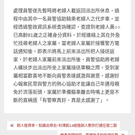
處理員警遂先暫時將老婦人載返回派出所休息，過
程中由其中一名員警協助騎乘老婦人之代步車，並
經透過警政資訊系統查詢確認，查證到老婦人黃○○
已高齡81歲之正確身分資料，於經連絡上其在外急
忙找尋老婦人之家屬，當老婦人家屬於接獲警方電
話通知後，即表示將馬上前來派出所把人接送返
家，於老婦人家屬前來派出所後，員警協助將老婦
人纏扶步出派出所坐上家屬接送車輛之際，受到家
屬相當歡喜地不斷向員警表達感激與謝意，感謝好
心報案民眾與警方的熱心協助才能讓自己年邁母親
免於流落街頭，家屬於準備驅車離去時嘴上更是不
斷的直稱道「有警察真好、真是太感謝了」。
文
銅人進得來，知識出得去! 科博館14經絡銅人教你打通任督二脈