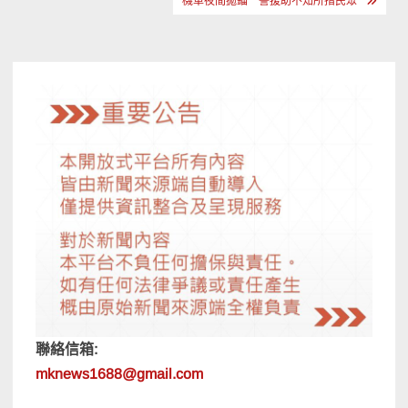
章
機車夜間拋錨 警援助不知所措民眾
導
覽
聯絡信箱:
mknews1688@gmail.com