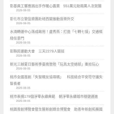
彰基員工響應捐出手作暖心義賣 551萬元助兩萬人次就醫
2026-08-05
彰化市立管弦樂團赴紐西蘭推動音樂外交
2026-08-05
水湳轉運中心落成啟用！盧秀燕：打造「七轉七接」交通樞
紐任意門
2026-08-05
彰縣民運動大會 三天2279人競技
2026-08-05
新光三越夏日藝術季臺南登陸「玩具太空總部」重拾玩心
2026-08-05
桃市全國首創「失智親友協尋碼」 科技結合平安符守護失
智長者
2026-08-05
桃市表揚179個淨零永續典範 朝淨零永續城市穩健邁進
2026-08-05
桃園青創博覽會暨生醫新創媒合博覽會 助青年新創拓展國