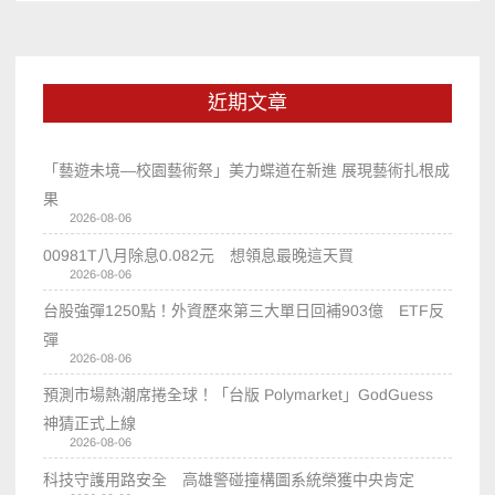
近期文章
「藝遊未境—校園藝術祭」美力蝶道在新進 展現藝術扎根成
果
2026-08-06
00981T八月除息0.082元 想領息最晚這天買
2026-08-06
台股強彈1250點！外資歷來第三大單日回補903億 ETF反
彈
2026-08-06
預測市場熱潮席捲全球！「台版 Polymarket」GodGuess
神猜正式上線
2026-08-06
科技守護用路安全 高雄警碰撞構圖系統榮獲中央肯定