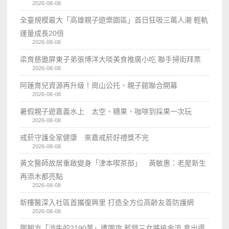
2026-08-08
全臺規模最大「高雄親子遊樂園區」首日狂吸三萬人潮 輕軌
運量成長20倍
2026-08-08
梁育慈邀屏東子弟張博洋大啖美食推廣小吃 聯手掃街拜票
2026-08-08
阿蓮育兒資源再升級！崗山公托、親子館聯合開幕
2026-08-08
暑假親子遊嘉義水上 太空、糖果、咖啡到採果一次玩
2026-08-08
戒菸守護全家健康 來嘉戒菸好禮獎不完
2026-08-08
黃文醫師故居重啟變身「津本喫茶部」 黃敏惠：老屋新生
再添木都亮點
2026-08-08
新樓醫深入社區首攜復興里 打造全方位高齡友善防護網
2026-08-08
鄭朝方「消失的2190萬」遭圍攻 藍營三女將追金流 拿出還