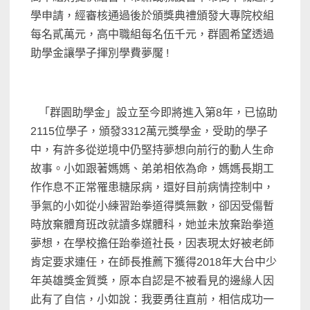
學申請，經審核通過後於頒獎典禮頒發大專院校組
每名貳萬元，高中職組每名伍千元，群園希望透過
助學金讓學子揮別學費夢魘
!
「群園助學金」設立至今即將進入第
8
年，已協助
2115
位學子，頒發
3312
萬元獎學金，受助的學子
中，有許多從逆境中仍堅持夢想向前行的動人生命
故事。小如跟著媽媽、弟弟相依為命，媽媽長期工
作作息不正常罹患糖尿病，還好目前病情控制中，
爭氣的小如從小練習跆拳道得獎無數，卻因受傷暫
時放棄體育班改就讀多媒體科，她並未放棄跆拳道
夢想，在學校擔任跆拳道社長，因表現太好被老師
肯定要求連任，在師長推薦下獲得
2018
年大台中少
年英雄獎金質獎，原本自認是不被看見的邊緣人因
此有了自信，小如說：我要勇往直前，相信成功一