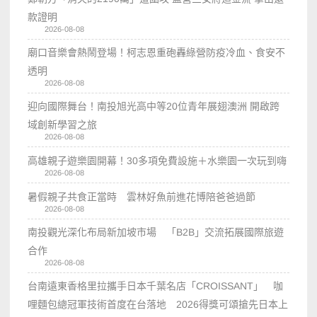
款證明
2026-08-08
廟口音樂會熱鬧登場！柯志恩重砲轟綠營防疫冷血、食安不
透明
2026-08-08
迎向國際舞台！南投旭光高中等20位青年展翅澳洲 開啟跨
域創新學習之旅
2026-08-08
高雄親子遊樂園開幕！30多項免費設施＋水樂園一次玩到嗨
2026-08-08
暑假親子共食正當時 雲林好魚前進花博陪爸爸過節
2026-08-08
南投觀光深化布局新加坡市場 「B2B」交流拓展國際旅遊
合作
2026-08-08
台南遠東香格里拉攜手日本千葉名店「CROISSANT」 咖
哩麵包總冠軍技術首度在台落地 2026得獎可頌搶先日本上