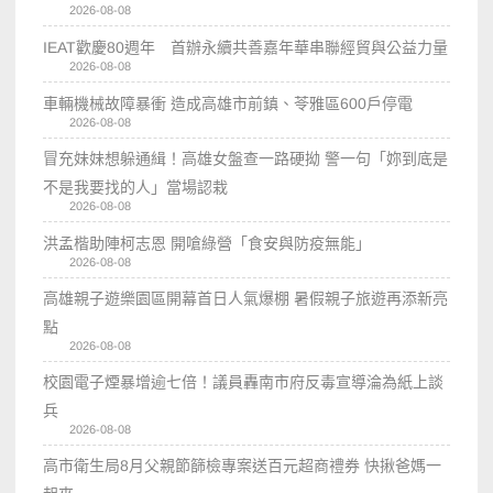
2026-08-08
IEAT歡慶80週年 首辦永續共善嘉年華串聯經貿與公益力量
2026-08-08
車輛機械故障暴衝 造成高雄市前鎮、苓雅區600戶停電
2026-08-08
冒充妹妹想躲通緝！高雄女盤查一路硬拗 警一句「妳到底是
不是我要找的人」當場認栽
2026-08-08
洪孟楷助陣柯志恩 開嗆綠營「食安與防疫無能」
2026-08-08
高雄親子遊樂園區開幕首日人氣爆棚 暑假親子旅遊再添新亮
點
2026-08-08
校園電子煙暴增逾七倍！議員轟南市府反毒宣導淪為紙上談
兵
2026-08-08
高市衛生局8月父親節篩檢專案送百元超商禮券 快揪爸媽一