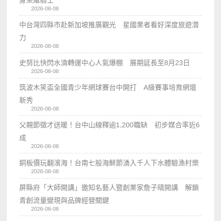
身榮耀騎士
2026-08-08
中台灣四縣市赴新加坡推廣觀光 星國業者看好深度旅遊潛
力
2026-08-08
史努比快閃水湳轉運中心人氣爆棚 展期延長至8月23日
2026-08-08
筑波木笑盃全國青少年網球賽台中開打 A級賽事培育網壇
新秀
2026-08-08
父親節徵才送暖！台中山線釋逾1,200職缺 初步媒合率近6
成
2026-08-08
銅板價玩翻濱海！台南七股海鮮節湧入千人下水體驗漁村樂
2026-08-08
屏縣府「大師開講」邀知名藝人暨創業家詹子晴開講 解鎖
青創流量變現與品牌經營關鍵
2026-08-08