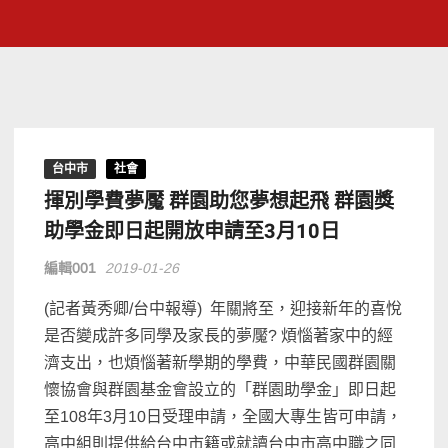
台中市
社會
揮別學費夢魘 群園助您夢想起飛 群園獎
助學金即日起開放申請至3月10日
編輯001
2019-01-26
(記者黃秀卿/台中報導) 年關將至，迎接新年的喜悅
是否變成許多同學及家長的夢魘
?
煩惱著家中的經
濟支出，也煩惱著新學期的學費，中華民國群園關
懷協會與群園基金會設立的「群園助學金」即日起
至
108
年
3
月
10
日受理申請，全國大專生皆可申請，
高中組則提供給台中市籍或就讀台中市高中職之同