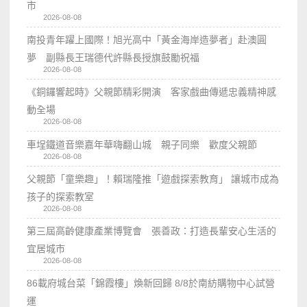
市
2026-08-08
南投青年躍上國際！旭光高中「黃金海岸造夢者」赴澳圓
夢 副縣長王瑞德代許縣長授旗鼓勵祝福
2026-08-08
《銅鑼響起時》父親節精彩開演 客家戲曲傳遞忠義精神感
動全場
2026-08-08
車埕鐵道音樂嘉年華嗨翻山城 親子同樂 歡度父親節
2026-08-08
父親節「童樂趣」！賴瑞隆推「遊戲探索教育」 讓城市成為
孩子的探索教室
2026-08-08
第三屆高齡健康產業博覽會 張善政：打造長輩安心生活的
宜居城市
2026-08-08
86載府城台菜「錦霞樓」煥新回歸 8/8於南紡購物中心試營
運