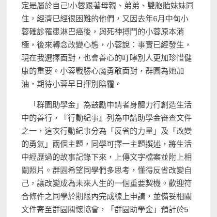
定是屬於自己
!
小蓉跟著母親、弟弟、雙胞胎妹妹同
住，經濟已經很困難的他們，又因去年
6
月中旬小
蓉確診罹患淋巴癌後，與死神搏鬥的小蓉原本消
極，後來轉念改變心態，小蓉說：事實已經發生，
現在我選擇面對，也會善心的叮嚀別人更加珍惜健
康的重要。小蓉戰勝心魔勇敢面對，群園為她加
油，期待小蓉早日揮別陰霾。
「群園助學金」為鼓勵申請者身體力行創造生活
中的善行，『行動紀事』列為申請助學金審查文件
之一，這次行動紀事分為「反省的力量」及「改變
的勇氣」兩個主題，同學可擇一主題撰述，將生活
中經歷過的故事記錄下來，上傳文字檔案並附上相
關照片。群園希望同學們多思考，懂得反省改變自
己，讓改變成為未來人生的一個重要契機。歡迎符
合條件之同學於期限內完成線上申請，並備妥相關
文件寄至群園關懷協會，「群園助學金」預計於
5