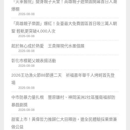
「火車醫院」變身親子天堂！高雄親子遊樂園開幕首日人潮
爆棚
2026-08-08
「高雄親子樂園」爆紅！全臺最大免費園區首日吸三萬人朝
聖 輕軌更突破4,000人次
2026-08-08
起於無心成於熱愛 王貴嬋現代水墨個展
2026-08-08
彰化市模範父親表揚活動
2026-08-08
2026王功漁火節88節連二天 祈福嘉年華千人烤蚵首先登
場
2026-08-08
中市防暴力量扎根 豐原鎌村、神岡溪洲2社區獲衛福部防
暴戲劇獎
2026-08-08
甜蜜上市！黃偉哲力推歸仁大目釋迦，邀全民體驗採果樂兼
做公益