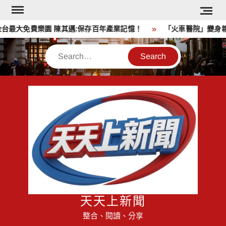
Skip
to
最大免費樂園 陳其邁:保存百年產業記憶！
「火車醫院」變身親
content
Search
天天上新聞
整合、閱讀、分享