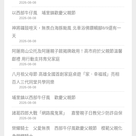
2026-08-08
以西部牛仔風 埔里鎮歡慶父親節
2026-08-08
神將鑼鼓喧天，無畏白海豚颱風 北車浴佛鑽轎腳8/9還有一
天
2026-08-08
阿蓮崗山公托及阿蓮親子館揭牌啟用！高市府於父親節溫馨
獻禮 用行動支持育兒家庭
2026-08-08
八月祖父母節 高雄全國首創家庭桌遊「家．幸福城」亮相
百人三代同堂共學同樂
2026-08-08
埔里鎮以西部牛仔風 歡慶父親節
2026-08-08
諸葛四郎大戰「網路魔鬼黨」 嘉警親子日教兒少防詐自保
2026-08-08
榮耀騎士 父愛無畏 西部牛仔風歡慶父親節 模範父親化