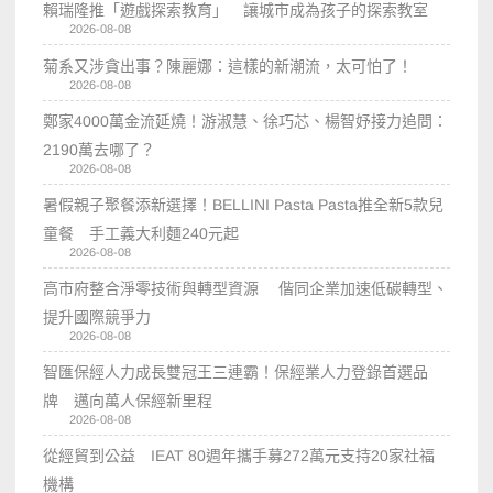
賴瑞隆推「遊戲探索教育」 讓城市成為孩子的探索教室
2026-08-08
菊系又涉貪出事？陳麗娜：這樣的新潮流，太可怕了！
2026-08-08
鄭家4000萬金流延燒！游淑慧、徐巧芯、楊智妤接力追問：
2190萬去哪了？
2026-08-08
暑假親子聚餐添新選擇！BELLINI Pasta Pasta推全新5款兒
童餐 手工義大利麵240元起
2026-08-08
高市府整合淨零技術與轉型資源 偕同企業加速低碳轉型、
提升國際競爭力
2026-08-08
智匯保經人力成長雙冠王三連霸！保經業人力登錄首選品
牌 邁向萬人保經新里程
2026-08-08
從經貿到公益 IEAT 80週年攜手募272萬元支持20家社福
機構