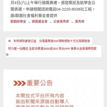
月
4
日
(
六
)
上午舉行頒獎典禮，頒發獎狀及助學金公
開表揚。申請相關諮詢電話
04-2220-8038
社工組。
圖/群園社會福利基金會提供
群園助學金
群園基金會
記者黃秀卿
黃秀卿
文
年終掃除兼做公益 台電募集逾200項物資助十方元宵園遊會
章
特力屋一站購足 全館消費滿3800送300 秀出APP 豬事大吉撲滿帶回家
導
覽