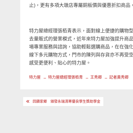
止)
，更有多項大墩店專屬銅板價與優惠折扣商品，
特力屋總經理張栢青表示，面對線上便捷的購物
去量販式的營業模式，近年來特力屋加強提升商
場專業服務與諮詢，協助輕鬆選購商品，在在強
線下多元購物方式，門市的陳列與存貨亦不再受
感受更便利、貼心的特力屋。
特力屋
特力屋總經理張栢青
王秀卿
記者黃秀卿
文
回饋家鄉 頒發永瑞清寒優良學生獎助學金
章
導
覽