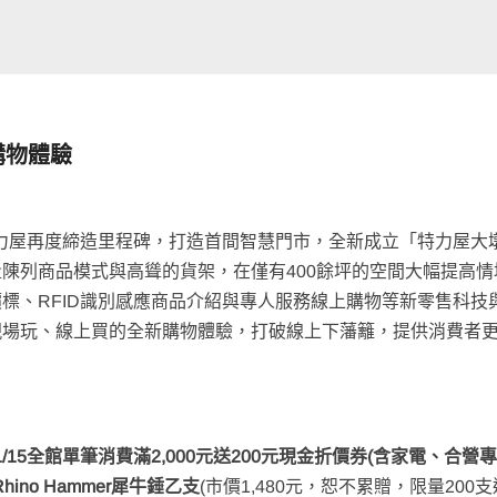
購物體驗
特力屋再度締造里程碑，打造首間智慧門市，全新成立「特力屋大
陳列商品模式與高聳的貨架，在僅有400餘坪的空間大幅提高情
標、RFID識別感應商品介紹與專人服務線上購物等新零售科技
現場玩、線上買的全新購物體驗，打破線上下藩籬，提供消費者
1~1/15全館單筆消費滿2,000元送200元現金折價券(含家電、合營
ino Hammer犀牛錘乙支
(市價1,480元，恕不累贈，限量200