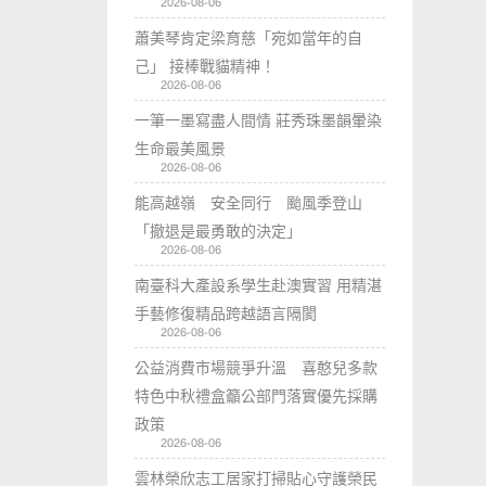
2026-08-06
蕭美琴肯定梁育慈「宛如當年的自
己」 接棒戰貓精神！
2026-08-06
一筆一墨寫盡人間情 莊秀珠墨韻暈染
生命最美風景
2026-08-06
能高越嶺 安全同行 颱風季登山
「撤退是最勇敢的決定」
2026-08-06
南臺科大產設系學生赴澳實習 用精湛
手藝修復精品跨越語言隔閡
2026-08-06
公益消費市場競爭升溫 喜憨兒多款
特色中秋禮盒籲公部門落實優先採購
政策
2026-08-06
雲林榮欣志工居家打掃貼心守護榮民