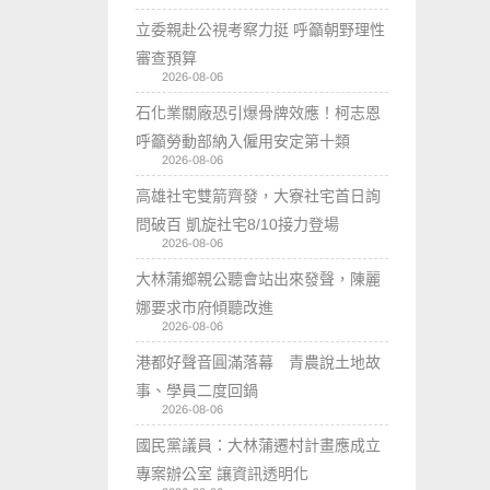
立委親赴公視考察力挺 呼籲朝野理性
審查預算
2026-08-06
石化業關廠恐引爆骨牌效應！柯志恩
呼籲勞動部納入僱用安定第十類
2026-08-06
高雄社宅雙箭齊發，大寮社宅首日詢
問破百 凱旋社宅8/10接力登場
2026-08-06
大林蒲鄉親公聽會站出來發聲，陳麗
娜要求市府傾聽改進
2026-08-06
港都好聲音圓滿落幕 青農說土地故
事、學員二度回鍋
2026-08-06
國民黨議員：大林蒲遷村計畫應成立
專案辦公室 讓資訊透明化