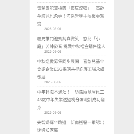
毒駕累犯藏槍販「喪屍煙彈」 高齡
孕婦竟也染毒！海巡警聯手破槍毒鴛
鴦
2026-08-06
聽見推門迎賓純真微笑 憨兒「小
庭」苦練發音 挑戰中秋禮盒銷售達人
2026-08-06
中秋送愛募集同步展開 喜憨兒基金
會邀企業ESG採購共挺庇護工場永續
發展
2026-08-06
中年轉職不迷茫！ 紡織廠基層員工
43歲中年失業透過桃分署職訓成功翻
身
2026-08-06
失智婦癱坐路邊 新南巡警一眼認出
速通知家屬