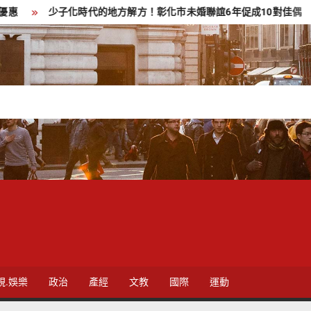
少子化時代的地方解方！彰化市未婚聯誼6年促成10對佳偶
彰
視.娛樂
政治
產經
文教
國際
運動