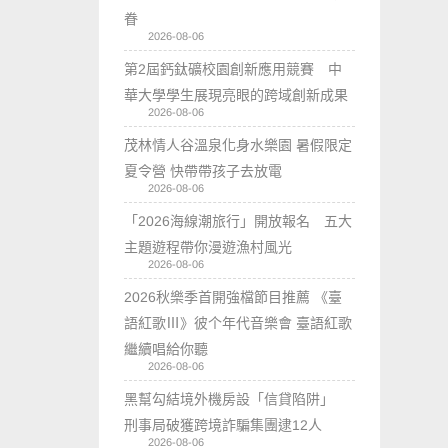
眷
2026-08-06
第2屆鈣鈦礦校園創新應用競賽 中
華大學學生展現亮眼的跨域創新成果
2026-08-06
茂林情人谷溫泉化身水樂園 暑假限定
夏令營 快帶帶孩子去放電
2026-08-06
「2026海線潮旅行」開放報名 五大
主題遊程帶你漫遊漁村風光
2026-08-06
2026秋樂季首開強檔節目推薦 《臺
語紅歌Ⅲ》彼个年代音樂會 臺語紅歌
繼續唱給你聽
2026-08-06
黑幫勾結境外機房設「信貸陷阱」
刑事局破獲跨境詐騙集團逮12人
2026-08-06