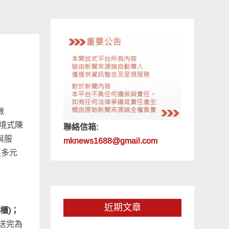
墩
境式陳
聯絡信箱:
與服
mknews1688@gmail.com
更多元
近期文章
專櫃)；
支送完為