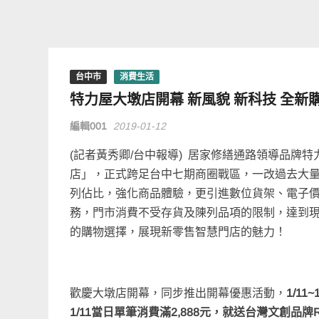
台中市
消費生活
特力屋大墩店開幕 新風貌 新科技 全新
編輯001
2019-01-12
(記者黃秀卿/台中報導) 居家修繕通路領導品牌
店」，正式跨足台中七期商圈戰區，一改過去大量
列佔比，強化商品體驗，更引進數位貨架、電子價
務，門市消費不受存貨及陳列品項的限制，達到
的購物選擇，展現新零售智慧門店的魅力！
歡慶大墩店開幕，同步推出開幕優惠活動，
1/1
1/11當日單筆消費滿2,888元，就送台灣文創品牌Rh