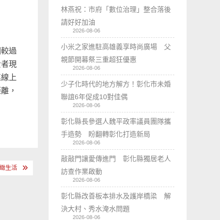
林燕祝：市府「數位治理」整合落後
請好好加油
2026-08-06
小米之家進駐高雄義享時尚廣場 父
相較過
親節開幕祭三重超狂優惠
費者現
2026-08-06
連線上
少子化時代的地方解方！彰化市未婚
距離，
聯誼6年促成10對佳偶
2026-08-06
彰化縣長參選人魏平政率議員團隊攜
手造勢 盼翻轉彰化打造新局
2026-08-06
敲敲門讓愛傳進門 彰化縣獨居老人
緻生活
訪查作業啟動
2026-08-06
彰化縣改善板本排水及護岸橋梁 解
決大村、秀水淹水問題
2026-08-06