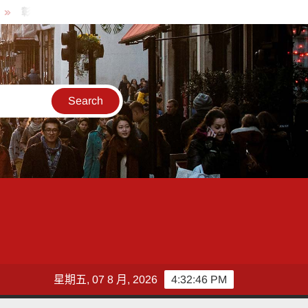
化縣長參選人魏平政率議員團隊攜手造勢 盼翻轉彰化打造新局
敲
星期五, 07 8 月, 2026
4:32:47 PM