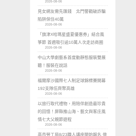
2026-08-06
見女網友需先匯錢 北門警戳破詐騙
陷阱保住40萬
2026-08-06
「旗津X哈瑪星盛夏優惠券」結合風
箏節 首週吸引逾10萬人次走訪商圈
2026-08-06
中山大學劇藝系首度動靜態服裝雙展
聽！服裝在說話
2026-08-06
福爾摩沙國際七人制足球錦標賽開幕
192支隊伍齊聚高雄
2026-08-06
以旅行取代禮物，用陪伴創造最珍貴
的回憶！屏縣推山海、藝文與客庄風
情七大父親節遊程
2026-08-06
高市勞工局8/23職人講座開始報名 億