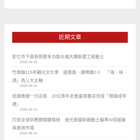
近期文章
彰化市下廍長照暨多功能社福大樓新建工程動土
2026-08-10
竹南鎮115年觀光文化季 逐南風、調啤趣2.0 「海、味、
酒」為三大主軸
2026-08-10
從讀者變一日店長 20位青年走進臺南書店完成「閱讀成年
禮」
2026-08-10
打造全球供應鏈關鍵樞紐 億光泰國新廠動土瞄準AI伺服器
與車用市場
2026-08-10