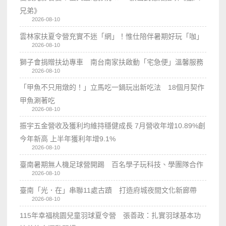
兄弟》
2026-08-10
雲林家扶夏令營充實不迷「網」！惟仕陪伴暑期好玩「咖」
2026-08-10
獅子會捐贈扶幼專車 南台南家扶啟動「宅急便」溫馨服務
2026-08-10
「甲魚不只用燉的！」立馬吃一鍋玩出新吃法 18個月契作
甲魚涮著吃
2026-08-10
振宇五金營收及獲利均維持穩健成長 7月營收年增10.89%創
今年新高 上半年獲利年增9.1%
2026-08-10
臺南暑期無人機足球營開踢 百名學子玩科技、學團隊合作
2026-08-10
臺南「光．在」串聯11處古蹟 打造府城夜間文化新廊帶
2026-08-10
115年幸福桃園兒童羽球夏令營 張善政：扎實羽球基本功