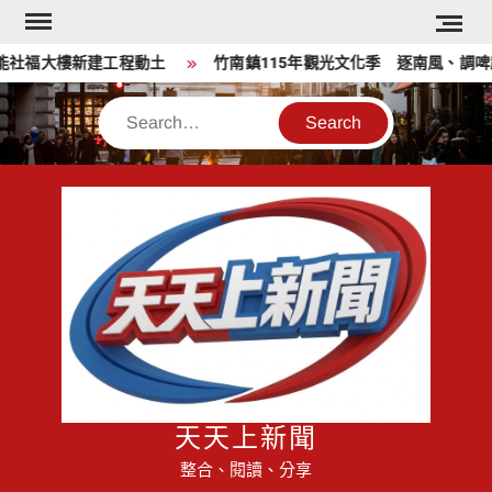
Skip
to
社福大樓新建工程動土
竹南鎮115年觀光文化季 逐南風、調啤趣
content
Search
天天上新聞
整合、閱讀、分享