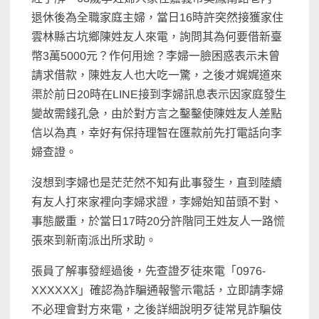
退休後為全職家庭主婦，當日16時許突然接獲家住
雲林縣古坑鄉陳姓友人來電，詢問其為何要借新臺
幣3萬5000元？作何用途？李婦一臉困惑表示未曾
請求借款，陳姓友人也大吃一驚，之後才娓娓道來
渠於前日20時在LINE接到李婦訊息表示因家庭發生
變故需錢孔急，由於對方言之鑿鑿使陳姓友人差點
信以為真，幸好有保持理智在匯款前先打電話向李
婦查證。
沒想到李婦也是茫茫然不知有此事發生，直到陸續
有友人打來家裡向李婦求證，李婦始知苗頭不對、
事態嚴重，於當日17時20分許階同王姓友人一路慌
張來到新南派出所求助。
張員了解事發經過後，先查證歹徒來電「0976-
XXXXXX」確認為詐騙通報警示電話，立即請李婦
不必理會對方來電，之後詳細說明歹徒常見詐騙伎