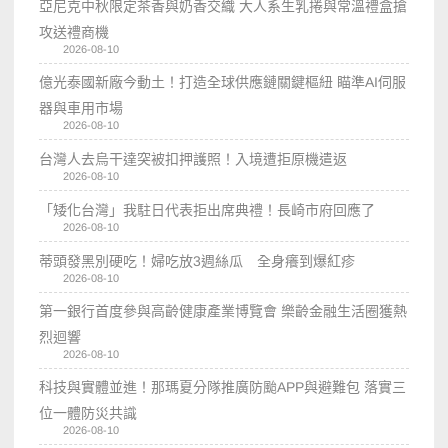
亞尼克中秋限定茶香與奶香交織 大人系生乳捲與常溫禮盒搶
攻送禮商機
2026-08-10
億光泰國新廠今動土！打造全球供應鏈關鍵樞紐 瞄準AI伺服
器與車用市場
2026-08-10
台灣人去烏干達突被扣押護照！入境遭拒原機遣返
2026-08-10
「矮化台灣」我駐日代表拒出席典禮！長崎市府回應了
2026-08-10
蒂頭發黑別硬吃！婦吃放3週絲瓜 全身癢到爆紅疹
2026-08-10
第一銀行首度參與高齡健康產業博覽會 樂齡金融生活圈獲熱
烈迴響
2026-08-10
科技與實體並進！那瑪夏分隊推廣防颱APP與避難包 落實三
位一體防災共識
2026-08-10