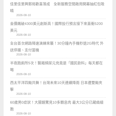
佳里佳里興郵局歡喜落成 全新服務空間啟用開幕抽紅包吸
睛
2026-08-10
金價飆破4300美元創新高！國際投行預言接下來直衝5200
美元
2026-08-10
全台首次網路降速演練來襲！30分鐘內手機秒退2G時代 外
送停擺、支付當機
2026-08-10
半夜跑廁所5次！醫揭頻尿元兇竟是「國民飲料」每天都在
喝
2026-08-10
西太平洋四颱共舞！台灣未來10天連續降雨 日本遭雙颱夾
擊
2026-08-10
60歲男0症狀！大腸鏡驚見10多顆息肉 最大3公分已藏癌細
胞
2026-08-10