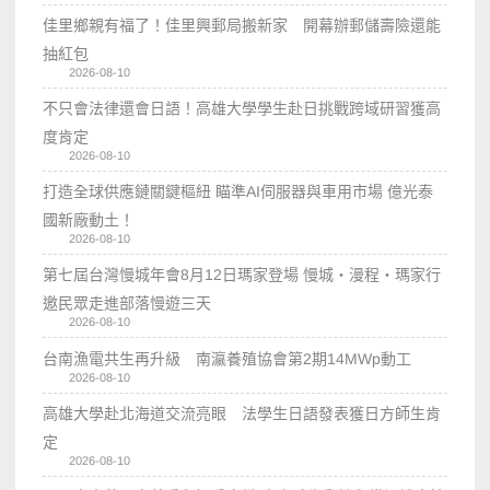
佳里鄉親有福了！佳里興郵局搬新家 開幕辦郵儲壽險還能
抽紅包
2026-08-10
不只會法律還會日語！高雄大學學生赴日挑戰跨域研習獲高
度肯定
2026-08-10
打造全球供應鏈關鍵樞紐 瞄準AI伺服器與車用市場 億光泰
國新廠動土！
2026-08-10
第七屆台灣慢城年會8月12日瑪家登場 慢城・漫程・瑪家行
邀民眾走進部落慢遊三天
2026-08-10
台南漁電共生再升級 南瀛養殖協會第2期14MWp動工
2026-08-10
高雄大學赴北海道交流亮眼 法學生日語發表獲日方師生肯
定
2026-08-10