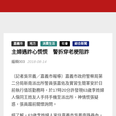
嘉義市
地方
消費生活
社會
綜合新聞
主婦遇詐心慌慌 警拆穿老梗阻詐
編輯003
2018-08-14
〔記者吳宗義／嘉義市報導〕嘉義市政府警察局第
二分局新南派出所警員張嘉佑及實習生簡軍安於日
前執行值班勤務時，於17時20分許發現63歲李姓婦
人偕同王姓友人手持手機至派出所，神情慌張疑
惑，張員趨前關懷詢問。
經了解，63歲李姓婦人家住嘉義市吳鳳南路巷內，