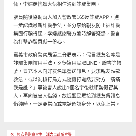
倆，李婦始恍然大悟相信遇到詐騙集團。
張員隨後協助兩人加入警政署165反詐騙APP，進
一步認識最新詐騙手法，並分享給親友防止被詐騙
集團行騙得逞，李婦感謝警方適時解答疑惑，誓言
為打擊詐騙貢獻一份心。
嘉義市政府警察局第二分局表示：假冒親友名義是
詐騙集團慣用手法，歹徒盜用民眾LINE、臉書等帳
號，冒充本人向好友名單發送訊息，要求親友匯款
救急，或以亂槍打鳥方式隨機打電話要對方「猜猜
我是誰？」等被害人說出1個名字後就順勢假冒其
人，再向被害人借錢，故提醒民眾接到親友傳訊息
借錢時，一定要當面或電話確認身分，以免上當。
文
興安暑期實習生 活力反詐騙宣導