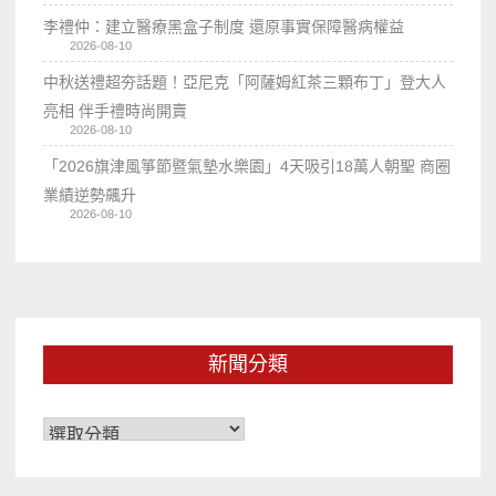
李禮仲：建立醫療黑盒子制度 還原事實保障醫病權益
2026-08-10
中秋送禮超夯話題！亞尼克「阿薩姆紅茶三顆布丁」登大人
亮相 伴手禮時尚開賣
2026-08-10
「2026旗津風箏節暨氣墊水樂園」4天吸引18萬人朝聖 商圈
業績逆勢飆升
2026-08-10
新聞分類
新
聞
分