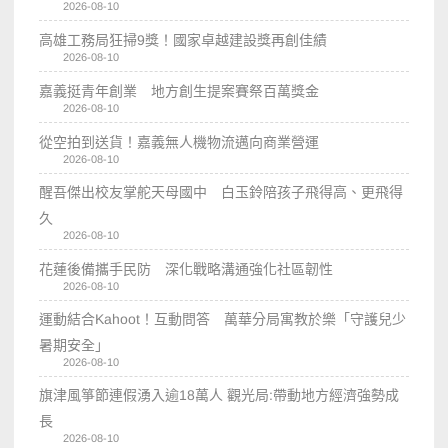
2026-08-10
高雄工務局狂掃9獎！國家卓越建設獎再創佳績
2026-08-10
嘉義挺青年創業 地方創生提案賽祭百萬獎金
2026-08-10
從空拍到送貨！嘉義無人機物流邁向商業營運
2026-08-10
醒吾傑出校友掌舵天母國中 白玉鈴陪孩子飛得高、更飛得
久
2026-08-10
花蓮後備攜手民防 深化戰略溝通強化社區韌性
2026-08-10
運動結合Kahoot！互動問答 萬華分局寓教於樂「守護兒少
暑期安全」
2026-08-10
旗津風箏節連假湧入逾18萬人 觀光局:帶動地方經濟強勢成
長
2026-08-10