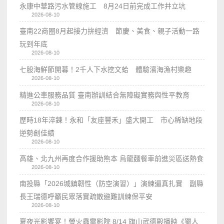
永康中華路污水管線施工 8月24日前完成工作井立坑
2026-08-10
臺南22商圈8月起接力拚經濟 節慶、美食、親子活動一路
玩到年底
2026-08-10
七股海鮮節開幕！2千人下水挖文蛤 體驗濱海漁村樂趣
2026-08-10
精進公車服務品質 臺南辦訓結合無障礙實務與性平教育
2026-08-10
歷時18年淬鍊！永和「友座豐禾」盛大開工 市心稀缺地段
逆勢創佳績
2026-08-10
高雄、北九州再度合作援助熊本 烏龍麵餐車前進災區送熱食
2026-08-10
南投縣「2026城鎮韌性（防空演習）」演練逼真扎實 副縣
長王瑞德呼籲民眾落實疏散避難訓練保平安
2026-08-10
夏夜光影饗宴！螢火蟲電影院 8/14 旗山武德殿播映《獵人