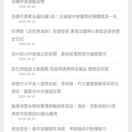
培養終身運動習慣
2026-08-10
高雄市勇奪全國科展5金！五福國中榮獲學校團體獎第一名
2026-08-10
科博館《走徑東海岸》新書發表 重現法籍神父奉獻足跡與歷
史日記
2026-08-10
從AI到USR進階公民新聞 基商航電跨域守護基隆河
2026-08-10
彰化榮服處主動服務 陪身障遺眷辦妥權益 關懷送到家
2026-08-10
綠營竹北市長人選將拍板 吳旭智：竹北要實務解答非政治
接班、籲藍白中央儘速定案
2026-08-10
颱風海警未解除驚傳郵輪旅客昏迷！海巡、空勤夜航63浬
黑夜吊掛救回60歲台籍男
2026-08-10
居安思危！嘉市城鎮韌性演習 考驗通訊中斷應變力