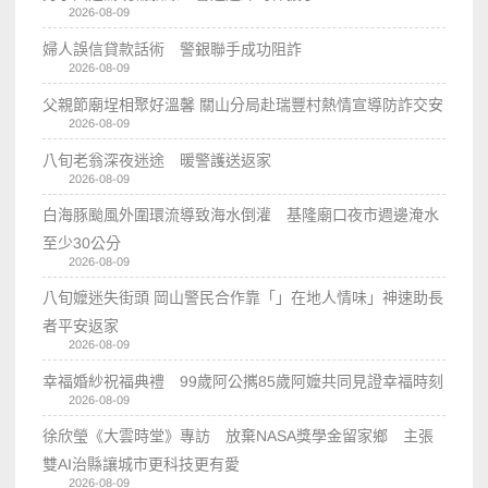
2026-08-09
婦人誤信貸款話術 警銀聯手成功阻詐
2026-08-09
父親節廟埕相聚好溫馨 關山分局赴瑞豐村熱情宣導防詐交安
2026-08-09
八旬老翁深夜迷途 暖警護送返家
2026-08-09
白海豚颱風外圍環流導致海水倒灌 基隆廟口夜市週邊淹水
至少30公分
2026-08-09
八旬嬤迷失街頭 岡山警民合作靠「」在地人情味」神速助長
者平安返家
2026-08-09
幸福婚紗祝福典禮 99歲阿公𢹂85歲阿嬤共同見證幸福時刻
2026-08-09
徐欣瑩《大雲時堂》專訪 放棄NASA獎學金留家鄉 主張
雙AI治縣讓城市更科技更有愛
2026-08-09