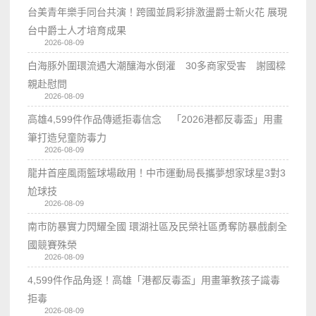
台美青年樂手同台共演！跨國並肩彩排激盪爵士新火花 展現
台中爵士人才培育成果
2026-08-09
白海豚外圍環流遇大潮釀海水倒灌 30多商家受害 謝國樑
親赴慰問
2026-08-09
高雄4,599件作品傳遞拒毒信念 「2026港都反毒盃」用畫
筆打造兒童防毒力
2026-08-09
龍井首座風雨籃球場啟用！中市運動局長攜夢想家球星3對3
尬球技
2026-08-09
南市防暴實力閃耀全國 環湖社區及民榮社區勇奪防暴戲劇全
國競賽殊榮
2026-08-09
4,599件作品角逐！高雄「港都反毒盃」用畫筆教孩子識毒
拒毒
2026-08-09