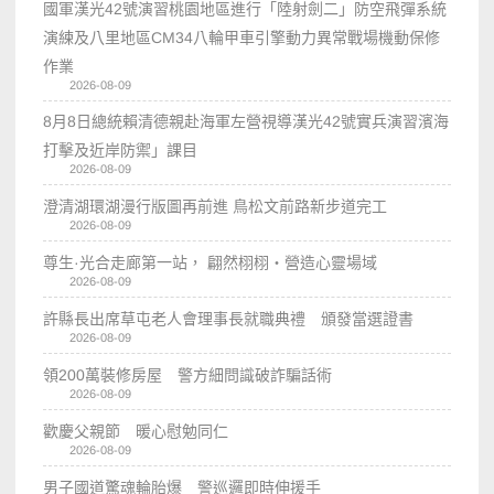
國軍漢光42號演習桃園地區進行「陸射劍二」防空飛彈系統
演練及八里地區CM34八輪甲車引擎動力異常戰場機動保修
作業
2026-08-09
8月8日總統賴清德親赴海軍左營視導漢光42號實兵演習濱海
打擊及近岸防禦」課目
2026-08-09
澄清湖環湖漫行版圖再前進 鳥松文前路新步道完工
2026-08-09
尊生·光合走廊第一站， 翩然栩栩・營造心靈場域
2026-08-09
許縣長出席草屯老人會理事長就職典禮 頒發當選證書
2026-08-09
領200萬裝修房屋 警方細問識破詐騙話術
2026-08-09
歡慶父親節 暖心慰勉同仁
2026-08-09
男子國道驚魂輪胎爆 警巡邏即時伸援手