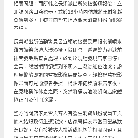
相關問題，而所轄之長榮派出所於接獲通報後，立
即調閱路口監視器，並於16小時內循線將王姓犯嫌
查獲到案，王嫌並向警方坦承係因消費糾紛而犯案
不諱。
長榮派出所值勤警員呂宜穎於接獲民眾報案稱噴水
雞肉飯總店遭人潑漆後，隨即會同巡邏警力迅速前
往案發地點查看處理，於到達現場發現店家已停止
營業，然鐵捲門卻遭到不明人士潑灑紅色油漆；處
理員警隨即調閱監視影像展開調查，經檢視監視影
像畫面可見潑漆者手提一桶油漆徒步前來店家後，
在原地稍作休息之際，突然將桶裝油漆朝向店家鐵
捲正門及側門潑灑。
警方詢問店家是否與客人有發生消費糾紛或員工與
他人結怨致衍生遭潑漆，店家聲稱表示當日營業狀
況良好，沒有接獲客人投訴或抱怨等相關問題，且