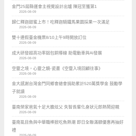
金門25屆縣運會主視覺設計出爐 陳冠至獲第1
2026-08-09
歸仁釋迦甜蜜上市！吃釋迦騎鐵馬果園採果一次滿足
2026-08-09
雙十連假臺金機票8/10上午9時開放訂位
2026-08-09
成大研發超高功率鋁包銅導線 助電動車與AI發展
2026-08-09
空靈之境，心靈之鏡-瓷畫《空𩆜入境回顧往事》
2026-08-09
金大感謝台灣金門同鄉會總會捐助累計520萬獎學金 鼓勵學
子就讀
2026-08-09
臺南榮家爸氣十足大膽炫父 失智長輩化身狀元郎熱鬧迎親
2026-08-09
臺南虱目魚與中華職棒掀吃魚熱潮 即日全聯滿額優惠再抽好
禮
2026-08-09