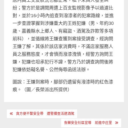
店內員工交友狀況也都正常，私下未與人發生糾
紛；警方於是調閱周遭上百支監視影像予以過濾比
對，並於16小時內追查到潑漆者的犯案路線，並進
一步查證掌握到涉嫌重大的王姓犯嫌（男、年約30
歲、嘉義縣水上鄉人、有竊盜、酒駕及詐欺等多項
前科），並循線將王嫌查獲到案接受調查，經詢問
王嫌了解，其係於該店家消費時，不滿店家服務人
員之服務態度，才會憤而潑漆洩憤，經警方詢問王
嫌，犯嫌也坦承犯行不諱，警方乃於調查詢問後將
犯嫌依妨礙名譽、公然侮辱函送法辦。
圖說：王嫌到案時，腳部仍遺留有潑漆時的紅色漆
痕。（圖／長榮派出所提供）
文
貪方便不繫安全帶 遭警攔查活逮酒駕
章
食藥安全社區宣導 前進中庄里