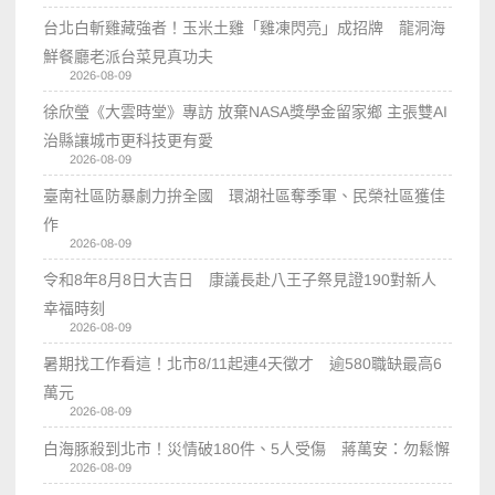
台北白斬雞藏強者！玉米土雞「雞凍閃亮」成招牌 龍洞海
鮮餐廳老派台菜見真功夫
2026-08-09
徐欣瑩《大雲時堂》專訪 放棄NASA獎學金留家鄉 主張雙AI
治縣讓城市更科技更有愛
2026-08-09
臺南社區防暴劇力拚全國 環湖社區奪季軍、民榮社區獲佳
作
2026-08-09
令和8年8月8日大吉日 康議長赴八王子祭見證190對新人
幸福時刻
2026-08-09
暑期找工作看這！北市8/11起連4天徵才 逾580職缺最高6
萬元
2026-08-09
白海豚殺到北市！災情破180件、5人受傷 蔣萬安：勿鬆懈
2026-08-09