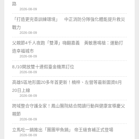
路
2026-08-09
「打造更完善訓練環境」 中正消防分隊強化體能提升救災
戰力
2026-08-09
父親節4千人夜跑「雙潭」嗨翻嘉義 黃敏惠鳴槍：運動打
造幸福城市
2026-08-09
8,/10開放雙十連假臺金機票訂位
2026-08-09
高雄5區地形圖20多年首更新！楠梓、左營等最新圖資8月
20日上線
2026-08-09
跨域整合守護全家！鳳山醫院結合閱讀行動與健康宣導慶父
親節
2026-08-09
立馬吃一鍋推出「團團甲魚鍋」 帝王級食補正式登場
2026-08-09