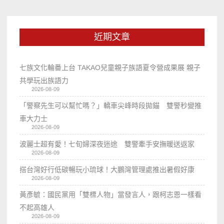
近期文章
七族文化輪番上台 TAKAO兒童親子族語夏令營成果展 親子
共學玩出族語力
2026-08-09
「警察先生可以幫忙嗎？」轎車尖峰時段拋錨 雙警秒變推
車大力士
2026-08-09
波麗士超有愛！七旬婦深夜迷途 雙警牽手安撫暖送返家
2026-08-09
搭台灣好行低碳暢玩小琉球！大鵬灣管理處推出暑假好康
2026-08-09
黃彥毓：國民黨用「雙標人物」當發言人，跟柯志恩一樣看
不起高雄人
2026-08-09