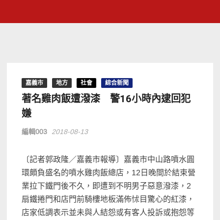
嘉義市
地方
社會
綜合新聞
著名雞肉飯遭潑漆 警16小時內逮回犯
嫌
編輯003
2018-08-13
〔記者郭政隆／嘉義市報導〕嘉義市中山路噴水圓
環頗負盛名的噴水雞肉飯總店，12日晚間於結束營
業拉下鐵門後不久，即遭到不明男子惡意潑漆，2
扇鐵捲門和店門前騎樓地板滿佈怵目驚心的紅漆，
店家低調表示並未與人結怨或有客人投訴或抱怨等