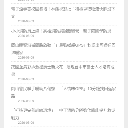
電子煙毒害校園暴增！林燕祝怒批：積極爭取唾液快篩沒下
文
2026-08-09
小小消防員上線！高雄消防局辦體驗營 親子闖關學防災
2026-08-09
岡山暖警沿街問路啟動「」最強鄉親GPS」秒認出阿嬤送回
溫暖家
2026-08-09
跨國並肩彩排激盪爵士新火花 展現台中市爵士人才培育成
果
2026-08-09
岡山警民聯手暖助八旬嬤 「人情味GPS」10分鐘找回返家
路
2026-08-09
「打造更完善訓練環境」 中正消防分隊強化體能提升救災
戰力
2026-08-09