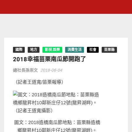
國際
地方
影視.娛樂
消費生活
社會
苗栗縣
2018幸福苗栗南瓜節開跑了
總社長孫崇文
2018-06-04
（記者王道寬/苗栗報導）
圖文：2018造橋南瓜節地點：苗栗縣造橋
鄉龍昇村10鄰新庄仔12號(龍昇湖畔)。