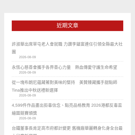
近期文章
許淑華出席草屯老人會就職 力讚李鎗富連任引領全縣最大社
團
2026-08-09
永恆心慈善會攜手各界善心力量 熱血傳愛守護生命希望
2026-08-09
從一塊布朗尼蘊藏著對美味的堅持 美贊臻藏攜手甜點師
Tina推出中秋送禮新選擇
2026-08-09
4,599件作品畫出拒毒信念、點亮品格教育 2026港都反毒盃
繪圖競賽頒獎
2026-08-09
台鐵董事長肯定高市府都計變更 舊機廠華麗轉身化身全台最