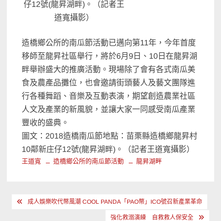
仔12號(龍昇湖畔)。（記者王
道寬攝影）
造橋鄉公所的南瓜節活動已邁向第11年，今年首度
移師至龍昇社區舉行，將於6月9日、10日在龍昇湖
畔舉辦盛大的推廣活動。現場除了會有各式南瓜美
食及農產品攤位，也會邀請街頭藝人及藝文團隊進
行各種舞蹈、音樂及互動表演，期望創造農業社區
人文及產業的新風貌，並讓大家一同感受南瓜產業
豐收的盛典。
圖文：2018造橋南瓜節地點：苗栗縣造橋鄉龍昇村
10鄰新庄仔12號(龍昇湖畔)。（記者王道寬攝影）
王道寬
造橋鄉公所的南瓜節活動
龍昇湖畔
文
成人娛樂吹代幣風潮 COOL PANDA「PAO幣」ICO號召新產業革命
章
強化救溺演練 自救救人保安全