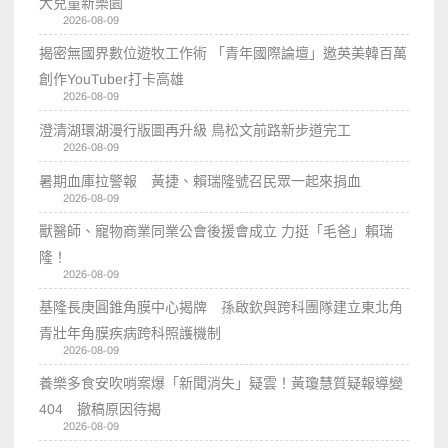
大兒童新樂園
2026-08-09
揭密無國界數位遊牧工作術 「青年國際論壇」邀英美韓百萬
創作YouTuber打卡高雄
2026-08-09
澄清湖環湖漫行版圖再升級 鳥松文前路新步道完工
2026-08-09
暑期血庫拉警報 黃捷、賴瑞隆號召民眾一起來捐血
2026-08-09
獸醫師、寵物商業同業公會後援會成立 力挺「毛爸」賴瑞
隆！
2026-08-09
基隆長庚圓錐角膜中心揭牌 孫啟欽與跨科團隊建立東北角
青壯年角膜疾病跨科照護機制
2026-08-09
養樂多食安吹哨案爆「新聞消失」疑雲！黃瓊慧質疑報導變
404 撤稿原因待揭
2026-08-09