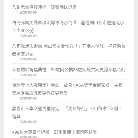
八旬老翁深夜迷途 暖警護送返家
2026-08-09
白海豚颱風外圍環流導致海水倒灌 基隆廟口夜市週邊淹水
至少30公分
2026-08-09
八旬嬤迷失街頭 岡山警民合作靠「」在地人情味」神速助長
者平安返家
2026-08-09
幸福婚紗祝福典禮 99歲阿公𢹂85歲阿嬤共同見證幸福時刻
2026-08-09
徐欣瑩《大雲時堂》專訪 放棄NASA獎學金留家鄉 主張
雙AI治縣讓城市更科技更有愛
2026-08-09
嘉義市人本交通再獲肯定 「馬路好行」一口氣拿下3項工
程獎
2026-08-09
498位大專青年返鄉 彰化暑期工讀營隊結業
2026-08-09