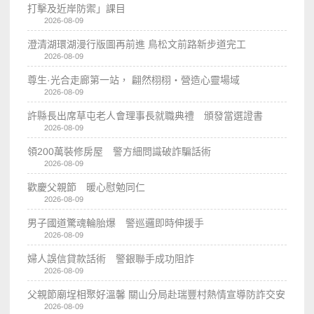
打擊及近岸防禦」課目
2026-08-09
澄清湖環湖漫行版圖再前進 鳥松文前路新步道完工
2026-08-09
尊生·光合走廊第一站， 翩然栩栩・營造心靈場域
2026-08-09
許縣長出席草屯老人會理事長就職典禮 頒發當選證書
2026-08-09
領200萬裝修房屋 警方細問識破詐騙話術
2026-08-09
歡慶父親節 暖心慰勉同仁
2026-08-09
男子國道驚魂輪胎爆 警巡邏即時伸援手
2026-08-09
婦人誤信貸款話術 警銀聯手成功阻詐
2026-08-09
父親節廟埕相聚好溫馨 關山分局赴瑞豐村熱情宣導防詐交安
2026-08-09