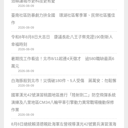
治縣讓城市更科技更有愛
2026-08-09
臺南社區防暴劇力拚全國 環湖社區奪季軍、民榮社區獲佳
作
2026-08-09
令和8年8月8日大吉日 康議長赴八王子祭見證190對新人
幸福時刻
2026-08-09
暑期找工作看這！北市8/11起連4天徵才 逾580職缺最高6
萬元
2026-08-09
白海豚殺到北市！災情破180件、5人受傷 蔣萬安：勿鬆懈
2026-08-09
國軍漢光42號演習桃園地區進行「陸射劍二」防空飛彈系統
演練及八里地區CM34八輪甲車引擎動力異常戰場機動保修
作業
2026-08-09
8月8日總統賴清德親赴海軍左營視導漢光42號實兵演習濱海