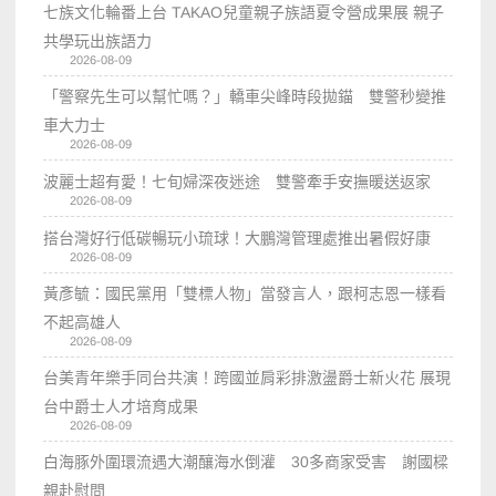
七族文化輪番上台 TAKAO兒童親子族語夏令營成果展 親子
共學玩出族語力
2026-08-09
「警察先生可以幫忙嗎？」轎車尖峰時段拋錨 雙警秒變推
車大力士
2026-08-09
波麗士超有愛！七旬婦深夜迷途 雙警牽手安撫暖送返家
2026-08-09
搭台灣好行低碳暢玩小琉球！大鵬灣管理處推出暑假好康
2026-08-09
黃彥毓：國民黨用「雙標人物」當發言人，跟柯志恩一樣看
不起高雄人
2026-08-09
台美青年樂手同台共演！跨國並肩彩排激盪爵士新火花 展現
台中爵士人才培育成果
2026-08-09
白海豚外圍環流遇大潮釀海水倒灌 30多商家受害 謝國樑
親赴慰問