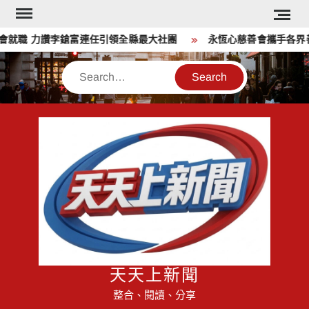
Skip
to
就職 力讚李鎗富連任引領全縣最大社團
永恆心慈善會攜手各界善
content
Search
天天上新聞
整合、閱讀、分享