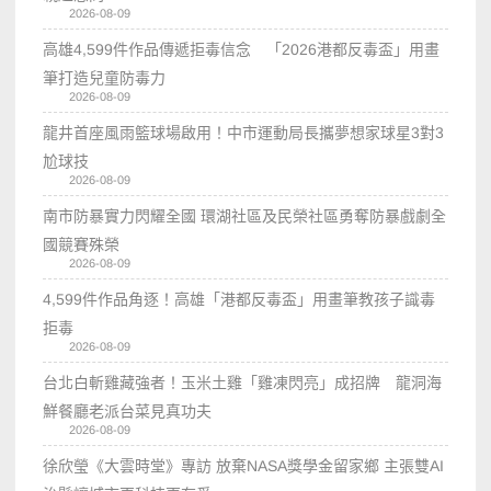
2026-08-09
高雄4,599件作品傳遞拒毒信念 「2026港都反毒盃」用畫
筆打造兒童防毒力
2026-08-09
龍井首座風雨籃球場啟用！中市運動局長攜夢想家球星3對3
尬球技
2026-08-09
南市防暴實力閃耀全國 環湖社區及民榮社區勇奪防暴戲劇全
國競賽殊榮
2026-08-09
4,599件作品角逐！高雄「港都反毒盃」用畫筆教孩子識毒
拒毒
2026-08-09
台北白斬雞藏強者！玉米土雞「雞凍閃亮」成招牌 龍洞海
鮮餐廳老派台菜見真功夫
2026-08-09
徐欣瑩《大雲時堂》專訪 放棄NASA獎學金留家鄉 主張雙AI