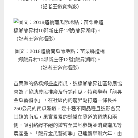
（記者王道寬攝影）
圖文：2018造橋南瓜節地點：苗栗縣造橋
鄉龍昇村10鄰新庄仔12號(龍昇湖畔)。
（記者王道寬攝影）
苗栗縣的造橋鄉盛產南瓜，造橋鄉龍昇社區發展協
會為了協助農民推廣及行銷南瓜，特意舉辦「龍昇
金瓜藝術季」，在社區內的龍昇湖打造一條長達
250公尺的南瓜隧道，幾十種不同品種且造形各異
其趣的南瓜，果實累累的懸掛在隧道的頂端和兩
側，吸引絡繹不絕的遊客至當地參觀並消費南瓜等
農產品。「龍昇金瓜藝術季」己連續舉辦六年，由