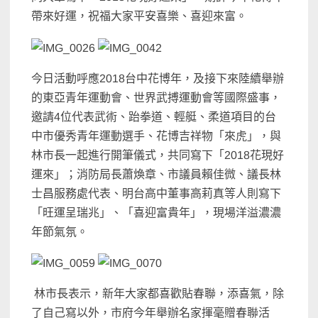
帶來好運，祝福大家平安喜樂、喜迎來富。
今日活動呼應
2018
台中花博年，及接下來陸續舉辦
的東亞青年運動會、世界武搏運動會等國際盛事，
邀請
4
位代表武術、跆拳道、輕艇、柔道項目的台
中市優秀青年運動選手、花博吉祥物「來虎」，與
林市長一起進行開筆儀式，共同寫下「
2018
花現好
運來」；消防局長蕭煥章、市議員賴佳微、議長林
士昌服務處代表、明台高中董事高莉真等人則寫下
「旺運呈瑞兆」、「喜迎富貴年」，現場洋溢濃濃
年節氣氛。
林市長表示，新年大家都喜歡貼春聯，添喜氣，除
了自己寫以外，市府今年舉辦名家揮毫贈春聯活