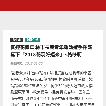
台中市
消費生活
喜迎花博年 林市長與青年運動選手揮毫
寫下「2018花現好運來」~格哆莉
編輯001
2018-01-30
(記者黃秀卿/台中報導) 迎接農曆戊戌狗年的來臨，
台中市政府今
(30)
日舉辦迎新揮毫贈春聯活動，邀
請超過
150
位書法名家，同步於台灣大道市政大樓
及豐原陽明市政大樓為市民免費寫春聯、畫年畫，
市長林佳龍也與
4
位台中市優秀青年運動選手，一
同大筆寫下「
2018
花現好運來」，期許今年花博年