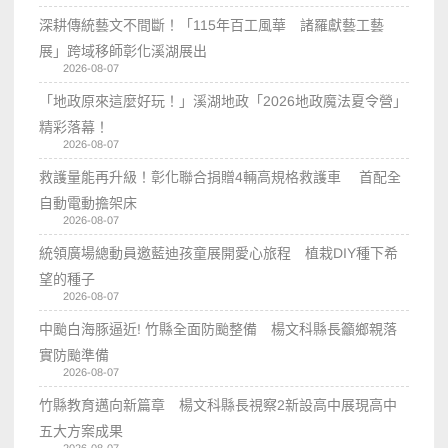
深耕傳統藝文不間斷！「115年百工風華 諸羅獻藝工藝
展」跨域移師彰化溪湖展出
2026-08-07
「地政原來這麼好玩！」溪湖地政「2026地政魔法夏令營」
精彩落幕！
2026-08-07
救護量能再升級！彰化聯合捐贈4輛高規格救護車 首配全
自動電動擔架床
2026-08-07
統領廣場總動員邀藍迪孩童展開愛心旅程 植栽DIY種下希
望的種子
2026-08-07
中颱白海豚逼近! 竹縣全面防颱整備 楊文科縣長籲鄉親落
實防颱準備
2026-08-07
竹縣教育邁向新篇章 楊文科縣長視察2新設高中展現高中
五大方案成果