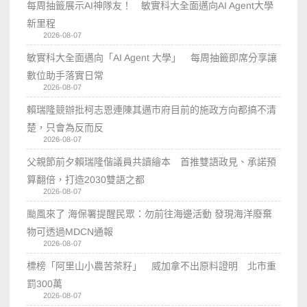
每周抽籤展示AI神隊友！ 敏實科大全面邁向AI Agent大學
新里程
2026-08-07
敏實科大全面邁向「AI Agent 大學」 每周抽籤即席分享讓
數位助手落實日常
2026-08-07
賴瑞隆競辦批柯志恩連陳其邁市府目前的施政方向都搞不清
楚，只會為反而反
2026-08-07
父親節前夕賴瑞隆偕議員共讀繪本 首推雙語政見、承諾預
算翻倍，打造2030雙語之都
2026-08-07
颱風來了 海保署提醒民眾：勿前往海邊活動 發現海洋廢棄
物可透過MDCN通報
2026-08-07
標榜「阿里山小農苦茶籽」 威加拿不出原料證明 北市重
罰300萬
2026-08-07