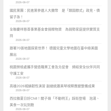
2026-08-07
國民黨團：民進黨參選人大撒幣 是「類固醇式」政見、債
留子孫！
2026-08-07
全聯慶祥慈善事業基金會捐贈物資 為弱勢家庭提供實質支
持
2026-08-07
跟著70張地圖探索世界！ 德國兒童文學地圖在臺中綠美圖
展出
2026-08-07
桃園勞檢處攜手營造職業工會及北促會 締結安全伙伴共同
守護工安
2026-08-07
高雄2026城鎮韌性演習 副總統蕭美琴視察應變整備成果
2026-08-07
西拉雅夏日好Chill！關子嶺「不動明王」踩街登場 泡湯、
美食一次玩到飽
2026-08-07