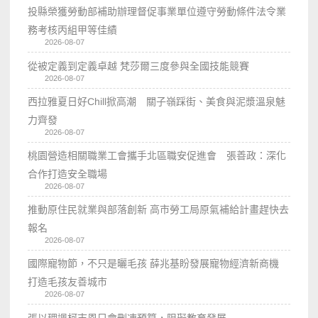
投縣榮獲勞動部補助辦理督促事業單位遵守勞動條件法令業
務考核丙組甲等佳績
2026-08-07
從被定義到定義卓越 梵莎爾三度參與全國技能競賽
2026-08-07
西拉雅夏日好Chill掀高潮 關子嶺踩街、美食與泥漿溫泉魅
力齊發
2026-08-07
桃園營造相關職業工會攜手北區職安促進會 張善政：深化
合作打造安全職場
2026-08-07
推動原住民就業與部落創新 高市勞工局原氣補給計畫趕快去
報名
2026-08-07
國際寵物節，不只是曬毛孩 薛兆基盼發展寵物經濟新商機
打造毛孩友善城市
2026-08-07