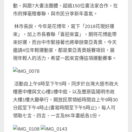
動，與跟
7
大書法團體、超過
150
位書法家合作，在
市府揮毫贈春聯，與市民分享新年喜氣。
林市長說，今年是花博年，寫下「
2018
花現好運
來」，加上市長春聯「喜迎來富」，期待花博能帶
來好運，而台中市緊接著也將舉辦東亞青奧，今天
邀請
4
位年輕運動家，都是東亞青奧競賽項目，展
現年輕人的活力，希望一起來宣傳這項運動賽事。
活動自上午
9
時至下午
5
時，同步於台灣大道市政大
樓惠中樓與文心樓
1
樓中庭，以及豐原區陽明市政
大樓
1
樓大廳舉行，開放民眾領紙時間自上午
9
時
30
分起至下午
4
時止
(
書寫時間至下午
5
時止
)
，每人可
領取七言、四言、一言及
8K
年畫紙各
1
份。