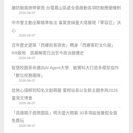
嚴防颱風挾帶豪雨 台電鳳山區處全面啟動各項防颱應變機制
2026-08-07
中市警主動出擊精準執法 毒駕查緝量大增展現「零容忍」決
心
2026-08-07
百年歷史建築「西螺街長宿舍」轉身「西螺客町文化館」
8/8啟用 首展解密日治至今政治變遷史
2026-08-07
智慧校園革命邁向AI Agent大學 敏實科大打造多模型協作
「數位校務團隊」
2026-08-07
從無心插柳到知名文創萌寵 蜜柑站長以全新主題參與2026
臺灣文博會
2026-08-07
「高雄親子遊樂園區」明天盛大開幕 30多項設施暑假全面
免費玩
2026-08-07