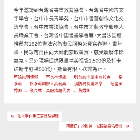
今年邀請到台灣省書畫教育協會、台灣省中國古文
字學會、台中市長青學苑、台中市書藝創作文化交
流學會、台中市書法協會、台中市才藝教學服務人
員職業工會、台灣省中國書畫學會等
7
大書法團體
推薦共
152
位書法家為市民服務免費寫春聯、畫年
畫，民眾可自由向大師們索取墨寶，感受農曆年節
氣氛。
另外現場提供限量精美福袋
1,500
份及打卡
送新年好禮
500
份，數量有限，送完為止。
市議員賴佳微
市長林佳龍
明台高中董事高莉真
格
哆莉
格哆莉創辦人高莉真
消防局長蕭煥章
記者黃
秀卿
議長林士昌服務處代表
黃秀卿
文
沁木手作手工筆體驗課程
章
「阿度仔」扮財神 城隍福袋佑發財
導