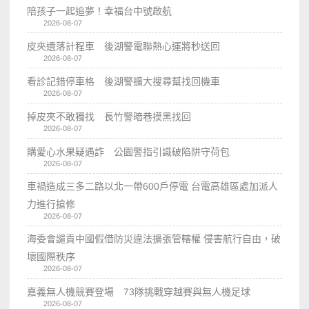
陪孩子一起追夢！幸福台中號啟航
2026-08-07
皮夾遺落計程車 後湖警電聯熱心運將秒送回
2026-08-07
看診記錯停車格 後湖警擴大搜尋幫找回機車
2026-08-07
掉皮夾不敢獨找 長竹警暗巷摸黑找回
2026-08-07
購愛心水果疑遇詐 公園警指引識破陷阱守荷包
2026-08-07
車禍造成三多二路以北一帶600戶停電 台電高雄區處加派人
力進行搶修
2026-08-07
海委會譴責中國假借防災違法擴張管轄權 侵害航行自由，破
壞國際秩序
2026-08-07
嘉義無人機競賽登場 73隊挑戰穿越賽與無人機足球
2026-08-07