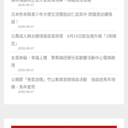
張以理諷柯志恩只會刪凍預算，阻礙教育發展
2026-08-07
日本熊本縣青少年大使交流團造訪仁武高中 跨國青訪續情
誼！
2026-08-07
公費成人肺炎鏈球菌疫苗政策 8月10日起全面升級「1劑搞
定」
2026-08-07
友善無礙、幸福上樓 集集鎮田寮社區歡慶活動中心電梯啟
用
2026-08-07
父親節「爸氣加碼」竹山紫南宮辦捐血活動 捐血送馬年項
鍊、馬年套幣
2026-08-07