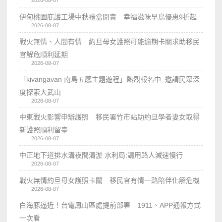
2026-08-07
伊甸桃園庇護工場中秋禮盒開賣 幸福滋味早鳥優惠9折起
2026-08-07
戰火無情、人間有情 約旦母女護照可能逾期卡關求助移民
官解危順利延期
2026-08-07
「kivangavan 南島五感主題遊程」熱烈報名中 邀請民眾深
度探索大武山
2026-08-07
中東戰火影響申辦護照 移民署竹市站助約旦學者妻女取得
新護照順利留臺
2026-08-07
中正地下道排水溝夜間清淤 水利局:請用路人減速慢行
2026-08-07
戰火無情約旦母女護照卡關 移民官有情一路陪伴化解危機
2026-08-07
白海豚逼近！台電鳳山區處提前部署 1911、APP通報方式
一次看